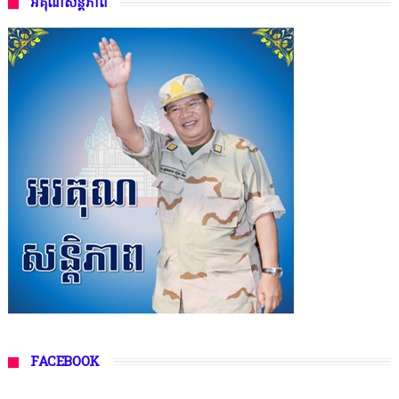
អគុណសន្តិភាព
FACEBOOK