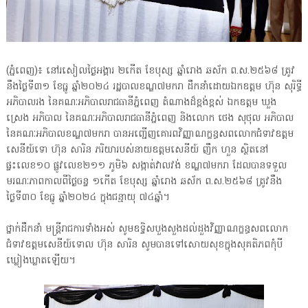
(ភ្នំពេញ)៖ នៅរសៀលថ្ងៃអង្គារ ២កើត ខែបុស្ស ឆ្នាំរោង ឆស័ក ព.ស.២៥៦៨ ត្រូវ
នឹងថ្ងៃទី៣១ ខែធ្នូ ឆ្នាំ២០២៤ រដ្ឋបាលខណ្ឌ៧មករា ដឹកនាំដោយឯកឧត្តម ហ៊ុន សុរិទ្ធី
អភិបាលរង នៃគណៈអភិបាលរាជធានីភ្នំពេញ តំណាងដ៏ខ្ពង់ខ្ពស់ ឯកឧត្តម ឃួង
ស្រេង អភិបាល នៃគណៈអភិបាលរាជធានីភ្នំពេញ និងលោក ថេង សុថុល អភិបាល
នៃគណៈអភិបាលខណ្ឌ៧មករា បានអញ្ជើញគោរពវិញ្ញាណក្ខន្ធសពលោកជំទាវឧត្ដម
សេនីយ៍ទោ ហ៊ុន សារិន ភរិយារបស់នាយឧត្ដមសេនីយ៍ ញឹក ហួន ស្ថិតនៅ
ផ្ទះលេខ១០ ផ្លូវលេខ២១១ ភូមិ៦ សង្កាត់វាលវង់ ខណ្ឌ៧មករា ដែលបានទទួល
មរណៈភាពកាលពីថ្ងៃចន្ទ ១កើត ខែបុស្ស ឆ្នាំរោង ឆស័ក ព.ស.២៥៦៨ ត្រូវនឹង
ថ្ងៃទី៣០ ខែធ្នូ ឆ្នាំ២០២៤ ក្នុងជន្មាយុ ៧៤ឆ្នាំ។
ថ្នាក់ដឹកនាំ មន្ត្រីរាជការទាំងអស់ សូមឧទ្ទិសបួងសួងដល់ដួងវិញ្ញាណក្ខន្ធសពលោក
ជំទាវឧត្តមសេនីយ៍ទោល ហ៊ុន សារិន សូមបានទៅសោយសុខក្នុងសុគតិភពកុំបី
ឃ្លៀងឃ្លាតឡើយ។