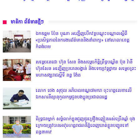
មាតិកា ព័ត៌មានថ្មីៗ
ឯកឧត្តម ប៉ែន បូណា អញ្ជើញបើកវគ្គបណ្តុះបណ្តាលស្តីពី
«ប្រសិទ្ធភាពនៃការងារព័ត៌មាននិងនាំពាក្យ» នៅសាលាខេត្ត
កំពង់ចាម
សម្តេចតេជោ ហ៊ុន សែន និងសម្ដេចកិត្តិព្រឹទ្ធបណ្ឌិត ប៊ុន រ៉ានី
ហ៊ុនសែន អញ្ជើញប្រគេនចង្ហាន់ និងទេយ្យវត្ថុថ្វាយ សម្តេចព្រះ
មហាសង្ឃរាជស្តីទី នន្ទ ង៉ែត
លោក ថេង សុថុល អភិបាលខណ្ឌ៧មករា ចុះហត្ថលេខាលើ
ឯកសារនីត្យានុកូលកម្មជូនបងប្អូនប្រជាពលរដ្ឋ
ពិរុទ្ធ​ជនម្នាក់ សម្ងំលាក់ខ្លួនជួញដូរគ្រឿងញៀនអស់ច្រើនឆ្នាំ ចុង
ក្រោយត្រូវបានអាវុធហត្ថរាជធានីភ្នំពេញឃាត់ខ្លួនបញ្ជូនទៅ
ពន្ធនាគារ!