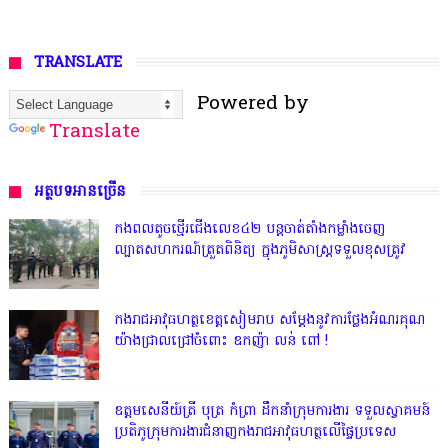
TRANSLATE
Powered by
Translate
អត្ថបទអានច្រើន
កងពលតូចថ្មើរជើងលេខ៤២ បន្តចាត់តាំងកម្លាំងចេញ
ល្បាតសហករណ៍ត្រួតពិនិត្យ ក្នុងភូមិសាស្រ្តទទួលខុសត្រូវ
កងរាជអាវុធហត្ថខេត្តសៀមរាប សម្តែងនូវការថ្លែងអំណរគុណ
យ៉ាងជ្រាលជ្រៅចំពោះ ឧកញ៉ា លន់ ពៅ !
ឧត្តមសេនីយ៍ត្រី បុត្រ កំព្រា ដឹកនាំក្រុមការងារ ទទួលស្វាគមន៍
ប្រតិភូក្រុមការងារជំនាញកងរាជអាវុធហត្ថលើផ្ទៃប្រទេស