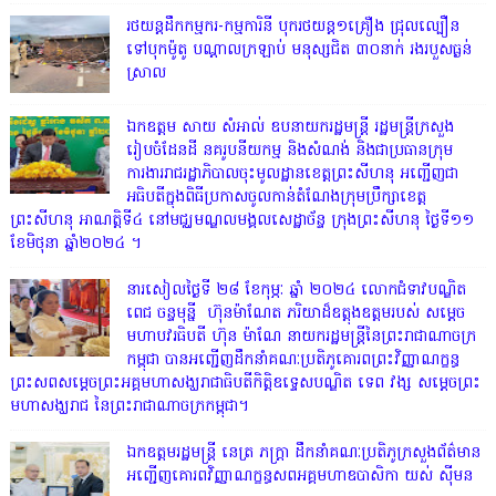
រថយន្តដឹកកម្មករ-កម្មការិនី បុករថយន្ត១គ្រឿង ជ្រុលល្បឿន
ទៅបុកម៉ូតូ បណ្តាលក្រឡាប់ មនុស្សជិត ៣០នាក់ រងរបួសធ្ងន់
ស្រាល
ឯកឧត្តម សាយ សំអាល់ ឧបនាយករដ្ឋមន្ត្រី រដ្ឋមន្ត្រីក្រសួង
រៀបចំដែនដី នគរូបនីយកម្ម និងសំណង់ និងជាប្រធានក្រុម
ការងាររាជរដ្ឋាភិបាលចុះមូលដ្ឋានខេត្តព្រះសីហនុ អញ្ជើញជា
អធិបតីក្នុងពិធីប្រកាសចូលកាន់តំណែងក្រុមប្រឹក្សាខេត្ត
ព្រះសីហនុ អាណត្តិទី៤ នៅមជ្ឈមណ្ឌលមង្គលសេដ្ឋាច័ន្ទ ក្រុងព្រះសីហនុ ថ្ងៃទី១១
ខែមិថុនា ឆ្នាំ២០២៤ ។
នារសៀលថ្ងៃទី ២៨ ខែកុម្ភៈ ឆ្នាំ ២០២៤ លោកជំទាវបណ្ឌិត
ពេជ ចន្ទមុន្នី ហ៊ុនម៉ាណែត ភរិយាដ៏ឧត្តុងឧត្តមរបស់ សម្តេច
មហាបវរធិបតី ហ៊ុន ម៉ាណែ នាយករដ្ឋមន្រ្តីនៃព្រះរាជាណាចក្រ
កម្ពុជា បានអញ្ជើញដឹកនាំគណៈប្រតិភូគោរពព្រះវិញ្ញាណក្ខន្ធ
ព្រះសពសម្តេចព្រះអគ្គមហាសង្ឃរាជាធិបតីកិត្តិឧទ្ទេសបណ្ឌិត ទេព វង្ស សម្តេចព្រះ
មហាសង្ឃរាជ នៃព្រះរាជាណាចក្រកម្ពុជា។
ឯកឧត្តមរដ្ឋមន្ត្រី នេត្រ ភក្ត្រា ដឹកនាំគណៈប្រតិភូក្រសួងព័ត៌មាន
អញ្ជើញគោរពវិញ្ញាណក្ខន្ធសពអគ្គមហាឧបាសិកា យស់ ស៊ីមន