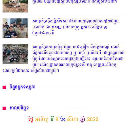
គូលែន បណ្ដាលឱ្យស្លាប់មនុស្ស០៦នាក់ និងរបួស១៧នាក់
សមត្ថកិច្ចធ្វើសន្និសីទសារព័ត៌មានបង្ហាញមុខជនសង្ស័យចំនួន
០៦នាក់ ជាមុខសញ្ញាប្លន់យកម៉ូតូ ក្នុងរាជធានីភ្នំពេញ
ចំនួន២៦ករណី
សមត្ថកិច្ចដកហូតម៉ូតូ ចំនួន ៣៩គ្រឿង ពីកន្លែងបញ្ជាំ ពពាក់
ព័ន្ធករណីទទួលផលចោរកម្ម ឬ បញ្ចាំ ប្រសិនបើ បងប្អូនធ្លាប់បាត់
ម៉ូតូ ដែលមានស្លាកលេខដូចក្នុងបញ្ជីនេះ សូមមកទំនាក់ទំនងជា
មួយ អធិការដ្ឋាននគរបាលក្រុងព្រះសីហនុ ខេត្តព្រះសីហនុ
ដោយភ្ជាប់ឯកសារ សម្គាល់មកជាមួយ។
ចំនួនអ្នកទស្សនា
កាលបរិច្ឆេទ
ថ្ងៃ
អាទិត្យ
ទី
9
ខែ
សីហា
ឆ្នាំ
2026