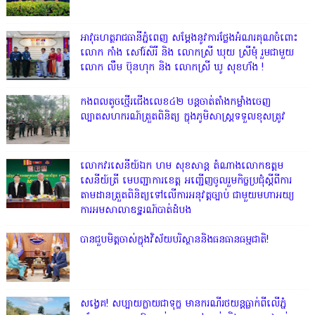
អាវុធហត្ថរាជធានីភ្នំពេញ សម្តែងនូវការថ្លែងអំណរគុណចំពោះ
លោក កាំង សៅរ៍សិរី និង លោកស្រី ឃុយ ស្រីមុំ រួមជាមួយ
លោក លឹម ប៊ុនហុក និង លោកស្រី ឃូ សុខហ័ង !
កងពលតូចថ្មើរជើងលេខ៤២ បន្តចាត់តាំងកម្លាំងចេញ
ល្បាតសហករណ៍ត្រួតពិនិត្យ ក្នុងភូមិសាស្រ្តទទួលខុសត្រូវ
លោក​វរសេនីយ៍ឯក​ ហម​ សុខសាន្ត តំណាង​លោកឧត្តម
សេនីយ៍ត្រី មេបញ្ជាការ​ខេត្ត អញ្ជេីញចូលរួមកិច្ចប្រជុំស្ដីពីការ
តាមដានត្រួតពិនិត្យទៅលេីការអនុវត្តច្បាប់​ ជាមួយមហាអយ្យ
ការអមសាលាឧទ្ឋរណ៍បាត់ដំបង
បានជួបមិត្តចាស់ក្នុងវិស័យបរិស្ថាននិងធនធានធម្មជាតិ!
សង្វេគ! សប្បាយក្លាយជាទុក្ខ មានករណីរថយន្តធ្លាក់ពីលើភ្នំ