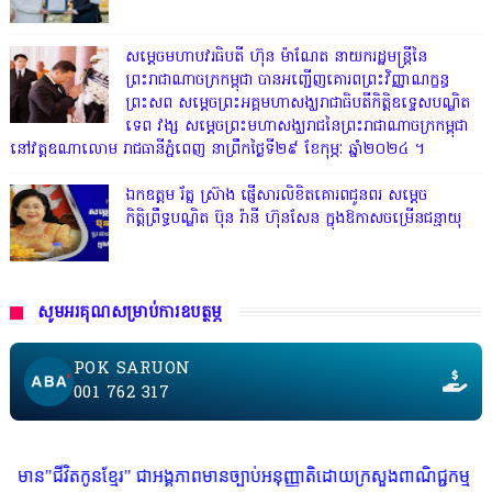
សម្តេចមហាបវរធិបតី ហ៊ុន ម៉ាណែត នាយករដ្ឋមន្ត្រីនៃ
ព្រះរាជាណាចក្រកម្ពុជា បានអញ្ជើញគោរពព្រះវិញ្ញាណក្ខន្ធ
ព្រះសព សម្តេចព្រះអគ្គមហាសង្ឃរាជាធិបតីកិត្តិឧទ្ទេសបណ្ឌិត
ទេព វង្ស សម្តេចព្រះមហាសង្ឃរាជនៃព្រះរាជាណាចក្រកម្ពុជា
នៅវត្តឧណាលោម រាជធានីភ្នំពេញ នាព្រឹកថ្ងៃទី២៩ ខែកុម្ភៈ ឆ្នាំ២០២៤ ។
ឯកឧត្តម រ័ត្ន ស្រ៊ាង ផ្ញើសារលិខិតគោរពជូនពរ សម្តេច
កិត្តិព្រឹទ្ធបណ្ឌិត ប៊ុន រ៉ានី ហ៊ុនសែន ក្នុងឱកាសចម្រើនជន្មាយុ
សូមអរគុណសម្រាប់ការឧបត្ថម្ភ
POK SARUON
001 762 317
នខ្មែរ" ជាអង្គភាពមានច្បាប់អនុញ្ញាតិដោយក្រសួងពាណិជ្ជកម្ម ក្រសួងការងារ ក្រ