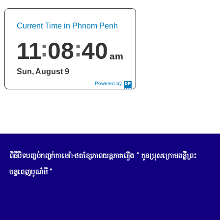
Current Time in Phnom Penh
11
08
42
am
Sun, August 9
Powered by
DaysPedia.c
om
ពិធីបិទបញ្ចប់កញ្ចក់កាមេរ៉ា-ថតខ្សែភាពយន្តភាគរឿង " កូនប្រុសក្រោមពន្លឺព្រះ
ចន្ទពេញបូណ៌មី "