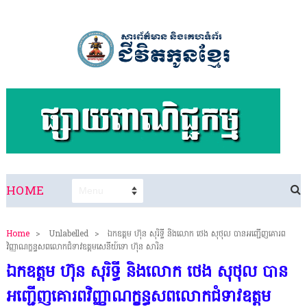
HOME
Home
>
Unlabelled
>
ឯកឧត្តម ហ៊ុន សុរិទ្ធី និងលោក ថេង សុថុល បានអញ្ជើញគោរព
វិញ្ញាណក្ខន្ធសពលោកជំទាវឧត្ដមសេនីយ៍ទោ ហ៊ុន សារិន
ឯកឧត្តម ហ៊ុន សុរិទ្ធី និងលោក ថេង សុថុល បាន
អញ្ជើញគោរពវិញ្ញាណក្ខន្ធសពលោកជំទាវឧត្ដម