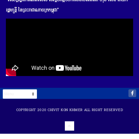
"សេចក្តីថ្លែងការណ៍ពិសេស សម្តេចអគ្គមហាសេនាបតីតេជោ ហ៊ុន សែន នាយក
រដ្ឋមន្រ្តី នៃព្រះរាជាណាចក្រកម្ពុជា"
COPYRIGHT 2020
CHIVIT KON KHMER
ALL RIGHT RESERVED