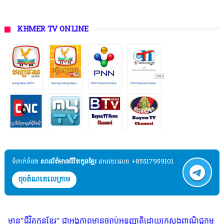
KHMER TV ONLINE
ទំនាក់ទំនង​​
សារព័ត៌មានជីវិតកូនខ្មែរ
តាមរយៈលេខ +85517959101
ចុចតំណតេលេក្រាម
នខ្មែរ" ជាអង្គភាពមានច្បាប់អនុញ្ញាតិដោយក្រសួងពាណិជ្ជកម្ម ក្រសួងការងារ ក្រ