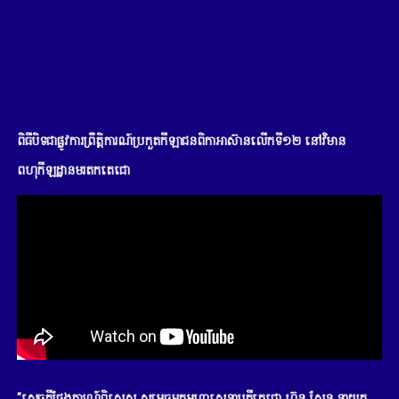
ពិធីបិទជាផ្លូវការព្រឹត្តិការណ៍ប្រកួតកីឡាជនពិកាអាស៊ានលើកទី១២ នៅវិមាន
ពហុកីឡដ្ឋានមរតកតេជោ