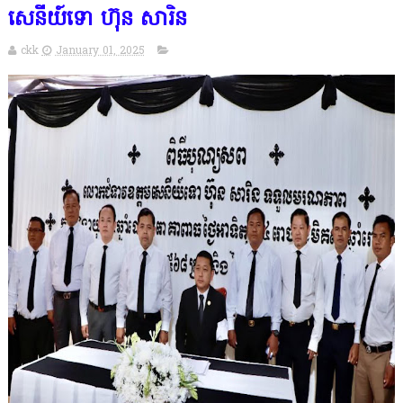
សេនីយ៍ទោ ហ៊ុន សារិន
ckk
January 01, 2025