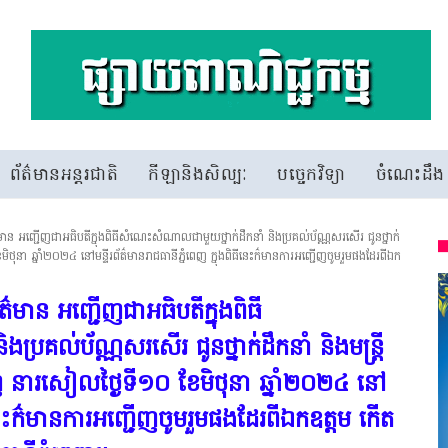
ព័ត៌មានអន្តរជាតិ
កីឡានិងសិល្បៈ
បច្ចេកវិទ្យា
ចំណេះដឹង
សួងព័ត៌មាន អញ្ជើញជាអធិបតីក្នុងពិធីសំណេះសំណាលជាមួយថ្នាក់ដឹកនាំ និងប្រគល់ប័ណ្ណសរសើរ ជូនថ្នាក់
ខែមិថុនា ឆ្នាំ២០២៤ នៅមន្ទីរព័ត៌មានរាជធានីភ្នំពេញ ក្នុងពិធីនេះក៌មានការអញ្ជើញចូមរួមផងដែរពីឯក
ួងព័ត៌មាន អញ្ជើញជាអធិបតីក្នុងពិធី
រគល់ប័ណ្ណសរសើរ ជូនថ្នាក់ដឹកនាំ និងមន្ត្រី
ំពេញ នារសៀលថ្ងៃទី១០ ខែមិថុនា ឆ្នាំ២០២៤ នៅ
ិធីនេះក៌មានការអញ្ជើញចូមរួមផងដែរពីឯកឧត្តម កើត