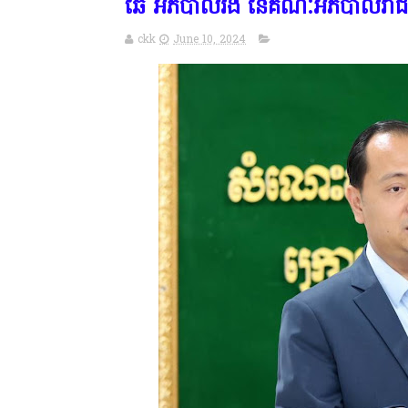
ឆែ អភិបាលរង នៃគណៈអភិបាលរាជធា
ckk
June 10, 2024