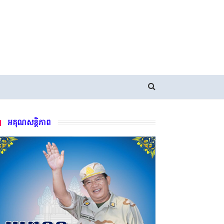
អគុណសន្តិភាព