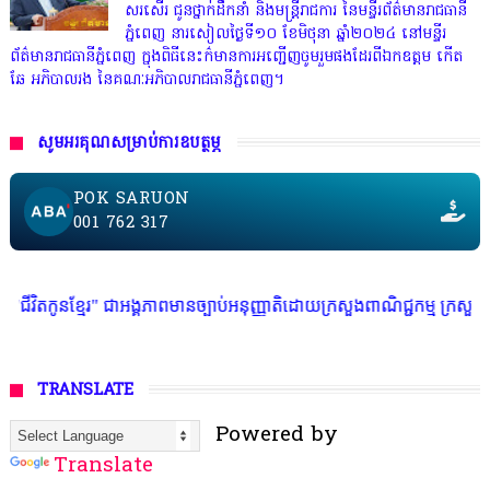
សរសើរ ជូនថ្នាក់ដឹកនាំ និងមន្ត្រីរាជការ នៃមន្ទីរព័ត៌មានរាជធានី
ភ្នំពេញ នារសៀលថ្ងៃទី១០ ខែមិថុនា ឆ្នាំ២០២៤ នៅមន្ទីរ
ព័ត៌មានរាជធានីភ្នំពេញ ក្នុងពិធីនេះក៌មានការអញ្ជើញចូមរួមផងដែរពីឯកឧត្តម កើត
ឆែ អភិបាលរង នៃគណៈអភិបាលរាជធានីភ្នំពេញ។
សូមអរគុណសម្រាប់ការឧបត្ថម្ភ
POK SARUON
001 762 317
រ" ជាអង្គភាពមានច្បាប់អនុញ្ញាតិដោយក្រសួងពាណិជ្ជកម្ម ក្រសួងការងារ ក្រសួងព័
TRANSLATE
Powered by
Translate