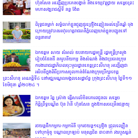
ហ៊ុនសែន អញ្ជើញប្រគេនចង្ហាន់ និងទេយ្យវត្ថុថ្វាយ សម្តេចព្រះ
មហាសង្ឃរាជស្តីទី នន្ទ ង៉ែត
ពិរុទ្ធ​ជនម្នាក់ សម្ងំលាក់ខ្លួនជួញដូរគ្រឿងញៀនអស់ច្រើនឆ្នាំ ចុង
ក្រោយត្រូវបានអាវុធហត្ថរាជធានីភ្នំពេញឃាត់ខ្លួនបញ្ជូនទៅ
ពន្ធនាគារ!
ឯកឧត្តម សាយ សំអាល់ ឧបនាយករដ្ឋមន្ត្រី រដ្ឋមន្ត្រីក្រសួង
រៀបចំដែនដី នគរូបនីយកម្ម និងសំណង់ និងជាប្រធានក្រុម
ការងាររាជរដ្ឋាភិបាលចុះមូលដ្ឋានខេត្តព្រះសីហនុ អញ្ជើញជា
អធិបតីក្នុងពិធីប្រកាសចូលកាន់តំណែងក្រុមប្រឹក្សាខេត្ត
ព្រះសីហនុ អាណត្តិទី៤ នៅមជ្ឈមណ្ឌលមង្គលសេដ្ឋាច័ន្ទ ក្រុងព្រះសីហនុ ថ្ងៃទី១១
ខែមិថុនា ឆ្នាំ២០២៤ ។
ឯកឧត្តម រ័ត្ន ស្រ៊ាង ផ្ញើសារលិខិតគោរពជូនពរ សម្តេច
កិត្តិព្រឹទ្ធបណ្ឌិត ប៊ុន រ៉ានី ហ៊ុនសែន ក្នុងឱកាសចម្រើនជន្មាយុ
រថយន្តដឹកកម្មករ-កម្មការិនី បុករថយន្ត១គ្រឿង ជ្រុលល្បឿន
ទៅបុកម៉ូតូ បណ្តាលក្រឡាប់ មនុស្សជិត ៣០នាក់ រងរបួសធ្ងន់