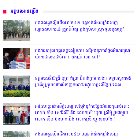
អត្ថបទអានច្រើន
កងពលតូចថ្មើរជើងលេខ៤២ បន្តចាត់តាំងកម្លាំងចេញ
ល្បាតសហករណ៍ត្រួតពិនិត្យ ក្នុងភូមិសាស្រ្តទទួលខុសត្រូវ
កងរាជអាវុធហត្ថខេត្តសៀមរាប សម្តែងនូវការថ្លែងអំណរគុណ
យ៉ាងជ្រាលជ្រៅចំពោះ ឧកញ៉ា លន់ ពៅ !
ឧត្តមសេនីយ៍ត្រី បុត្រ កំព្រា ដឹកនាំក្រុមការងារ ទទួលស្វាគមន៍
ប្រតិភូក្រុមការងារជំនាញកងរាជអាវុធហត្ថលើផ្ទៃប្រទេស
អាវុធហត្ថរាជធានីភ្នំពេញ សម្តែងនូវការថ្លែងអំណរគុណចំពោះ
លោក កាំង សៅរ៍សិរី និង លោកស្រី ឃុយ ស្រីមុំ រួមជាមួយ
លោក លឹម ប៊ុនហុក និង លោកស្រី ឃូ សុខហ័ង !
កងពលតូចថ្មើរជើងលេខ៤២ បន្តចាត់តាំងកម្លាំងចេញ