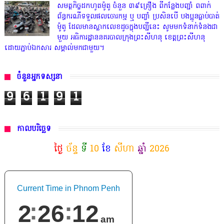
សមត្ថកិច្ចដកហូតម៉ូតូ ចំនួន ៣៩គ្រឿង ពីកន្លែងបញ្ជាំ ពពាក់
ព័ន្ធករណីទទួលផលចោរកម្ម ឬ បញ្ចាំ ប្រសិនបើ បងប្អូនធ្លាប់បាត់
ម៉ូតូ ដែលមានស្លាកលេខដូចក្នុងបញ្ជីនេះ សូមមកទំនាក់ទំនងជា
មួយ អធិការដ្ឋាននគរបាលក្រុងព្រះសីហនុ ខេត្តព្រះសីហនុ
ដោយភ្ជាប់ឯកសារ សម្គាល់មកជាមួយ។
ចំនួនអ្នកទស្សនា
9
6
1
9
1
កាលបរិច្ឆេទ
ថ្ងៃ
ច័ន្ទ
ទី
10
ខែ
សីហា
ឆ្នាំ
2026
Current Time in Phnom Penh
2
26
14
am