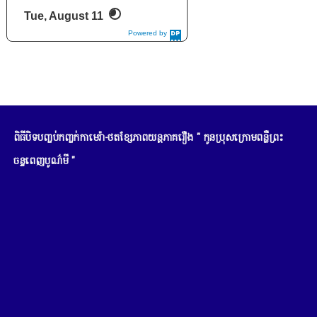
Tue, August 11
Powered by
DaysPedia.c
om
ពិធីបិទបញ្ចប់កញ្ចក់កាមេរ៉ា-ថតខ្សែភាពយន្តភាគរឿង " កូនប្រុសក្រោមពន្លឺព្រះ
ចន្ទពេញបូណ៌មី "