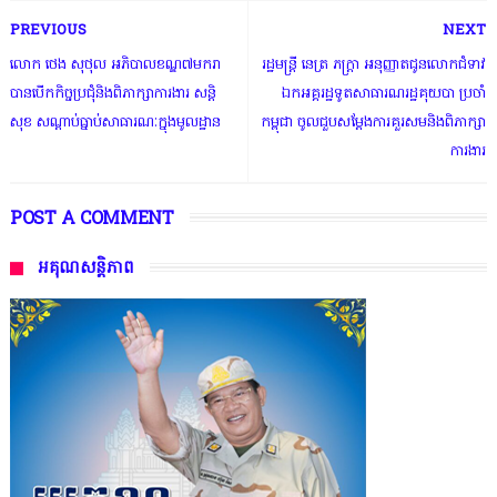
PREVIOUS
NEXT
លោក ថេង សុថុល អភិបាលខណ្ឌ៧មករា
រដ្ឋមន្ត្រី នេត្រ ភក្ត្រា អនុញ្ញាតជូនលោកជំទាវ
បានបើកកិច្ចប្រជុំនិងពិភាក្សាការងារ សន្តិ
ឯកអគ្គរដ្ឋទូតសាធារណរដ្ឋគុយបា ប្រចាំ
សុខ សណ្តាប់ធ្នាប់សាធារណៈក្នុងមូលដ្ឋាន
កម្ពុជា ចូលជួបសម្តែងការគួរសមនិងពិភាក្សា
ការងារ
POST A COMMENT
អគុណសន្តិភាព