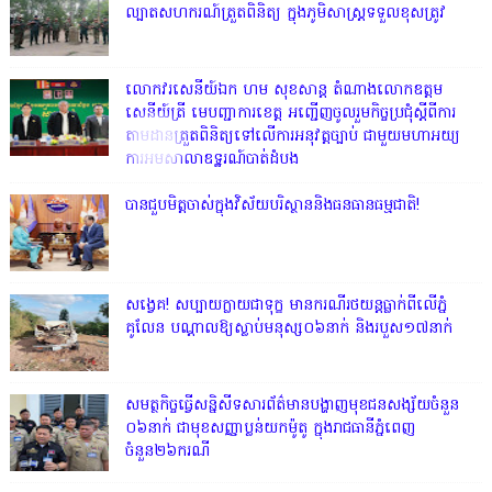
ល្បាតសហករណ៍ត្រួតពិនិត្យ ក្នុងភូមិសាស្រ្តទទួលខុសត្រូវ
លោក​វរសេនីយ៍ឯក​ ហម​ សុខសាន្ត តំណាង​លោកឧត្តម
សេនីយ៍ត្រី មេបញ្ជាការ​ខេត្ត អញ្ជេីញចូលរួមកិច្ចប្រជុំស្ដីពីការ
តាមដានត្រួតពិនិត្យទៅលេីការអនុវត្តច្បាប់​ ជាមួយមហាអយ្យ
ការអមសាលាឧទ្ឋរណ៍បាត់ដំបង
បានជួបមិត្តចាស់ក្នុងវិស័យបរិស្ថាននិងធនធានធម្មជាតិ!
សង្វេគ! សប្បាយក្លាយជាទុក្ខ មានករណីរថយន្តធ្លាក់ពីលើភ្នំ
គូលែន បណ្ដាលឱ្យស្លាប់មនុស្ស០៦នាក់ និងរបួស១៧នាក់
សមត្ថកិច្ចធ្វើសន្និសីទសារព័ត៌មានបង្ហាញមុខជនសង្ស័យចំនួន
០៦នាក់ ជាមុខសញ្ញាប្លន់យកម៉ូតូ ក្នុងរាជធានីភ្នំពេញ
ចំនួន២៦ករណី