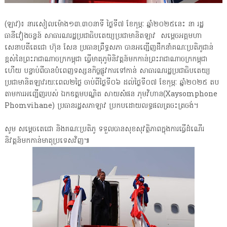
(ឡាវ)៖ នារសៀលម៉ោង១៣.៣០នាទី ថ្ងៃទី៧ ខែកុម្ភៈ ឆ្នាំ២០២៥នេះ នា រដ្ឋ
ធានីវៀងចន្ទន៍ សាធារណរដ្ឋប្រជាធិបតេយ្យប្រជាមានិតឡាវ សម្តេចអគ្គមហា
សេនាបតីតេជោ ហ៊ុន សែន ប្រធានព្រឹទ្ធសភា បានអញ្ជើញដឹកនាំគណៈប្រតិភូជាន់
ខ្ពស់នៃព្រះរាជាណាចក្រកម្ពុជា ធ្វើមាតុភូមិនិវត្តន៍មកកាន់ព្រះរាជាណាចក្រកម្ពុជា
ហើយ បន្ទាប់ពីបានបំពេញទស្សនកិច្ចផ្លូវការទៅកាន់ សាធារណរដ្ឋប្រជាធិបតេយ្យ
ប្រជាមានិតឡាវរយៈពេល២ថ្ងៃ ចាប់ពីថ្ងៃទី០៦ ដល់ថ្ងៃទី០៧ ខែកុម្ភៈ ឆ្នាំ២០២៥ តប
តាមការអញ្ជើញរបស់ ឯកឧត្តមបណ្ឌិត សាយសំផន ភុមវិហាន(Xaysomphone
Phomvihane) ប្រធានរដ្ឋសភាឡាវ ប្រកបដោយលទ្ធផលត្រចះត្រចង់។
សូម សម្ដេចតេជោ និងគណៈប្រតិភូ ទទួលបានសុខសុវត្ថិភាពក្នុងការធ្វើដំណើរ
និវត្តន៍មកកាន់មាតុប្រទេសវិញ៕