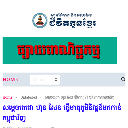
HOME
Home
>
Unlabelled
>
សម្ដេចតេជោ ហ៊ុន សែន ធ្វើមាតុភូមិនិវត្តន៍មកកាន់កម្ពុជាវិញ
សម្ដេចតេជោ ហ៊ុន សែន ធ្វើមាតុភូមិនិវត្តន៍មកកាន់
កម្ពុជាវិញ