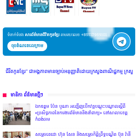
ទំនាក់ទំនង​​
សារព័ត៌មានជីវិតកូនខ្មែរ
តាមរយៈលេខ +85517959101
ចុចតំណតេលេក្រាម
រ" ជាអង្គភាពមានច្បាប់អនុញ្ញាតិដោយក្រសួងពាណិជ្ជកម្ម ក្រសួងការងារ ក្រសួងព័
មាតិកា ព័ត៌មានថ្មីៗ
ឯកឧត្តម ប៉ែន បូណា អញ្ជើញបើកវគ្គបណ្តុះបណ្តាលស្តីពី
«ប្រសិទ្ធភាពនៃការងារព័ត៌មាននិងនាំពាក្យ» នៅសាលាខេត្ត
កំពង់ចាម
សម្តេចតេជោ ហ៊ុន សែន និងសម្ដេចកិត្តិព្រឹទ្ធបណ្ឌិត ប៊ុន រ៉ានី