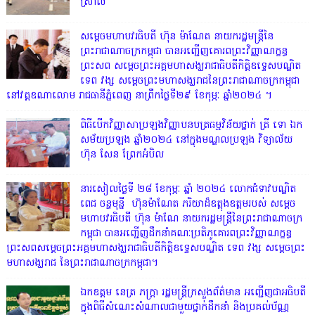
ស្រាល
សម្តេចមហាបវរធិបតី ហ៊ុន ម៉ាណែត នាយករដ្ឋមន្ត្រីនៃ
ព្រះរាជាណាចក្រកម្ពុជា បានអញ្ជើញគោរពព្រះវិញ្ញាណក្ខន្ធ
ព្រះសព សម្តេចព្រះអគ្គមហាសង្ឃរាជាធិបតីកិត្តិឧទ្ទេសបណ្ឌិត
ទេព វង្ស សម្តេចព្រះមហាសង្ឃរាជនៃព្រះរាជាណាចក្រកម្ពុជា
នៅវត្តឧណាលោម រាជធានីភ្នំពេញ នាព្រឹកថ្ងៃទី២៩ ខែកុម្ភៈ ឆ្នាំ២០២៤ ។
ពិធីបើកវិញ្ញាសាប្រឡងវិញ្ញាបនបត្រធម្មវិន័យថ្នាក់ ត្រី ទោ ឯក
សម័យប្រឡង ឆ្នាំ២០២៤ នៅក្នុងមណ្ឌលប្រឡង វិទ្យាល័យ
ហ៊ុន សែន ព្រែកអំបិល
នារសៀលថ្ងៃទី ២៨ ខែកុម្ភៈ ឆ្នាំ ២០២៤ លោកជំទាវបណ្ឌិត
ពេជ ចន្ទមុន្នី ហ៊ុនម៉ាណែត ភរិយាដ៏ឧត្តុងឧត្តមរបស់ សម្តេច
មហាបវរធិបតី ហ៊ុន ម៉ាណែ នាយករដ្ឋមន្រ្តីនៃព្រះរាជាណាចក្រ
កម្ពុជា បានអញ្ជើញដឹកនាំគណៈប្រតិភូគោរពព្រះវិញ្ញាណក្ខន្ធ
ព្រះសពសម្តេចព្រះអគ្គមហាសង្ឃរាជាធិបតីកិត្តិឧទ្ទេសបណ្ឌិត ទេព វង្ស សម្តេចព្រះ
មហាសង្ឃរាជ នៃព្រះរាជាណាចក្រកម្ពុជា។
ឯកឧត្តម នេត្រ ភក្ត្រា រដ្ឋមន្ត្រីក្រសួងព័ត៌មាន អញ្ជើញជាអធិបតី
ក្នុងពិធីសំណេះសំណាលជាមួយថ្នាក់ដឹកនាំ និងប្រគល់ប័ណ្ណ