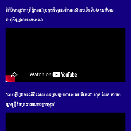
ពិធីបិទជាផ្លូវការព្រឹត្តិការណ៍ប្រកួតកីឡាជនពិកាអាស៊ានលើកទី១២ នៅវិមាន
ពហុកីឡដ្ឋានមរតកតេជោ
"សេចក្តីថ្លែងការណ៍ពិសេស សម្តេចអគ្គមហាសេនាបតីតេជោ ហ៊ុន សែន នាយក
រដ្ឋមន្រ្តី នៃព្រះរាជាណាចក្រកម្ពុជា"