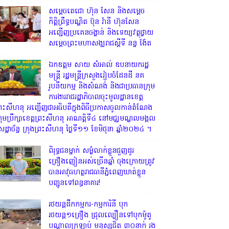
សម្តេចតេជោ ហ៊ុន សែន និងសម្ដេច
កិត្តិព្រឹទ្ធបណ្ឌិត ប៊ុន រ៉ានី ហ៊ុនសែន
អញ្ជើញប្រគេនចង្ហាន់ និងទេយ្យវត្ថុថ្វាយ
សម្តេចព្រះមហាសង្ឃរាជស្តីទី នន្ទ ង៉ែត
ឯកឧត្តម សាយ សំអាល់ ឧបនាយករដ្ឋ
មន្ត្រី រដ្ឋមន្ត្រីក្រសួងរៀបចំដែនដី នគ
រូបនីយកម្ម និងសំណង់ និងជាប្រធានក្រុម
ការងាររាជរដ្ឋាភិបាលចុះមូលដ្ឋានខេត្ត
្រះសីហនុ អញ្ជើញជាអធិបតីក្នុងពិធីប្រកាសចូលកាន់តំណែង
្រុមប្រឹក្សាខេត្តព្រះសីហនុ អាណត្តិទី៤ នៅមជ្ឈមណ្ឌលមង្គល
េដ្ឋាច័ន្ទ ក្រុងព្រះសីហនុ ថ្ងៃទី១១ ខែមិថុនា ឆ្នាំ២០២៤ ។
ពិរុទ្ធ​ជនម្នាក់ សម្ងំលាក់ខ្លួនជួញដូរ
គ្រឿងញៀនអស់ច្រើនឆ្នាំ ចុងក្រោយត្រូវ
បានអាវុធហត្ថរាជធានីភ្នំពេញឃាត់ខ្លួន
បញ្ជូនទៅពន្ធនាគារ!
រថយន្តដឹកកម្មករ-កម្មការិនី បុក
រថយន្ត១គ្រឿង ជ្រុលល្បឿនទៅបុកម៉ូតូ
បណ្តាលក្រឡាប់ មនុស្សជិត ៣០នាក់ រង