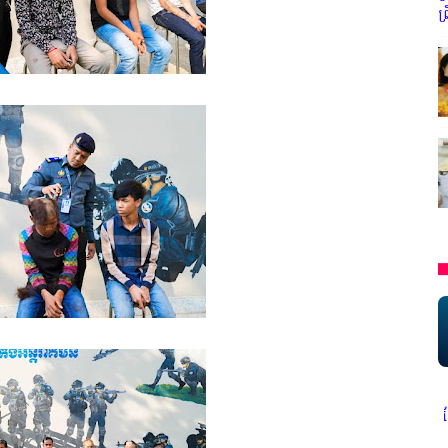
ព
* អង្គភាពសារព័ត៌មាន"ជីវិតកូនខ្មែរ" ជាអង្គភាពមានច