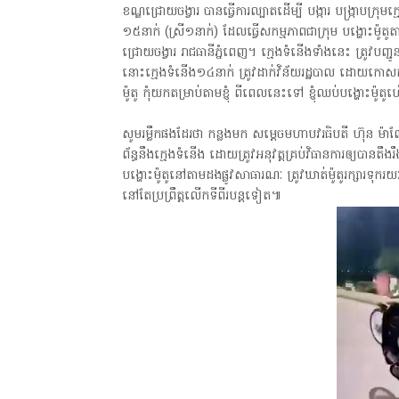
ខណ្ឌជ្រោយចង្វារ បានធ្វើការល្បាតដើម្បី បង្ការ បង្រ្កាបក្រុម
១៥នាក់ (ស្រី១នាក់) ដែលធ្វើសកម្មភាពជាក្រុម បង្ហោះម៉ូតូតា
ជ្រោយចង្វារ រាជធានីភ្នំពេញ។ ក្មេងទំនើងទាំងនេះ ត្រូវបញ្ជូនប
នោះក្មេងទំនើង១៤នាក់ ត្រូវដាក់វិន័យរដ្ឋបាល ដោយកោសក់ហា
ម៉ូតូ កុំយកតម្រាប់តាមខ្ញុំ ពីពេលនេះទៅ ខ្ញុំឈប់បង្ហោះ
សូមរម្លឹកផងដែរថា កន្លងមក សម្តេចមហាបវរធិបតី ហ៊ុន ម៉ាណែត
ព័ន្ធនឹងក្មេងទំនើង ដោយត្រូវអនុវត្តគ្រប់វិធានការឲ្យបានតឹ
បង្ហោះម៉ូតូនៅតាមដងផ្លូវសាធារណៈ ត្រូវឃាត់ម៉ូតូរក្សារទុ
នៅតែប្រព្រឹត្តលើកទីពីរបន្តទៀត៕