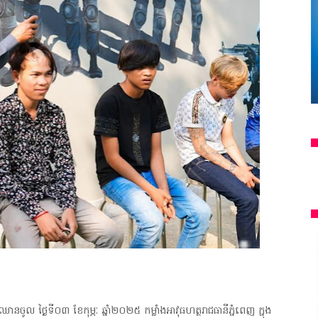
ល ថ្ងៃទី០៣ ខែកុម្ភៈ ឆ្នាំ២០២៥ កម្លាំងអាវុធហត្ថរាជធានីភ្នំពេញ ក្នុង