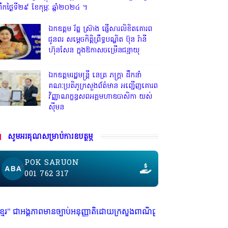
្រឹកថ្ងៃទី២៩ ខែកុម្ភៈ ឆ្នាំ២០២៤ ។
ឯកឧត្តម រ័ត្ន ស្រ៊ាង ផ្ញើសារលិខិតគោរព
ជូនពរ សម្តេចកិត្តិព្រឹទ្ធបណ្ឌិត ប៊ុន រ៉ានី
ហ៊ុនសែន ក្នុងឱកាសចម្រើនជន្មាយុ
ឯកឧត្តមរដ្ឋមន្ត្រី នេត្រ ភក្ត្រា ដឹកនាំ
គណៈប្រតិភូក្រសួងព័ត៌មាន អញ្ជើញគោរព
វិញ្ញាណក្ខន្ធសពអគ្គមហាឧបាសិកា យស់
ស៊ីមន
សូមអរគុណសម្រាប់ការឧបត្ថម្ភ
POK SARUON
001 762 317
្បាប់អនុញ្ញាតិដោយក្រសួងពាណិជ្ជកម្ម ក្រសួងការងារ ក្រសួងព័ត៌មាន * ក្រមសិលធ