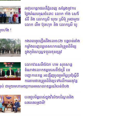
អាវុធហត្ថរាជធានីភ្នំពេញ សម្តែងនូវការ
ថ្លែងអំណរគុណចំពោះ លោក កាំង សៅរ៍
សិរី និង លោកស្រី ឃុយ ស្រីមុំ រួមជាមួយ
លោក លឹម ប៊ុនហុក និង លោកស្រី ឃូ
ុខហ័ង !
កងពលតូចថ្មើរជើងលេខ៤២ បន្តចាត់តាំង
កម្លាំងចេញល្បាតសហករណ៍ត្រួតពិនិត្យ
ក្នុងភូមិសាស្រ្តទទួលខុសត្រូវ
លោក​វរសេនីយ៍ឯក​ ហម​ សុខសាន្ត
តំណាង​លោកឧត្តមសេនីយ៍ត្រី មេ
បញ្ជាការ​ខេត្ត អញ្ជេីញចូលរួមកិច្ចប្រជុំស្ដីពី
ការតាមដានត្រួតពិនិត្យទៅលេីការអនុវត្ត
្បាប់​ ជាមួយមហាអយ្យការអមសាលាឧទ្ឋរណ៍បាត់ដំបង
បានជួបមិត្តចាស់ក្នុងវិស័យបរិស្ថាននិង
ធនធានធម្មជាតិ!