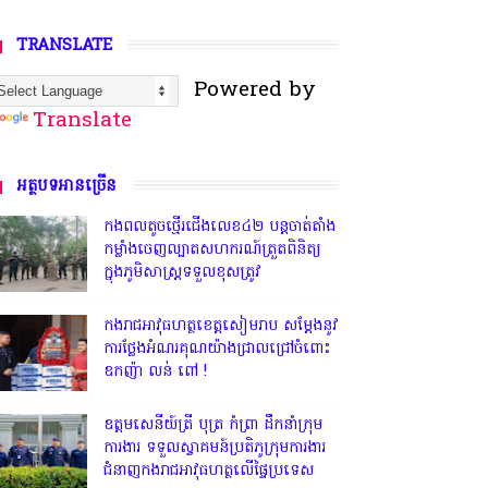
TRANSLATE
Powered by
Translate
អត្ថបទអានច្រើន
កងពលតូចថ្មើរជើងលេខ៤២ បន្តចាត់តាំង
កម្លាំងចេញល្បាតសហករណ៍ត្រួតពិនិត្យ
ក្នុងភូមិសាស្រ្តទទួលខុសត្រូវ
កងរាជអាវុធហត្ថខេត្តសៀមរាប សម្តែងនូវ
ការថ្លែងអំណរគុណយ៉ាងជ្រាលជ្រៅចំពោះ
ឧកញ៉ា លន់ ពៅ !
ឧត្តមសេនីយ៍ត្រី បុត្រ កំព្រា ដឹកនាំក្រុម
ការងារ ទទួលស្វាគមន៍ប្រតិភូក្រុមការងារ
ជំនាញកងរាជអាវុធហត្ថលើផ្ទៃប្រទេស