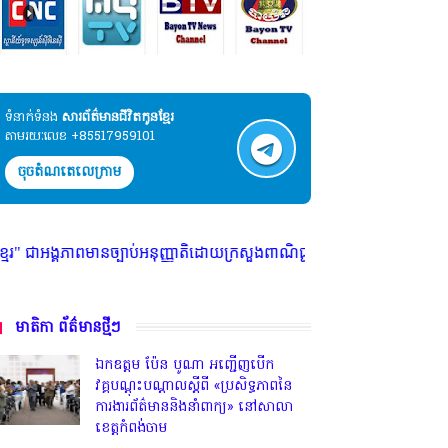
ទំនាក់ទំនង​​
សារព័ត៌មានជីវិតកូនខ្មែរ
តាមរយៈលេខ +85517959101
ចុចតំណតេលេក្រាម
្បាប់អនុញ្ញាតិដោយក្រសួងពាណិជ្ជកម្ម ក្រសួងការងារ ក្រសួងព័ត៌មាន * ក្រមសិលធ
មាតិកា ព័ត៌មានថ្មីៗ
ឯកឧត្តម ប៉ែន បូណា អញ្ជើញបើក
វគ្គបណ្តុះបណ្តាលស្តីពី «ប្រសិទ្ធភាពនៃ
ការងារព័ត៌មាននិងនាំពាក្យ» នៅសាលា
ខេត្តកំពង់ចាម