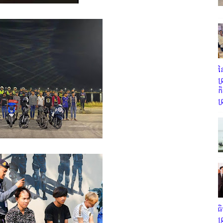
ន
ព
ក
ព
ធ
ព