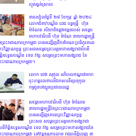
របួសធ្ងន់ស្រាល
នារសៀលថ្ងៃទី ២៨ ខែកុម្ភៈ ឆ្នាំ ២០២៤
លោកជំទាវបណ្ឌិត ពេជ ចន្ទមុន្នី ហ៊ុន
ម៉ាណែត ភរិយាដ៏ឧត្តុងឧត្តមរបស់ សម្តេច
មហាបវរធិបតី ហ៊ុន ម៉ាណែ នាយករដ្ឋមន្រ្តី
ៃព្រះរាជាណាចក្រកម្ពុជា បានអញ្ជើញដឹកនាំគណៈប្រតិភូគោរព
្រះវិញ្ញាណក្ខន្ធ ព្រះសពសម្តេចព្រះអគ្គមហាសង្ឃរាជាធិបតី
ិត្តិឧទ្ទេសបណ្ឌិត ទេព វង្ស សម្តេចព្រះមហាសង្ឃរាជ នៃ
្រះរាជាណាចក្រកម្ពុជា។
លោក ថេង សុថុល អភិបាលខណ្ឌ៧មករា
ចុះហត្ថលេខាលើឯកសារនីត្យានុកូល
កម្មជូនបងប្អូនប្រជាពលរដ្ឋ
សម្តេចមហាបវរធិបតី ហ៊ុន ម៉ាណែត
នាយករដ្ឋមន្ត្រីនៃព្រះរាជាណាចក្រកម្ពុជា
បានអញ្ជើញគោរពព្រះវិញ្ញាណក្ខន្ធ
ព្រះសព សម្តេចព្រះអគ្គមហាសង្ឃរាជា
ិបតីកិត្តិឧទ្ទេសបណ្ឌិត ទេព វង្ស សម្តេចព្រះមហាសង្ឃរាជនៃ
្រះរាជាណាចក្រកម្ពុជា នៅវត្តឧណាលោម រាជធានីភ្នំពេញ នា