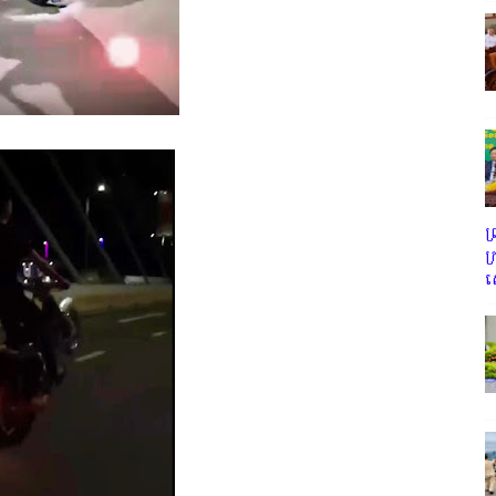
ព
ក
ស