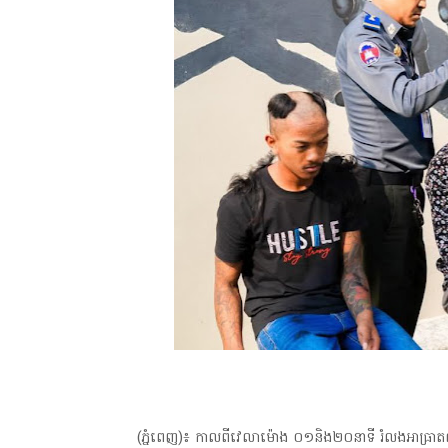
(ភ្នំពេញ)៖ កាលពីវេលាម៉ោង ០១និង២០នាទី រំលងអាធ្រាតឈានចូ