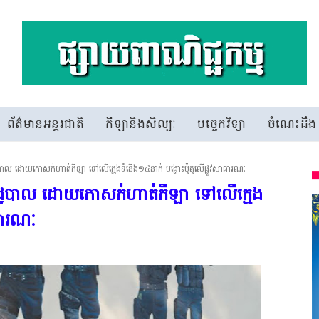
ព័ត៌មានអន្តរជាតិ
កីឡានិងសិល្បៈ
បច្ចេកវិទ្យា
ចំណេះដឹង
រដ្ឋបាល ដោយកោសក់ហាត់កីឡា ទៅលើក្មេងទំនើង១៤នាក់ បង្ហោះម៉ូតូលើផ្លូវសាធារណៈ
ន័យរដ្ឋបាល ដោយកោសក់ហាត់កីឡា ទៅលើក្មេង
ាធារណៈ