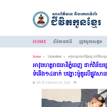
HOME
ព័ត៌មានជាតិ
ជ្រុងមួយសង្គម
Home
>
Unlabelled
>
អាវុធហត្ថរាជធានីភ្នំពេញ ដាក់វិន័យ
អាវុធហត្ថរាជធានីភ្នំពេញ ដាក់វិ
ទំនើង១៤នាក់ បង្ហោះម៉ូតូលើផ្លូវស
ckk
February 04, 2025