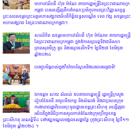
មហាបវរធិបតី ហ៊ុន ម៉ាណែ នាយករដ្ឋមន្រ្តីនៃព្រះរាជាណាចក្រ
កម្ពុជា បានអញ្ជើញដឹកនាំគណៈប្រតិភូគោរពព្រះវិញ្ញាណក្ខន្ធ
ព្រះសពសម្តេចព្រះអគ្គមហាសង្ឃរាជាធិបតីកិត្តិឧទ្ទេសបណ្ឌិត ទេព វង្ស សម្តេចព្រះ
មហាសង្ឃរាជ នៃព្រះរាជាណាចក្រកម្ពុជា។
សារលិខិត សម្តេចមហាបវរធិបតី ហ៊ុន ម៉ាណែត នាយករដ្ឋមន្ត្រី
នៃព្រះរាជាណាចក្រកម្ពុជា ក្នុងឱកាសប្រារព្ធទិវាជាតិសហ
គ្រាសធុនមីក្រូ តូច និងមធ្យមលើកទី១ ថ្ងៃទី២៧ ខែមិថុនា
ឆ្នាំ២០២៤
បានជួបមិត្តចាស់ក្នុងវិស័យបរិស្ថាននិងធនធានធម្មជាតិ!
ឯកឧត្តម សាយ សំអាល់ ឧបនាយករដ្ឋមន្ត្រី រដ្ឋមន្ត្រីក្រសួង
រៀបចំដែនដី នគរូបនីយកម្ម និងសំណង់ និងជាប្រធានក្រុម
ការងាររាជរដ្ឋាភិបាលចុះមូលដ្ឋានខេត្តព្រះសីហនុ អញ្ជើញជា
អធិបតីក្នុងពិធីប្រកាសចូលកាន់តំណែងក្រុមប្រឹក្សាខេត្ត
ព្រះសីហនុ អាណត្តិទី៤ នៅមជ្ឈមណ្ឌលមង្គលសេដ្ឋាច័ន្ទ ក្រុងព្រះសីហនុ ថ្ងៃទី១១
ខែមិថុនា ឆ្នាំ២០២៤ ។