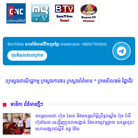
ទំនាក់ទំនង​​
សារព័ត៌មានជីវិតកូនខ្មែរ
តាមរយៈលេខ +85517959101
ចុចតំណតេលេក្រាម
ជ្ជកម្ម ក្រសួងការងារ ក្រសួងព័ត៌មាន * ក្រមសិលធម៌ វិជ្ជាជីវៈ ត្រូវបានអនុវត
មាតិកា ព័ត៌មានថ្មីៗ
សម្តេចតេជោ ហ៊ុន សែន និងសម្ដេចកិត្តិព្រឹទ្ធបណ្ឌិត ប៊ុន រ៉ានី
ហ៊ុនសែន អញ្ជើញប្រគេនចង្ហាន់ និងទេយ្យវត្ថុថ្វាយ សម្តេចព្រះ
មហាសង្ឃរាជស្តីទី នន្ទ ង៉ែត