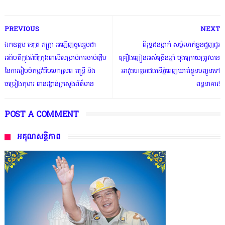
PREVIOUS
NEXT
ឯកឧត្តម នេត្រ ភក្ត្រា អញ្ជើញចូលរួមជា
ពិរុទ្ធ​ជនម្នាក់ សម្ងំលាក់ខ្លួនជួញដូរ
អធិបតីក្នុងពិធី​ក្រុង​ពាលីសម្រាប់​ការចាប់ផ្តើម
គ្រឿងញៀនអស់ច្រើនឆ្នាំ ចុងក្រោយត្រូវបាន
នៃ​ការរៀបចំ​កម្មវិធី​មហោស្រព តន្ត្រី និង
អាវុធហត្ថរាជធានីភ្នំពេញឃាត់ខ្លួនបញ្ជូនទៅ
ចម្រៀងកុមារ ពានរង្វាន់ក្រសួងព័ត៌មាន
ពន្ធនាគារ!
POST A COMMENT
អគុណសន្តិភាព