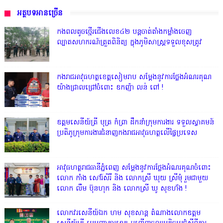
អត្ថបទអានច្រើន
កងពលតូចថ្មើរជើងលេខ៤២ បន្តចាត់តាំងកម្លាំងចេញ
ល្បាតសហករណ៍ត្រួតពិនិត្យ ក្នុងភូមិសាស្រ្តទទួលខុសត្រូវ
កងរាជអាវុធហត្ថខេត្តសៀមរាប សម្តែងនូវការថ្លែងអំណរគុណ
យ៉ាងជ្រាលជ្រៅចំពោះ ឧកញ៉ា លន់ ពៅ !
ឧត្តមសេនីយ៍ត្រី បុត្រ កំព្រា ដឹកនាំក្រុមការងារ ទទួលស្វាគមន៍
ប្រតិភូក្រុមការងារជំនាញកងរាជអាវុធហត្ថលើផ្ទៃប្រទេស
អាវុធហត្ថរាជធានីភ្នំពេញ សម្តែងនូវការថ្លែងអំណរគុណចំពោះ
លោក កាំង សៅរ៍សិរី និង លោកស្រី ឃុយ ស្រីមុំ រួមជាមួយ
លោក លឹម ប៊ុនហុក និង លោកស្រី ឃូ សុខហ័ង !
លោក​វរសេនីយ៍ឯក​ ហម​ សុខសាន្ត តំណាង​លោកឧត្តម