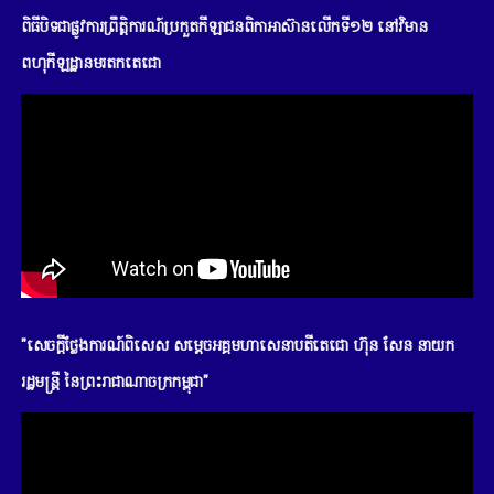
ពិធីបិទជាផ្លូវការព្រឹត្តិការណ៍ប្រកួតកីឡាជនពិកាអាស៊ានលើកទី១២ នៅវិមាន
ពហុកីឡដ្ឋានមរតកតេជោ
"សេចក្តីថ្លែងការណ៍ពិសេស សម្តេចអគ្គមហាសេនាបតីតេជោ ហ៊ុន សែន នាយក
រដ្ឋមន្រ្តី នៃព្រះរាជាណាចក្រកម្ពុជា"