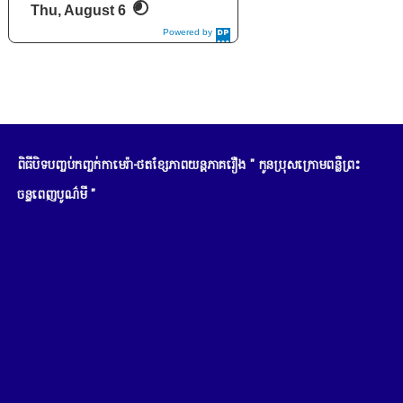
Thu, August 6
Powered by
DaysPedia.c
om
ពិធីបិទបញ្ចប់កញ្ចក់កាមេរ៉ា-ថតខ្សែភាពយន្តភាគរឿង " កូនប្រុសក្រោមពន្លឺព្រះ
ចន្ទពេញបូណ៌មី "