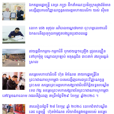
ឯកឧត្តមរដ្ឋមន្ត្រី នេត្រ ភក្ត្រា ដឹកនាំគណៈប្រតិភូក្រសួងព័ត៌មាន
អញ្ជើញគោរពវិញ្ញាណក្ខន្ធសពអគ្គមហាឧបាសិកា យស់ ស៊ីមន
លោក ថេង សុថុល អភិបាលខណ្ឌ៧មករា ចុះហត្ថលេខាលើ
ឯកសារនីត្យានុកូលកម្មជូនបងប្អូនប្រជាពលរដ្ឋ
រថយន្តដឹកកម្មករ-កម្មការិនី បុករថយន្ត១គ្រឿង ជ្រុលល្បឿន
ទៅបុកម៉ូតូ បណ្តាលក្រឡាប់ មនុស្សជិត ៣០នាក់ រងរបួសធ្ងន់
ស្រាល
សម្តេចមហាបវរធិបតី ហ៊ុន ម៉ាណែត នាយករដ្ឋមន្ត្រីនៃ
ព្រះរាជាណាចក្រកម្ពុជា បានអញ្ជើញគោរពព្រះវិញ្ញាណក្ខន្ធ
ព្រះសព សម្តេចព្រះអគ្គមហាសង្ឃរាជាធិបតីកិត្តិឧទ្ទេសបណ្ឌិត
ទេព វង្ស សម្តេចព្រះមហាសង្ឃរាជនៃព្រះរាជាណាចក្រកម្ពុជា
នៅវត្តឧណាលោម រាជធានីភ្នំពេញ នាព្រឹកថ្ងៃទី២៩ ខែកុម្ភៈ ឆ្នាំ២០២៤ ។
នារសៀលថ្ងៃទី ២៨ ខែកុម្ភៈ ឆ្នាំ ២០២៤ លោកជំទាវបណ្ឌិត
ពេជ ចន្ទមុន្នី ហ៊ុនម៉ាណែត ភរិយាដ៏ឧត្តុងឧត្តមរបស់ សម្តេច