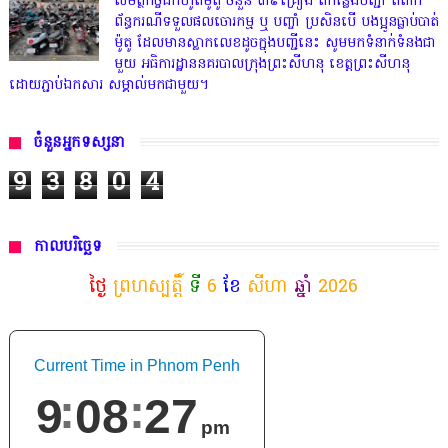
សមត្ថកិច្ចដកហូតម៉ូតូ ចំនួន ៣៩គ្រឿង ពីកន្លែងបញ្ជាំ ពពាក់
ព័ន្ធករណីទទួលផលចោរកម្ម ឬ បញ្ចាំ ប្រសិនបើ បងប្អូនធ្លាប់បាត់
ម៉ូតូ ដែលមានស្លាកលេខដូចក្នុងបញ្ជីនេះ សូមមកទំនាក់ទំនងជា
មួយ អធិការដ្ឋាននគរបាលក្រុងព្រះសីហនុ ខេត្តព្រះសីហនុ
ដោយភ្ជាប់ឯកសារ សម្គាល់មកជាមួយ។
ចំនួនអ្នកទស្សនា
9
3
8
0
4
កាលបរិច្ឆេទ
ថ្ងៃ
ព្រហស្បត្តិ៍
ទី
6
ខែ
សីហា
ឆ្នាំ
2026
Current Time in Phnom Penh
9
08
28
pm