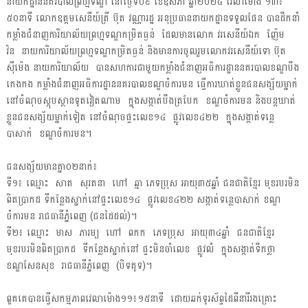
នាយកដ្ឋាននគរបាលព្រហ្មទណ្ឌ នៅថ្ងៃទី០៩ ខែឧសភា ឆ្នាំ២០២៤ វេលាម៉ោង ១៣៖
៥០នាទី លោកឧត្តមសេនីយ៍ត្រី ប៊ុត វណ្ណារដ្ឋ អនុប្រធាននាយកដ្ឋានទទួលផែន បានដឹកនាំ
កម្លាំងជំនាញការិយាល័យព្រហ្មទណ្ឌកម្រិតធ្ងន់ ដែលមានលោក វរសេនីយ៍ឯក ញ៉ែម
វ៉ន នាយការិយាល័យព្រហ្មទណ្ឌកម្រិតធ្ងន់ និងមានការចូលរួមលោកវរសេនីយ៍ទោ ប៊ុត
ស៉ីម៉េង នាយការិយាល័យ បានសហការជាមួយកម្លាំងជំនាញអធិការដ្ឋាននគរបាលខណ្ឌបឹង
កេងកង កម្លាំងជំនាញអធិការដ្ឋាននគរបាលខណ្ឌចំការមន ធ្វេីការឃាត់ខ្លួនជនសង្ស័យម្នាក់
នៅចំណុចស្តុបស្ថានទូតវៀតណាម ក្នុងសង្កាត់បឹងត្របែក ខណ្ឌចំការមន និងបន្តឃាត់
ខ្លួនជនសង្ស័យម្នាក់ទៀត នៅចំណុចផ្ទះលេខ១៤ ផ្លូវលេខ៤២២ ក្នុងសង្កាត់ទន្លេ
បាសាក់ ខណ្ឌចំការមន។
ជនសង្ស័យមានគ្នា០២នាក់៖
ទី១៖ ឈ្មោះ សាត សុរតនា ហៅ ឆ្មា ភេទប្រុស អាយុ៣៥ឆ្នាំ ជនជាតិខ្មែរ មុខរបរមិន
ពិតប្រាកដ ទីកន្លែងស្នាក់នៅផ្ទះលេខ១៤ ផ្លូវលេខ៤២២ សង្កាត់ទន្លេបាសាក់ ខណ្ឌ
ចំការមន រាជធានីភ្នំពេញ (ជនដៃដល់)។
ទី២៖ ឈ្មោះ មាស ភារម្យ ហៅ ពកក ភេទប្រុស អាយុ៣៤ឆ្នាំ ជនជាតិខ្មែរ
មុខរបរមិនពិតប្រាកដ ទីកន្លែងស្នាក់នៅ ផ្ទះមិនចាំលេខ ផ្លូវលំ ក្នុងសង្កាត់ទឹកថ្លា
ខណ្ឌសែនសុខ រាជធានីភ្នំពេញ (បិទគូទ)។
ពួគគេបានធ្វេីសកម្មភាពវេលាម៉ោង១១៖១៥នាទី ដោយឆក់ទូរស័ព្ទដៃពីនារីរងគ្រោះ