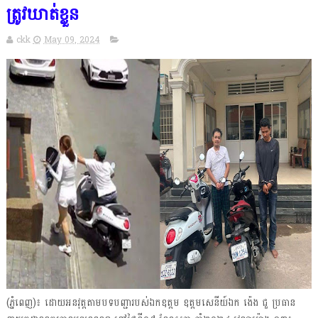
ត្រូវឃាត់ខ្លួន
ckk
May 09, 2024
(ភ្នំពេញ)៖ ដោយអនវុត្តតាមបទបញ្ជារបស់ឯកឧត្តម ឧត្តមសេនីយ៍ឯក ង៉េង ជួ ប្រធាន