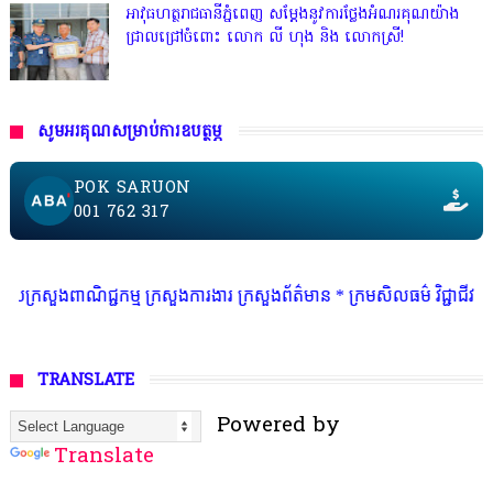
អាវុធហត្ថរាជធានីភ្នំពេញ សម្តែងនូវការថ្លែងអំណរគុណយ៉ាង
ជ្រាលជ្រៅចំពោះ លោក លី ហុង និង លោកស្រី!
សូមអរគុណសម្រាប់ការឧបត្ថម្ភ
POK SARUON
001 762 317
ជ្ជកម្ម ក្រសួងការងារ ក្រសួងព័ត៌មាន * ក្រមសិលធម៌ វិជ្ជាជីវៈ ត្រូវបានអនុវត
TRANSLATE
Powered by
Translate