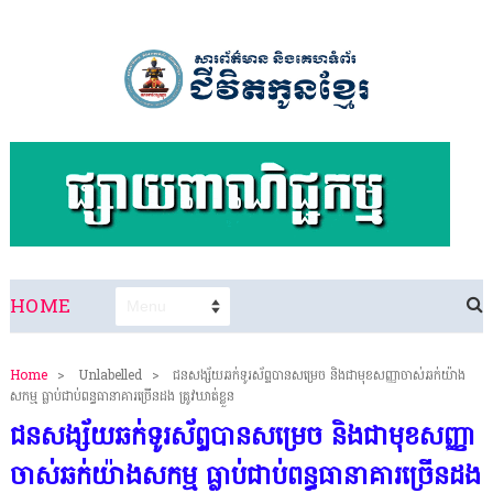
HOME
Home
>
Unlabelled
>
ជនសង្ស័យឆក់ទូរស័ព្ទបានសម្រេច និងជាមុខសញ្ញាចាស់ឆក់យ៉ាង
សកម្ម​ ធ្លាប់ជាប់ពន្ធធានាគារច្រេីនដង ត្រូវឃាត់ខ្លួន
ជនសង្ស័យឆក់ទូរស័ព្ទបានសម្រេច និងជាមុខសញ្ញា
ចាស់ឆក់យ៉ាងសកម្ម​ ធ្លាប់ជាប់ពន្ធធានាគារច្រេីនដង