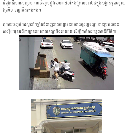
កំពុងដេីរបានសម្រេច នៅចំណុចផ្លូវលេខ៣៥០កែងផ្លូវលេខ៣៦៨ក្នុងសង្កាត់ទួលស្វាយ
ព្រៃទី១ ខណ្ឌបឹងកេងកង។
ក្រោយបញ្ចប់ការសួរនាំកម្លាំងជំនាញនាយកដ្ឋាននគរបាលព្រហ្មទណ្ឌ បានប្រគល់ជន
សង្ស័យជូនអធិការដ្ឋាននគរបាលខណ្ឌបឹងកេងកង ដើម្បីចាត់ការបន្ដតាមនីតិវិធី៕