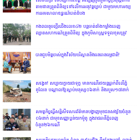
សេនីយ៍ត្រី មេបញ្ជាការ​ខេត្ត អញ្ជេីញចូលរួមកិច្ចប្រជុំស្ដីពីការ
តាមដានត្រួតពិនិត្យទៅលេីការអនុវត្តច្បាប់​ ជាមួយមហាអយ្យ
ការអមសាលាឧទ្ឋរណ៍បាត់ដំបង
កងពលតូចថ្មើរជើងលេខ៤២ បន្តចាត់តាំងកម្លាំងចេញ
ល្បាតសហករណ៍ត្រួតពិនិត្យ ក្នុងភូមិសាស្រ្តទទួលខុសត្រូវ
បានជួបមិត្តចាស់ក្នុងវិស័យបរិស្ថាននិងធនធានធម្មជាតិ!
សង្វេគ! សប្បាយក្លាយជាទុក្ខ មានករណីរថយន្តធ្លាក់ពីលើភ្នំ
គូលែន បណ្ដាលឱ្យស្លាប់មនុស្ស០៦នាក់ និងរបួស១៧នាក់
សមត្ថកិច្ចធ្វើសន្និសីទសារព័ត៌មានបង្ហាញមុខជនសង្ស័យចំនួន
០៦នាក់ ជាមុខសញ្ញាប្លន់យកម៉ូតូ ក្នុងរាជធានីភ្នំពេញ
ចំនួន២៦ករណី