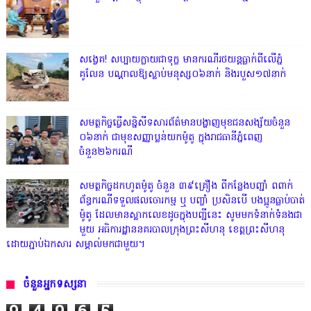
សង្វេគ! សប្បាយក្លាយជាទុក្ខ មានករណីរថយន្តធ្លាក់ពីលើភ្នំ
គូលែន បណ្ដាលឱ្យស្លាប់មនុស្ស០៦នាក់ និងរបួស១៧នាក់
សមត្ថកិច្ចធ្វើសន្និសីទសារព័ត៌មានបង្ហាញមុខជនសង្ស័យចំនួន
០៦នាក់ ជាមុខសញ្ញាប្លន់យកម៉ូតូ ក្នុងរាជធានីភ្នំពេញ
ចំនួន២៦ករណី
សមត្ថកិច្ចដកហូតម៉ូតូ ចំនួន ៣៩គ្រឿង ពីកន្លែងបញ្ជាំ ពពាក់
ព័ន្ធករណីទទួលផលចោរកម្ម ឬ បញ្ចាំ ប្រសិនបើ បងប្អូនធ្លាប់បាត់
ម៉ូតូ ដែលមានស្លាកលេខដូចក្នុងបញ្ជីនេះ សូមមកទំនាក់ទំនងជា
មួយ អធិការដ្ឋាននគរបាលក្រុងព្រះសីហនុ ខេត្តព្រះសីហនុ
ដោយភ្ជាប់ឯកសារ សម្គាល់មកជាមួយ។
ចំនួនអ្នកទស្សនា