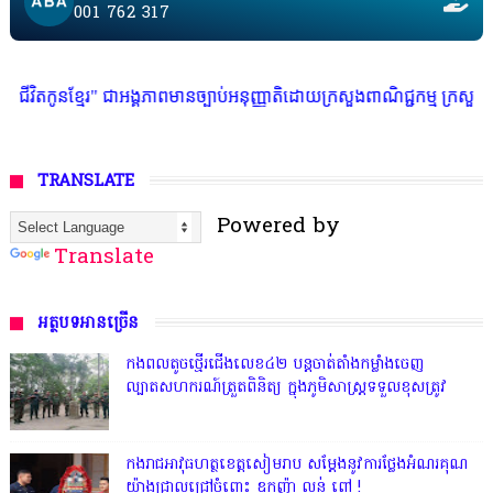
001 762 317
អង្គភាពមានច្បាប់អនុញ្ញាតិដោយក្រសួងពាណិជ្ជកម្ម ក្រសួងការងារ ក្រសួងព័ត៌មាន
TRANSLATE
Powered by
Translate
អត្ថបទអានច្រើន
កងពលតូចថ្មើរជើងលេខ៤២ បន្តចាត់តាំងកម្លាំងចេញ
ល្បាតសហករណ៍ត្រួតពិនិត្យ ក្នុងភូមិសាស្រ្តទទួលខុសត្រូវ
កងរាជអាវុធហត្ថខេត្តសៀមរាប សម្តែងនូវការថ្លែងអំណរគុណ
យ៉ាងជ្រាលជ្រៅចំពោះ ឧកញ៉ា លន់ ពៅ !