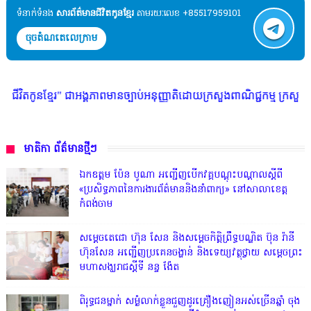
ទំនាក់ទំនង​​
សារព័ត៌មានជីវិតកូនខ្មែរ
តាមរយៈលេខ +85517959101
ចុចតំណតេលេក្រាម
អង្គភាពមានច្បាប់អនុញ្ញាតិដោយក្រសួងពាណិជ្ជកម្ម ក្រសួងការងារ ក្រសួងព័ត៌មាន
មាតិកា ព័ត៌មានថ្មីៗ
ឯកឧត្តម ប៉ែន បូណា អញ្ជើញបើកវគ្គបណ្តុះបណ្តាលស្តីពី
«ប្រសិទ្ធភាពនៃការងារព័ត៌មាននិងនាំពាក្យ» នៅសាលាខេត្ត
កំពង់ចាម
សម្តេចតេជោ ហ៊ុន សែន និងសម្ដេចកិត្តិព្រឹទ្ធបណ្ឌិត ប៊ុន រ៉ានី
ហ៊ុនសែន អញ្ជើញប្រគេនចង្ហាន់ និងទេយ្យវត្ថុថ្វាយ សម្តេចព្រះ
មហាសង្ឃរាជស្តីទី នន្ទ ង៉ែត
ពិរុទ្ធ​ជនម្នាក់ សម្ងំលាក់ខ្លួនជួញដូរគ្រឿងញៀនអស់ច្រើនឆ្នាំ ចុង