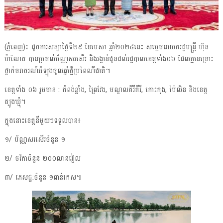
(ភ្នំពេញ)៖ ដូចការសន្យាថ្ងៃទី២៩ ខែមេសា ឆ្នាំ២០២៤នេះ សម្ដេចនាយករដ្ឋមន្ត្រី ហ៊ុន
ម៉ាណែត បានប្រគល់ប័ណ្ណសរសើរ និងរង្វាន់ជូនដល់រដ្ឋបាលខេត្តទាំង០៦ ដែលគ្មានគ្រោះ
ថ្នាក់ចរាចរណ៍អំឡុងចូលឆ្នាំថ្មីប្រពៃណីជាតិ។
ខេត្តទាំង ០៦ រួមមាន : កំពង់ឆ្នាំង, ព្រៃវែង, មណ្ឌលគីរីគីរី, កោះកុង, ប៉ៃលិន និងខេត្ត
ត្បូងឃ្មុំ។
ក្នុងនោះខេត្តនីមួយៗទទួលបាន៖
១/​ ប័ណ្ណសរសេីរចំនួន​ ១
២/​ ថវិកា​ចំនួន​ ២០០លានរៀល
៣/​ ភេសជ្ជ​:ចំនួន​ ១ពាន់កេស៕