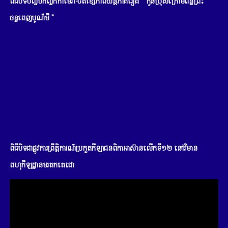
ពិធីបិទបញ្ចប់កញ្ចក់កាមេរ៉ា-ថតខ្សែភាពយន្តភាគរឿង " កូនប្រុសក្រោមពន្លឺព្រះ
ចន្ទពេញបូណ៌មី "
ពិធីបិទជាផ្លូវការព្រឹត្តិការណ៍ប្រកួតកីឡាជនពិកាអាស៊ានលើកទី១២ នៅវិមាន
ពហុកីឡដ្ឋានមរតកតេជោ