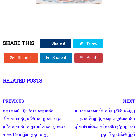
SHARE THIS
Share it
Tweet
Share it
Share it
Pin it
RELATED POSTS
PREVIOUS
NEXT
សម្តេចតេជោ ហ៊ុន សែន សម្រេចដក
លោកឧត្តមសេនីយ៍ឯក រ័ត្ន ស៊្រាង អញ្ជើញ
ថវិកា១លានដុល្លារ ដែលសប្បុរសជន ចូល
ចូលរួមកិច្ចប្រជុំបូកសរុបលទ្ធផលការងារ
រួមវិភាគទានដល់កីឡាបាល់ទាត់សប្បុរសធម៌
ឆ្នាំ២០២៣និងលើកទិសដៅអនុវត្តបន្តរបស់
យកទៅជួយមន្ទីរពេទ្យកុមារអង្គរ,
ក្រុមប្រឹក្សាជាតិដើម្បីស្ត្រី