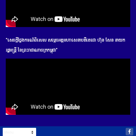
"សេចក្តីថ្លែងការណ៍ពិសេស សម្តេចអគ្គមហាសេនាបតីតេជោ ហ៊ុន សែន នាយក
រដ្ឋមន្រ្តី នៃព្រះរាជាណាចក្រកម្ពុជា"