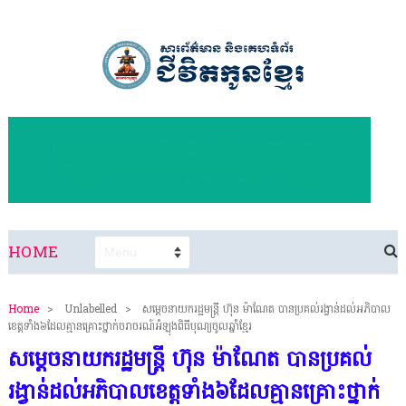
HOME
Home
>
Unlabelled
>
សម្តេចនាយករដ្ឋមន្ត្រី ហ៊ុន ម៉ាណែត បានប្រគល់រង្វាន់ដល់អភិបាល
ខេត្តទាំង៦ដែលគ្មានគ្រោះថ្នាក់ចរាចរណ៍អំឡុងពិធីបុណ្យចូលឆ្នាំខ្មែរ
សម្តេចនាយករដ្ឋមន្ត្រី ហ៊ុន ម៉ាណែត បានប្រគល់
រង្វាន់ដល់អភិបាលខេត្តទាំង៦ដែលគ្មានគ្រោះថ្នាក់