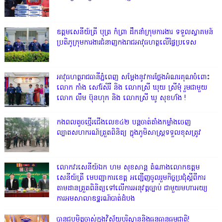
ឧត្តមសេនីយ៍ត្រី បុត្រ កំព្រា ដឹកនាំក្រុមការងារ ទទួលស្វាគមន៍
ប្រតិភូក្រុមការងារជំនាញកងរាជអាវុធហត្ថលើផ្ទៃប្រទេស
អាវុធហត្ថរាជធានីភ្នំពេញ សម្តែងនូវការថ្លែងអំណរគុណចំពោះ
លោក កាំង សៅរ៍សិរី និង លោកស្រី ឃុយ ស្រីមុំ រួមជាមួយ
លោក លឹម ប៊ុនហុក និង លោកស្រី ឃូ សុខហ័ង !
កងពលតូចថ្មើរជើងលេខ៤២ បន្តចាត់តាំងកម្លាំងចេញ
ល្បាតសហករណ៍ត្រួតពិនិត្យ ក្នុងភូមិសាស្រ្តទទួលខុសត្រូវ
លោក​វរសេនីយ៍ឯក​ ហម​ សុខសាន្ត តំណាង​លោកឧត្តម
សេនីយ៍ត្រី មេបញ្ជាការ​ខេត្ត អញ្ជេីញចូលរួមកិច្ចប្រជុំស្ដីពីការ
តាមដានត្រួតពិនិត្យទៅលេីការអនុវត្តច្បាប់​ ជាមួយមហាអយ្យ
ការអមសាលាឧទ្ឋរណ៍បាត់ដំបង
បានជួបមិត្តចាស់ក្នុងវិស័យបរិស្ថាននិងធនធានធម្មជាតិ!