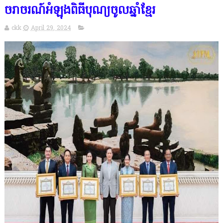
ចរាចរណ៍អំឡុងពិធីបុណ្យចូលឆ្នាំខ្មែរ
ckk
April 29, 2024