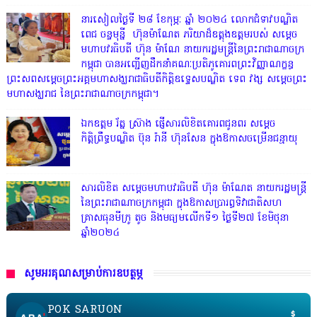
នារសៀលថ្ងៃទី ២៨ ខែកុម្ភៈ ឆ្នាំ ២០២៤ លោកជំទាវបណ្ឌិត
ពេជ ចន្ទមុន្នី ហ៊ុនម៉ាណែត ភរិយាដ៏ឧត្តុងឧត្តមរបស់ សម្តេច
មហាបវរធិបតី ហ៊ុន ម៉ាណែ នាយករដ្ឋមន្រ្តីនៃព្រះរាជាណាចក្រ
កម្ពុជា បានអញ្ជើញដឹកនាំគណៈប្រតិភូគោរពព្រះវិញ្ញាណក្ខន្ធ
ព្រះសពសម្តេចព្រះអគ្គមហាសង្ឃរាជាធិបតីកិត្តិឧទ្ទេសបណ្ឌិត ទេព វង្ស សម្តេចព្រះ
មហាសង្ឃរាជ នៃព្រះរាជាណាចក្រកម្ពុជា។
ឯកឧត្តម រ័ត្ន ស្រ៊ាង ផ្ញើសារលិខិតគោរពជូនពរ សម្តេច
កិត្តិព្រឹទ្ធបណ្ឌិត ប៊ុន រ៉ានី ហ៊ុនសែន ក្នុងឱកាសចម្រើនជន្មាយុ
សារលិខិត សម្តេចមហាបវរធិបតី ហ៊ុន ម៉ាណែត នាយករដ្ឋមន្ត្រី
នៃព្រះរាជាណាចក្រកម្ពុជា ក្នុងឱកាសប្រារព្ធទិវាជាតិសហ
គ្រាសធុនមីក្រូ តូច និងមធ្យមលើកទី១ ថ្ងៃទី២៧ ខែមិថុនា
ឆ្នាំ២០២៤
សូមអរគុណសម្រាប់ការឧបត្ថម្ភ
POK SARUON