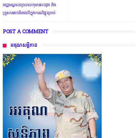
មជ្ឈមណ្ឌលព្យាបាលកុមារបេះដូង និង
គ្រួសារយោធិនពលីក្នុងករណីផ្ទុះគ្រាប់
POST A COMMENT
អគុណសន្តិភាព