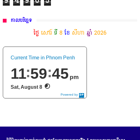
9
4
9
6
5
កាលបរិច្ឆេទ
ថ្ងៃ
សៅរ៍
ទី
8
ខែ
សីហា
ឆ្នាំ
2026
Current Time in Phnom Penh
11
59
46
pm
Sat, August 8
Powered by
DaysPedia.c
om