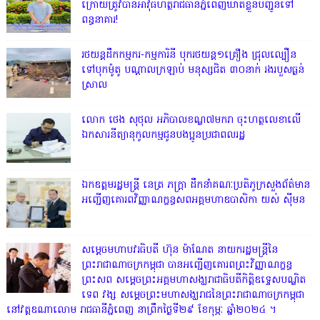
ក្រោយត្រូវបានអាវុធហត្ថរាជធានីភ្នំពេញឃាត់ខ្លួនបញ្ជូនទៅ
ពន្ធនាគារ!
រថយន្តដឹកកម្មករ-កម្មការិនី បុករថយន្ត១គ្រឿង ជ្រុលល្បឿន
ទៅបុកម៉ូតូ បណ្តាលក្រឡាប់ មនុស្សជិត ៣០នាក់ រងរបួសធ្ងន់
ស្រាល
លោក ថេង សុថុល អភិបាលខណ្ឌ៧មករា ចុះហត្ថលេខាលើ
ឯកសារនីត្យានុកូលកម្មជូនបងប្អូនប្រជាពលរដ្ឋ
ឯកឧត្តមរដ្ឋមន្ត្រី នេត្រ ភក្ត្រា ដឹកនាំគណៈប្រតិភូក្រសួងព័ត៌មាន
អញ្ជើញគោរពវិញ្ញាណក្ខន្ធសពអគ្គមហាឧបាសិកា យស់ ស៊ីមន
សម្តេចមហាបវរធិបតី ហ៊ុន ម៉ាណែត នាយករដ្ឋមន្ត្រីនៃ
ព្រះរាជាណាចក្រកម្ពុជា បានអញ្ជើញគោរពព្រះវិញ្ញាណក្ខន្ធ
ព្រះសព សម្តេចព្រះអគ្គមហាសង្ឃរាជាធិបតីកិត្តិឧទ្ទេសបណ្ឌិត
ទេព វង្ស សម្តេចព្រះមហាសង្ឃរាជនៃព្រះរាជាណាចក្រកម្ពុជា
នៅវត្តឧណាលោម រាជធានីភ្នំពេញ នាព្រឹកថ្ងៃទី២៩ ខែកុម្ភៈ ឆ្នាំ២០២៤ ។