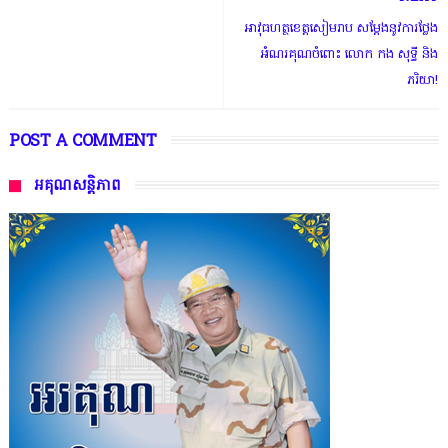
អាវុធហត្ថខេត្តសៀមរាប សម្តែងនូវការថ្លែង
អំណរគុណចំពោះ លោក កង សុទ្ធី និង
ភរិយា!
POST A COMMENT
អគុណសន្តិភាព