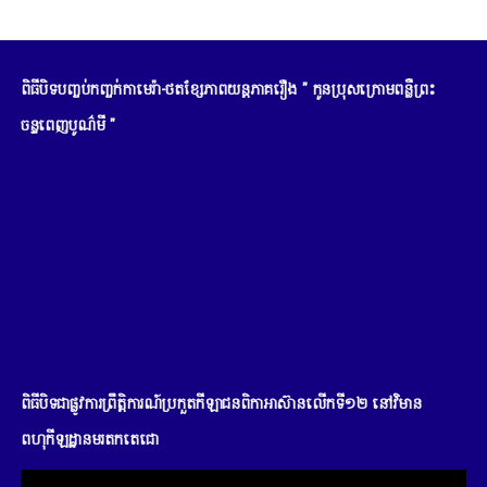
ពិធីបិទបញ្ចប់កញ្ចក់កាមេរ៉ា-ថតខ្សែភាពយន្តភាគរឿង " កូនប្រុសក្រោមពន្លឺព្រះ
ចន្ទពេញបូណ៌មី "
ពិធីបិទជាផ្លូវការព្រឹត្តិការណ៍ប្រកួតកីឡាជនពិកាអាស៊ានលើកទី១២ នៅវិមាន
ពហុកីឡដ្ឋានមរតកតេជោ