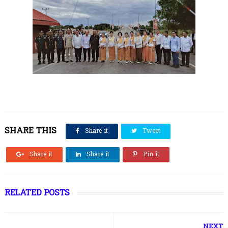
SHARE THIS
Share it
Tweet
Share it
Share it
Pin it
RELATED POSTS
NEXT