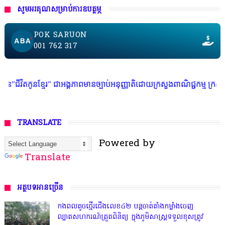
សូមអរគុណសម្រាប់ការឧបត្ថម្ភ
POK SARUON
001 762 317
 ជាអង្គភាពមានច្បាប់អនុញ្ញាតិដោយក្រសួងពាណិជ្ជកម្ម ក្រសួងការងារ ក្រសួងព័ត៌
TRANSLATE
Powered by
Translate
អត្ថបទអានច្រើន
កងពលតូចថ្មើរជើងលេខ៤២ បន្តចាត់តាំងកម្លាំងចេញ
ល្បាតសហករណ៍ត្រួតពិនិត្យ ក្នុងភូមិសាស្រ្តទទួលខុសត្រូវ