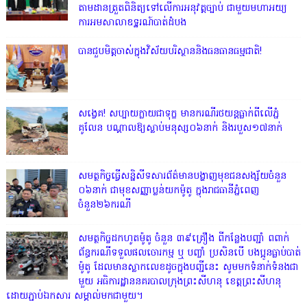
តាមដានត្រួតពិនិត្យទៅលេីការអនុវត្តច្បាប់​ ជាមួយមហាអយ្យ
ការអមសាលាឧទ្ឋរណ៍បាត់ដំបង
បានជួបមិត្តចាស់ក្នុងវិស័យបរិស្ថាននិងធនធានធម្មជាតិ!
សង្វេគ! សប្បាយក្លាយជាទុក្ខ មានករណីរថយន្តធ្លាក់ពីលើភ្នំ
គូលែន បណ្ដាលឱ្យស្លាប់មនុស្ស០៦នាក់ និងរបួស១៧នាក់
សមត្ថកិច្ចធ្វើសន្និសីទសារព័ត៌មានបង្ហាញមុខជនសង្ស័យចំនួន
០៦នាក់ ជាមុខសញ្ញាប្លន់យកម៉ូតូ ក្នុងរាជធានីភ្នំពេញ
ចំនួន២៦ករណី
សមត្ថកិច្ចដកហូតម៉ូតូ ចំនួន ៣៩គ្រឿង ពីកន្លែងបញ្ជាំ ពពាក់
ព័ន្ធករណីទទួលផលចោរកម្ម ឬ បញ្ចាំ ប្រសិនបើ បងប្អូនធ្លាប់បាត់
ម៉ូតូ ដែលមានស្លាកលេខដូចក្នុងបញ្ជីនេះ សូមមកទំនាក់ទំនងជា
មួយ អធិការដ្ឋាននគរបាលក្រុងព្រះសីហនុ ខេត្តព្រះសីហនុ
ដោយភ្ជាប់ឯកសារ សម្គាល់មកជាមួយ។