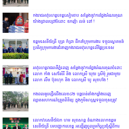
កងរាជអាវុធហត្ថខេត្តសៀមរាប សម្តែងនូវការថ្លែងអំណរគុណ
យ៉ាងជ្រាលជ្រៅចំពោះ ឧកញ៉ា លន់ ពៅ !
ឧត្តមសេនីយ៍ត្រី បុត្រ កំព្រា ដឹកនាំក្រុមការងារ ទទួលស្វាគមន៍
ប្រតិភូក្រុមការងារជំនាញកងរាជអាវុធហត្ថលើផ្ទៃប្រទេស
អាវុធហត្ថរាជធានីភ្នំពេញ សម្តែងនូវការថ្លែងអំណរគុណចំពោះ
លោក កាំង សៅរ៍សិរី និង លោកស្រី ឃុយ ស្រីមុំ រួមជាមួយ
លោក លឹម ប៊ុនហុក និង លោកស្រី ឃូ សុខហ័ង !
កងពលតូចថ្មើរជើងលេខ៤២ បន្តចាត់តាំងកម្លាំងចេញ
ល្បាតសហករណ៍ត្រួតពិនិត្យ ក្នុងភូមិសាស្រ្តទទួលខុសត្រូវ
លោក​វរសេនីយ៍ឯក​ ហម​ សុខសាន្ត តំណាង​លោកឧត្តម
សេនីយ៍ត្រី មេបញ្ជាការ​ខេត្ត អញ្ជេីញចូលរួមកិច្ចប្រជុំស្ដីពីការ