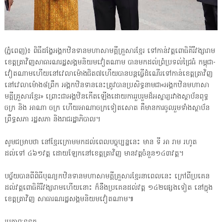
(ភ្នំពេញ)៖ ពិធីដង្ហែអង្គកឋិនទានមហាសាមគ្គីគ្រួសារខ្មែរ ទៅកាន់វត្តពោធិគិរីវង្សារាម
ខេត្តត្រាវិញសាធារណរដ្ឋសង្គមនិយមវៀតណាម បានមកដល់ព្រំប្រទល់ជ្រៃធំ កម្ពុជា-
វៀតណាមហើយនៅវេលាម៉ោងជិត៧ហើយបានបន្តធ្វើដំណើរទៅកាន់ខេត្តត្រាវិញ
នៅវេលាម៉ោង៨ព្រឹក អង្គកឋិនទាននេះត្រូវបានប្រសិទ្ធនាមជា«អង្គកឋិនមហាសា
មគ្គីគ្រួសារខ្មែរ» ព្រោះជាអង្គឋិនកើតឡើងដោយការរួបរួមដ៏អស្ចារ្យរវាងស្ថាប័នពុទ្ធ
ចក្រ និង អាណា ចក្រ ហើយអាណាចក្រទៀតសោត គឺមានការចូលរួមទាំងស្ថាប័ន
ព្រឹទ្ធសភា រដ្ឋសភា និងរាជរដ្ឋាភិបាល។
សូមជម្រាបថា នៅខ្មែរក្រោមមកដល់ពេលបច្ចុប្បន្ននេះ មាន ទី អា រាម រហូត
ដល់ទៅ ៤៦១វត្ត ដោយឡែកនៅខេត្តត្រាវិញ មានវត្តចំនួន១៤៣វត្ត។
បច្ច័យបានពីពិធីបុណ្យកឋិនទានមហាសាមគ្គីគ្រួសារខ្មែរនាពេលនេះ ក្រៅពីប្រគេន
ដល់វត្តពោធិគិរីវង្សារាមហើយនោះ ក៏នឹងប្រគេនដល់វត្ត ១៤២ផ្សេងទៀត នៅក្នុង
ខេត្តត្រាវិញ សាធារណរដ្ឋសង្គមនិយមវៀតណាម៕