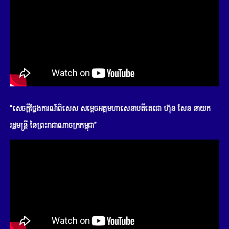
"សេចក្តីថ្លែងការណ៍ពិសេស សម្តេចអគ្គមហាសេនាបតីតេជោ ហ៊ុន សែន នាយក
រដ្ឋមន្រ្តី នៃព្រះរាជាណាចក្រកម្ពុជា"