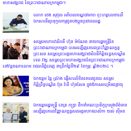
មហាសង្ឃរាជ នៃព្រះរាជាណាចក្រកម្ពុជា។
លោក ថេង សុថុល អភិបាលខណ្ឌ៧មករា ចុះហត្ថលេខាលើ
ឯកសារនីត្យានុកូលកម្មជូនបងប្អូនប្រជាពលរដ្ឋ
សម្តេចមហាបវរធិបតី ហ៊ុន ម៉ាណែត នាយករដ្ឋមន្ត្រីនៃ
ព្រះរាជាណាចក្រកម្ពុជា បានអញ្ជើញគោរពព្រះវិញ្ញាណក្ខន្ធ
ព្រះសព សម្តេចព្រះអគ្គមហាសង្ឃរាជាធិបតីកិត្តិឧទ្ទេសបណ្ឌិត
ទេព វង្ស សម្តេចព្រះមហាសង្ឃរាជនៃព្រះរាជាណាចក្រកម្ពុជា
នៅវត្តឧណាលោម រាជធានីភ្នំពេញ នាព្រឹកថ្ងៃទី២៩ ខែកុម្ភៈ ឆ្នាំ២០២៤ ។
ឯកឧត្តម រ័ត្ន ស្រ៊ាង ផ្ញើសារលិខិតគោរពជូនពរ សម្តេច
កិត្តិព្រឹទ្ធបណ្ឌិត ប៊ុន រ៉ានី ហ៊ុនសែន ក្នុងឱកាសចម្រើនជន្មាយុ
ឯកឧត្តមរដ្ឋមន្ត្រី នេត្រ ភក្ត្រា ដឹកនាំគណៈប្រតិភូក្រសួងព័ត៌មាន
អញ្ជើញគោរពវិញ្ញាណក្ខន្ធសពអគ្គមហាឧបាសិកា យស់ ស៊ីមន