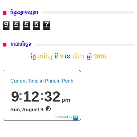
ចំនួនអ្នកទស្សនា
9
5
5
6
7
កាលបរិច្ឆេទ
ថ្ងៃ
អាទិត្យ
ទី
9
ខែ
សីហា
ឆ្នាំ
2026
Current Time in Phnom Penh
9
12
33
pm
Sun, August 9
Powered by
DaysPedia.c
om