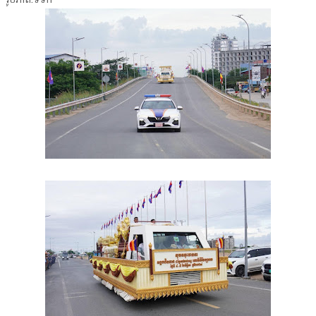
រូបភាព:ទទក