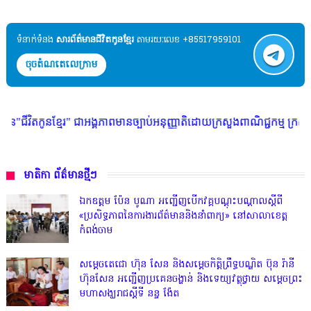
ទំនាក់ទំនង​​
សារព័ត៌មានជីវិតកូនខ្មែរ
តាមរយៈលេខ +85517959101
ចុចតំណតេលេក្រាម
 ជាអង្គភាពមានច្បាប់អនុញ្ញាតិដោយក្រសួងពាណិជ្ជកម្ម ក្រសួងការងារ ក្រសួងព័ត៌
មាតិកា ព័ត៌មានថ្មីៗ
ឯកឧត្តម ប៉ែន បូណា អញ្ជើញបើកវគ្គបណ្តុះបណ្តាលស្តីពី
«ប្រសិទ្ធភាពនៃការងារព័ត៌មាននិងនាំពាក្យ» នៅសាលាខេត្ត
កំពង់ចាម
សម្តេចតេជោ ហ៊ុន សែន និងសម្ដេចកិត្តិព្រឹទ្ធបណ្ឌិត ប៊ុន រ៉ានី
ហ៊ុនសែន អញ្ជើញប្រគេនចង្ហាន់ និងទេយ្យវត្ថុថ្វាយ សម្តេចព្រះ
មហាសង្ឃរាជស្តីទី នន្ទ ង៉ែត