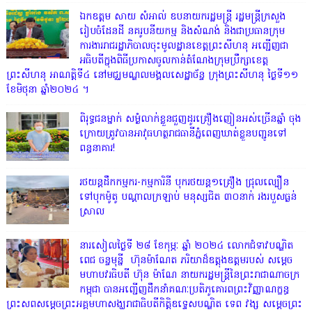
ឯកឧត្តម សាយ សំអាល់ ឧបនាយករដ្ឋមន្ត្រី រដ្ឋមន្ត្រីក្រសួង
រៀបចំដែនដី នគរូបនីយកម្ម និងសំណង់ និងជាប្រធានក្រុម
ការងាររាជរដ្ឋាភិបាលចុះមូលដ្ឋានខេត្តព្រះសីហនុ អញ្ជើញជា
អធិបតីក្នុងពិធីប្រកាសចូលកាន់តំណែងក្រុមប្រឹក្សាខេត្ត
ព្រះសីហនុ អាណត្តិទី៤ នៅមជ្ឈមណ្ឌលមង្គលសេដ្ឋាច័ន្ទ ក្រុងព្រះសីហនុ ថ្ងៃទី១១
ខែមិថុនា ឆ្នាំ២០២៤ ។
ពិរុទ្ធ​ជនម្នាក់ សម្ងំលាក់ខ្លួនជួញដូរគ្រឿងញៀនអស់ច្រើនឆ្នាំ ចុង
ក្រោយត្រូវបានអាវុធហត្ថរាជធានីភ្នំពេញឃាត់ខ្លួនបញ្ជូនទៅ
ពន្ធនាគារ!
រថយន្តដឹកកម្មករ-កម្មការិនី បុករថយន្ត១គ្រឿង ជ្រុលល្បឿន
ទៅបុកម៉ូតូ បណ្តាលក្រឡាប់ មនុស្សជិត ៣០នាក់ រងរបួសធ្ងន់
ស្រាល
នារសៀលថ្ងៃទី ២៨ ខែកុម្ភៈ ឆ្នាំ ២០២៤ លោកជំទាវបណ្ឌិត
ពេជ ចន្ទមុន្នី ហ៊ុនម៉ាណែត ភរិយាដ៏ឧត្តុងឧត្តមរបស់ សម្តេច
មហាបវរធិបតី ហ៊ុន ម៉ាណែ នាយករដ្ឋមន្រ្តីនៃព្រះរាជាណាចក្រ
កម្ពុជា បានអញ្ជើញដឹកនាំគណៈប្រតិភូគោរពព្រះវិញ្ញាណក្ខន្ធ
ព្រះសពសម្តេចព្រះអគ្គមហាសង្ឃរាជាធិបតីកិត្តិឧទ្ទេសបណ្ឌិត ទេព វង្ស សម្តេចព្រះ