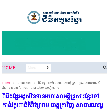
HOME
Home
>
Unlabelled
>
ពិធីដង្ហែអង្គកឋិនទានមហាសាមគ្គីគ្រួសារខ្មែរទៅកាន់វត្តពោធិគិរី
វង្សារាម ខេត្តត្រាវិញ សាធារណរដ្ឋសង្គមនិយមវៀតណាម
ពិធីដង្ហែអង្គកឋិនទានមហាសាមគ្គីគ្រួសារខ្មែរទៅ
កាន់វត្តពោធិគិរីវង្សារាម ខេត្តត្រាវិញ សាធារណរដ្ឋ