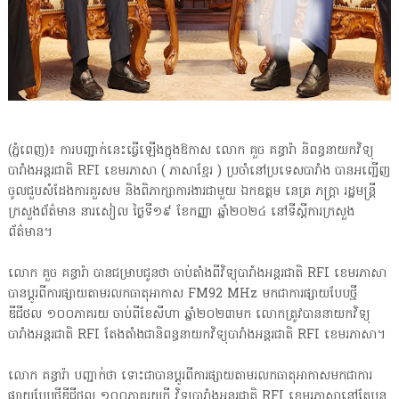
(ភ្នំពេញ)៖ ការបញ្ជាក់នេះធ្វើឡើងក្នុងឱកាស លោក គួច គន្ធារ៉ា និពន្ធនាយកវិទ្យុ
បារាំងអន្តរជាតិ RFI ខេមរភាសា ( ភាសាខ្មែរ ) ប្រចាំនៅប្រទេសបារាំង បានអញ្ជើញ
ចូលជួបសំដែងការគួរសម និងពិភាក្សាការងារជាមួយ ឯកឧត្តម នេត្រ ភក្ត្រា រដ្ឋមន្ត្រី
ក្រសួងព័ត៌មាន នារសៀល ថ្ងៃទី១៩ ខែកញ្ញា ឆ្នាំ២០២៤ នៅទីស្តីការក្រសួង
ព័ត៌មាន។
លោក គួច គន្ធារ៉ា បានជម្រាបជូនថា ចាប់តាំងពីវិទ្យុបារាំងអន្តរជាតិ RFI ខេមរភាសា
បានប្តូរពីការផ្សាយតាមរលកធាតុអាកាស FM92 MHz មកជាការផ្សាយបែបថ្មី
ឌីជីថល ១០០ភាគរយ ចាប់ពីខែសីហា ឆ្នាំ២០២៣មក លោកត្រូវបាននាយកវិទ្យុ
បារាំងអន្តរជាតិ RFI តែងតាំងជានិពន្ធនាយកវិទ្យុបារាំងអន្តរជាតិ RFI ខេមរភាសា។
លោក គន្ធារ៉ា បញ្ជាក់ថា ទោះជាបានប្តូរពីការផ្សាយតាមរលកធាតុអាកាសមកជាការ
ផ្សាយបែបថ្មីឌីជីថល ១០០ភាគរយក្តី វិទ្យុបារាំងអន្តរជាតិ RFI ខេមរភាសានៅតែបន្ត