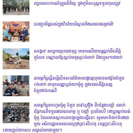
ល្បាតសហករណ៍ត្រួតពិនិត្យ ក្នុងភូមិសាស្រ្តទទួលខុសត្រូវ
បានជួបមិត្តចាស់ក្នុងវិស័យបរិស្ថាននិងធនធានធម្មជាតិ!
សង្វេគ! សប្បាយក្លាយជាទុក្ខ មានករណីរថយន្តធ្លាក់ពីលើភ្នំ
គូលែន បណ្ដាលឱ្យស្លាប់មនុស្ស០៦នាក់ និងរបួស១៧នាក់
សមត្ថកិច្ចធ្វើសន្និសីទសារព័ត៌មានបង្ហាញមុខជនសង្ស័យចំនួន
០៦នាក់ ជាមុខសញ្ញាប្លន់យកម៉ូតូ ក្នុងរាជធានីភ្នំពេញ
ចំនួន២៦ករណី
សមត្ថកិច្ចដកហូតម៉ូតូ ចំនួន ៣៩គ្រឿង ពីកន្លែងបញ្ជាំ ពពាក់
ព័ន្ធករណីទទួលផលចោរកម្ម ឬ បញ្ចាំ ប្រសិនបើ បងប្អូនធ្លាប់បាត់
ម៉ូតូ ដែលមានស្លាកលេខដូចក្នុងបញ្ជីនេះ សូមមកទំនាក់ទំនងជា
មួយ អធិការដ្ឋាននគរបាលក្រុងព្រះសីហនុ ខេត្តព្រះសីហនុ
ដោយភ្ជាប់ឯកសារ សម្គាល់មកជាមួយ។