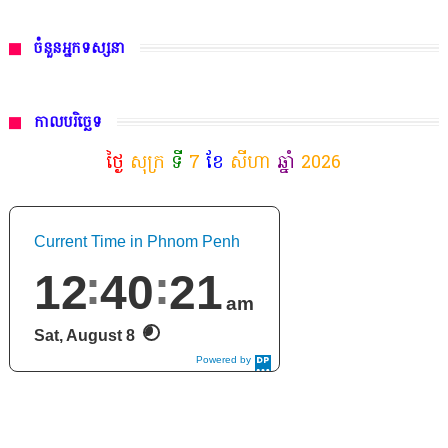
ចំនួនអ្នកទស្សនា
កាលបរិច្ឆេទ
ថ្ងៃ
សុក្រ
ទី
7
ខែ
សីហា
ឆ្នាំ
2026
Current Time in Phnom Penh
12
40
22
am
Sat, August 8
Powered by
DaysPedia.c
om