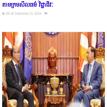
តាមក្រមសីលធម៌ វិជ្ជាជីវៈ
ckk
September 19, 2024