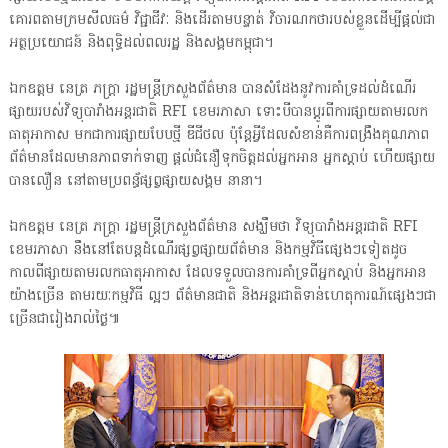
គោរពតាមក្រមសីលធម៌ វិជ្ជាជីវៈ និងដើរតាមបន្ទាត់ វិចារណកថារបស់ខ្លួនដើម្បីផ្តល់ជា
អត្ថប្រយោជន៍ និងពុទ្ធិដល់ពលរដ្ឋ និងសង្គមកម្ពុជា។
ឯកឧត្តម នេត្រ ភក្ត្រា រដ្ឋមន្ត្រីក្រសួងព័ត៌មាន បានសំដែងនូវការគាំទ្រដល់ដំណើរ
ផ្សាយរបស់វិទ្យុបារាំងអន្តរជាតិ RFI ខេមរភាសា ទោះបីបានប្តូរពីការផ្សាយតាមរលក
ធាតុអាកាស មកជាការផ្សាយបែបថ្មី ឌីជីថល ប៉ុន្តែអ្វីដែលសំខាន់គឺការពង្រឹងគុណភាព
ព័ត៌មានដែលមានភាពទាក់ទាញ ផ្តល់ជំនឿទុកចិត្តដល់អ្នកអាន អ្នកស្តាប់ ហើយផ្សាយ
បានលឿន នៅតាមប្រពន្ធ័ផ្សព្វផ្សាយសង្គម នានា។
ឯកឧត្តម នេត្រ ភក្ត្រា រដ្ឋមន្ត្រីក្រសួងព័ត៌មាន សង្ឃឹមថា វិទ្យុបារាំងអន្តរជាតិ RFI
ខេមរភាសា នឹងនៅតែបន្តដំណើរផ្សព្វផ្សាយព័ត៌មាន និងកម្មវិធីផ្សេងៗទៀតដូច
កាលពីផ្សាយតាមរលកធាតុអាកាស ដែលទទួលបានការគាំទ្រពីអ្នកស្តាប់ និងអ្នកអាន
យ៉ាងច្រើន តាមរយៈកម្មវិធី ល្អៗ ព័ត៌មានជាតិ និងអន្តរជាតិទាន់ហេតុការណ៍ផ្សេងៗជា
ច្រើនជារៀងរាល់ថ្ងៃ៕