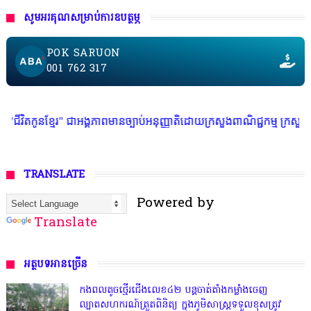
សូមអរគុណសម្រាប់ការឧបត្ថម្ភ
POK SARUON
001 762 317
ាអង្គភាពមានច្បាប់អនុញ្ញាតិដោយក្រសួងពាណិជ្ជកម្ម ក្រសួងការងារ ក្រសួងព័ត៌មា
TRANSLATE
Powered by
Translate
អត្ថបទអានច្រើន
កងពលតូចថ្មើរជើងលេខ៤២ បន្តចាត់តាំងកម្លាំងចេញ
ល្បាតសហករណ៍ត្រួតពិនិត្យ ក្នុងភូមិសាស្រ្តទទួលខុសត្រូវ