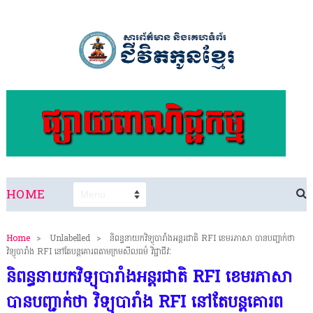
HOME
Home
>
Unlabelled
>
និពន្ធនាយកវិទ្យុបារាំងអន្តរជាតិ RFI ខេមរភាសា បានបញ្ជាក់ថា
វិទ្យុបារាំង RFI នៅតែបន្តគោរពតាមក្រមសីលធម៌ វិជ្ជាជីវៈ
និពន្ធនាយកវិទ្យុបារាំងអន្តរជាតិ RFI ខេមរភាសា
បានបញ្ជាក់ថា វិទ្យុបារាំង RFI នៅតែបន្តគោរព