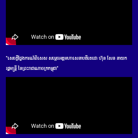
"សេចក្តីថ្លែងការណ៍ពិសេស សម្តេចអគ្គមហាសេនាបតីតេជោ ហ៊ុន សែន នាយក
រដ្ឋមន្រ្តី នៃព្រះរាជាណាចក្រកម្ពុជា"