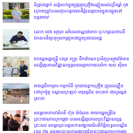
ពិរុទ្ធ​ជនម្នាក់ សម្ងំលាក់ខ្លួនជួញដូរគ្រឿងញៀនអស់ច្រើនឆ្នាំ ចុង
ក្រោយត្រូវបានអាវុធហត្ថរាជធានីភ្នំពេញឃាត់ខ្លួនបញ្ជូនទៅ
ពន្ធនាគារ!
លោក ថេង សុថុល អភិបាលខណ្ឌ៧មករា ចុះហត្ថលេខាលើ
ឯកសារនីត្យានុកូលកម្មជូនបងប្អូនប្រជាពលរដ្ឋ
ឯកឧត្តមរដ្ឋមន្ត្រី នេត្រ ភក្ត្រា ដឹកនាំគណៈប្រតិភូក្រសួងព័ត៌មាន
អញ្ជើញគោរពវិញ្ញាណក្ខន្ធសពអគ្គមហាឧបាសិកា យស់ ស៊ីមន
រថយន្តដឹកកម្មករ-កម្មការិនី បុករថយន្ត១គ្រឿង ជ្រុលល្បឿន
ទៅបុកម៉ូតូ បណ្តាលក្រឡាប់ មនុស្សជិត ៣០នាក់ រងរបួសធ្ងន់
ស្រាល
សម្តេចមហាបវរធិបតី ហ៊ុន ម៉ាណែត នាយករដ្ឋមន្ត្រីនៃ
ព្រះរាជាណាចក្រកម្ពុជា បានអញ្ជើញគោរពព្រះវិញ្ញាណក្ខន្ធ
ព្រះសព សម្តេចព្រះអគ្គមហាសង្ឃរាជាធិបតីកិត្តិឧទ្ទេសបណ្ឌិត
ទេព វង្ស សម្តេចព្រះមហាសង្ឃរាជនៃព្រះរាជាណាចក្រកម្ពុជា