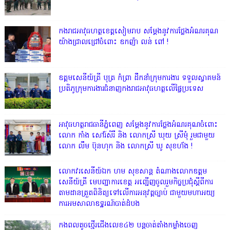
កងរាជអាវុធហត្ថខេត្តសៀមរាប សម្តែងនូវការថ្លែងអំណរគុណ
យ៉ាងជ្រាលជ្រៅចំពោះ ឧកញ៉ា លន់ ពៅ !
ឧត្តមសេនីយ៍ត្រី បុត្រ កំព្រា ដឹកនាំក្រុមការងារ ទទួលស្វាគមន៍
ប្រតិភូក្រុមការងារជំនាញកងរាជអាវុធហត្ថលើផ្ទៃប្រទេស
អាវុធហត្ថរាជធានីភ្នំពេញ សម្តែងនូវការថ្លែងអំណរគុណចំពោះ
លោក កាំង សៅរ៍សិរី និង លោកស្រី ឃុយ ស្រីមុំ រួមជាមួយ
លោក លឹម ប៊ុនហុក និង លោកស្រី ឃូ សុខហ័ង !
លោក​វរសេនីយ៍ឯក​ ហម​ សុខសាន្ត តំណាង​លោកឧត្តម
សេនីយ៍ត្រី មេបញ្ជាការ​ខេត្ត អញ្ជេីញចូលរួមកិច្ចប្រជុំស្ដីពីការ
តាមដានត្រួតពិនិត្យទៅលេីការអនុវត្តច្បាប់​ ជាមួយមហាអយ្យ
ការអមសាលាឧទ្ឋរណ៍បាត់ដំបង
កងពលតូចថ្មើរជើងលេខ៤២ បន្តចាត់តាំងកម្លាំងចេញ