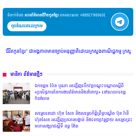
ទំនាក់ទំនង​​
សារព័ត៌មានជីវិតកូនខ្មែរ
តាមរយៈលេខ +85517959101
ចុចតំណតេលេក្រាម
ាអង្គភាពមានច្បាប់អនុញ្ញាតិដោយក្រសួងពាណិជ្ជកម្ម ក្រសួងការងារ ក្រសួងព័ត៌មា
មាតិកា ព័ត៌មានថ្មីៗ
ឯកឧត្តម ប៉ែន បូណា អញ្ជើញបើកវគ្គបណ្តុះបណ្តាលស្តីពី
«ប្រសិទ្ធភាពនៃការងារព័ត៌មាននិងនាំពាក្យ» នៅសាលាខេត្ត
កំពង់ចាម
សម្តេចតេជោ ហ៊ុន សែន និងសម្ដេចកិត្តិព្រឹទ្ធបណ្ឌិត ប៊ុន រ៉ានី
ហ៊ុនសែន អញ្ជើញប្រគេនចង្ហាន់ និងទេយ្យវត្ថុថ្វាយ សម្តេចព្រះ
មហាសង្ឃរាជស្តីទី នន្ទ ង៉ែត