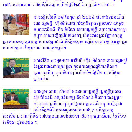
នៅវត្តឧណាលោម រាជធានីភ្នំពេញ នាព្រឹកថ្ងៃទី២៩ ខែកុម្ភៈ ឆ្នាំ២០២៤ ។
នារសៀលថ្ងៃទី ២៨ ខែកុម្ភៈ ឆ្នាំ ២០២៤ លោកជំទាវបណ្ឌិត
ពេជ ចន្ទមុន្នី ហ៊ុនម៉ាណែត ភរិយាដ៏ឧត្តុងឧត្តមរបស់ សម្តេច
មហាបវរធិបតី ហ៊ុន ម៉ាណែ នាយករដ្ឋមន្រ្តីនៃព្រះរាជាណាចក្រ
កម្ពុជា បានអញ្ជើញដឹកនាំគណៈប្រតិភូគោរពព្រះវិញ្ញាណក្ខន្ធ
ព្រះសពសម្តេចព្រះអគ្គមហាសង្ឃរាជាធិបតីកិត្តិឧទ្ទេសបណ្ឌិត ទេព វង្ស សម្តេចព្រះ
មហាសង្ឃរាជ នៃព្រះរាជាណាចក្រកម្ពុជា។
សារលិខិត សម្តេចមហាបវរធិបតី ហ៊ុន ម៉ាណែត នាយករដ្ឋមន្ត្រី
នៃព្រះរាជាណាចក្រកម្ពុជា ក្នុងឱកាសប្រារព្ធទិវាជាតិសហ
គ្រាសធុនមីក្រូ តូច និងមធ្យមលើកទី១ ថ្ងៃទី២៧ ខែមិថុនា
ឆ្នាំ២០២៤
ឯកឧត្តម សាយ សំអាល់ ឧបនាយករដ្ឋមន្ត្រី រដ្ឋមន្ត្រីក្រសួង
រៀបចំដែនដី នគរូបនីយកម្ម និងសំណង់ និងជាប្រធានក្រុម
ការងាររាជរដ្ឋាភិបាលចុះមូលដ្ឋានខេត្តព្រះសីហនុ អញ្ជើញជា
អធិបតីក្នុងពិធីប្រកាសចូលកាន់តំណែងក្រុមប្រឹក្សាខេត្ត
ព្រះសីហនុ អាណត្តិទី៤ នៅមជ្ឈមណ្ឌលមង្គលសេដ្ឋាច័ន្ទ ក្រុងព្រះសីហនុ ថ្ងៃទី១១
ខែមិថុនា ឆ្នាំ២០២៤ ។