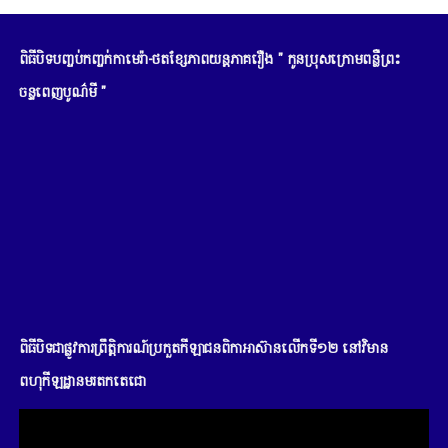
ពិធីបិទបញ្ចប់កញ្ចក់កាមេរ៉ា-ថតខ្សែភាពយន្តភាគរឿង " កូនប្រុសក្រោមពន្លឺព្រះ
ចន្ទពេញបូណ៌មី "
ពិធីបិទជាផ្លូវការព្រឹត្តិការណ៍ប្រកួតកីឡាជនពិកាអាស៊ានលើកទី១២ នៅវិមាន
ពហុកីឡដ្ឋានមរតកតេជោ