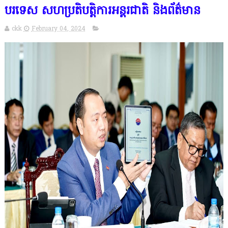
បរទេស សហប្រតិបត្តិការអន្តរជាតិ និងព័ត៌មាន
ckk
February 04, 2024