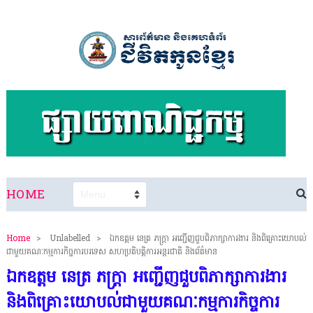
HOME
Home
>
Unlabelled
>
ឯកឧត្តម នេត្រ ភក្ត្រា អញ្ជើញជួបពិភាក្សាការងារ និងពិគ្រោះយោបល់
ជាមួយគណៈកម្មការកិច្ចការបរទេស សហប្រតិបត្តិការអន្តរជាតិ និងព័ត៌មាន
ឯកឧត្តម នេត្រ ភក្ត្រា អញ្ជើញជួបពិភាក្សាការងារ
និងពិគ្រោះយោបល់ជាមួយគណៈកម្មការកិច្ចការ