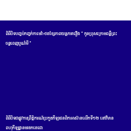
ពិធីបិទបញ្ចប់កញ្ចក់កាមេរ៉ា-ថតខ្សែភាពយន្តភាគរឿង " កូនប្រុសក្រោមពន្លឺព្រះ
ចន្ទពេញបូណ៌មី "
ពិធីបិទជាផ្លូវការព្រឹត្តិការណ៍ប្រកួតកីឡាជនពិកាអាស៊ានលើកទី១២ នៅវិមាន
ពហុកីឡដ្ឋានមរតកតេជោ