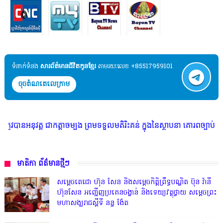
ទំនាក់ទំនង​​
សារព័ត៌មានជីវិតកូនខ្មែរ
តាមរយៈលេខ +85517959101
ចុចតំណតេលេក្រាម
ាកត្តាចម្បង ព្រមទទួលមតិរិះគន់ ក្នុងនៃស្ថាបនា គោរពច្បាប់ និង សេរីភាពសារព័
មាតិកា ព័ត៌មានថ្មីៗ
សម្តេចតេជោ ហ៊ុន សែន និងសម្ដេចកិត្តិព្រឹទ្ធបណ្ឌិត ប៊ុន រ៉ានី
ហ៊ុនសែន អញ្ជើញប្រគេនចង្ហាន់ និងទេយ្យវត្ថុថ្វាយ សម្តេចព្រះ
មហាសង្ឃរាជស្តីទី នន្ទ ង៉ែត