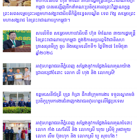
មហាបវរធិបតី ហ៊ុន ម៉ាណែ នាយករដ្ឋមន្រ្តីនៃព្រះរាជាណាចក្រ
កម្ពុជា បានអញ្ជើញដឹកនាំគណៈប្រតិភូគោរពព្រះវិញ្ញាណក្ខន្ធ
ព្រះសពសម្តេចព្រះអគ្គមហាសង្ឃរាជាធិបតីកិត្តិឧទ្ទេសបណ្ឌិត ទេព វង្ស សម្តេចព្រះ
មហាសង្ឃរាជ នៃព្រះរាជាណាចក្រកម្ពុជា។
សារលិខិត សម្តេចមហាបវរធិបតី ហ៊ុន ម៉ាណែត នាយករដ្ឋមន្ត្រី
នៃព្រះរាជាណាចក្រកម្ពុជា ក្នុងឱកាសប្រារព្ធទិវាជាតិសហ
គ្រាសធុនមីក្រូ តូច និងមធ្យមលើកទី១ ថ្ងៃទី២៧ ខែមិថុនា
ឆ្នាំ២០២៤
អាវុធហត្ថរាជធានីភ្នំពេញ សម្តែងនូវការថ្លែងអំណរគុណយ៉ាង
ជ្រាលជ្រៅចំពោះ លោក លី ហុង និង លោកស្រី!
ឧត្តមសេនីយ៍ត្រី បុត្រ កំព្រា ដឹកនាំក្រុមការងារ ទទួលស្វាគមន៍
ប្រតិភូក្រុមការងារជំនាញកងរាជអាវុធហត្ថលើផ្ទៃប្រទេស
អាវុធហត្ថរាជធានីភ្នំពេញ សម្តែងនូវការថ្លែងអំណរគុណចំពោះ
លោក កាំង សៅរ៍សិរី និង លោកស្រី ឃុយ ស្រីមុំ រួមជាមួយ
លោក លឹម ប៊ុនហុក និង លោកស្រី ឃូ សុខហ័ង !