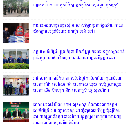
ល្បាតសហករណ៍ត្រួតពិនិត្យ ក្នុងភូមិសាស្រ្តទទួលខុសត្រូវ
កងរាជអាវុធហត្ថខេត្តសៀមរាប សម្តែងនូវការថ្លែងអំណរគុណ
យ៉ាងជ្រាលជ្រៅចំពោះ ឧកញ៉ា លន់ ពៅ !
ឧត្តមសេនីយ៍ត្រី បុត្រ កំព្រា ដឹកនាំក្រុមការងារ ទទួលស្វាគមន៍
ប្រតិភូក្រុមការងារជំនាញកងរាជអាវុធហត្ថលើផ្ទៃប្រទេស
អាវុធហត្ថរាជធានីភ្នំពេញ សម្តែងនូវការថ្លែងអំណរគុណចំពោះ
លោក កាំង សៅរ៍សិរី និង លោកស្រី ឃុយ ស្រីមុំ រួមជាមួយ
លោក លឹម ប៊ុនហុក និង លោកស្រី ឃូ សុខហ័ង !
លោក​វរសេនីយ៍ឯក​ ហម​ សុខសាន្ត តំណាង​លោកឧត្តម
សេនីយ៍ត្រី មេបញ្ជាការ​ខេត្ត អញ្ជេីញចូលរួមកិច្ចប្រជុំស្ដីពីការ
តាមដានត្រួតពិនិត្យទៅលេីការអនុវត្តច្បាប់​ ជាមួយមហាអយ្យ
ការអមសាលាឧទ្ឋរណ៍បាត់ដំបង