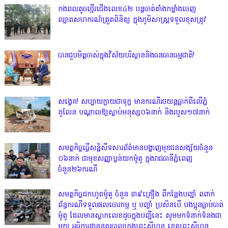
កងពលតូចថ្មើរជើងលេខ៤២ បន្តចាត់តាំងកម្លាំងចេញ
ល្បាតសហករណ៍ត្រួតពិនិត្យ ក្នុងភូមិសាស្រ្តទទួលខុសត្រូវ
បានជួបមិត្តចាស់ក្នុងវិស័យបរិស្ថាននិងធនធានធម្មជាតិ!
សង្វេគ! សប្បាយក្លាយជាទុក្ខ មានករណីរថយន្តធ្លាក់ពីលើភ្នំ
គូលែន បណ្ដាលឱ្យស្លាប់មនុស្ស០៦នាក់ និងរបួស១៧នាក់
សមត្ថកិច្ចធ្វើសន្និសីទសារព័ត៌មានបង្ហាញមុខជនសង្ស័យចំនួន
០៦នាក់ ជាមុខសញ្ញាប្លន់យកម៉ូតូ ក្នុងរាជធានីភ្នំពេញ
ចំនួន២៦ករណី
សមត្ថកិច្ចដកហូតម៉ូតូ ចំនួន ៣៩គ្រឿង ពីកន្លែងបញ្ជាំ ពពាក់
ព័ន្ធករណីទទួលផលចោរកម្ម ឬ បញ្ចាំ ប្រសិនបើ បងប្អូនធ្លាប់បាត់
ម៉ូតូ ដែលមានស្លាកលេខដូចក្នុងបញ្ជីនេះ សូមមកទំនាក់ទំនងជា
មួយ អធិការដ្ឋាននគរបាលក្រុងព្រះសីហនុ ខេត្តព្រះសីហនុ