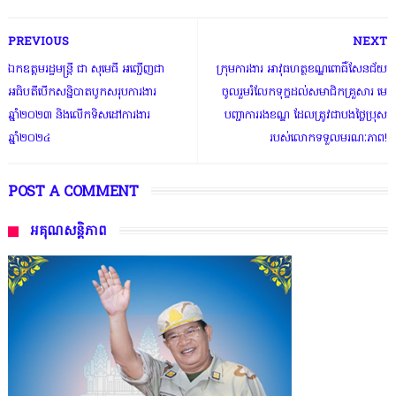
PREVIOUS
NEXT
ឯកឧត្តមរដ្ឋមន្រ្តី ជា សុមេធី អញ្ជើញជា
ក្រុមការងារ អាវុធហត្ថខណ្ឌពោធិ៍សែនជ័យ
អធិបតីបើកសន្និបាតបូកសរុបការងារ
ចូលរួមរំលែកទុក្ខដល់សមាជិកគ្រួសារ មេ
ឆ្នាំ២០២៣ និងលើកទិសដៅការងារ
បញ្ជាការរងខណ្ឌ ដែលត្រូវជាបងថ្លៃប្រុស
ឆ្នាំ២០២៤
របស់លោកទទួលមរណៈភាព!
POST A COMMENT
អគុណសន្តិភាព