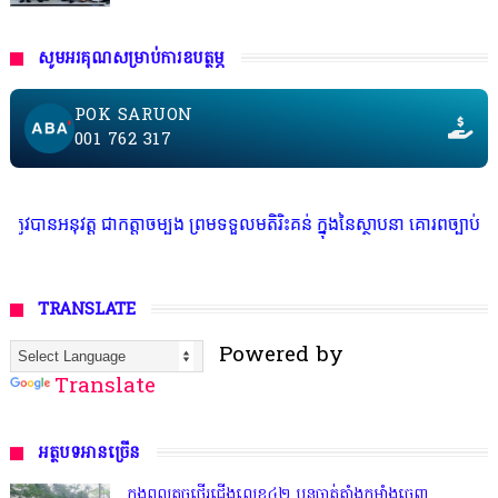
សូមអរគុណសម្រាប់ការឧបត្ថម្ភ
POK SARUON
001 762 317
ាកត្តាចម្បង ព្រមទទួលមតិរិះគន់ ក្នុងនៃស្ថាបនា គោរពច្បាប់ និង សេរីភាពសារព័
TRANSLATE
Powered by
Translate
អត្ថបទអានច្រើន
កងពលតូចថ្មើរជើងលេខ៤២ បន្តចាត់តាំងកម្លាំងចេញ