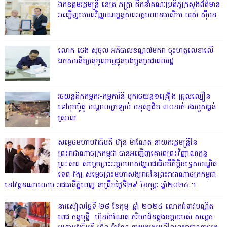
ឯកឧត្តមរដ្ឋមន្ត្រី នេត្រ ភក្ត្រា ដឹកនាំគណៈប្រតិភូក្រសួងព័ត៌មាន
អញ្ជើញគោរពវិញ្ញាណក្ខន្ធសពអគ្គមហាឧបាសិកា យស់ ស៊ីមន
លោក ថេង សុថុល អភិបាលខណ្ឌ៧មករា ចុះហត្ថលេខាលើ
ឯកសារនីត្យានុកូលកម្មជូនបងប្អូនប្រជាពលរដ្ឋ
រថយន្តដឹកកម្មករ-កម្មការិនី បុករថយន្ត១គ្រឿង ជ្រុលល្បឿន
ទៅបុកម៉ូតូ បណ្តាលក្រឡាប់ មនុស្សជិត ៣០នាក់ រងរបួសធ្ងន់
ស្រាល
សម្តេចមហាបវរធិបតី ហ៊ុន ម៉ាណែត នាយករដ្ឋមន្ត្រីនៃ
ព្រះរាជាណាចក្រកម្ពុជា បានអញ្ជើញគោរពព្រះវិញ្ញាណក្ខន្ធ
ព្រះសព សម្តេចព្រះអគ្គមហាសង្ឃរាជាធិបតីកិត្តិឧទ្ទេសបណ្ឌិត
ទេព វង្ស សម្តេចព្រះមហាសង្ឃរាជនៃព្រះរាជាណាចក្រកម្ពុជា
នៅវត្តឧណាលោម រាជធានីភ្នំពេញ នាព្រឹកថ្ងៃទី២៩ ខែកុម្ភៈ ឆ្នាំ២០២៤ ។
នារសៀលថ្ងៃទី ២៨ ខែកុម្ភៈ ឆ្នាំ ២០២៤ លោកជំទាវបណ្ឌិត
ពេជ ចន្ទមុន្នី ហ៊ុនម៉ាណែត ភរិយាដ៏ឧត្តុងឧត្តមរបស់ សម្តេច