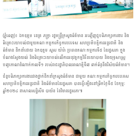
(ភ្នំពេញ)៖ ឯកឧត្តម នេត្រ ភក្ត្រា រដ្ឋមន្ត្រីក្រសួងព័ត៌មាន អញ្ជើញជួបពិភាក្សាការងារ និង
ពិគ្រោះយោបល់ជាមួយគណៈកម្មការកិច្ចការបរទេស សហប្រតិបត្តិការអន្តរជាតិ និង
ព័ត៌មាន ដឹកនាំដោយ ឯកឧត្តម សួស យ៉ារ៉ា ប្រធានគណៈកម្មការទី៥ នៃរដ្ឋសភា ក្នុង
បំណងស្វែងយល់ និងពិគ្រោះយោបល់លើការអនុវត្តកម្មវិធីនយោបាយ និងយុទ្ធសាស្ត្រ
បញ្ចកោណដំណាក់កាលទី១ របស់រាជរដ្ឋាភិបាលអាណត្តិទី៧ ពាក់ព័ន្ធនឹងវិស័យព័ត៌មាន។
ជំនួបពិភាក្សាការងាររវាងថ្នាក់ដឹកនាំក្រសួងព័ត៌មាន ជាមួយ គណៈកម្មការកិច្ចការបរទេស
សហប្រតិបត្តិការអន្តរជាតិ និងព័ត៌មាននៃរដ្ឋសភា បានធ្វើឡើងនៅព្រឹកថ្ងៃទី៥ ខែកុម្ភៈ
ឆ្នាំ២០២៤ នាសាលសន្និសីទ បាយ័ន នៃវិមានរដ្ឋសភា៕