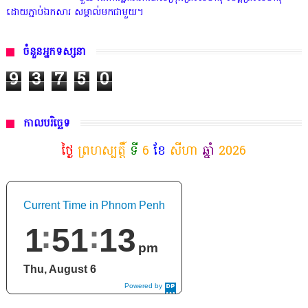
ដោយភ្ជាប់ឯកសារ សម្គាល់មកជាមួយ។
ចំនួនអ្នកទស្សនា
9
3
7
5
0
កាលបរិច្ឆេទ
ថ្ងៃ
ព្រហស្បត្តិ៍
ទី
6
ខែ
សីហា
ឆ្នាំ
2026
Current Time in Phnom Penh
1
51
15
pm
Thu, August 6
Powered by
DaysPedia.c
om