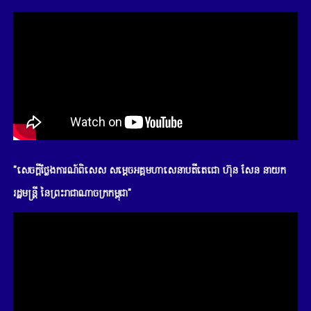
"សេចក្តីថ្លែងការណ៍ពិសេស សម្តេចអគ្គមហាសេនាបតីតេជោ ហ៊ុន សែន នាយក
រដ្ឋមន្រ្តី នៃព្រះរាជាណាចក្រកម្ពុជា"