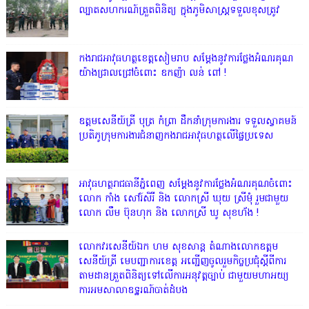
ល្បាតសហករណ៍ត្រួតពិនិត្យ ក្នុងភូមិសាស្រ្តទទួលខុសត្រូវ
កងរាជអាវុធហត្ថខេត្តសៀមរាប សម្តែងនូវការថ្លែងអំណរគុណ
យ៉ាងជ្រាលជ្រៅចំពោះ ឧកញ៉ា លន់ ពៅ !
ឧត្តមសេនីយ៍ត្រី បុត្រ កំព្រា ដឹកនាំក្រុមការងារ ទទួលស្វាគមន៍
ប្រតិភូក្រុមការងារជំនាញកងរាជអាវុធហត្ថលើផ្ទៃប្រទេស
អាវុធហត្ថរាជធានីភ្នំពេញ សម្តែងនូវការថ្លែងអំណរគុណចំពោះ
លោក កាំង សៅរ៍សិរី និង លោកស្រី ឃុយ ស្រីមុំ រួមជាមួយ
លោក លឹម ប៊ុនហុក និង លោកស្រី ឃូ សុខហ័ង !
លោក​វរសេនីយ៍ឯក​ ហម​ សុខសាន្ត តំណាង​លោកឧត្តម
សេនីយ៍ត្រី មេបញ្ជាការ​ខេត្ត អញ្ជេីញចូលរួមកិច្ចប្រជុំស្ដីពីការ
តាមដានត្រួតពិនិត្យទៅលេីការអនុវត្តច្បាប់​ ជាមួយមហាអយ្យ
ការអមសាលាឧទ្ឋរណ៍បាត់ដំបង