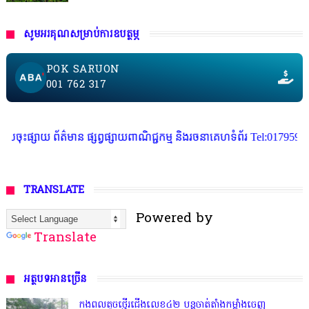
សូមអរគុណសម្រាប់ការឧបត្ថម្ភ
POK SARUON
001 762 317
្សាយពាណិជ្ជកម្ម និងរចនាគេហទំព័រ Tel:017959101
TRANSLATE
Powered by
Translate
អត្ថបទអានច្រើន
កងពលតូចថ្មើរជើងលេខ៤២ បន្តចាត់តាំងកម្លាំងចេញ