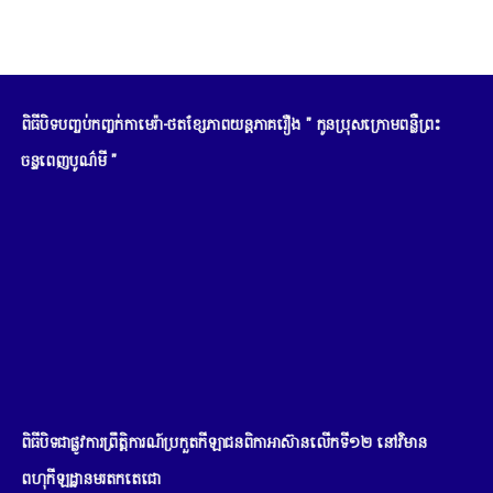
ពិធីបិទបញ្ចប់កញ្ចក់កាមេរ៉ា-ថតខ្សែភាពយន្តភាគរឿង " កូនប្រុសក្រោមពន្លឺព្រះ
ចន្ទពេញបូណ៌មី "
ពិធីបិទជាផ្លូវការព្រឹត្តិការណ៍ប្រកួតកីឡាជនពិកាអាស៊ានលើកទី១២ នៅវិមាន
ពហុកីឡដ្ឋានមរតកតេជោ