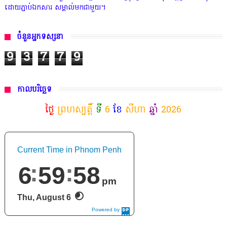
ដោយភ្ជាប់ឯកសារ សម្គាល់មកជាមួយ។
ចំនួនអ្នកទស្សនា
9
3
7
7
9
កាលបរិច្ឆេទ
ថ្ងៃ
ព្រហស្បត្តិ៍
ទី
6
ខែ
សីហា
ឆ្នាំ
2026
Current Time in Phnom Penh
7
00
01
pm
Thu, August 6
Powered by
DaysPedia.c
om