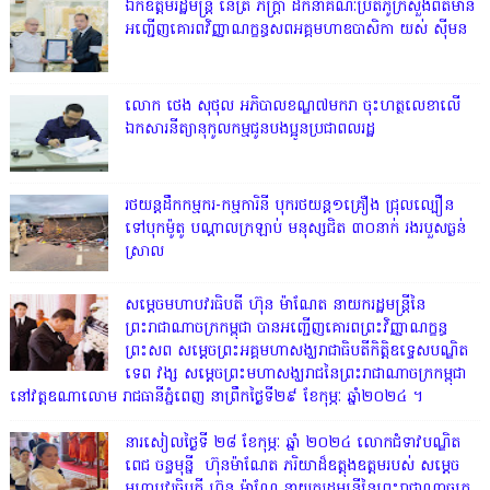
ឯកឧត្តមរដ្ឋមន្ត្រី នេត្រ ភក្ត្រា ដឹកនាំគណៈប្រតិភូក្រសួងព័ត៌មាន
អញ្ជើញគោរពវិញ្ញាណក្ខន្ធសពអគ្គមហាឧបាសិកា យស់ ស៊ីមន
លោក ថេង សុថុល អភិបាលខណ្ឌ៧មករា ចុះហត្ថលេខាលើ
ឯកសារនីត្យានុកូលកម្មជូនបងប្អូនប្រជាពលរដ្ឋ
រថយន្តដឹកកម្មករ-កម្មការិនី បុករថយន្ត១គ្រឿង ជ្រុលល្បឿន
ទៅបុកម៉ូតូ បណ្តាលក្រឡាប់ មនុស្សជិត ៣០នាក់ រងរបួសធ្ងន់
ស្រាល
សម្តេចមហាបវរធិបតី ហ៊ុន ម៉ាណែត នាយករដ្ឋមន្ត្រីនៃ
ព្រះរាជាណាចក្រកម្ពុជា បានអញ្ជើញគោរពព្រះវិញ្ញាណក្ខន្ធ
ព្រះសព សម្តេចព្រះអគ្គមហាសង្ឃរាជាធិបតីកិត្តិឧទ្ទេសបណ្ឌិត
ទេព វង្ស សម្តេចព្រះមហាសង្ឃរាជនៃព្រះរាជាណាចក្រកម្ពុជា
នៅវត្តឧណាលោម រាជធានីភ្នំពេញ នាព្រឹកថ្ងៃទី២៩ ខែកុម្ភៈ ឆ្នាំ២០២៤ ។
នារសៀលថ្ងៃទី ២៨ ខែកុម្ភៈ ឆ្នាំ ២០២៤ លោកជំទាវបណ្ឌិត
ពេជ ចន្ទមុន្នី ហ៊ុនម៉ាណែត ភរិយាដ៏ឧត្តុងឧត្តមរបស់ សម្តេច
មហាបវរធិបតី ហ៊ុន ម៉ាណែ នាយករដ្ឋមន្រ្តីនៃព្រះរាជាណាចក្រ