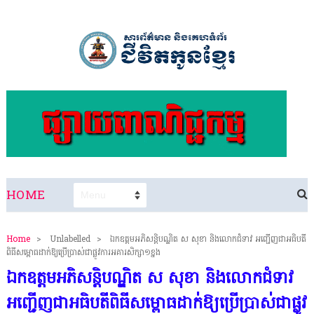
HOME
Home
>
Unlabelled
>
ឯកឧត្តមអភិសន្តិបណ្ឌិត ស សុខា និងលោកជំទាវ អញ្ជើញជាអធិបតី
ពិធីសម្ពោធដាក់ឱ្យប្រើប្រាស់ជាផ្លូវការអគារសិក្សា១ខ្នង
ឯកឧត្តមអភិសន្តិបណ្ឌិត ស សុខា និងលោកជំទាវ
អញ្ជើញជាអធិបតីពិធីសម្ពោធដាក់ឱ្យប្រើប្រាស់ជាផ្លូវ