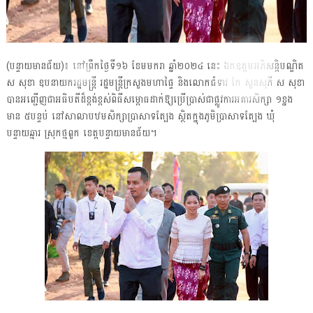
(បន្ទាយមានជ័យ)៖ នៅព្រឹកថ្ងៃទី១៦ ខែមមករា ឆ្នាំ២០២៤ នេះ ឯកឧត្តមអភិសន្តិបណ្ឌិត
ស សុខា ឧបនាយករដ្ឋមន្ត្រី រដ្ឋមន្ត្រីក្រសួងមហាផ្ទៃ និងលោកជំទាវ កែ សួនសុភី ស សុខា
បានអញ្ជើញជាអធិបតីដ៏ខ្ពង់ខ្ពស់ពិធីសម្ពោធដាក់ឱ្យប្រើប្រាស់ជាផ្លូវការអគារសិក្សា ១ខ្នង
មាន ៥បន្ទប់ នៅសាលាបឋមសិក្សាប្រាសាទត្បែង ស្ថិតក្នុងភូមិប្រាសាទត្បែង ឃុំ
បន្ទាយឆ្មារ ស្រុកថ្មពួក ខេត្តបន្ទាយមានជ័យ។