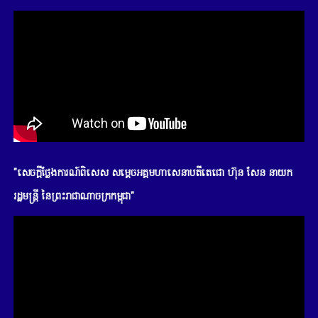
"សេចក្តីថ្លែងការណ៍ពិសេស សម្តេចអគ្គមហាសេនាបតីតេជោ ហ៊ុន សែន នាយក
រដ្ឋមន្រ្តី នៃព្រះរាជាណាចក្រកម្ពុជា"