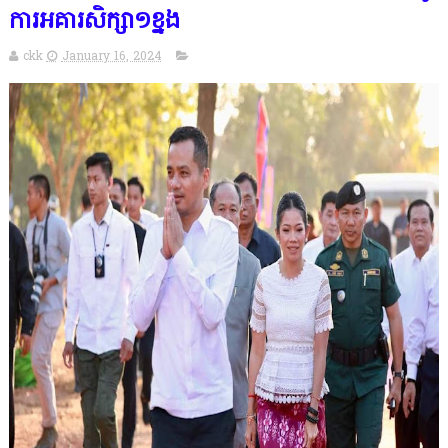
ការអគារសិក្សា១ខ្នង
ckk
January 16, 2024