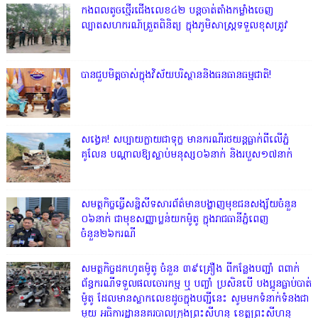
កងពលតូចថ្មើរជើងលេខ៤២ បន្តចាត់តាំងកម្លាំងចេញ
ល្បាតសហករណ៍ត្រួតពិនិត្យ ក្នុងភូមិសាស្រ្តទទួលខុសត្រូវ
បានជួបមិត្តចាស់ក្នុងវិស័យបរិស្ថាននិងធនធានធម្មជាតិ!
សង្វេគ! សប្បាយក្លាយជាទុក្ខ មានករណីរថយន្តធ្លាក់ពីលើភ្នំ
គូលែន បណ្ដាលឱ្យស្លាប់មនុស្ស០៦នាក់ និងរបួស១៧នាក់
សមត្ថកិច្ចធ្វើសន្និសីទសារព័ត៌មានបង្ហាញមុខជនសង្ស័យចំនួន
០៦នាក់ ជាមុខសញ្ញាប្លន់យកម៉ូតូ ក្នុងរាជធានីភ្នំពេញ
ចំនួន២៦ករណី
សមត្ថកិច្ចដកហូតម៉ូតូ ចំនួន ៣៩គ្រឿង ពីកន្លែងបញ្ជាំ ពពាក់
ព័ន្ធករណីទទួលផលចោរកម្ម ឬ បញ្ចាំ ប្រសិនបើ បងប្អូនធ្លាប់បាត់
ម៉ូតូ ដែលមានស្លាកលេខដូចក្នុងបញ្ជីនេះ សូមមកទំនាក់ទំនងជា
មួយ អធិការដ្ឋាននគរបាលក្រុងព្រះសីហនុ ខេត្តព្រះសីហនុ