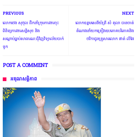
PREVIOUS
NEXT
លោកថេង សុថុល ដឹកនាំក្រុមការងារចុះ
លោកឧត្តមសេនីយ៍ត្រី សំ តុលា បានចាត់
ពិនិត្យការងារសន្ដិសុខ និង
តំណាងនាំយកគ្រឿងឧបភោគបរិភោគនិង
សណ្តាប់ធ្នាប់សាធារណ:ជុំវិញវិទ្យាល័យបាក់
ថវិកាជូនគ្រួសារលោក ផាត់ លីផៃ
ទូក
POST A COMMENT
អគុណសន្តិភាព