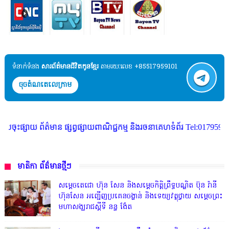
ទំនាក់ទំនង​​
សារព័ត៌មានជីវិតកូនខ្មែរ
តាមរយៈលេខ +85517959101
ចុចតំណតេលេក្រាម
្សាយពាណិជ្ជកម្ម និងរចនាគេហទំព័រ Tel:017959101
មាតិកា ព័ត៌មានថ្មីៗ
សម្តេចតេជោ ហ៊ុន សែន និងសម្ដេចកិត្តិព្រឹទ្ធបណ្ឌិត ប៊ុន រ៉ានី
ហ៊ុនសែន អញ្ជើញប្រគេនចង្ហាន់ និងទេយ្យវត្ថុថ្វាយ សម្តេចព្រះ
មហាសង្ឃរាជស្តីទី នន្ទ ង៉ែត