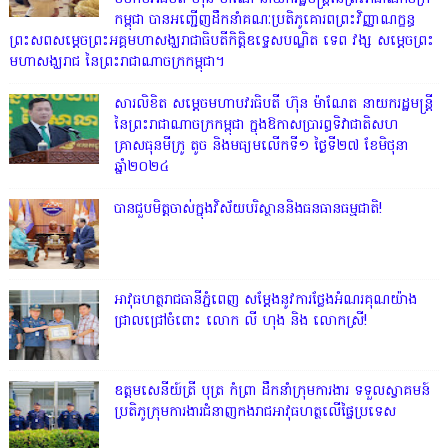
កម្ពុជា បានអញ្ជើញដឹកនាំគណៈប្រតិភូគោរពព្រះវិញ្ញាណក្ខន្ធ
ព្រះសពសម្តេចព្រះអគ្គមហាសង្ឃរាជាធិបតីកិត្តិឧទ្ទេសបណ្ឌិត ទេព វង្ស សម្តេចព្រះ
មហាសង្ឃរាជ នៃព្រះរាជាណាចក្រកម្ពុជា។
សារលិខិត សម្តេចមហាបវរធិបតី ហ៊ុន ម៉ាណែត នាយករដ្ឋមន្ត្រី
នៃព្រះរាជាណាចក្រកម្ពុជា ក្នុងឱកាសប្រារព្ធទិវាជាតិសហ
គ្រាសធុនមីក្រូ តូច និងមធ្យមលើកទី១ ថ្ងៃទី២៧ ខែមិថុនា
ឆ្នាំ២០២៤
បានជួបមិត្តចាស់ក្នុងវិស័យបរិស្ថាននិងធនធានធម្មជាតិ!
អាវុធហត្ថរាជធានីភ្នំពេញ សម្តែងនូវការថ្លែងអំណរគុណយ៉ាង
ជ្រាលជ្រៅចំពោះ លោក លី ហុង និង លោកស្រី!
ឧត្តមសេនីយ៍ត្រី បុត្រ កំព្រា ដឹកនាំក្រុមការងារ ទទួលស្វាគមន៍
ប្រតិភូក្រុមការងារជំនាញកងរាជអាវុធហត្ថលើផ្ទៃប្រទេស