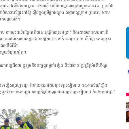
វដេញកាប់ទៅលើជនរងគ្រោះ ០២នាក់ តែមិនបណ្តាលឲ្យរងរបួសនោះទេ ព្រមទាំង
ុចលើផ្លូវកៅស៊ូ ស្ថិតក្នុងភូមិធ្លកអណ្ដូង សង្កាត់ស្លក្រាម ក្រុងសៀមរាប
ូគេចខ្លួនបាត់។
ៀមរាប បានចុះដល់កន្លែងកើតហេតុធ្វើការស្រាវជ្រាវ និងដោយបានសហការពី
ប រហូតឈានដល់ការឃាត់ខ្លួនជនសង្ស័យ ០១នាក់ ឈ្មោះ អាត លីមិញ ភេទប្រុស
តាមនីតិវិធី។
្ភារមួយចំនួនទៀត។
្យដឹងថា ខ្លួនរួមនិងបក្សពួកម្នាក់ទៀត ពិតជាបាន ប្រព្រឹត្តអំពើហិង្សា
សិលធម៌ វិជ្ជាជីវៈ ត្រូវបានអនុវត្ត ជាកត្តាចម្បង ព្រមទទួលមតិរិះគន់ ក្នុងនៃ
ំងបទល្មើសព្រហ្មទណ្ឌ នៃកងរាជអាវុធហត្ថខេត្តសៀមរាប កសាងសុំណុំរឿង
្ខពួកដែលរត់គេចខ្លួន សមត្ថកិច្ចជំនាញអាវុធហត្ថខេត្តសៀមរាប កំពុងស្រាវជ្រាវ