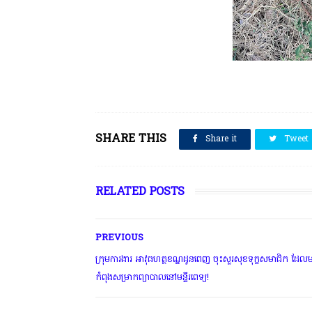
SHARE THIS
Share it
Tweet
RELATED POSTS
PREVIOUS
ក្រុមការងារ អាវុធហត្ថខណ្ឌដូនពេញ ចុះសួរសុខទុក្ខសមាជិក ដែលម
កំពុងសម្រាកព្យាបាលនៅមន្ទីរពេទ្យ!
មានច្បាប់អនុញ្ញាតិដោយក្រសួងពាណិជ្ជកម្ម ក្រសួងការងារ ក្រសួងព័ត៌មាន * ក្រម