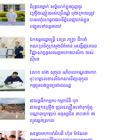
ពិរុទ្ធ​ជនម្នាក់ សម្ងំលាក់ខ្លួនជួញដូរ
គ្រឿងញៀនអស់ច្រើនឆ្នាំ ចុងក្រោយត្រូវ
បានអាវុធហត្ថរាជធានីភ្នំពេញឃាត់ខ្លួន
បញ្ជូនទៅពន្ធនាគារ!
ឯកឧត្តមរដ្ឋមន្ត្រី នេត្រ ភក្ត្រា ដឹកនាំ
គណៈប្រតិភូក្រសួងព័ត៌មាន អញ្ជើញគោរព
វិញ្ញាណក្ខន្ធសពអគ្គមហាឧបាសិកា យស់
ស៊ីមន
លោក ថេង សុថុល អភិបាលខណ្ឌ៧មករា
ចុះហត្ថលេខាលើឯកសារនីត្យានុកូល
កម្មជូនបងប្អូនប្រជាពលរដ្ឋ
រថយន្តដឹកកម្មករ-កម្មការិនី បុក
រថយន្ត១គ្រឿង ជ្រុលល្បឿនទៅបុកម៉ូតូ
បណ្តាលក្រឡាប់ មនុស្សជិត ៣០នាក់ រង
របួសធ្ងន់ស្រាល
សម្តេចមហាបវរធិបតី ហ៊ុន ម៉ាណែត