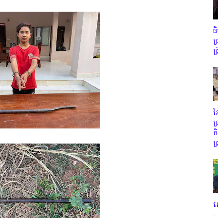
ធ
ព
ព
ន
ព
ក
ព
ល