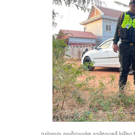
(សៀមរាប)៖ កាលពីវេលាម៉ោង ១១និង១០នាទី ថ្ងៃទី២០ ខ