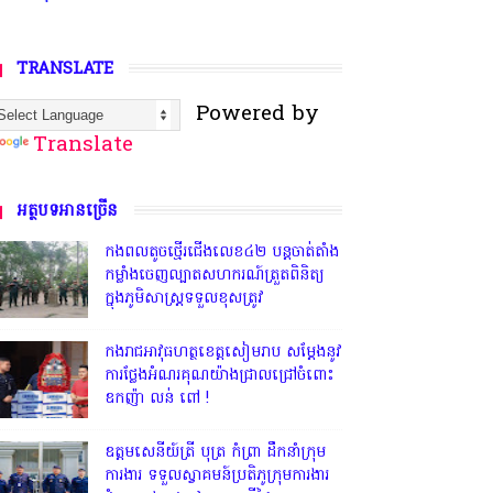
TRANSLATE
Powered by
Translate
អត្ថបទអានច្រើន
កងពលតូចថ្មើរជើងលេខ៤២ បន្តចាត់តាំង
កម្លាំងចេញល្បាតសហករណ៍ត្រួតពិនិត្យ
ក្នុងភូមិសាស្រ្តទទួលខុសត្រូវ
កងរាជអាវុធហត្ថខេត្តសៀមរាប សម្តែងនូវ
ការថ្លែងអំណរគុណយ៉ាងជ្រាលជ្រៅចំពោះ
ឧកញ៉ា លន់ ពៅ !
ឧត្តមសេនីយ៍ត្រី បុត្រ កំព្រា ដឹកនាំក្រុម
ការងារ ទទួលស្វាគមន៍ប្រតិភូក្រុមការងារ