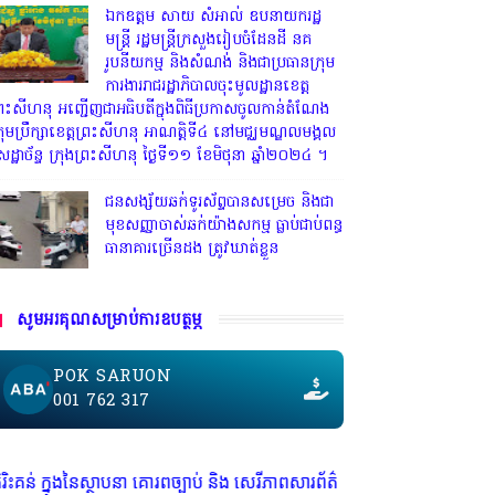
ឯកឧត្តម សាយ សំអាល់ ឧបនាយករដ្ឋ
មន្ត្រី រដ្ឋមន្ត្រីក្រសួងរៀបចំដែនដី នគ
រូបនីយកម្ម និងសំណង់ និងជាប្រធានក្រុម
ការងាររាជរដ្ឋាភិបាលចុះមូលដ្ឋានខេត្ត
្រះសីហនុ អញ្ជើញជាអធិបតីក្នុងពិធីប្រកាសចូលកាន់តំណែង
្រុមប្រឹក្សាខេត្តព្រះសីហនុ អាណត្តិទី៤ នៅមជ្ឈមណ្ឌលមង្គល
េដ្ឋាច័ន្ទ ក្រុងព្រះសីហនុ ថ្ងៃទី១១ ខែមិថុនា ឆ្នាំ២០២៤ ។
ជនសង្ស័យឆក់ទូរស័ព្ទបានសម្រេច និងជា
មុខសញ្ញាចាស់ឆក់យ៉ាងសកម្ម​ ធ្លាប់ជាប់ពន្ធ
ធានាគារច្រេីនដង ត្រូវឃាត់ខ្លួន
សូមអរគុណសម្រាប់ការឧបត្ថម្ភ
POK SARUON
001 762 317
ស្ថាបនា គោរពច្បាប់ និង សេរីភាពសារព័ត៌មាន * មានទទួលចុះផ្សាយ ព័ត៌មាន ផ្សព្