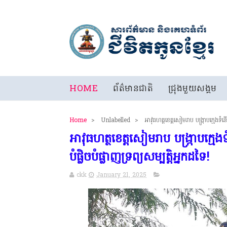
HOME
ព័ត៌មានជាតិ
ជ្រុងមួយសង្គម
Home
>
Unlabelled
>
អាវុធហត្ថខេត្តសៀមរាប បង្រ្កាបក្មេងទំនើ
អាវុធហត្ថខេត្តសៀមរាប បង្រ្កាបក្មេ
បំផ្លិចបំផ្លាញទ្រព្យសម្បត្តិអ្នកដទៃ!
ckk
January 21, 2025