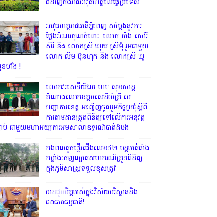
ជំនាញកងរាជអាវុធហត្ថលើផ្ទៃប្រទេស
អាវុធហត្ថរាជធានីភ្នំពេញ សម្តែងនូវការ
ថ្លែងអំណរគុណចំពោះ លោក កាំង សៅរ៍
សិរី និង លោកស្រី ឃុយ ស្រីមុំ រួមជាមួយ
លោក លឹម ប៊ុនហុក និង លោកស្រី ឃូ
ុខហ័ង !
លោក​វរសេនីយ៍ឯក​ ហម​ សុខសាន្ត
តំណាង​លោកឧត្តមសេនីយ៍ត្រី មេ
បញ្ជាការ​ខេត្ត អញ្ជេីញចូលរួមកិច្ចប្រជុំស្ដីពី
ការតាមដានត្រួតពិនិត្យទៅលេីការអនុវត្ត
្បាប់​ ជាមួយមហាអយ្យការអមសាលាឧទ្ឋរណ៍បាត់ដំបង
កងពលតូចថ្មើរជើងលេខ៤២ បន្តចាត់តាំង
កម្លាំងចេញល្បាតសហករណ៍ត្រួតពិនិត្យ
ក្នុងភូមិសាស្រ្តទទួលខុសត្រូវ
បានជួបមិត្តចាស់ក្នុងវិស័យបរិស្ថាននិង
ធនធានធម្មជាតិ!