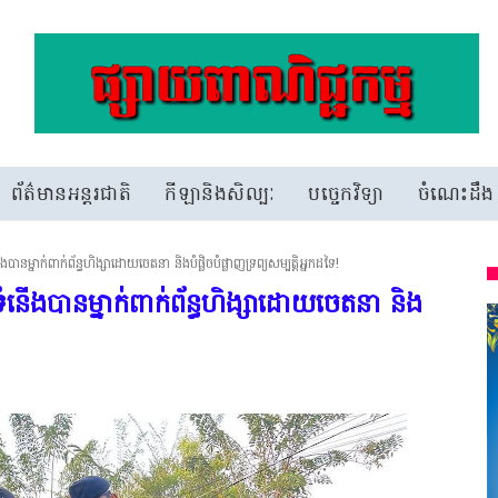
ព័ត៌មានអន្តរជាតិ
កីឡានិងសិល្បៈ
បច្ចេកវិទ្យា
ចំណេះដឹង
ងបានម្នាក់ពាក់ព័ន្ធហិង្សាដោយចេតនា និងបំផ្លិចបំផ្លាញទ្រព្យសម្បត្តិអ្នកដទៃ!
ងទំនើងបានម្នាក់ពាក់ព័ន្ធហិង្សាដោយចេតនា និង