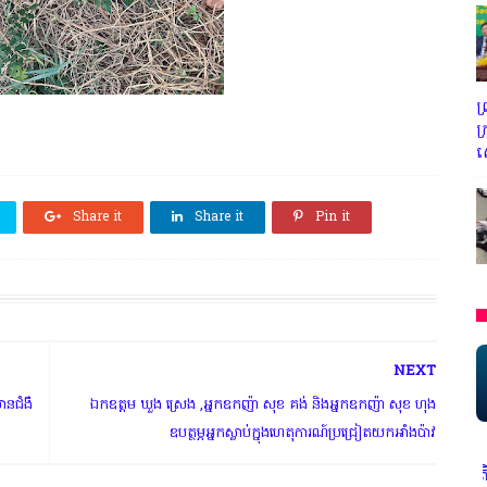
ព
ក
ស
Share it
Share it
Pin it
NEXT
ានជំងឺ
ឯកឧត្តម ឃួង ស្រេង ,អ្នកឧកញ៉ា សុខ គង់ និងអ្នកឧកញ៉ា សុខ ហុង
ឧបត្ថម្ភអ្នក​ស្លាប់​ក្នុងហេតុការណ៍ប្រជ្រៀតយកអាំងប៉ាវ
សិលធម៌ វិជ្ជាជីវៈ ត្រូវបានអនុវត្ត ជាកត្តាចម្បង ព្រមទទួលមតិរិះគន់ ក្នុងនៃ