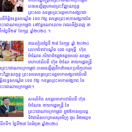
នាយករដ្ឋមន្ត្រីនៃព្រះរាជាណាចក្រកម្ពុជា
បានអញ្ជើញគោរពព្រះវិញ្ញាណក្ខន្ធ
ព្រះសព សម្តេចព្រះអគ្គមហាសង្ឃរាជា
ិបតីកិត្តិឧទ្ទេសបណ្ឌិត ទេព វង្ស សម្តេចព្រះមហាសង្ឃរាជនៃ
្រះរាជាណាចក្រកម្ពុជា នៅវត្តឧណាលោម រាជធានីភ្នំពេញ នា
្រឹកថ្ងៃទី២៩ ខែកុម្ភៈ ឆ្នាំ២០២៤ ។
នារសៀលថ្ងៃទី ២៨ ខែកុម្ភៈ ឆ្នាំ ២០២៤
លោកជំទាវបណ្ឌិត ពេជ ចន្ទមុន្នី ហ៊ុន
ម៉ាណែត ភរិយាដ៏ឧត្តុងឧត្តមរបស់ សម្តេច
មហាបវរធិបតី ហ៊ុន ម៉ាណែ នាយករដ្ឋមន្រ្តី
ៃព្រះរាជាណាចក្រកម្ពុជា បានអញ្ជើញដឹកនាំគណៈប្រតិភូគោរព
្រះវិញ្ញាណក្ខន្ធ ព្រះសពសម្តេចព្រះអគ្គមហាសង្ឃរាជាធិបតី
ិត្តិឧទ្ទេសបណ្ឌិត ទេព វង្ស សម្តេចព្រះមហាសង្ឃរាជ នៃ
្រះរាជាណាចក្រកម្ពុជា។
សារលិខិត សម្តេចមហាបវរធិបតី ហ៊ុន
ម៉ាណែត នាយករដ្ឋមន្ត្រី នៃ
ព្រះរាជាណាចក្រកម្ពុជា ក្នុងឱកាសប្រារព្ធ
ទិវាជាតិសហគ្រាសធុនមីក្រូ តូច និងមធ្យម
ើកទី១ ថ្ងៃទី២៧ ខែមិថុនា ឆ្នាំ២០២៤