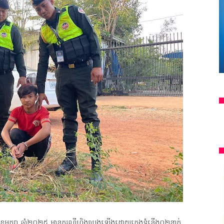
ែមករា ឆ្នាំ២០២៥ មានករណីហិង្សាបង្កឡើងដោយក្មេងទំនើង០២នាក់