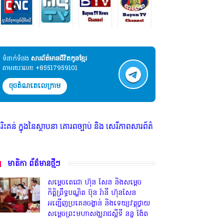
ទំនាក់ទំនង​​
សារព័ត៌មានជីវិតកូនខ្មែរ
តាមរយៈលេខ +85517959101
ចុចតំណតេលេក្រាម
ស្ថាបនា គោរពច្បាប់ និង សេរីភាពសារព័ត៌មាន * មានទទួលចុះផ្សាយ ព័ត៌មាន ផ្សព្
មាតិកា ព័ត៌មានថ្មីៗ
សម្តេចតេជោ ហ៊ុន សែន និងសម្ដេច
កិត្តិព្រឹទ្ធបណ្ឌិត ប៊ុន រ៉ានី ហ៊ុនសែន
អញ្ជើញប្រគេនចង្ហាន់ និងទេយ្យវត្ថុថ្វាយ
សម្តេចព្រះមហាសង្ឃរាជស្តីទី នន្ទ ង៉ែត