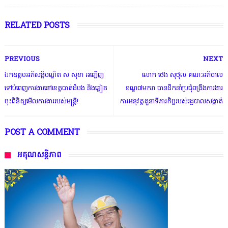
RELATED POSTS
PREVIOUS
NEXT
ឯកឧត្តមអភិសន្តិបណ្ឌិត ស សុខា អញ្ជើញ
លោក ថេង សុថុល គណៈអភិបាល
ទៅបំពេញការងារនៅខេត្តបាត់ដំបង និងឆ្លៀត
ខណ្ឌ៧មករា បានដឹកនាំប្រជុំពង្រឹងការងារ
ចុះពិនិត្យមើលការងាររបស់មន្ត្រី!
ការអនុវត្តតួនាទីភារកិច្ចរបស់រដ្ឋបាលសង្កាត់
POST A COMMENT
អគុណសន្តិភាព