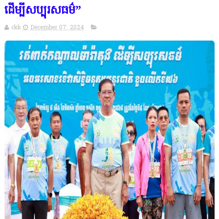
ដើម្បីសប្បុរសធម៌”
ckk
December 07, 2024