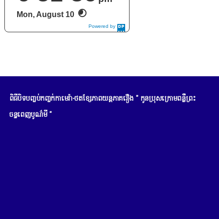
Mon, August 10
Powered by
DaysPedia.c
om
ពិធីបិទបញ្ចប់កញ្ចក់កាមេរ៉ា-ថតខ្សែភាពយន្តភាគរឿង " កូនប្រុសក្រោមពន្លឺព្រះ
ចន្ទពេញបូណ៌មី "