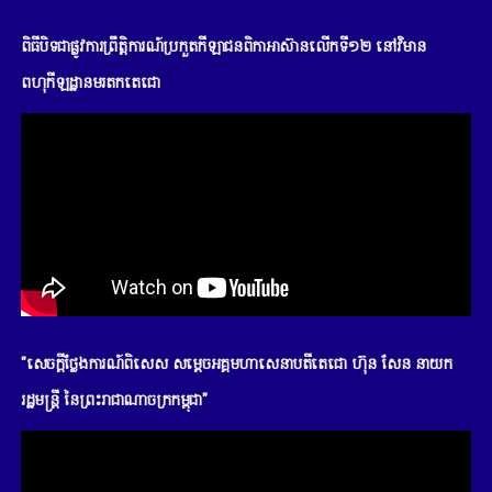
ពិធីបិទជាផ្លូវការព្រឹត្តិការណ៍ប្រកួតកីឡាជនពិកាអាស៊ានលើកទី១២ នៅវិមាន
ពហុកីឡដ្ឋានមរតកតេជោ
"សេចក្តីថ្លែងការណ៍ពិសេស សម្តេចអគ្គមហាសេនាបតីតេជោ ហ៊ុន សែន នាយក
រដ្ឋមន្រ្តី នៃព្រះរាជាណាចក្រកម្ពុជា"