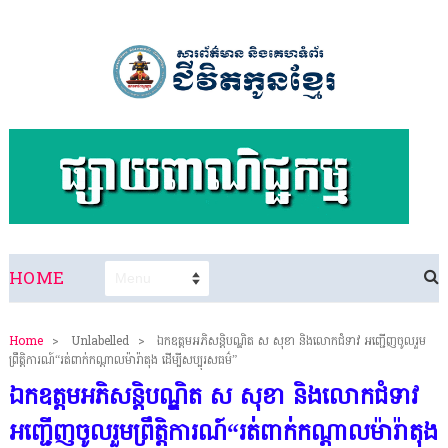
HOME
Home
>
Unlabelled
>
ឯកឧត្តមអភិសន្តិបណ្ឌិត ស សុខា និងលោកជំទាវ អញ្ជើញចូលរួម
ព្រឹត្តិការណ៍“រត់ពាក់កណ្តាលម៉ារ៉ាតុង ដើម្បីសប្បុរសធម៌”
ឯកឧត្តមអភិសន្តិបណ្ឌិត ស សុខា និងលោកជំទាវ
អញ្ជើញចូលរួមព្រឹត្តិការណ៍“រត់ពាក់កណ្តាលម៉ារ៉ាតុង