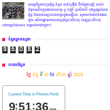
សមត្ថកិច្ចដកហូតម៉ូតូ ចំនួន ៣៩គ្រឿង ពីកន្លែងបញ្ជាំ ពពាក់
ព័ន្ធករណីទទួលផលចោរកម្ម ឬ បញ្ចាំ ប្រសិនបើ បងប្អូនធ្លាប់បាត់
ម៉ូតូ ដែលមានស្លាកលេខដូចក្នុងបញ្ជីនេះ សូមមកទំនាក់ទំនងជា
មួយ អធិការដ្ឋាននគរបាលក្រុងព្រះសីហនុ ខេត្តព្រះសីហនុ
ដោយភ្ជាប់ឯកសារ សម្គាល់មកជាមួយ។
ចំនួនអ្នកទស្សនា
9
6
0
8
2
កាលបរិច្ឆេទ
ថ្ងៃ
ច័ន្ទ
ទី
10
ខែ
សីហា
ឆ្នាំ
2026
Current Time in Phnom Penh
9
51
38
pm