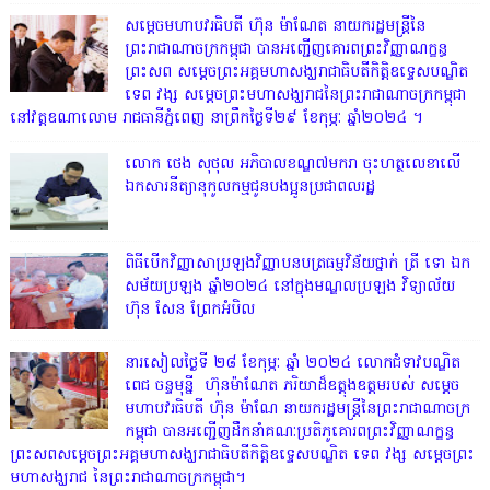
សម្តេចមហាបវរធិបតី ហ៊ុន ម៉ាណែត នាយករដ្ឋមន្ត្រីនៃ
ព្រះរាជាណាចក្រកម្ពុជា បានអញ្ជើញគោរពព្រះវិញ្ញាណក្ខន្ធ
ព្រះសព សម្តេចព្រះអគ្គមហាសង្ឃរាជាធិបតីកិត្តិឧទ្ទេសបណ្ឌិត
ទេព វង្ស សម្តេចព្រះមហាសង្ឃរាជនៃព្រះរាជាណាចក្រកម្ពុជា
នៅវត្តឧណាលោម រាជធានីភ្នំពេញ នាព្រឹកថ្ងៃទី២៩ ខែកុម្ភៈ ឆ្នាំ២០២៤ ។
លោក ថេង សុថុល អភិបាលខណ្ឌ៧មករា ចុះហត្ថលេខាលើ
ឯកសារនីត្យានុកូលកម្មជូនបងប្អូនប្រជាពលរដ្ឋ
ពិធីបើកវិញ្ញាសាប្រឡងវិញ្ញាបនបត្រធម្មវិន័យថ្នាក់ ត្រី ទោ ឯក
សម័យប្រឡង ឆ្នាំ២០២៤ នៅក្នុងមណ្ឌលប្រឡង វិទ្យាល័យ
ហ៊ុន សែន ព្រែកអំបិល
នារសៀលថ្ងៃទី ២៨ ខែកុម្ភៈ ឆ្នាំ ២០២៤ លោកជំទាវបណ្ឌិត
ពេជ ចន្ទមុន្នី ហ៊ុនម៉ាណែត ភរិយាដ៏ឧត្តុងឧត្តមរបស់ សម្តេច
មហាបវរធិបតី ហ៊ុន ម៉ាណែ នាយករដ្ឋមន្រ្តីនៃព្រះរាជាណាចក្រ
កម្ពុជា បានអញ្ជើញដឹកនាំគណៈប្រតិភូគោរពព្រះវិញ្ញាណក្ខន្ធ
ព្រះសពសម្តេចព្រះអគ្គមហាសង្ឃរាជាធិបតីកិត្តិឧទ្ទេសបណ្ឌិត ទេព វង្ស សម្តេចព្រះ
មហាសង្ឃរាជ នៃព្រះរាជាណាចក្រកម្ពុជា។