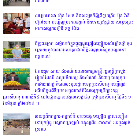
កំពង់ចាម
សម្តេចតេជោ ហ៊ុន សែន និងសម្ដេចកិត្តិព្រឹទ្ធបណ្ឌិត ប៊ុន រ៉ានី
ហ៊ុនសែន អញ្ជើញប្រគេនចង្ហាន់ និងទេយ្យវត្ថុថ្វាយ សម្តេចព្រះ
មហាសង្ឃរាជស្តីទី នន្ទ ង៉ែត
ពិរុទ្ធ​ជនម្នាក់ សម្ងំលាក់ខ្លួនជួញដូរគ្រឿងញៀនអស់ច្រើនឆ្នាំ ចុង
ក្រោយត្រូវបានអាវុធហត្ថរាជធានីភ្នំពេញឃាត់ខ្លួនបញ្ជូនទៅ
ពន្ធនាគារ!
ឯកឧត្តម សាយ សំអាល់ ឧបនាយករដ្ឋមន្ត្រី រដ្ឋមន្ត្រីក្រសួង
រៀបចំដែនដី នគរូបនីយកម្ម និងសំណង់ និងជាប្រធានក្រុម
ការងាររាជរដ្ឋាភិបាលចុះមូលដ្ឋានខេត្តព្រះសីហនុ អញ្ជើញជា
អធិបតីក្នុងពិធីប្រកាសចូលកាន់តំណែងក្រុមប្រឹក្សាខេត្ត
ព្រះសីហនុ អាណត្តិទី៤ នៅមជ្ឈមណ្ឌលមង្គលសេដ្ឋាច័ន្ទ ក្រុងព្រះសីហនុ ថ្ងៃទី១១
ខែមិថុនា ឆ្នាំ២០២៤ ។
រថយន្តដឹកកម្មករ-កម្មការិនី បុករថយន្ត១គ្រឿង ជ្រុលល្បឿន
ទៅបុកម៉ូតូ បណ្តាលក្រឡាប់ មនុស្សជិត ៣០នាក់ រងរបួសធ្ងន់
ស្រាល