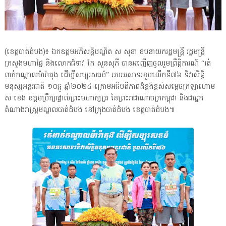
(ខេត្តបាត់ដំបង)៖ ឯកឧត្តមអភិសន្តិបណ្ឌិត ស សុខា ឧបនាយករដ្ឋមន្រ្តី រដ្ឋមន្រ្តី
ក្រសួងមហាផ្ទៃ និងលោកជំទាវ កែ សួនសុភី បានអញ្ជើញចូលរួមព្រឹត្តិការណ៍ “រត់
ពាក់កណ្តាលម៉ារ៉ាតុង ដើម្បីសប្បុរសធម៌” អបអរសាទរខួបលើកទី៧៦ ទិវាសិទ្ធិ
មនុស្សអន្តរជាតិ ១០ធ្នូ ឆ្នាំ២០២៤ ក្រោមអធិបតីភាពដ៏ខ្ពង់ខ្ពស់សម្តេចក្រឡាហោម
ស ខេង ឧត្តមប្រឹក្សាផ្ទាល់ព្រះមហាក្សត្រ នៃព្រះរាជាណាចក្រកម្ពុជា និងជាអ្នក
តំណាងរាស្ត្រមណ្ឌលបាត់ដំបង នៅក្រុងបាត់ដំបង ខេត្តបាត់ដំបង៕