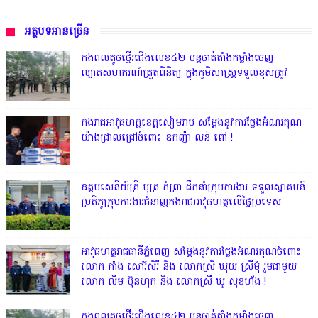
អត្ថបទអានច្រើន
កងពលតូចថ្មើរជើងលេខ៤២ បន្តចាត់តាំងកម្លាំងចេញ
ល្បាតសហករណ៍ត្រួតពិនិត្យ ក្នុងភូមិសាស្រ្តទទួលខុសត្រូវ
កងរាជអាវុធហត្ថខេត្តសៀមរាប សម្តែងនូវការថ្លែងអំណរគុណ
យ៉ាងជ្រាលជ្រៅចំពោះ ឧកញ៉ា លន់ ពៅ !
ឧត្តមសេនីយ៍ត្រី បុត្រ កំព្រា ដឹកនាំក្រុមការងារ ទទួលស្វាគមន៍
ប្រតិភូក្រុមការងារជំនាញកងរាជអាវុធហត្ថលើផ្ទៃប្រទេស
អាវុធហត្ថរាជធានីភ្នំពេញ សម្តែងនូវការថ្លែងអំណរគុណចំពោះ
លោក កាំង សៅរ៍សិរី និង លោកស្រី ឃុយ ស្រីមុំ រួមជាមួយ
លោក លឹម ប៊ុនហុក និង លោកស្រី ឃូ សុខហ័ង !
កងពលតូចថ្មើរជើងលេខ៤២ បន្តចាត់តាំងកម្លាំងចេញ