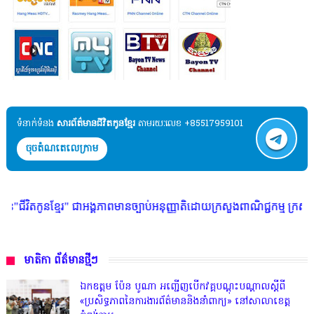
ទំនាក់ទំនង​​
សារព័ត៌មានជីវិតកូនខ្មែរ
តាមរយៈលេខ +85517959101
ចុចតំណតេលេក្រាម
 ជាអង្គភាពមានច្បាប់អនុញ្ញាតិដោយក្រសួងពាណិជ្ជកម្ម ក្រសួងការងារ ក្រសួងព័ត៌
មាតិកា ព័ត៌មានថ្មីៗ
ឯកឧត្តម ប៉ែន បូណា អញ្ជើញបើកវគ្គបណ្តុះបណ្តាលស្តីពី
«ប្រសិទ្ធភាពនៃការងារព័ត៌មាននិងនាំពាក្យ» នៅសាលាខេត្ត