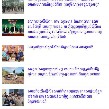
ល្បាតសហករណ៍ត្រួតពិនិត្យ ក្នុងភូមិសាស្រ្តទទួលខុសត្រូវ
លោក​វរសេនីយ៍ឯក​ ហម​ សុខសាន្ត តំណាង​លោកឧត្តម
សេនីយ៍ត្រី មេបញ្ជាការ​ខេត្ត អញ្ជេីញចូលរួមកិច្ចប្រជុំស្ដីពីការ
តាមដានត្រួតពិនិត្យទៅលេីការអនុវត្តច្បាប់​ ជាមួយមហាអយ្យ
ការអមសាលាឧទ្ឋរណ៍បាត់ដំបង
បានជួបមិត្តចាស់ក្នុងវិស័យបរិស្ថាននិងធនធានធម្មជាតិ!
សង្វេគ! សប្បាយក្លាយជាទុក្ខ មានករណីរថយន្តធ្លាក់ពីលើភ្នំ
គូលែន បណ្ដាលឱ្យស្លាប់មនុស្ស០៦នាក់ និងរបួស១៧នាក់
សមត្ថកិច្ចធ្វើសន្និសីទសារព័ត៌មានបង្ហាញមុខជនសង្ស័យចំនួន
០៦នាក់ ជាមុខសញ្ញាប្លន់យកម៉ូតូ ក្នុងរាជធានីភ្នំពេញ
ចំនួន២៦ករណី