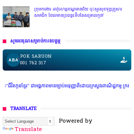
ក្រុមការងារ អាវុធហត្ថខណ្ឌមានជ័យ ចុះសួរសុខទុក្ខគ្រួសារ
សមាជិក ដែលមានប្រពន្ធទើបតែសម្រាលកូន!
សូមអរគុណសម្រាប់ការឧបត្ថម្ភ
POK SARUON
001 762 317
 ជាអង្គភាពមានច្បាប់អនុញ្ញាតិដោយក្រសួងពាណិជ្ជកម្ម ក្រសួងការងារ ក្រសួងព័ត៌
TRANSLATE
Powered by
Translate