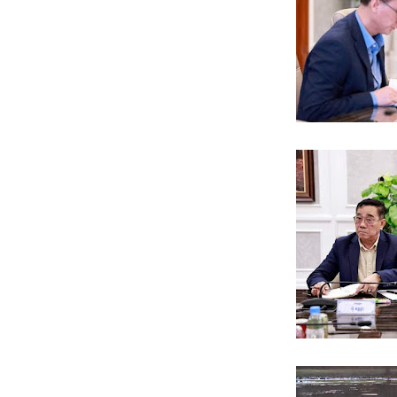
ពសារព័ត៌មាន"ជីវិតកូនខ្មែរ" ជាអង្គភាពមានច្បាប់អនុញ្ញាតិដោយក្រសួងពាណិជ្ជកម