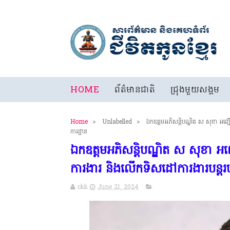
HOME
ព័ត៌មានជាតិ
ជ្រុងមួយសង្គម
Home
>
Unlabelled
>
ឯកឧត្តមអភិសន្តិបណ្ឌិត ស សុខា អញ្ជើ
ការដ្ឋាន
ឯកឧត្តមអភិសន្តិបណ្ឌិត ស សុខា អញ្ជ
ការងារ និងលើកទិសដៅការងារបន្តរប
ckk
June 21, 2024