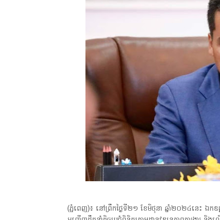
(ភ្នំពេញ)៖ នៅព្រឹកថ្ងៃទី២១ ខែមិថុនា ឆ្នាំ២០២៤នេះ ឯកឧត្តម