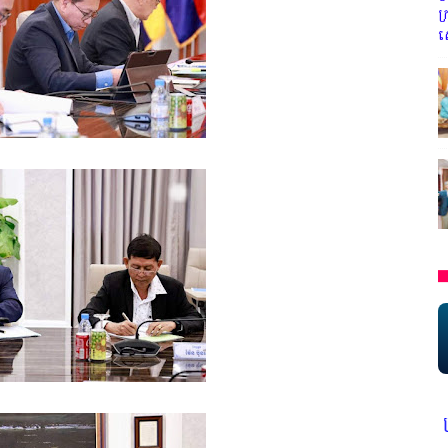
ក
ស
្ម ក្រសួងការងារ ក្រសួងព័ត៌មាន * ក្រមសិលធម៌ វិជ្ជាជីវៈ ត្រូវបានអនុវត្ត ជា