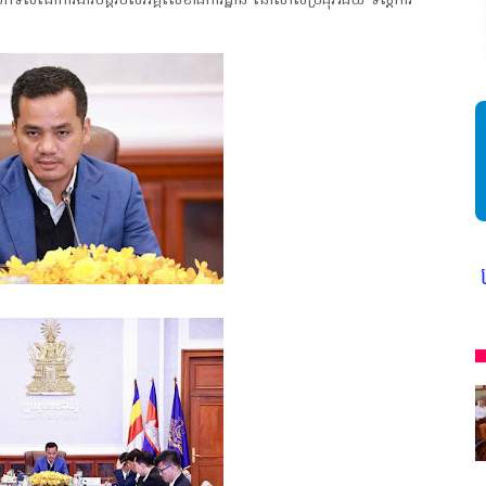
លើកទិសដៅការងារបន្តរបស់អគ្គលេខាធិការដ្ឋាន នៅសាលប្រជុំវរជ័យ ទីស្តីការ
្ម ក្រសួងការងារ ក្រសួងព័ត៌មាន * ក្រមសិលធម៌ វិជ្ជាជីវៈ ត្រូវបានអនុវត្ត ជា