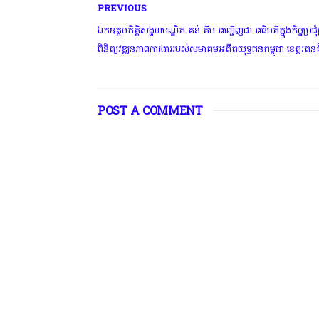
PREVIOUS
ឯកឧត្តមកិត្តិសង្ហហបណ្ឌិត គន់ គីម អញ្ជើញជា អធិបតីក្នុងកិច្ចប្រជុំ
ពិនិត្យវឌ្ឍនភាពការងាររបស់សមាគមអតីតយុទ្ធជនកម្ពុជា ខេត្តរតនគិ
POST A COMMENT