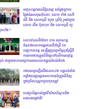
អាវុធហត្ថរាជធានីភ្នំពេញ សម្តែងនូវការ
ថ្លែងអំណរគុណចំពោះ លោក កាំង សៅរ៍
សិរី និង លោកស្រី ឃុយ ស្រីមុំ រួមជាមួយ
លោក លឹម ប៊ុនហុក និង លោកស្រី ឃូ
ុខហ័ង !
លោក​វរសេនីយ៍ឯក​ ហម​ សុខសាន្ត
តំណាង​លោកឧត្តមសេនីយ៍ត្រី មេ
បញ្ជាការ​ខេត្ត អញ្ជេីញចូលរួមកិច្ចប្រជុំស្ដីពី
ការតាមដានត្រួតពិនិត្យទៅលេីការអនុវត្ត
្បាប់​ ជាមួយមហាអយ្យការអមសាលាឧទ្ឋរណ៍បាត់ដំបង
កងពលតូចថ្មើរជើងលេខ៤២ បន្តចាត់តាំង
កម្លាំងចេញល្បាតសហករណ៍ត្រួតពិនិត្យ
ក្នុងភូមិសាស្រ្តទទួលខុសត្រូវ
បានជួបមិត្តចាស់ក្នុងវិស័យបរិស្ថាននិង
ធនធានធម្មជាតិ!