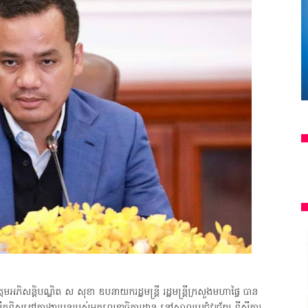
អភិសន្តិបណ្ឌិត ស សុខា ឧបនាយករដ្ឋមន្ត្រី រដ្ឋមន្ត្រីក្រសួងមហាផ្ទៃ បាន