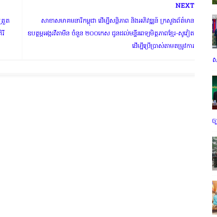
NEXT
ត្រួត
សាខាសមាគមនារីកម្ពុជា ដើម្បីសន្តិភាព និងអភិវឌ្ឍន៍ ក្រសួងព័ត៌មាន
រី
ឧបត្ថម្ភអង្ករវីតាមីន ចំនួន ២០០កេស ជូនដល់មន្ទីរពេទ្យមិត្តភាពខ្មែរ-សូវៀត
ដើម្បីប្រើប្រាស់តាមតម្រូវការ
ស
ច