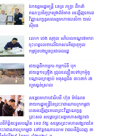
ឯកឧត្តមរដ្ឋមន្ត្រី នេត្រ ភក្ត្រា ដឹកនាំ
គណៈប្រតិភូក្រសួងព័ត៌មាន អញ្ជើញគោរព
វិញ្ញាណក្ខន្ធសពអគ្គមហាឧបាសិកា យស់
ស៊ីមន
លោក ថេង សុថុល អភិបាលខណ្ឌ៧មករា
ចុះហត្ថលេខាលើឯកសារនីត្យានុកូល
កម្មជូនបងប្អូនប្រជាពលរដ្ឋ
រថយន្តដឹកកម្មករ-កម្មការិនី បុក
រថយន្ត១គ្រឿង ជ្រុលល្បឿនទៅបុកម៉ូតូ
បណ្តាលក្រឡាប់ មនុស្សជិត ៣០នាក់ រង
របួសធ្ងន់ស្រាល
សម្តេចមហាបវរធិបតី ហ៊ុន ម៉ាណែត
នាយករដ្ឋមន្ត្រីនៃព្រះរាជាណាចក្រកម្ពុជា
បានអញ្ជើញគោរពព្រះវិញ្ញាណក្ខន្ធ
ព្រះសព សម្តេចព្រះអគ្គមហាសង្ឃរាជា
ិបតីកិត្តិឧទ្ទេសបណ្ឌិត ទេព វង្ស សម្តេចព្រះមហាសង្ឃរាជនៃ
្រះរាជាណាចក្រកម្ពុជា នៅវត្តឧណាលោម រាជធានីភ្នំពេញ នា