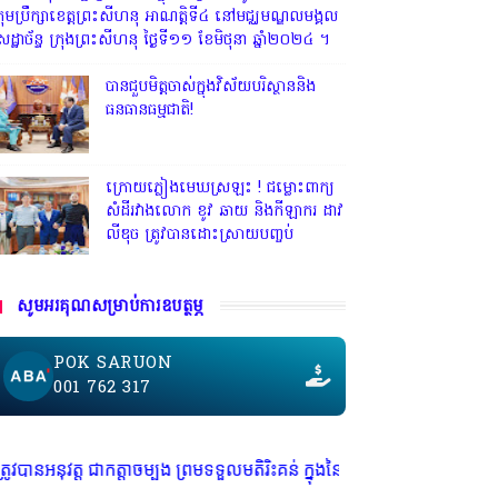
្រុមប្រឹក្សាខេត្តព្រះសីហនុ អាណត្តិទី៤ នៅមជ្ឈមណ្ឌលមង្គល
េដ្ឋាច័ន្ទ ក្រុងព្រះសីហនុ ថ្ងៃទី១១ ខែមិថុនា ឆ្នាំ២០២៤ ។
បានជួបមិត្តចាស់ក្នុងវិស័យបរិស្ថាននិង
ធនធានធម្មជាតិ!
ក្រោយភ្លៀងមេឃស្រឡះ ! ជម្លោះពាក្យ
សំដីរវាងលោក ខូវ ឆាយ និងកីឡាករ ដាវ
លីឌុច ត្រូវបានដោះស្រាយបញ្ចប់
សូមអរគុណសម្រាប់ការឧបត្ថម្ភ
POK SARUON
001 762 317
កត្តាចម្បង ព្រមទទួលមតិរិះគន់ ក្នុងនៃស្ថាបនា គោរពច្បាប់ និង សេរីភាពសារព័ត