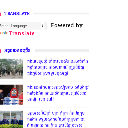
TRANSLATE
Powered by
Translate
អត្ថបទអានច្រើន
កងពលតូចថ្មើរជើងលេខ៤២ បន្តចាត់តាំង
កម្លាំងចេញល្បាតសហករណ៍ត្រួតពិនិត្យ
ក្នុងភូមិសាស្រ្តទទួលខុសត្រូវ
កងរាជអាវុធហត្ថខេត្តសៀមរាប សម្តែងនូវ
ការថ្លែងអំណរគុណយ៉ាងជ្រាលជ្រៅចំពោះ
ឧកញ៉ា លន់ ពៅ !
ឧត្តមសេនីយ៍ត្រី បុត្រ កំព្រា ដឹកនាំក្រុម
ការងារ ទទួលស្វាគមន៍ប្រតិភូក្រុមការងារ
ជំនាញកងរាជអាវុធហត្ថលើផ្ទៃប្រទេស