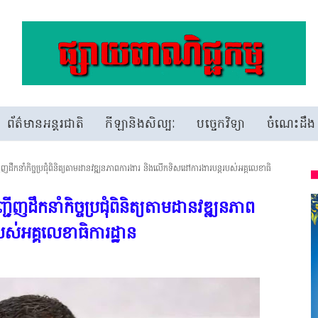
ព័ត៌មានអន្តរជាតិ
កីឡានិងសិល្បៈ
បច្ចេកវិទ្យា
ចំណេះដឹង
ញដឹកនាំកិច្ចប្រជុំពិនិត្យតាមដានវឌ្ឍនភាពការងារ និងលើកទិសដៅការងារបន្តរបស់អគ្គលេខាធិ
ើញដឹកនាំកិច្ចប្រជុំពិនិត្យតាមដានវឌ្ឍនភាព
ស់អគ្គលេខាធិការដ្ឋាន