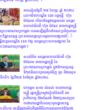
្រឹកថ្ងៃទី២៩ ខែកុម្ភៈ ឆ្នាំ២០២៤ ។
នារសៀលថ្ងៃទី ២៨ ខែកុម្ភៈ ឆ្នាំ ២០២៤
លោកជំទាវបណ្ឌិត ពេជ ចន្ទមុន្នី ហ៊ុន
ម៉ាណែត ភរិយាដ៏ឧត្តុងឧត្តមរបស់ សម្តេច
មហាបវរធិបតី ហ៊ុន ម៉ាណែ នាយករដ្ឋមន្រ្តី
ៃព្រះរាជាណាចក្រកម្ពុជា បានអញ្ជើញដឹកនាំគណៈប្រតិភូគោរព
្រះវិញ្ញាណក្ខន្ធ ព្រះសពសម្តេចព្រះអគ្គមហាសង្ឃរាជាធិបតី
ិត្តិឧទ្ទេសបណ្ឌិត ទេព វង្ស សម្តេចព្រះមហាសង្ឃរាជ នៃ
្រះរាជាណាចក្រកម្ពុជា។
សារលិខិត សម្តេចមហាបវរធិបតី ហ៊ុន
ម៉ាណែត នាយករដ្ឋមន្ត្រី នៃ
ព្រះរាជាណាចក្រកម្ពុជា ក្នុងឱកាសប្រារព្ធ
ទិវាជាតិសហគ្រាសធុនមីក្រូ តូច និងមធ្យម
ើកទី១ ថ្ងៃទី២៧ ខែមិថុនា ឆ្នាំ២០២៤
ឯកឧត្តម សាយ សំអាល់ ឧបនាយករដ្ឋ
មន្ត្រី រដ្ឋមន្ត្រីក្រសួងរៀបចំដែនដី នគ
រូបនីយកម្ម និងសំណង់ និងជាប្រធានក្រុម
ការងាររាជរដ្ឋាភិបាលចុះមូលដ្ឋានខេត្ត
្រះសីហនុ អញ្ជើញជាអធិបតីក្នុងពិធីប្រកាសចូលកាន់តំណែង