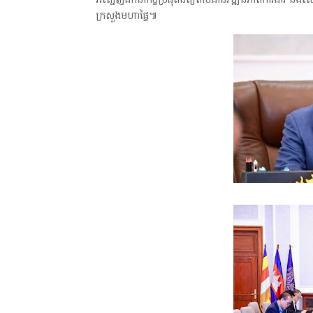
អញ្ជើញដឹកនាំកិច្ចប្រជុំពិនិត្យតាមដានវឌ្ឍនភាពការងារ និង
ក្រសួងមហាផ្ទៃ៕
ពសារព័ត៌មាន"ជីវិតកូនខ្មែរ" ជាអង្គភាពមានច្បាប់អនុញ្ញាតិដោយក្រសួងពាណិជ្ជកម