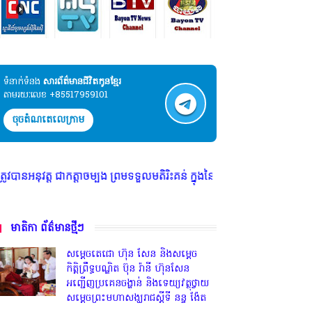
ទំនាក់ទំនង​​
សារព័ត៌មានជីវិតកូនខ្មែរ
តាមរយៈលេខ +85517959101
ចុចតំណតេលេក្រាម
កត្តាចម្បង ព្រមទទួលមតិរិះគន់ ក្នុងនៃស្ថាបនា គោរពច្បាប់ និង សេរីភាពសារព័ត
មាតិកា ព័ត៌មានថ្មីៗ
សម្តេចតេជោ ហ៊ុន សែន និងសម្ដេច
កិត្តិព្រឹទ្ធបណ្ឌិត ប៊ុន រ៉ានី ហ៊ុនសែន
អញ្ជើញប្រគេនចង្ហាន់ និងទេយ្យវត្ថុថ្វាយ
សម្តេចព្រះមហាសង្ឃរាជស្តីទី នន្ទ ង៉ែត