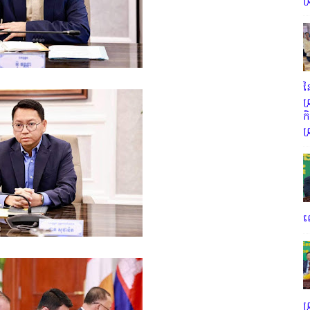
ព
ន
ព
ក
ព
ល
ព