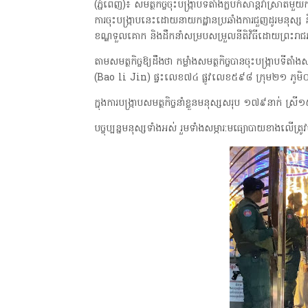
(ភ្នំពេញ)៖ សមត្ថកិច្ចចុះបង្ក្រាបទីតាំងក្លិបកំសាន្តរាំស្រា
ការចុះបង្ក្រាបនេះដោយនាយកដ្ឋានប្រឆាំងការជួញដូរមនុស្ស និ
ខណ្ឌទួលគោក និងដឹកនាំសម្របសម្រួលនីតិវិធីដោយព្រះរាជអ
តាមសមត្ថកិច្ចឱ្យដឹងថា កម្លាំងសមត្ថកិច្ចបានចុះបង្ក្រាបទីតា
(Bao li Jin) ផ្ទះលេខ៧៤ ផ្លូវលេខ៥៩៨ ក្រុម២១ ភូមិ០
ក្នុងការបង្ក្រាបសមត្ថកិច្ចនាំខ្លួនមនុស្សសរុប ១៧៩នាក់ ស
បច្ចុប្បន្នមនុស្សទាំងអស់ រួមទាំងសម្ភារ:មធ្យោបាយខាងលើត្
"ជីវិតកូនខ្មែរ" ជាអង្គភាពមានច្បាប់អនុញ្ញាតិដោយក្រសួងពាណិជ្ជកម្ម ក្រសួងកា