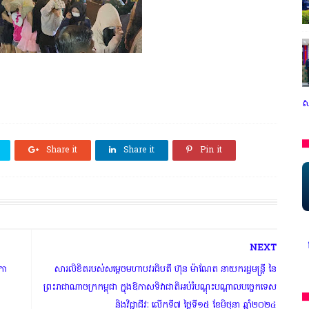
ស
Share it
Share it
Pin it
NEXT
រងារ ក្រសួងព័ត៌មាន * ក្រមសិលធម៌ វិជ្ជាជីវៈ ត្រូវបានអនុវត្ត ជាកត្តាចម្បង 
ីកា
សារលិខិតរបស់សម្តេចមហាបវរធិបតី ហ៊ុន ម៉ាណែត នាយករដ្ឋមន្ត្រី នៃ
ព្រះរាជាណាចក្រកម្ពុជា ក្នុងឱកាសទិវាជាតិអប់រំបណ្តុះបណ្តាលបច្ចេកទេស
និងវិជ្ជាជីវៈ លើកទី៧ ថ្ងៃទី១៥ ខែមិថុនា ឆ្នាំ២០២៤