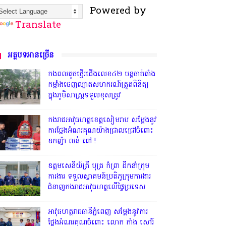
TRANSLATE
Powered by
Translate
អត្ថបទអានច្រើន
កងពលតូចថ្មើរជើងលេខ៤២ បន្តចាត់តាំង
កម្លាំងចេញល្បាតសហករណ៍ត្រួតពិនិត្យ
ក្នុងភូមិសាស្រ្តទទួលខុសត្រូវ
កងរាជអាវុធហត្ថខេត្តសៀមរាប សម្តែងនូវ
ការថ្លែងអំណរគុណយ៉ាងជ្រាលជ្រៅចំពោះ
ឧកញ៉ា លន់ ពៅ !
ឧត្តមសេនីយ៍ត្រី បុត្រ កំព្រា ដឹកនាំក្រុម
ការងារ ទទួលស្វាគមន៍ប្រតិភូក្រុមការងារ
ជំនាញកងរាជអាវុធហត្ថលើផ្ទៃប្រទេស
អាវុធហត្ថរាជធានីភ្នំពេញ សម្តែងនូវការ