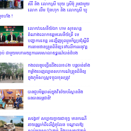
ថ្លែងអំណរគុណចំពោះ លោក កាំង សៅរ៍
សិរី និង លោកស្រី ឃុយ ស្រីមុំ រួមជាមួយ
លោក លឹម ប៊ុនហុក និង លោកស្រី ឃូ
ុខហ័ង !
លោក​វរសេនីយ៍ឯក​ ហម​ សុខសាន្ត
តំណាង​លោកឧត្តមសេនីយ៍ត្រី មេ
បញ្ជាការ​ខេត្ត អញ្ជេីញចូលរួមកិច្ចប្រជុំស្ដីពី
ការតាមដានត្រួតពិនិត្យទៅលេីការអនុវត្ត
្បាប់​ ជាមួយមហាអយ្យការអមសាលាឧទ្ឋរណ៍បាត់ដំបង
កងពលតូចថ្មើរជើងលេខ៤២ បន្តចាត់តាំង
កម្លាំងចេញល្បាតសហករណ៍ត្រួតពិនិត្យ
ក្នុងភូមិសាស្រ្តទទួលខុសត្រូវ
បានជួបមិត្តចាស់ក្នុងវិស័យបរិស្ថាននិង
ធនធានធម្មជាតិ!
សង្វេគ! សប្បាយក្លាយជាទុក្ខ មានករណី