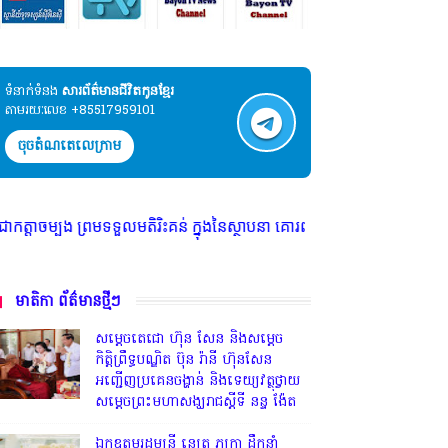
ទំនាក់ទំនង​​
សារព័ត៌មានជីវិតកូនខ្មែរ
តាមរយៈលេខ +85517959101
ចុចតំណតេលេក្រាម
ព្រមទទួលមតិរិះគន់ ក្នុងនៃស្ថាបនា គោរពច្បាប់ និង សេរីភាពសារព័ត៌មាន * មានទ
មាតិកា ព័ត៌មានថ្មីៗ
សម្តេចតេជោ ហ៊ុន សែន និងសម្ដេច
កិត្តិព្រឹទ្ធបណ្ឌិត ប៊ុន រ៉ានី ហ៊ុនសែន
អញ្ជើញប្រគេនចង្ហាន់ និងទេយ្យវត្ថុថ្វាយ
សម្តេចព្រះមហាសង្ឃរាជស្តីទី នន្ទ ង៉ែត