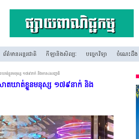
ព័ត៌មានអន្តរជាតិ
កីឡានិងសិល្បៈ
បច្ចេកវិទ្យា
ចំណេះដឹង
ាំស្រាតឃាត់ខ្លួនមនុស្ស ១៧៩នាក់ និងមាន៤សញ្ជាតិ
រាំស្រាតឃាត់ខ្លួនមនុស្ស ១៧៩នាក់ និង