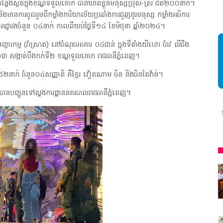
តមួយកន្លែងស្ថិតក្នុងខណ្ឌទទួលគោក បានឃាត់ខ្លួនមនុស្សប្រុស-ស្រី ជិត២០០នាក់។
ងមានការចូលរួមពីកម្លាំងការិយាល័យប្រឆាំងការជួញដូរមនុស្ស កម្លាំងអធិការ
ាជ្ញារងចំនួន ០៤នាក់ កាលពីយប់ថ្ងៃទី១៤ ខែមិថុនា ឆ្នាំ២០២៤។
ំងសញ្ចារកម្ម (រាំស្រាត) នៅចំណុចអាគារ ០៤ជាន់ ក្នុងទីតាំងយីហោ ប៉ាវ លីជីង
៣ សង្កាត់បឹងកក់ទី២ ខណ្ឌទួលគោក រាជធានីភ្នំពេញ។
្រី១៥២នាក់ ចំនួន០៤សញ្ញាតិ គឺខ្មែរ វៀតណាម ចិន និងចិនតៃវ៉ាន់។
រូវបានបញ្ជូនទៅស្នងការដ្ឋាននគរបាលរាជធានីភ្នំពេញ។
រងារ ក្រសួងព័ត៌មាន * ក្រមសិលធម៌ វិជ្ជាជីវៈ ត្រូវបានអនុវត្ត ជាកត្តាចម្បង 