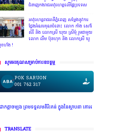
ឧត្តមសេនីយ៍ត្រី បុត្រ កំព្រា ដឹកនាំក្រុម
ការងារ ទទួលស្វាគមន៍ប្រតិភូក្រុមការងារ
ជំនាញកងរាជអាវុធហត្ថលើផ្ទៃប្រទេស
អាវុធហត្ថរាជធានីភ្នំពេញ សម្តែងនូវការ
ថ្លែងអំណរគុណចំពោះ លោក កាំង សៅរ៍
សិរី និង លោកស្រី ឃុយ ស្រីមុំ រួមជាមួយ
លោក លឹម ប៊ុនហុក និង លោកស្រី ឃូ
ុខហ័ង !
សូមអរគុណសម្រាប់ការឧបត្ថម្ភ
POK SARUON
001 762 317
ព្រមទទួលមតិរិះគន់ ក្នុងនៃស្ថាបនា គោរពច្បាប់ និង សេរីភាពសារព័ត៌មាន * មានទ