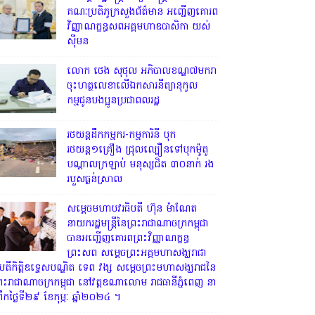
ឯកឧត្តមរដ្ឋមន្ត្រី នេត្រ ភក្ត្រា ដឹកនាំ
គណៈប្រតិភូក្រសួងព័ត៌មាន អញ្ជើញគោរព
វិញ្ញាណក្ខន្ធសពអគ្គមហាឧបាសិកា យស់
ស៊ីមន
លោក ថេង សុថុល អភិបាលខណ្ឌ៧មករា
ចុះហត្ថលេខាលើឯកសារនីត្យានុកូល
កម្មជូនបងប្អូនប្រជាពលរដ្ឋ
រថយន្តដឹកកម្មករ-កម្មការិនី បុក
រថយន្ត១គ្រឿង ជ្រុលល្បឿនទៅបុកម៉ូតូ
បណ្តាលក្រឡាប់ មនុស្សជិត ៣០នាក់ រង
របួសធ្ងន់ស្រាល
សម្តេចមហាបវរធិបតី ហ៊ុន ម៉ាណែត
នាយករដ្ឋមន្ត្រីនៃព្រះរាជាណាចក្រកម្ពុជា
បានអញ្ជើញគោរពព្រះវិញ្ញាណក្ខន្ធ
ព្រះសព សម្តេចព្រះអគ្គមហាសង្ឃរាជា
ិបតីកិត្តិឧទ្ទេសបណ្ឌិត ទេព វង្ស សម្តេចព្រះមហាសង្ឃរាជនៃ
្រះរាជាណាចក្រកម្ពុជា នៅវត្តឧណាលោម រាជធានីភ្នំពេញ នា