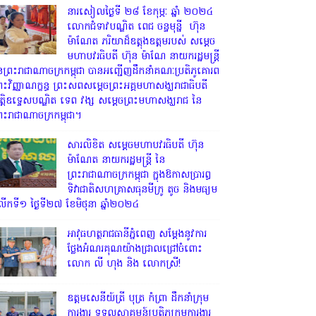
្រឹកថ្ងៃទី២៩ ខែកុម្ភៈ ឆ្នាំ២០២៤ ។
នារសៀលថ្ងៃទី ២៨ ខែកុម្ភៈ ឆ្នាំ ២០២៤
លោកជំទាវបណ្ឌិត ពេជ ចន្ទមុន្នី ហ៊ុន
ម៉ាណែត ភរិយាដ៏ឧត្តុងឧត្តមរបស់ សម្តេច
មហាបវរធិបតី ហ៊ុន ម៉ាណែ នាយករដ្ឋមន្រ្តី
ៃព្រះរាជាណាចក្រកម្ពុជា បានអញ្ជើញដឹកនាំគណៈប្រតិភូគោរព
្រះវិញ្ញាណក្ខន្ធ ព្រះសពសម្តេចព្រះអគ្គមហាសង្ឃរាជាធិបតី
ិត្តិឧទ្ទេសបណ្ឌិត ទេព វង្ស សម្តេចព្រះមហាសង្ឃរាជ នៃ
្រះរាជាណាចក្រកម្ពុជា។
សារលិខិត សម្តេចមហាបវរធិបតី ហ៊ុន
ម៉ាណែត នាយករដ្ឋមន្ត្រី នៃ
ព្រះរាជាណាចក្រកម្ពុជា ក្នុងឱកាសប្រារព្ធ
ទិវាជាតិសហគ្រាសធុនមីក្រូ តូច និងមធ្យម
ើកទី១ ថ្ងៃទី២៧ ខែមិថុនា ឆ្នាំ២០២៤
អាវុធហត្ថរាជធានីភ្នំពេញ សម្តែងនូវការ
ថ្លែងអំណរគុណយ៉ាងជ្រាលជ្រៅចំពោះ
លោក លី ហុង និង លោកស្រី!