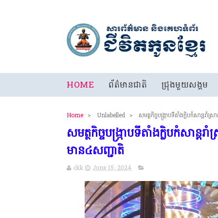
HOME
ព័ត៌មានជាតិ
ជ្រុងមួយសង្គម
Home
>
Unlabelled
>
សមត្ថកិច្ចបង្ក្រាបទីតាំងក្លិបកំសាន្តរ
សមត្ថកិច្ចបង្ក្រាបទីតាំងក្លិបកំសាន្ត
មាន៤សញ្ជាតិ
ckk
June 15, 2024