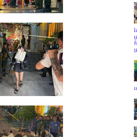
ព
ន
ព
ក
ព
ល