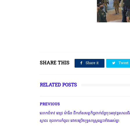
SHARE THIS
Share it
Tweet
RELATED POSTS
PREVIOUS
"ជីវិតកូនខ្មែរ" ជាអង្គភាពមានច្បាប់អនុញ្ញាតិដោយក្រសួងពាណិជ្ជកម្ម ក្រសួងកា
លោកជំទាវ ពេជ្រ ម៉ារ៉ែន ដឹកនាំសមត្ថកិច្ចពាក់ព័ន្ធចុះអនុវត្តសាលដ
ស្ថាពរ តុលាការកំពូល ដោយប្រើយុទ្ធសាស្ត្រឈ្នះទាំងអស់គ្នា