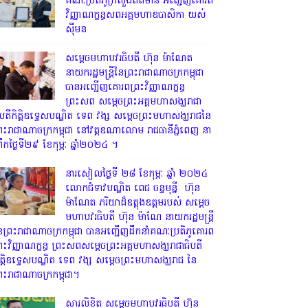
គណៈប្រតិភូក្រសួងព័ត៌មាន អញ្ជើញគោរព
វិញ្ញាណក្ខន្ធសពអគ្គមហាឧបាសិកា យស់
ស៊ីមន
សម្តេចមហាបវរធិបតី ហ៊ុន ម៉ាណែត
នាយករដ្ឋមន្ត្រីនៃព្រះរាជាណាចក្រកម្ពុជា
បានអញ្ជើញគោរពព្រះវិញ្ញាណក្ខន្ធ
ព្រះសព សម្តេចព្រះអគ្គមហាសង្ឃរាជា
ិបតីកិត្តិឧទ្ទេសបណ្ឌិត ទេព វង្ស សម្តេចព្រះមហាសង្ឃរាជនៃ
្រះរាជាណាចក្រកម្ពុជា នៅវត្តឧណាលោម រាជធានីភ្នំពេញ នា
្រឹកថ្ងៃទី២៩ ខែកុម្ភៈ ឆ្នាំ២០២៤ ។
នារសៀលថ្ងៃទី ២៨ ខែកុម្ភៈ ឆ្នាំ ២០២៤
លោកជំទាវបណ្ឌិត ពេជ ចន្ទមុន្នី ហ៊ុន
ម៉ាណែត ភរិយាដ៏ឧត្តុងឧត្តមរបស់ សម្តេច
មហាបវរធិបតី ហ៊ុន ម៉ាណែ នាយករដ្ឋមន្រ្តី
ៃព្រះរាជាណាចក្រកម្ពុជា បានអញ្ជើញដឹកនាំគណៈប្រតិភូគោរព
្រះវិញ្ញាណក្ខន្ធ ព្រះសពសម្តេចព្រះអគ្គមហាសង្ឃរាជាធិបតី
ិត្តិឧទ្ទេសបណ្ឌិត ទេព វង្ស សម្តេចព្រះមហាសង្ឃរាជ នៃ
្រះរាជាណាចក្រកម្ពុជា។
សារលិខិត សម្តេចមហាបវរធិបតី ហ៊ុន