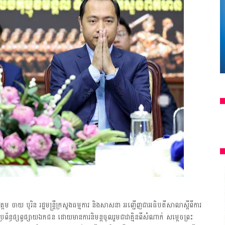
ឯកឧត្តម ចាយ បូរិន រដ្ឋមន្ត្រីក្រសួងធម្មការ និងសាសនា អញ្ជើញជាអធិបតីសាលាស្តីពីការ
ងប្រព័ន្ធផ្សព្វផ្សាយឯកជន ដោយមានការនិមន្តចូលរួមជាវាគ្មិនពីសំណាក់ សម្តេចព្រះ