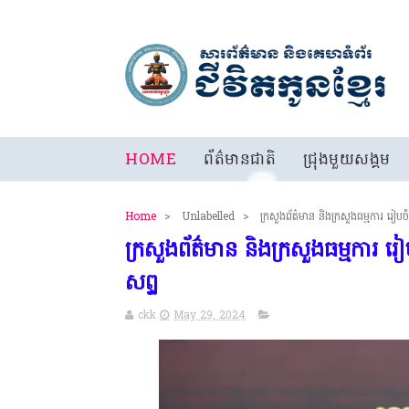
HOME
ព័ត៌មានជាតិ
ជ្រុងមួយសង្គម
Home
>
Unlabelled
>
ក្រសួងព័ត៌មាន និងក្រសួងធម្មការ រៀបចំ
ក្រសួងព័ត៌មាន និងក្រសួងធម្មការ រៀ
សព្ទ
ckk
May 29, 2024