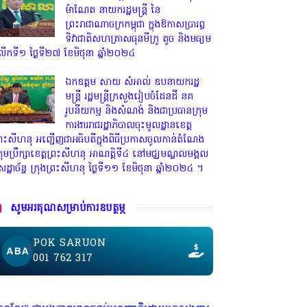
ម៉ាណែត នាយករដ្ឋមន្ត្រី នៃ
ព្រះរាជាណាចក្រកម្ពុជា ក្នុងឱកាសប្រារព្ធ
ទិវាជាតិសហគ្រាសធុនមីក្រូ តូច និងមធ្យម
ើកទី១ ថ្ងៃទី២៧ ខែមិថុនា ឆ្នាំ២០២៤
ឯកឧត្តម សាយ សំអាល់ ឧបនាយករដ្ឋ
មន្ត្រី រដ្ឋមន្ត្រីក្រសួងរៀបចំដែនដី នគ
រូបនីយកម្ម និងសំណង់ និងជាប្រធានក្រុម
ការងាររាជរដ្ឋាភិបាលចុះមូលដ្ឋានខេត្ត
្រះសីហនុ អញ្ជើញជាអធិបតីក្នុងពិធីប្រកាសចូលកាន់តំណែង
្រុមប្រឹក្សាខេត្តព្រះសីហនុ អាណត្តិទី៤ នៅមជ្ឈមណ្ឌលមង្គល
េដ្ឋាច័ន្ទ ក្រុងព្រះសីហនុ ថ្ងៃទី១១ ខែមិថុនា ឆ្នាំ២០២៤ ។
សូមអរគុណសម្រាប់ការឧបត្ថម្ភ
POK SARUON
001 762 317