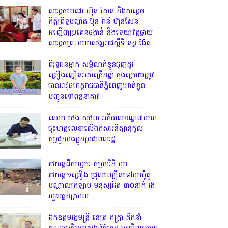
សម្តេចតេជោ ហ៊ុន សែន និងសម្ដេច
កិត្តិព្រឹទ្ធបណ្ឌិត ប៊ុន រ៉ានី ហ៊ុនសែន
អញ្ជើញប្រគេនចង្ហាន់ និងទេយ្យវត្ថុថ្វាយ
សម្តេចព្រះមហាសង្ឃរាជស្តីទី នន្ទ ង៉ែត
ពិរុទ្ធ​ជនម្នាក់ សម្ងំលាក់ខ្លួនជួញដូរ
គ្រឿងញៀនអស់ច្រើនឆ្នាំ ចុងក្រោយត្រូវ
បានអាវុធហត្ថរាជធានីភ្នំពេញឃាត់ខ្លួន
បញ្ជូនទៅពន្ធនាគារ!
លោក ថេង សុថុល អភិបាលខណ្ឌ៧មករា
ចុះហត្ថលេខាលើឯកសារនីត្យានុកូល
កម្មជូនបងប្អូនប្រជាពលរដ្ឋ
រថយន្តដឹកកម្មករ-កម្មការិនី បុក
រថយន្ត១គ្រឿង ជ្រុលល្បឿនទៅបុកម៉ូតូ
បណ្តាលក្រឡាប់ មនុស្សជិត ៣០នាក់ រង
របួសធ្ងន់ស្រាល
ឯកឧត្តមរដ្ឋមន្ត្រី នេត្រ ភក្ត្រា ដឹកនាំ