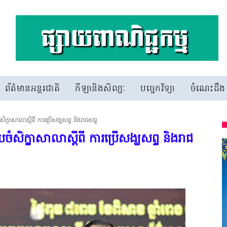
ព័ត៌មានអន្តរជាតិ
កីឡានិងសិល្បៈ
បច្ចេកវិទ្យា
ចំណេះដឹង
សិក្ខាសាលាស្តីពី ការប្រើសង្ឃសព្ទ និងរាជសព្ទ
បចំសិក្ខាសាលាស្តីពី ការប្រើសង្ឃសព្ទ និងរាជ