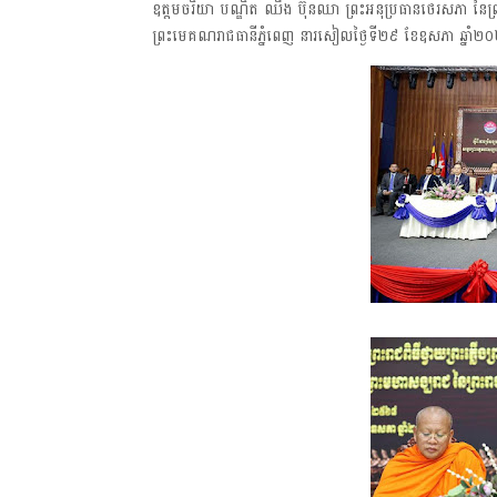
ឧត្តមចរិយា បណ្ឌិត ឈឹង ប៊ុនឈា ព្រះអនុប្រធានថេរសភា នៃព្រះព
ព្រះមេគណរាជធានីភ្នំពេញ នារសៀលថ្ងៃទី២៩ ខែឧសភា ឆ្នាំ២