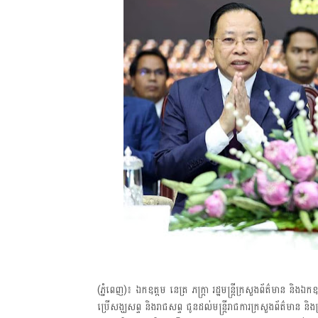
(ភ្នំពេញ)៖ ឯកឧត្តម នេត្រ ភក្ត្រា រដ្ឋមន្ត្រីក្រសួងព័ត៌មាន និង
ប្រើសង្ឃសព្ទ និងរាជសព្ទ ជូនដល់មន្ត្រីរាជការក្រសួងព័ត៌មាន និ