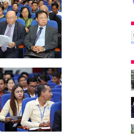
* អង្គភាពសារព័ត៌មាន"ជីវិតកូនខ្មែរ" ជាអង្គភាពមានច