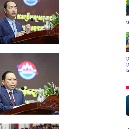
ល
ព
ក
ស