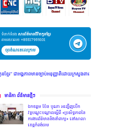
ទំនាក់ទំនង​​
សារព័ត៌មានជីវិតកូនខ្មែរ
តាមរយៈលេខ +85517959101
ចុចតំណតេលេក្រាម
្បាប់អនុញ្ញាតិដោយក្រសួងពាណិជ្ជកម្ម ក្រសួងការងារ ក្រសួងព័ត៌មាន * ក្រមសិលធ
មាតិកា ព័ត៌មានថ្មីៗ
ឯកឧត្តម ប៉ែន បូណា អញ្ជើញបើក
វគ្គបណ្តុះបណ្តាលស្តីពី «ប្រសិទ្ធភាពនៃ
ការងារព័ត៌មាននិងនាំពាក្យ» នៅសាលា
ខេត្តកំពង់ចាម