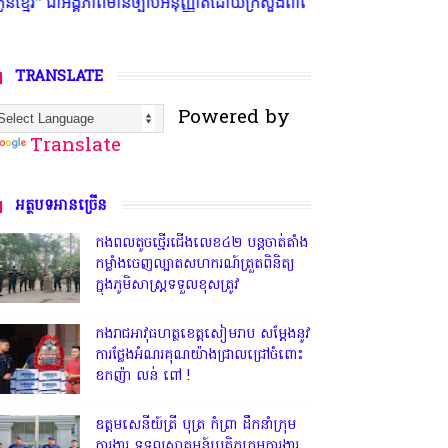
្បាប់អនុញ្ញាតិដោយក្រសួងពាណិជ្ជកម្ម ក្រសួងការងារ ក្រសួងព័ត៌មាន * ក្រមសិលធ
TRANSLATE
Powered by
Translate
អត្ថបទអានច្រើន
កងពលតូចថ្មើរជើងលេខ៤២ បន្តចាត់តាំង
កម្លាំងចេញល្បាតសហករណ៍ត្រួតពិនិត្យ
ក្នុងភូមិសាស្រ្តទទួលខុសត្រូវ
កងរាជអាវុធហត្ថខេត្តសៀមរាប សម្តែងនូវ
ការថ្លែងអំណរគុណយ៉ាងជ្រាលជ្រៅចំពោះ
ឧកញ៉ា លន់ ពៅ !
ឧត្តមសេនីយ៍ត្រី បុត្រ កំព្រា ដឹកនាំក្រុម
ការងារ ទទួលស្វាគមន៍ប្រតិភូក្រុមការងារ