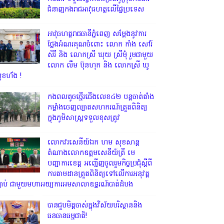
ជំនាញកងរាជអាវុធហត្ថលើផ្ទៃប្រទេស
អាវុធហត្ថរាជធានីភ្នំពេញ សម្តែងនូវការ
ថ្លែងអំណរគុណចំពោះ លោក កាំង សៅរ៍
សិរី និង លោកស្រី ឃុយ ស្រីមុំ រួមជាមួយ
លោក លឹម ប៊ុនហុក និង លោកស្រី ឃូ
ុខហ័ង !
កងពលតូចថ្មើរជើងលេខ៤២ បន្តចាត់តាំង
កម្លាំងចេញល្បាតសហករណ៍ត្រួតពិនិត្យ
ក្នុងភូមិសាស្រ្តទទួលខុសត្រូវ
លោក​វរសេនីយ៍ឯក​ ហម​ សុខសាន្ត
តំណាង​លោកឧត្តមសេនីយ៍ត្រី មេ
បញ្ជាការ​ខេត្ត អញ្ជេីញចូលរួមកិច្ចប្រជុំស្ដីពី
ការតាមដានត្រួតពិនិត្យទៅលេីការអនុវត្ត
្បាប់​ ជាមួយមហាអយ្យការអមសាលាឧទ្ឋរណ៍បាត់ដំបង
បានជួបមិត្តចាស់ក្នុងវិស័យបរិស្ថាននិង
ធនធានធម្មជាតិ!