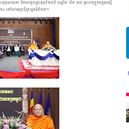
ុទ្ធសាសនា និងសម្តេចព្រះពុទ្ធជ័យមុនី បណ្ឌិត ឃឹម សន ព្រះចតុម្មុខមង្គលរង្សី
០២៤ នៅសាលប្រជុំក្រសួងព័ត៌មាន។
* អង្គភាពសារព័ត៌មាន"ជីវិតកូនខ្មែរ" ជាអង្គភាពមានច