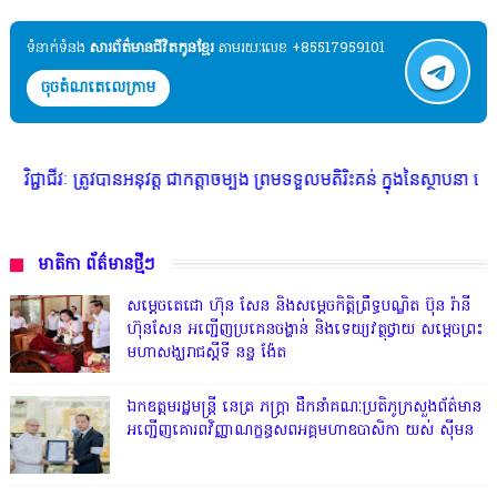
ទំនាក់ទំនង​​
សារព័ត៌មានជីវិតកូនខ្មែរ
តាមរយៈលេខ +85517959101
ចុចតំណតេលេក្រាម
 ត្រូវបានអនុវត្ត ជាកត្តាចម្បង ព្រមទទួលមតិរិះគន់ ក្នុងនៃស្ថាបនា គោរពច្បាប
មាតិកា ព័ត៌មានថ្មីៗ
សម្តេចតេជោ ហ៊ុន សែន និងសម្ដេចកិត្តិព្រឹទ្ធបណ្ឌិត ប៊ុន រ៉ានី
ហ៊ុនសែន អញ្ជើញប្រគេនចង្ហាន់ និងទេយ្យវត្ថុថ្វាយ សម្តេចព្រះ
មហាសង្ឃរាជស្តីទី នន្ទ ង៉ែត
ឯកឧត្តមរដ្ឋមន្ត្រី នេត្រ ភក្ត្រា ដឹកនាំគណៈប្រតិភូក្រសួងព័ត៌មាន
អញ្ជើញគោរពវិញ្ញាណក្ខន្ធសពអគ្គមហាឧបាសិកា យស់ ស៊ីមន