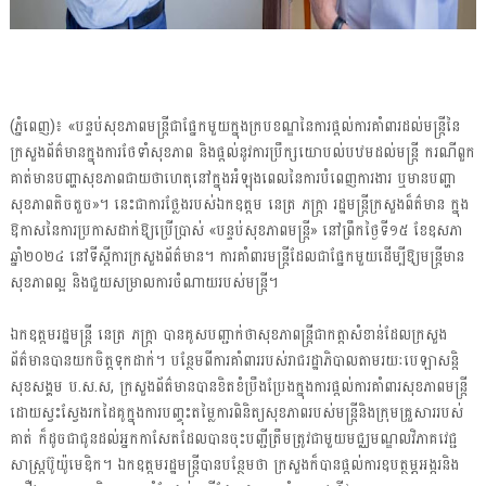
(ភ្នំពេញ)៖ «បន្ទប់សុខភាពមន្ត្រីជាផ្នែកមួយក្នុងក្របខណ្ឌនៃការផ្តល់ការគាំពារដល់មន្ត្រីនៃ
ក្រសួងព័ត៌មានក្នុងការថែទាំសុខភាព និងផ្តល់នូវការប្រឹក្សយោបល់បឋមដល់មន្ត្រី ករណីពួក
គាត់មានបញ្ហាសុខភាពជាយថាហេតុនៅក្នុងអំឡុងពេលនៃការបំពេញការងារ ឬមានបញ្ហា
សុខភាពតិចតួច»។ នេះជាការថ្លែងរបស់ឯកឧត្តម នេត្រ ភក្ត្រា រដ្ឋមន្ត្រីក្រសួងព៏ត៌មាន ក្នុង
ឱកាសនៃការប្រកាសដាក់ឱ្យប្រើប្រាស់ «បន្ទប់សុខភាពមន្ត្រី» នៅព្រឹកថ្ងៃទី១៥ ខែឧសភា
ឆ្នាំ២០២៤ នៅទីស្តីការក្រសួងព័ត៌មាន។ ការគាំពារមន្ត្រីដែលជាផ្នែកមួយដើម្បីឱ្យមន្ត្រីមាន
សុខភាពល្អ និងជួយសម្រាលការចំណាយរបស់មន្ត្រី។
ឯកឧត្តមរដ្ឋមន្ត្រី នេត្រ ភក្ត្រា បានគូសបញ្ជាក់ថាសុខភាពន្ត្រីជាកត្តាសំខាន់ដែលក្រសួង
ព័ត៌មានបានយកចិត្តទុកដាក់។ បន្ថែមពីការគាំពាររបស់រាជរដ្ឋាភិបាលតាមរយៈបេឡាសន្តិ
សុខសង្គម ប.ស.ស, ក្រសួងព័ត៌មានបានខិតខំប្រឹងប្រែងក្នុងការផ្តល់ការគាំពារសុខភាពមន្ត្រី
ដោយស្វះស្វែងរកដៃគូក្នុងការបញ្ចុះតម្លៃការពិនិត្យសុខភាពរបស់មន្ត្រីនិងក្រុមគ្រួសារ​របស់
គាត់ ក៏ដូចជាជូនដល់អ្នកកាសែតដែលបានចុះបញ្ជីត្រឹមត្រូវជាមួយមជ្ឈមណ្ឌលវិភាគវេជ្ជ
សាស្ត្រប៊ូយ៉ូមេឌិក។ ឯកឧត្តមរដ្ឋមន្ត្រីបានបន្ថែមថា ក្រសួងក៏បានផ្តល់ការឧបត្ថម្ភអង្ករនិង