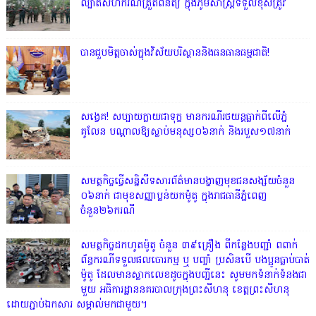
ល្បាតសហករណ៍ត្រួតពិនិត្យ ក្នុងភូមិសាស្រ្តទទួលខុសត្រូវ
បានជួបមិត្តចាស់ក្នុងវិស័យបរិស្ថាននិងធនធានធម្មជាតិ!
សង្វេគ! សប្បាយក្លាយជាទុក្ខ មានករណីរថយន្តធ្លាក់ពីលើភ្នំ
គូលែន បណ្ដាលឱ្យស្លាប់មនុស្ស០៦នាក់ និងរបួស១៧នាក់
សមត្ថកិច្ចធ្វើសន្និសីទសារព័ត៌មានបង្ហាញមុខជនសង្ស័យចំនួន
០៦នាក់ ជាមុខសញ្ញាប្លន់យកម៉ូតូ ក្នុងរាជធានីភ្នំពេញ
ចំនួន២៦ករណី
សមត្ថកិច្ចដកហូតម៉ូតូ ចំនួន ៣៩គ្រឿង ពីកន្លែងបញ្ជាំ ពពាក់
ព័ន្ធករណីទទួលផលចោរកម្ម ឬ បញ្ចាំ ប្រសិនបើ បងប្អូនធ្លាប់បាត់
ម៉ូតូ ដែលមានស្លាកលេខដូចក្នុងបញ្ជីនេះ សូមមកទំនាក់ទំនងជា
មួយ អធិការដ្ឋាននគរបាលក្រុងព្រះសីហនុ ខេត្តព្រះសីហនុ
ដោយភ្ជាប់ឯកសារ សម្គាល់មកជាមួយ។