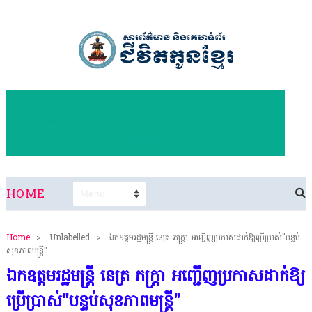
HOME
Home
>
Unlabelled
>
ឯកឧត្តមរដ្ឋមន្ត្រី នេត្រ ភក្ត្រា អញ្ជើញប្រកាសដាក់ឱ្យប្រើប្រាស់"បន្ទប់
សុខភាពមន្ត្រី"
ឯកឧត្តមរដ្ឋមន្ត្រី នេត្រ ភក្ត្រា អញ្ជើញប្រកាសដាក់ឱ្យ
ប្រើប្រាស់"បន្ទប់សុខភាពមន្ត្រី"