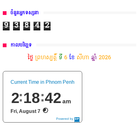
ចំនួនអ្នកទស្សនា
9
3
8
4
2
កាលបរិច្ឆេទ
ថ្ងៃ
ព្រហស្បត្តិ៍
ទី
6
ខែ
សីហា
ឆ្នាំ
2026
Current Time in Phnom Penh
2
18
43
am
Fri, August 7
Powered by
DaysPedia.c
om