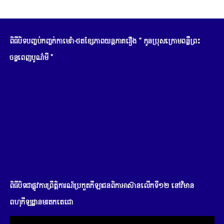
ពិធីបិទបញ្ចប់កញ្ចក់កាមេរ៉ា-ថតខ្សែភាពយន្តភាគរឿង " កូនប្រុសក្រោមពន្លឺព្រះ
ចន្ទពេញបូណ៌មី "
ពិធីបិទជាផ្លូវការព្រឹត្តិការណ៍ប្រកួតកីឡាជនពិកាអាស៊ានលើកទី១២ នៅវិមាន
ពហុកីឡដ្ឋានមរតកតេជោ