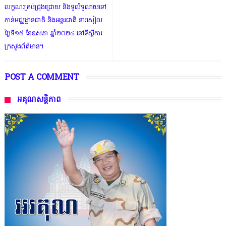
លក្ខណៈគ្រប់ជ្រុងជ្រោយ និងទូលំទូលាយទៅ
កាន់មជ្ឈដ្ឋានជាតិ និងអន្តរជាតិ នារសៀល
ថ្ងៃទី១៥ ខែឧសភា ឆ្នាំ២០២៤ នៅទីស្តីការ
ក្រសួងព័ត៌មាន។
POST A COMMENT
អគុណសន្តិភាព