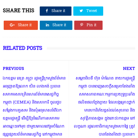
SHARE THIS
Share it
Tweet
Share it
Share it
Pin it
RELATED POSTS
PREVIOUS
NEXT
ឯកឧត្តម នេត្រ ភក្ត្រា រដ្ឋមន្ត្រីក្រសួងព័ត៌មាន
សម្តេចធិបតី ហ៊ុន ម៉ាណែត នាយករដ្ឋមន្ត្រី
អនុញ្ញាតឱ្យលោក យិន លាងគង់ ប្រធាន
កម្ពុជា បានចេញសេចក្តីសម្រេចតែងតាំង
សមាគមសហគ្រិនសារព័ត៌មានសេដ្ឋកិច្ច
សមាសភាពគណៈកម្មការប្រយុទ្ធប្រឆាំង
កម្ពុជា (CEMEA) និងសហការី ចូលជួប
ផលិតផលក្លែងក្លាយ ដែលបង្កគ្រោះថ្នាក់
សម្តែងការគួរសម និងសុំអនុសាសន៍ពីឯក
មានហានិភ័យខ្ពស់ដល់សុខភាព និង
ឧត្តមរដ្ឋមន្ត្រី ដើម្បីឱ្យដំណើរការសមាគម
សុវត្ថិភាពសង្គម ក្នុងនោះឯកឧត្តម នៅ
អាចឆ្ពោះទៅមុខ ជាមួយគោលដៅរួមចំណែក
លក្ខណា រដ្ឋលេខាធិការក្រសួងមហាផ្ទៃ ត្រូវ
ផ្សព្វផ្សាយព័ត៌មានសេដ្ឋកិច្ច នៅកម្ពុជាមាន
បានតែងតាំងជា ប្រធាន។