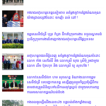
កងរាជអាវុធហត្ថខេត្តសៀមរាប សម្តែងនូវការថ្លែងអំណរគុណ
យ៉ាងជ្រាលជ្រៅចំពោះ ឧកញ៉ា លន់ ពៅ !
ឧត្តមសេនីយ៍ត្រី បុត្រ កំព្រា ដឹកនាំក្រុមការងារ ទទួលស្វាគមន៍
ប្រតិភូក្រុមការងារជំនាញកងរាជអាវុធហត្ថលើផ្ទៃប្រទេស
អាវុធហត្ថរាជធានីភ្នំពេញ សម្តែងនូវការថ្លែងអំណរគុណចំពោះ
លោក កាំង សៅរ៍សិរី និង លោកស្រី ឃុយ ស្រីមុំ រួមជាមួយ
លោក លឹម ប៊ុនហុក និង លោកស្រី ឃូ សុខហ័ង !
លោក​វរសេនីយ៍ឯក​ ហម​ សុខសាន្ត តំណាង​លោកឧត្តម
សេនីយ៍ត្រី មេបញ្ជាការ​ខេត្ត អញ្ជេីញចូលរួមកិច្ចប្រជុំស្ដីពីការ
តាមដានត្រួតពិនិត្យទៅលេីការអនុវត្តច្បាប់​ ជាមួយមហាអយ្យ
ការអមសាលាឧទ្ឋរណ៍បាត់ដំបង
កងពលតូចថ្មើរជើងលេខ៤២ បន្តចាត់តាំងកម្លាំងចេញ