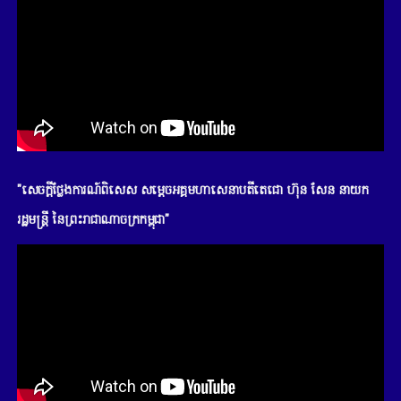
"សេចក្តីថ្លែងការណ៍ពិសេស សម្តេចអគ្គមហាសេនាបតីតេជោ ហ៊ុន សែន នាយក
រដ្ឋមន្រ្តី នៃព្រះរាជាណាចក្រកម្ពុជា"