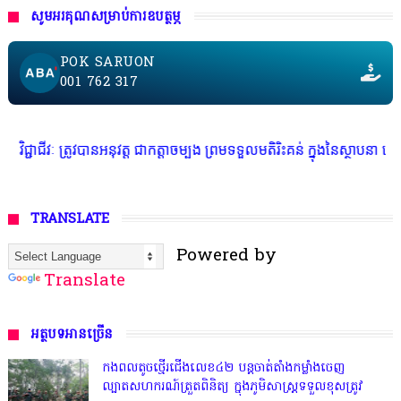
សូមអរគុណសម្រាប់ការឧបត្ថម្ភ
POK SARUON
001 762 317
 ត្រូវបានអនុវត្ត ជាកត្តាចម្បង ព្រមទទួលមតិរិះគន់ ក្នុងនៃស្ថាបនា គោរពច្បាប
TRANSLATE
Powered by
Translate
អត្ថបទអានច្រើន
កងពលតូចថ្មើរជើងលេខ៤២ បន្តចាត់តាំងកម្លាំងចេញ
ល្បាតសហករណ៍ត្រួតពិនិត្យ ក្នុងភូមិសាស្រ្តទទួលខុសត្រូវ