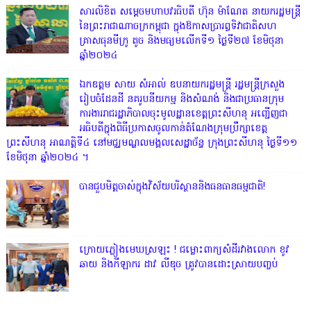
សារលិខិត សម្តេចមហាបវរធិបតី ហ៊ុន ម៉ាណែត នាយករដ្ឋមន្ត្រី
នៃព្រះរាជាណាចក្រកម្ពុជា ក្នុងឱកាសប្រារព្ធទិវាជាតិសហ
គ្រាសធុនមីក្រូ តូច និងមធ្យមលើកទី១ ថ្ងៃទី២៧ ខែមិថុនា
ឆ្នាំ២០២៤
ឯកឧត្តម សាយ សំអាល់ ឧបនាយករដ្ឋមន្ត្រី រដ្ឋមន្ត្រីក្រសួង
រៀបចំដែនដី នគរូបនីយកម្ម និងសំណង់ និងជាប្រធានក្រុម
ការងាររាជរដ្ឋាភិបាលចុះមូលដ្ឋានខេត្តព្រះសីហនុ អញ្ជើញជា
អធិបតីក្នុងពិធីប្រកាសចូលកាន់តំណែងក្រុមប្រឹក្សាខេត្ត
ព្រះសីហនុ អាណត្តិទី៤ នៅមជ្ឈមណ្ឌលមង្គលសេដ្ឋាច័ន្ទ ក្រុងព្រះសីហនុ ថ្ងៃទី១១
ខែមិថុនា ឆ្នាំ២០២៤ ។
បានជួបមិត្តចាស់ក្នុងវិស័យបរិស្ថាននិងធនធានធម្មជាតិ!
ក្រោយភ្លៀងមេឃស្រឡះ ! ជម្លោះពាក្យសំដីរវាងលោក ខូវ
ឆាយ និងកីឡាករ ដាវ លីឌុច ត្រូវបានដោះស្រាយបញ្ចប់