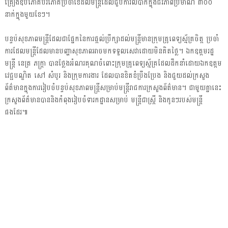
គ្រឿងឧបភោគបរិភោគប្រចាំខែដល់មន្ត្រីដែលជួបការលំបាកក្នុងជីវភាពប្រមាណ ៣០០
នាក់ក្នុងមួយខែៗ។
បន្ទប់សុខភាពមន្ត្រីដែលជាផ្នែកនៃការផ្តល់ប្រឹក្សាដល់មន្ត្រីមានក្រុមគ្រូពេទ្យស្ម័គ្រចិត្ត ប្រចាំ
ការដែលមន្ត្រីដែលមានបញ្ហាសុខភាពអាចមកទទួលសេវាដោយមិនគិតថ្លៃ។ ឯកឧត្តមរដ្ឋ
មន្ត្រី នេត្រ ភក្ត្រា បានថ្លែងអំណរគុណចំពោះក្រុមគ្រូពេទ្យស្ម័គ្រដែលដឹកនាំដោយឯកឧត្តម
វេជ្ជបណ្ឌិត សៅ សំបូរ និងក្រុមការងារ ដែលបានខិតខំប្រឹងប្រែង និងជួយដល់ក្រសួង
ព័ត៌មានក្នុងការរៀបចំបន្ទប់សុខភាពមន្ត្រីសម្រាប់មន្ត្រីរាជការក្រសួងព័ត៌មាន។ ជាមួយគ្នានេះ
ក្រសួងព័ត៌មានបាននិងកំពុងរៀបចំទារកដ្ឋានសម្រាប់ មន្ត្រីជាស្ត្រី និងកូនៗរបស់មន្ត្រី
ផងដែរ៕