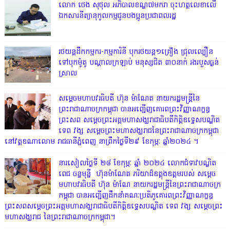
លោក ថេង សុថុល អភិបាលខណ្ឌ៧មករា ចុះហត្ថលេខាលើ
ឯកសារនីត្យានុកូលកម្មជូនបងប្អូនប្រជាពលរដ្ឋ
រថយន្តដឹកកម្មករ-កម្មការិនី បុករថយន្ត១គ្រឿង ជ្រុលល្បឿន
ទៅបុកម៉ូតូ បណ្តាលក្រឡាប់ មនុស្សជិត ៣០នាក់ រងរបួសធ្ងន់
ស្រាល
សម្តេចមហាបវរធិបតី ហ៊ុន ម៉ាណែត នាយករដ្ឋមន្ត្រីនៃ
ព្រះរាជាណាចក្រកម្ពុជា បានអញ្ជើញគោរពព្រះវិញ្ញាណក្ខន្ធ
ព្រះសព សម្តេចព្រះអគ្គមហាសង្ឃរាជាធិបតីកិត្តិឧទ្ទេសបណ្ឌិត
ទេព វង្ស សម្តេចព្រះមហាសង្ឃរាជនៃព្រះរាជាណាចក្រកម្ពុជា
នៅវត្តឧណាលោម រាជធានីភ្នំពេញ នាព្រឹកថ្ងៃទី២៩ ខែកុម្ភៈ ឆ្នាំ២០២៤ ។
នារសៀលថ្ងៃទី ២៨ ខែកុម្ភៈ ឆ្នាំ ២០២៤ លោកជំទាវបណ្ឌិត
ពេជ ចន្ទមុន្នី ហ៊ុនម៉ាណែត ភរិយាដ៏ឧត្តុងឧត្តមរបស់ សម្តេច
មហាបវរធិបតី ហ៊ុន ម៉ាណែ នាយករដ្ឋមន្រ្តីនៃព្រះរាជាណាចក្រ
កម្ពុជា បានអញ្ជើញដឹកនាំគណៈប្រតិភូគោរពព្រះវិញ្ញាណក្ខន្ធ
ព្រះសពសម្តេចព្រះអគ្គមហាសង្ឃរាជាធិបតីកិត្តិឧទ្ទេសបណ្ឌិត ទេព វង្ស សម្តេចព្រះ
មហាសង្ឃរាជ នៃព្រះរាជាណាចក្រកម្ពុជា។