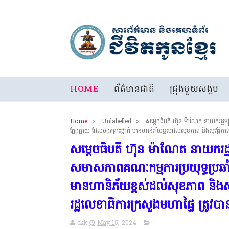
HOME
ព័ត៌មានជាតិ
ជ្រុងមួយសង្គម
Home
>
Unlabelled
>
សម្តេចធិបតី ហ៊ុន ម៉ាណែត នាយករដ្ឋម
ក្លែងក្លាយ ដែលបង្កគ្រោះថ្នាក់ មានហានិភ័យខ្ពស់ដល់សុខភាព និងសុវត្ថិភ
សម្តេចធិបតី ហ៊ុន ម៉ាណែត នាយករដ្ឋ
សមាសភាពគណៈកម្មការប្រយុទ្ធប្រឆាំ
មានហានិភ័យខ្ពស់ដល់សុខភាព និងសុ
រដ្ឋលេខាធិការក្រសួងមហាផ្ទៃ ត្រូវ
ckk
May 15, 2024