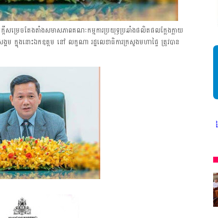
េចក្តីសម្រេចតែងតាំងសមាសភាពគណៈកម្មការប្រយុទ្ធប្រឆាំងផលិតផលក្លែងក្លាយ
ពសង្គម ក្នុងនោះឯកឧត្តម នៅ លក្ខណា រដ្ឋលេខាធិការក្រសួងមហាផ្ទៃ ត្រូវបាន
* អង្គភាពសារព័ត៌មាន"ជីវិតកូនខ្មែរ" ជាអង្គភាពមានច្បាប់