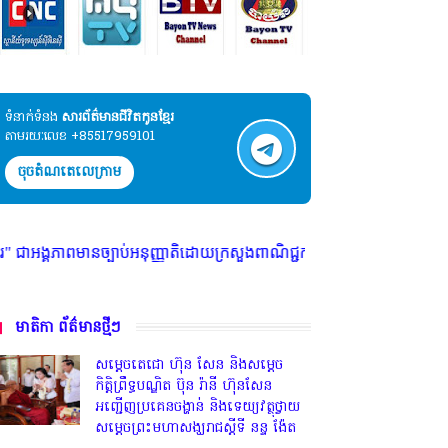
ទំនាក់ទំនង​​
សារព័ត៌មានជីវិតកូនខ្មែរ
តាមរយៈលេខ +85517959101
ចុចតំណតេលេក្រាម
អនុញ្ញាតិដោយក្រសួងពាណិជ្ជកម្ម ក្រសួងការងារ ក្រសួងព័ត៌មាន * ក្រមសិលធម៌ វិ
មាតិកា ព័ត៌មានថ្មីៗ
សម្តេចតេជោ ហ៊ុន សែន និងសម្ដេច
កិត្តិព្រឹទ្ធបណ្ឌិត ប៊ុន រ៉ានី ហ៊ុនសែន
អញ្ជើញប្រគេនចង្ហាន់ និងទេយ្យវត្ថុថ្វាយ
សម្តេចព្រះមហាសង្ឃរាជស្តីទី នន្ទ ង៉ែត