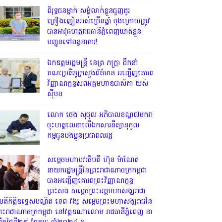
ពិរុទ្ធ​ជនម្នាក់ សម្ងំលាក់ខ្លួនជួញដូរ
គ្រឿងញៀនអស់ច្រើនឆ្នាំ ចុងក្រោយត្រូវ
បានអាវុធហត្ថរាជធានីភ្នំពេញឃាត់ខ្លួន
បញ្ជូនទៅពន្ធនាគារ!
ឯកឧត្តមរដ្ឋមន្ត្រី នេត្រ ភក្ត្រា ដឹកនាំ
គណៈប្រតិភូក្រសួងព័ត៌មាន អញ្ជើញគោរព
វិញ្ញាណក្ខន្ធសពអគ្គមហាឧបាសិកា យស់
ស៊ីមន
លោក ថេង សុថុល អភិបាលខណ្ឌ៧មករា
ចុះហត្ថលេខាលើឯកសារនីត្យានុកូល
កម្មជូនបងប្អូនប្រជាពលរដ្ឋ
សម្តេចមហាបវរធិបតី ហ៊ុន ម៉ាណែត
នាយករដ្ឋមន្ត្រីនៃព្រះរាជាណាចក្រកម្ពុជា
បានអញ្ជើញគោរពព្រះវិញ្ញាណក្ខន្ធ
ព្រះសព សម្តេចព្រះអគ្គមហាសង្ឃរាជា
ិបតីកិត្តិឧទ្ទេសបណ្ឌិត ទេព វង្ស សម្តេចព្រះមហាសង្ឃរាជនៃ
្រះរាជាណាចក្រកម្ពុជា នៅវត្តឧណាលោម រាជធានីភ្នំពេញ នា