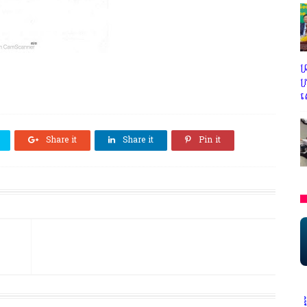
ព
ក
ស
Share it
Share it
Pin it
* អង្គភាពសារព័ត៌មាន"ជីវិតកូនខ្មែរ" ជាអង្គភាពមានច្បាប់