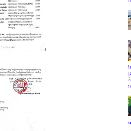
ព
ន
ព
ក
ព
ល