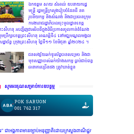
ឯកឧត្តម សាយ សំអាល់ ឧបនាយករដ្ឋ
មន្ត្រី រដ្ឋមន្ត្រីក្រសួងរៀបចំដែនដី នគ
រូបនីយកម្ម និងសំណង់ និងជាប្រធានក្រុម
ការងាររាជរដ្ឋាភិបាលចុះមូលដ្ឋានខេត្ត
្រះសីហនុ អញ្ជើញជាអធិបតីក្នុងពិធីប្រកាសចូលកាន់តំណែង
្រុមប្រឹក្សាខេត្តព្រះសីហនុ អាណត្តិទី៤ នៅមជ្ឈមណ្ឌលមង្គល
េដ្ឋាច័ន្ទ ក្រុងព្រះសីហនុ ថ្ងៃទី១១ ខែមិថុនា ឆ្នាំ២០២៤ ។
ជនសង្ស័យឆក់ទូរស័ព្ទបានសម្រេច និងជា
មុខសញ្ញាចាស់ឆក់យ៉ាងសកម្ម​ ធ្លាប់ជាប់ពន្ធ
ធានាគារច្រេីនដង ត្រូវឃាត់ខ្លួន
សូមអរគុណសម្រាប់ការឧបត្ថម្ភ
POK SARUON
001 762 317
អនុញ្ញាតិដោយក្រសួងពាណិជ្ជកម្ម ក្រសួងការងារ ក្រសួងព័ត៌មាន * ក្រមសិលធម៌ វិ