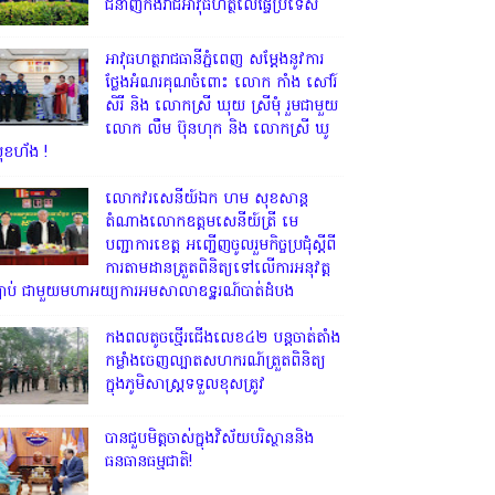
ជំនាញកងរាជអាវុធហត្ថលើផ្ទៃប្រទេស
អាវុធហត្ថរាជធានីភ្នំពេញ សម្តែងនូវការ
ថ្លែងអំណរគុណចំពោះ លោក កាំង សៅរ៍
សិរី និង លោកស្រី ឃុយ ស្រីមុំ រួមជាមួយ
លោក លឹម ប៊ុនហុក និង លោកស្រី ឃូ
ុខហ័ង !
លោក​វរសេនីយ៍ឯក​ ហម​ សុខសាន្ត
តំណាង​លោកឧត្តមសេនីយ៍ត្រី មេ
បញ្ជាការ​ខេត្ត អញ្ជេីញចូលរួមកិច្ចប្រជុំស្ដីពី
ការតាមដានត្រួតពិនិត្យទៅលេីការអនុវត្ត
្បាប់​ ជាមួយមហាអយ្យការអមសាលាឧទ្ឋរណ៍បាត់ដំបង
កងពលតូចថ្មើរជើងលេខ៤២ បន្តចាត់តាំង
កម្លាំងចេញល្បាតសហករណ៍ត្រួតពិនិត្យ
ក្នុងភូមិសាស្រ្តទទួលខុសត្រូវ
បានជួបមិត្តចាស់ក្នុងវិស័យបរិស្ថាននិង
ធនធានធម្មជាតិ!