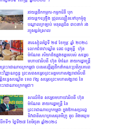
្រឹកថ្ងៃទី២៩ ខែកុម្ភៈ ឆ្នាំ២០២៤ ។
រថយន្តដឹកកម្មករ-កម្មការិនី បុក
រថយន្ត១គ្រឿង ជ្រុលល្បឿនទៅបុកម៉ូតូ
បណ្តាលក្រឡាប់ មនុស្សជិត ៣០នាក់ រង
របួសធ្ងន់ស្រាល
នារសៀលថ្ងៃទី ២៨ ខែកុម្ភៈ ឆ្នាំ ២០២៤
លោកជំទាវបណ្ឌិត ពេជ ចន្ទមុន្នី ហ៊ុន
ម៉ាណែត ភរិយាដ៏ឧត្តុងឧត្តមរបស់ សម្តេច
មហាបវរធិបតី ហ៊ុន ម៉ាណែ នាយករដ្ឋមន្រ្តី
ៃព្រះរាជាណាចក្រកម្ពុជា បានអញ្ជើញដឹកនាំគណៈប្រតិភូគោរព
្រះវិញ្ញាណក្ខន្ធ ព្រះសពសម្តេចព្រះអគ្គមហាសង្ឃរាជាធិបតី
ិត្តិឧទ្ទេសបណ្ឌិត ទេព វង្ស សម្តេចព្រះមហាសង្ឃរាជ នៃ
្រះរាជាណាចក្រកម្ពុជា។
សារលិខិត សម្តេចមហាបវរធិបតី ហ៊ុន
ម៉ាណែត នាយករដ្ឋមន្ត្រី នៃ
ព្រះរាជាណាចក្រកម្ពុជា ក្នុងឱកាសប្រារព្ធ
ទិវាជាតិសហគ្រាសធុនមីក្រូ តូច និងមធ្យម
ើកទី១ ថ្ងៃទី២៧ ខែមិថុនា ឆ្នាំ២០២៤