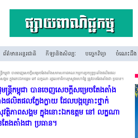
ព័ត៌មានអន្តរជាតិ
កីឡានិងសិល្បៈ
បច្ចេកវិទ្យា
ចំណេះដឹង
ន្ត្រីកម្ពុជា បានចេញសេចក្តីសម្រេចតែងតាំងសមាសភាពគណៈកម្មការប្រយុទ្ធប្រឆាំងផលិតផល
ាពសង្គម ក្នុងនោះឯកឧត្តម នៅ លក្ខណា រដ្ឋលេខាធិការក្រសួងមហាផ្ទៃ ត្រូវបានតែងតាំងជា ប្រធាន។
មន្ត្រីកម្ពុជា បានចេញសេចក្តីសម្រេចតែងតាំង
ងផលិតផលក្លែងក្លាយ ដែលបង្កគ្រោះថ្នាក់
វត្ថិភាពសង្គម ក្នុងនោះឯកឧត្តម នៅ លក្ខណា
បានតែងតាំងជា ប្រធាន។