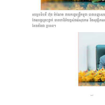
សម្តេចធិបតី ហ៊ុន ម៉ាណែត នាយករដ្ឋមន្ត្រីកម្ពុជា បានចេញស
ដែលបង្កគ្រោះថ្នាក់ មានហានិភ័យខ្ពស់ដល់សុខភាព និងសុវត្ថិភា
តែងតាំងជា ប្រធាន។