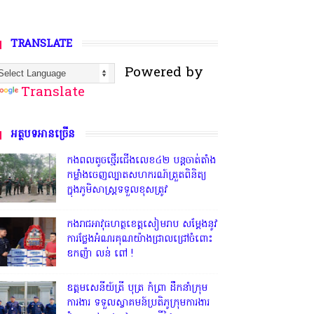
TRANSLATE
Powered by
Translate
អត្ថបទអានច្រើន
កងពលតូចថ្មើរជើងលេខ៤២ បន្តចាត់តាំង
កម្លាំងចេញល្បាតសហករណ៍ត្រួតពិនិត្យ
ក្នុងភូមិសាស្រ្តទទួលខុសត្រូវ
កងរាជអាវុធហត្ថខេត្តសៀមរាប សម្តែងនូវ
ការថ្លែងអំណរគុណយ៉ាងជ្រាលជ្រៅចំពោះ
ឧកញ៉ា លន់ ពៅ !
ឧត្តមសេនីយ៍ត្រី បុត្រ កំព្រា ដឹកនាំក្រុម
ការងារ ទទួលស្វាគមន៍ប្រតិភូក្រុមការងារ