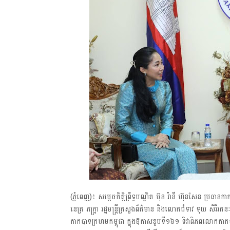
(ភ្នំពេញ)៖ សម្តេចកិត្តិព្រឹទ្ធបណ្ឌិត ប៊ុន រ៉ានី ហ៊ុនសែន ប
នេត្រ ភក្ត្រា រដ្ឋមន្ត្រីក្រសួងព័ត៌មាន និងលោកជំទាវ ទុយ ស
កាកបាទក្រហមកម្ពុជា ក្នុងឱកាសខួបទី១៦១ ទិវាពិភពលោកកាកប