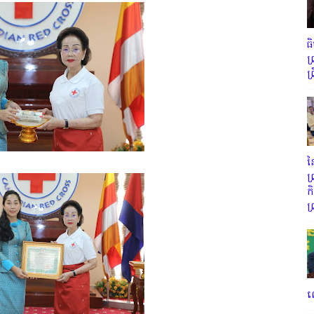
ធ
ព
ព
ន
ព
ក
ព
ល