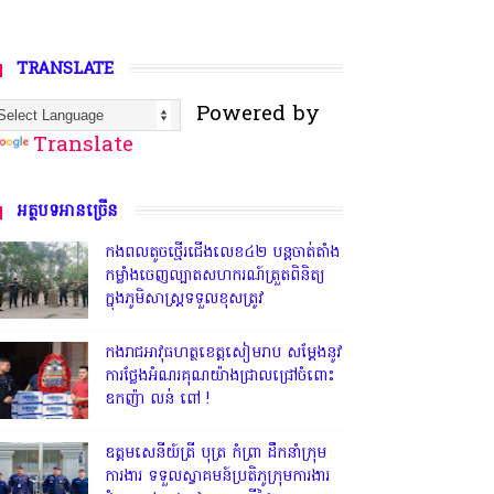
TRANSLATE
Powered by
Translate
អត្ថបទអានច្រើន
កងពលតូចថ្មើរជើងលេខ៤២ បន្តចាត់តាំង
កម្លាំងចេញល្បាតសហករណ៍ត្រួតពិនិត្យ
ក្នុងភូមិសាស្រ្តទទួលខុសត្រូវ
កងរាជអាវុធហត្ថខេត្តសៀមរាប សម្តែងនូវ
ការថ្លែងអំណរគុណយ៉ាងជ្រាលជ្រៅចំពោះ
ឧកញ៉ា លន់ ពៅ !
ឧត្តមសេនីយ៍ត្រី បុត្រ កំព្រា ដឹកនាំក្រុម
ការងារ ទទួលស្វាគមន៍ប្រតិភូក្រុមការងារ