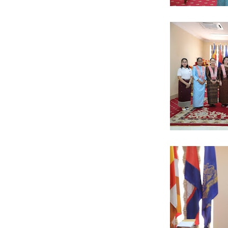
* អង្គភាពសារព័ត៌មាន"ជ