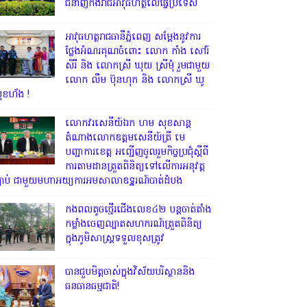
ជំនាញកងរាជអាវុធហត្ថលើផ្ទៃប្រទេស
អាវុធហត្ថរាជធានីភ្នំពេញ សម្តែងនូវការ
ថ្លែងអំណរគុណចំពោះ លោក កាំង សៅរ៍
សិរី និង លោកស្រី ឃុយ ស្រីមុំ រួមជាមួយ
លោក លឹម ប៊ុនហុក និង លោកស្រី ឃូ
ុខហ័ង !
លោក​វរសេនីយ៍ឯក​ ហម​ សុខសាន្ត
តំណាង​លោកឧត្តមសេនីយ៍ត្រី មេ
បញ្ជាការ​ខេត្ត អញ្ជេីញចូលរួមកិច្ចប្រជុំស្ដីពី
ការតាមដានត្រួតពិនិត្យទៅលេីការអនុវត្ត
្បាប់​ ជាមួយមហាអយ្យការអមសាលាឧទ្ឋរណ៍បាត់ដំបង
កងពលតូចថ្មើរជើងលេខ៤២ បន្តចាត់តាំង
កម្លាំងចេញល្បាតសហករណ៍ត្រួតពិនិត្យ
ក្នុងភូមិសាស្រ្តទទួលខុសត្រូវ
បានជួបមិត្តចាស់ក្នុងវិស័យបរិស្ថាននិង
ធនធានធម្មជាតិ!