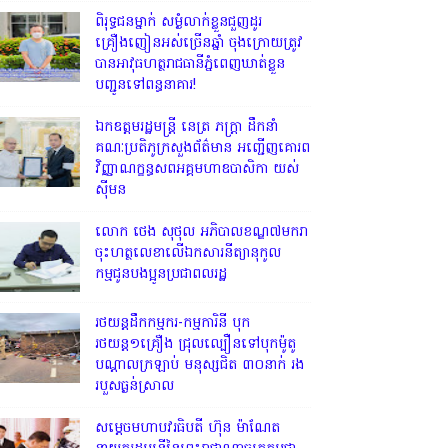
ពិរុទ្ធ​ជនម្នាក់ សម្ងំលាក់ខ្លួនជួញដូរ
គ្រឿងញៀនអស់ច្រើនឆ្នាំ ចុងក្រោយត្រូវ
បានអាវុធហត្ថរាជធានីភ្នំពេញឃាត់ខ្លួន
បញ្ជូនទៅពន្ធនាគារ!
ឯកឧត្តមរដ្ឋមន្ត្រី នេត្រ ភក្ត្រា ដឹកនាំ
គណៈប្រតិភូក្រសួងព័ត៌មាន អញ្ជើញគោរព
វិញ្ញាណក្ខន្ធសពអគ្គមហាឧបាសិកា យស់
ស៊ីមន
លោក ថេង សុថុល អភិបាលខណ្ឌ៧មករា
ចុះហត្ថលេខាលើឯកសារនីត្យានុកូល
កម្មជូនបងប្អូនប្រជាពលរដ្ឋ
រថយន្តដឹកកម្មករ-កម្មការិនី បុក
រថយន្ត១គ្រឿង ជ្រុលល្បឿនទៅបុកម៉ូតូ
បណ្តាលក្រឡាប់ មនុស្សជិត ៣០នាក់ រង
របួសធ្ងន់ស្រាល
សម្តេចមហាបវរធិបតី ហ៊ុន ម៉ាណែត