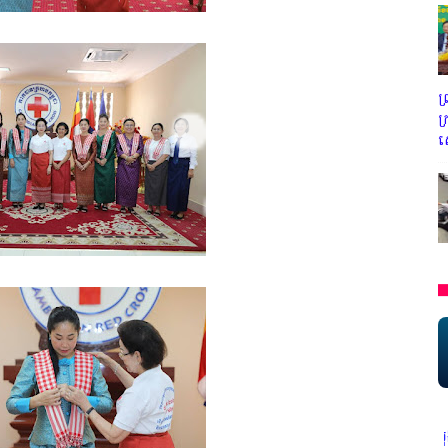
ព
ក
ស
ីវិតកូនខ្មែរ" ជាអង្គភាពមានច្បាប់អនុញ្ញាតិដោយក្រសួងពាណិជ្ជកម្ម ក្រសួងការង