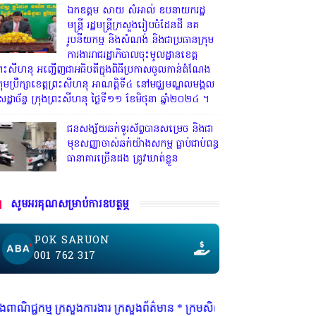
ឯកឧត្តម សាយ សំអាល់ ឧបនាយករដ្ឋ
មន្ត្រី រដ្ឋមន្ត្រីក្រសួងរៀបចំដែនដី នគ
រូបនីយកម្ម និងសំណង់ និងជាប្រធានក្រុម
ការងាររាជរដ្ឋាភិបាលចុះមូលដ្ឋានខេត្ត
្រះសីហនុ អញ្ជើញជាអធិបតីក្នុងពិធីប្រកាសចូលកាន់តំណែង
្រុមប្រឹក្សាខេត្តព្រះសីហនុ អាណត្តិទី៤ នៅមជ្ឈមណ្ឌលមង្គល
េដ្ឋាច័ន្ទ ក្រុងព្រះសីហនុ ថ្ងៃទី១១ ខែមិថុនា ឆ្នាំ២០២៤ ។
ជនសង្ស័យឆក់ទូរស័ព្ទបានសម្រេច និងជា
មុខសញ្ញាចាស់ឆក់យ៉ាងសកម្ម​ ធ្លាប់ជាប់ពន្ធ
ធានាគារច្រេីនដង ត្រូវឃាត់ខ្លួន
សូមអរគុណសម្រាប់ការឧបត្ថម្ភ
POK SARUON
001 762 317
ារ ក្រសួងព័ត៌មាន * ក្រមសិលធម៌ វិជ្ជាជីវៈ ត្រូវបានអនុវត្ត ជាកត្តាចម្បង ព្