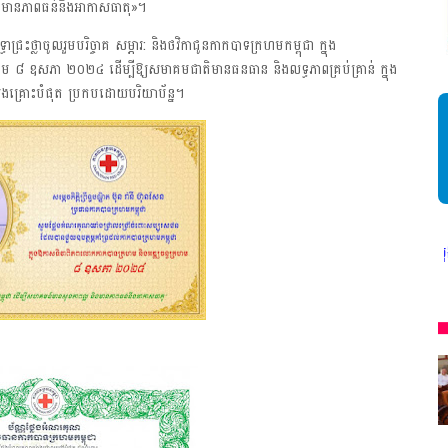
ងមានភាពធន់នឹងអាកាសធាតុ»។
រះថ្លាចូលរួមបរិច្ចាគ សម្ភារ: និងថវិកាជូនកាកបាទក្រហមកម្ពុជា ក្នុង
៨ ឧសភា ២០២៤ ដើម្បីឱ្យសមាគមជាតិមានធនធាន និងលទ្ធភាពគ្រប់គ្រាន់ ក្នុង
រងគ្រោះបំផុត ប្រកបដោយបរិយាប័ន្ន។
ីវិតកូនខ្មែរ" ជាអង្គភាពមានច្បាប់អនុញ្ញាតិដោយក្រសួងពាណិជ្ជកម្ម ក្រសួងការង