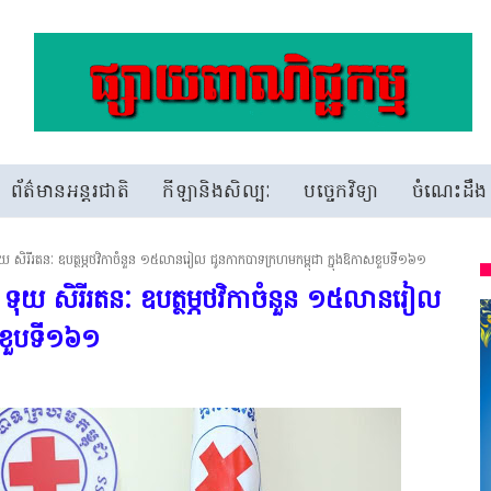
ព័ត៌មានអន្តរជាតិ
កីឡានិងសិល្បៈ
បច្ចេកវិទ្យា
ចំណេះដឹង
 ទុយ សិរីរតនៈ ឧបត្ថម្ភថវិកាចំនួន ១៥លានរៀល ជូនកាកបាទក្រហមកម្ពុជា ក្នុងឱកាសខួបទី១៦១
វ ទុយ សិរីរតនៈ ឧបត្ថម្ភថវិកាចំនួន ១៥លានរៀល
សខួបទី១៦១