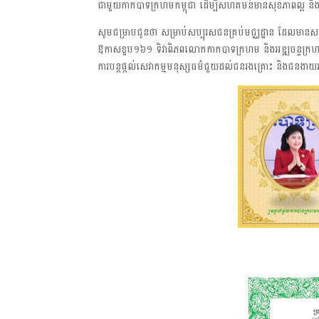
ជាមួយកាកបាទក្រហមកម្ពុជា ដើម្បីសហគមន៍មានសុខភាពល្អ និ
សូមជម្រាបជូនថា សម្រាប់សប្បុរសជនគ្រប់មជ្ឈដ្ឋាន ដែលមានសទ្ធាជ្
ឱកាសខួប១៦១ ទិវាពិភពលោកកាកបាទក្រហម និងអឌ្ឍចន្ទក្រហម 
ការបន្តផ្តល់សេវាកម្មមនុស្សធម៌ជួយដល់ជនរងគ្រោះ និងជនងាយ
* អង្គភាពសារព័ត៌មាន"ជ