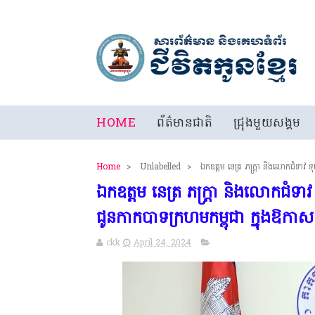
HOME
ព័ត៌មានជាតិ
ជ្រុងមួយសង្គម
Home
>
Unlabelled
>
ឯកឧត្តម នេត្រ ភក្ត្រា និងលោកជំទាវ
ឯកឧត្តម នេត្រ ភក្ត្រា និងលោកជំទា
ជូនកាកបាទក្រហមកម្ពុជា ក្នុងឱកា
ckk
April 24, 2024