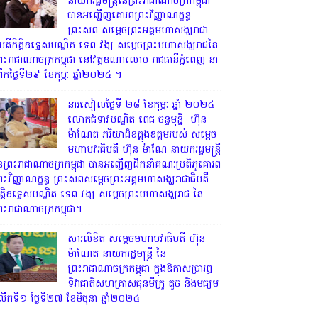
នាយករដ្ឋមន្ត្រីនៃព្រះរាជាណាចក្រកម្ពុជា
បានអញ្ជើញគោរពព្រះវិញ្ញាណក្ខន្ធ
ព្រះសព សម្តេចព្រះអគ្គមហាសង្ឃរាជា
ិបតីកិត្តិឧទ្ទេសបណ្ឌិត ទេព វង្ស សម្តេចព្រះមហាសង្ឃរាជនៃ
្រះរាជាណាចក្រកម្ពុជា នៅវត្តឧណាលោម រាជធានីភ្នំពេញ នា
្រឹកថ្ងៃទី២៩ ខែកុម្ភៈ ឆ្នាំ២០២៤ ។
នារសៀលថ្ងៃទី ២៨ ខែកុម្ភៈ ឆ្នាំ ២០២៤
លោកជំទាវបណ្ឌិត ពេជ ចន្ទមុន្នី ហ៊ុន
ម៉ាណែត ភរិយាដ៏ឧត្តុងឧត្តមរបស់ សម្តេច
មហាបវរធិបតី ហ៊ុន ម៉ាណែ នាយករដ្ឋមន្រ្តី
ៃព្រះរាជាណាចក្រកម្ពុជា បានអញ្ជើញដឹកនាំគណៈប្រតិភូគោរព
្រះវិញ្ញាណក្ខន្ធ ព្រះសពសម្តេចព្រះអគ្គមហាសង្ឃរាជាធិបតី
ិត្តិឧទ្ទេសបណ្ឌិត ទេព វង្ស សម្តេចព្រះមហាសង្ឃរាជ នៃ
្រះរាជាណាចក្រកម្ពុជា។
សារលិខិត សម្តេចមហាបវរធិបតី ហ៊ុន
ម៉ាណែត នាយករដ្ឋមន្ត្រី នៃ
ព្រះរាជាណាចក្រកម្ពុជា ក្នុងឱកាសប្រារព្ធ
ទិវាជាតិសហគ្រាសធុនមីក្រូ តូច និងមធ្យម
ើកទី១ ថ្ងៃទី២៧ ខែមិថុនា ឆ្នាំ២០២៤