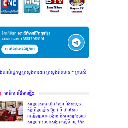
ទំនាក់ទំនង​​
សារព័ត៌មានជីវិតកូនខ្មែរ
តាមរយៈលេខ +85517959101
ចុចតំណតេលេក្រាម
ារ ក្រសួងព័ត៌មាន * ក្រមសិលធម៌ វិជ្ជាជីវៈ ត្រូវបានអនុវត្ត ជាកត្តាចម្បង ព្
មាតិកា ព័ត៌មានថ្មីៗ
សម្តេចតេជោ ហ៊ុន សែន និងសម្ដេច
កិត្តិព្រឹទ្ធបណ្ឌិត ប៊ុន រ៉ានី ហ៊ុនសែន
អញ្ជើញប្រគេនចង្ហាន់ និងទេយ្យវត្ថុថ្វាយ
សម្តេចព្រះមហាសង្ឃរាជស្តីទី នន្ទ ង៉ែត