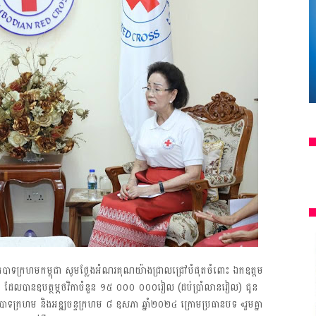
្រធានកាកបាទក្រហមកម្ពុជា សូមថ្លែងអំណរគុណយ៉ាងជ្រាលជ្រៅបំផុតចំពោះ ឯកឧត្តម
ិរីរតនៈ ដែលបានឧបត្ថម្ភថវិកាចំនួន ១៥ ០០០ ០០០រៀល (ដប់ប្រាំលានរៀល) ជូន
ាទក្រហម និងអឌ្ឍចន្ទក្រហម ៨ ឧសភា ឆ្នាំ២០២៤ ក្រោមប្រធានបទ «រួមគ្នា