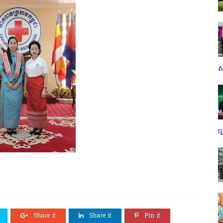
ស
ច
Share it
Share it
Pin it