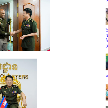
ព
ន
ព
ក
ព
ល