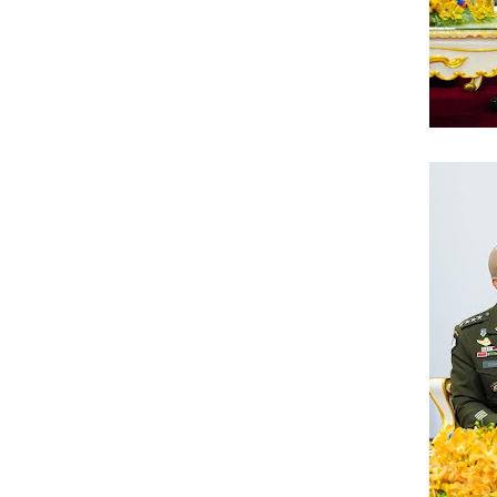
័ត៌មាន * ក្រមសិលធម៌ វិជ្ជាជីវៈ ត្រូវបានអនុវត្ត ជាកត្តាចម្បង ព្រមទទួលមតិរ