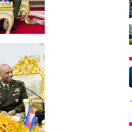
ិះគន់ ក្នុងនៃស្ថាបនា គោរពច្បាប់ និង សេរីភាពសារព័ត៌មាន * មានទទួលចុះផ្សាយ 