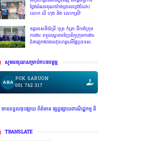
អាវុធហត្ថរាជធានីភ្នំពេញ សម្តែងនូវការ
ថ្លែងអំណរគុណយ៉ាងជ្រាលជ្រៅចំពោះ
លោក លី ហុង និង លោកស្រី!
ឧត្តមសេនីយ៍ត្រី បុត្រ កំព្រា ដឹកនាំក្រុម
ការងារ ទទួលស្វាគមន៍ប្រតិភូក្រុមការងារ
ជំនាញកងរាជអាវុធហត្ថលើផ្ទៃប្រទេស
សូមអរគុណសម្រាប់ការឧបត្ថម្ភ
POK SARUON
001 762 317
ព័ត៌មាន ផ្សព្វផ្សាយពាណិជ្ជកម្ម និងរចនាគេហទំព័រ Tel:017959101
TRANSLATE