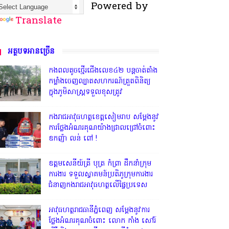
Powered by
Translate
អត្ថបទអានច្រើន
កងពលតូចថ្មើរជើងលេខ៤២ បន្តចាត់តាំង
កម្លាំងចេញល្បាតសហករណ៍ត្រួតពិនិត្យ
ក្នុងភូមិសាស្រ្តទទួលខុសត្រូវ
កងរាជអាវុធហត្ថខេត្តសៀមរាប សម្តែងនូវ
ការថ្លែងអំណរគុណយ៉ាងជ្រាលជ្រៅចំពោះ
ឧកញ៉ា លន់ ពៅ !
ឧត្តមសេនីយ៍ត្រី បុត្រ កំព្រា ដឹកនាំក្រុម
ការងារ ទទួលស្វាគមន៍ប្រតិភូក្រុមការងារ
ជំនាញកងរាជអាវុធហត្ថលើផ្ទៃប្រទេស
អាវុធហត្ថរាជធានីភ្នំពេញ សម្តែងនូវការ
ថ្លែងអំណរគុណចំពោះ លោក កាំង សៅរ៍