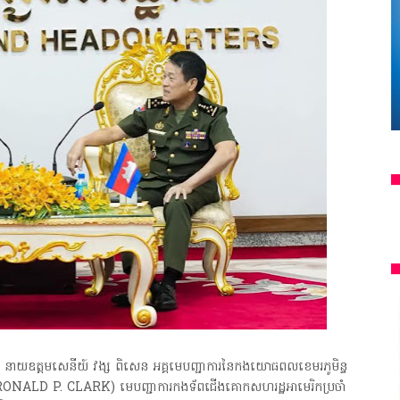
តម នាយឧត្ដមសេនីយ៍ វង្ស ពិសេន អគ្គមេបញ្ជាការនៃកងយោធពលខេមរភូមិន្ទ
ាក (RONALD P. CLARK) មេបញ្ជាការកងទ័ពជើងគោកសហរដ្ឋអាមេរិកប្រចាំ