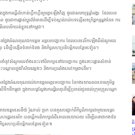
្នុងការធ្វើលំហាត់ហ្វឹកហ្វឺនរួមគ្នាឡើងវិញ ដូចជាសមយុទ្ធឆ្មាំអង្គរ ដែលបាន
ព ដូចជាការផ្លាស់ប្តូរព័ត៌មានដើម្បីទប់ស្កាត់រាល់បទល្មើសឧក្រិដ្ឋកម្មឆ្លងដែន ការ
ិអាមេរិកបាត់ខ្លួននៅកម្ពុជា។
ក បានថ្លែងអំណរគុណឯកឧត្តម អគ្គមេបញ្ជាការ ដែលបានលើកឡើងពីសំណូមពរ
 ដើម្បីបង្កើនទំនាក់ទំនង និងកិច្ចសហប្រតិបត្តិការបន្ថែមទៀត។
ំនាំនូវសំណូមពរទាំងនេះទៅពិភាក្សានៅឯបញ្ជាការ ក្នុងនោះផ្ដោតសំខាន់
ណ្ដុះបណ្ដាលក្នុងវិស័យផ្សេងៗ និងការប្រឆាំងភេរវកម្មជាដើម។
ក បានថ្លែងអំណរគុណដល់ឯកឧត្តមអគ្គមេបញ្ជាការ នៃកងយោធពលខេមរភូមិន្ទ
កដីកម្ពុជា ក្នុងការបន្តស្វែងរកអដ្ឋិធាតុដើម្បីប្រគល់ជូនដល់ក្រុមគ្រួសារអ្នក
នាយឧត្តមសេនីយ៍ រ៉ូណាល់ ក្លាក បានគូសបញ្ជាក់ពីកិច្ចពិភាក្សាជាមួយសម្ដេច
នោះសហរដ្ឋអាមេរិក បានធ្វើការពិភាក្សាអំពីគោលនយោបាយ ដើម្បីធានាថាកងទ័ព
ធ
ងកិច្ចសហប្រតិបត្តិការបន្ថែមទៀត៕
ព