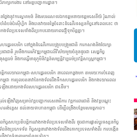
ិភាក្សាការងារ នៅអគ្គបញ្ជាការដ្ឋាន។
នថ្លែងនូវការស្វាគមន៍ និងអបអរសាទរឯកឧត្តមនាយឧត្តមសេនីយ៍ រ៉ូណាល់
ាំតំបន់ប៉ាស៊ីហ្វិក និងបានវាយតម្លៃចំពោះដំណើរទស្សនកិច្ចនៅពេលនេះ ថា
តិការកងទ័ពប្រទេសទាំងពីរប្រកបដោយភាពជឿទុកចិត្តគ្នា។
ហរដ្ឋអាមេរិក នៅក្នុងដំណើរការបង្រួបបង្រួមជាតិ ការកសាងនិងថែរក្សា
ជាជាតិ រួមនឹងការអភិវឌ្ឍកម្ពុជាលើវិស័យមួយចំនួនដូចជា សេដ្ឋកិច្ច
៌ និងការធ្វើមាតុភូមិនិវត្តន៍សម្បត្តិវប្បធម៌ប្រវត្តិសាស្ត្រកម្ពុជា។
តិបត្តិការយោធាកម្ពុជា-សហរដ្ឋអាមេរិក នាពេលកន្លងមក តាមរយៈការបំពេញ
ិះគន់ ក្នុងនៃស្ថាបនា គោរពច្បាប់ និង សេរីភាពសារព័ត៌មាន * មានទទួលចុះផ្សាយ 
េរិក នៅកម្ពុជា ការចូលចតនាវានៃកងទ័ពជើងទឹកសហរដ្ឋអាមេរិក និងកងយោធពល
លរៀបចំឡើងដោយកងទ័ពសហរដ្ឋអាមេរិក ជាដើម។
ើងវិញសម្រាប់វគ្គបញ្ជាការសេនាធិការ វគ្គការពារជាតិ និងវគ្គបណ្តុះ
ាសាអង់គ្លេស ដល់នាយទាហានកម្ពុជា ដើម្បីពង្រឹងបន្ថែមសមត្ថភាព។
ច្ចសហប្រតិបត្តិការរវាងកងទ័ពប្រទេសទាំងពីរ ដូចជាការផ្លាស់ប្តូរទស្សនកិច្ច
េទទ័ពនិងប្រភេទទ័ព កិច្ចសន្ទនារវាងកងទ័ពជើងគោកប្រទេសទាំងពីរ ការបង្កើន
ួមនឹងវគ្គទំនាញមួយចំនួនទៀត។