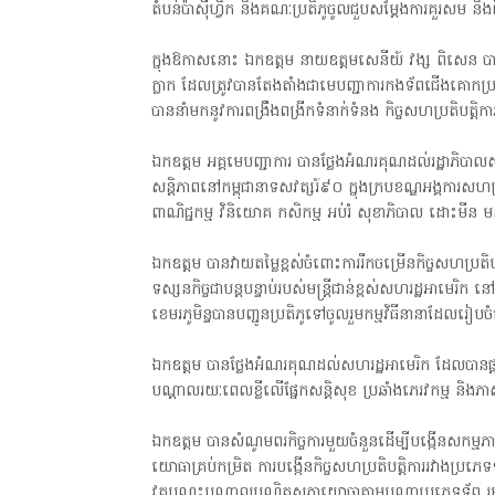
តំបន់ប៉ាស៊ីហ្វិក និងគណៈប្រតិភូចូលជួបសម្តែងការគួរសម និងព
ក្នុងឱកាសនោះ ឯកឧត្តម នាយឧត្ដមសេនីយ៍ វង្ស ពិសេន បា
ក្លាក ដែលត្រូវបានតែងតាំងជាមេបញ្ជាការកងទ័ពជើងគោកប្រច
បាននាំមកនូវការពង្រឹងពង្រីកទំនាក់ទំនង កិច្ចសហប្រតិបត្
ឯកឧត្តម អគ្គមេបញ្ជាការ បានថ្លែងអំណរគុណដល់រដ្ឋាភិបាលស
សន្តិភាពនៅកម្ពុជានាទសវត្សរ៍៩០ ក្នុងក្របខណ្ឌអង្គការសហប្រ
ពាណិជ្ជកម្ម វិនិយោគ កសិកម្ម អប់រំ សុខាភិបាល ដោះមីន មនុស្សធម
ឯកឧត្តម បានវាយតម្លៃខ្ពស់ចំពោះការរីកចម្រើនកិច្ចសហប្រ
័ត៌មាន * ក្រមសិលធម៌ វិជ្ជាជីវៈ ត្រូវបានអនុវត្ត ជាកត្តាចម្បង ព្រមទទួលមតិរ
ទស្សនកិច្ចជាបន្តបន្ទាប់របស់មន្ត្រីជាន់ខ្ពស់សហរដ្ឋអាម
ខេមរភូមិន្ទបានបញ្ជូនប្រតិភូទៅចូលរួមកម្មវិធីនានាដែ
ឯកឧត្តម បានថ្លែងអំណរគុណដល់សហរដ្ឋអាមេរិក ដែលបានផ្តល់ឡ
បណ្តាលរយៈពេលខ្លីលើផ្នែកសន្តិសុខ ប្រឆាំងភេរវកម្ម និងភ
ឯកឧត្តម បានសំណូមពរកិច្ចការមួយចំនួនដើម្បីបង្កើនសកម្មភាពកិ
យោធាគ្រប់កម្រិត ការបង្កើនកិច្ចសហប្រតិបត្តិការរវាងប្រភ
វគ្គបណ្តុះបណ្តាលបណ្ឌិតសភាយោធាតាមបណ្តាប្រភេទទ័ព រ