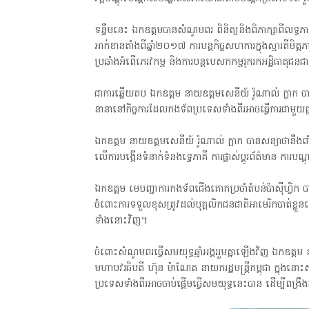
ទន្ទឹមនេះ ឯកឧត្តមបានសំណូមពរ ពិនិត្យនិងពិភាក្សាពីលទ្ធភាពក
អាក់ខានតាំងពីឆ្នាំ២០១៧ ការបន្តកិច្ចសហការក្នុងស្មារតីមិត្តភា
ប្រឆាំងអំពើភេរវកម្ម និងការបន្តបេសកកម្មរុករកអដ្ឋិធាតុជនជាត
ជាការឆ្លើយតប ឯកឧត្តម នាយឧត្តមសេនីយ៍ រ៉ូណាល់ ក្លា
នានានៅកិច្ចការដែលកងទ័ពប្រទេសទាំងពីរអាចធ្វើការជាមួយគ្នា
ឯកឧត្តម នាយឧត្តមសេនីយ៍ រ៉ូណាល់ ក្អាក បានសន្យាថានឹងពា
លើការបង្កើនទំនាក់ទំនងទ្វេភាគី ការផ្លាស់ប្ដូរព័ត៌មាន ការប
ឯកឧត្តម មេបញ្ជាការកងទ័ពជើងគោកប្រចាំតំបន់ប៉ាស៊ីហ្វិ
ចំពោះការទទួលខុសត្រូវដល់បុគ្គលិកជនជាតិអាមេរិកបាត់ខ្លួនលើទឹ
ទាំងនោះវិញ។
ចំពោះសំណូមពរធ្វើសមយុទ្ធឆ្មាំអង្គររួមគ្នាឡើងវិញ ឯកឧត្តម 
មហាបវរធិបតី ហ៊ុន ម៉ាណែត នាយករដ្ឋមន្ត្រីកម្ពុជា ក្នុង
ប្រទេសទាំងពីរអាចចាប់ផ្ដើមធ្វើសមយុទ្ធនេះបាន ដើម្បីពង្រឹ