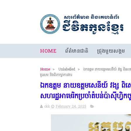
HOME
ព័ត៌មានជាតិ
ជ្រុងមួយសង្គម
Home
>
Unlabelled
>
ឯកឧត្តម នាយឧត្ដមសេនីយ៍ វង្ស ពិសេន 
គួរសម និងពិភាក្សាការងារ
ឯកឧត្តម នាយឧត្ដមសេនីយ៍ វង្ស ពិ
សហរដ្ឋអាមេរិកប្រចាំតំបន់ប៉ាស៊ីហ្វ
ckk
February 24, 2025