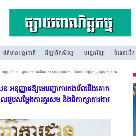
ព័ត៌មានអន្តរជាតិ
កីឡានិងសិល្បៈ
បច្ចេកវិទ្យា
ចំណេះដឹង
អនុញ្ញាតឱ្យមេបញ្ជាការកងទ័ពជើងគោកសហរដ្ឋអាមេរិកប្រចាំតំបន់ប៉ាស៊ីហ្វិកចូលជួបសម្តែងការ
សេន អនុញ្ញាតឱ្យមេបញ្ជាការកងទ័ពជើងគោក
ិកចូលជួបសម្តែងការគួរសម និងពិភាក្សាការងារ