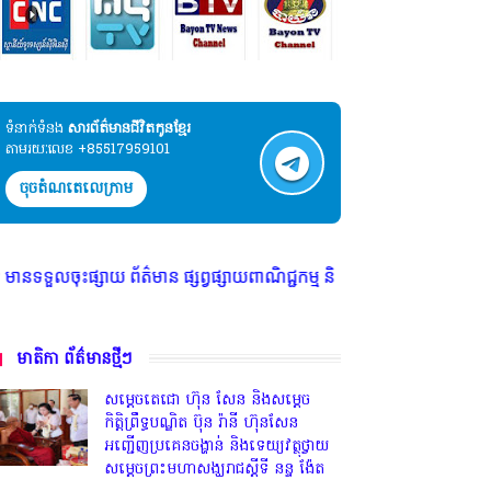
ទំនាក់ទំនង​​
សារព័ត៌មានជីវិតកូនខ្មែរ
តាមរយៈលេខ +85517959101
ចុចតំណតេលេក្រាម
ព័ត៌មាន ផ្សព្វផ្សាយពាណិជ្ជកម្ម និងរចនាគេហទំព័រ Tel:017959101
មាតិកា ព័ត៌មានថ្មីៗ
សម្តេចតេជោ ហ៊ុន សែន និងសម្ដេច
កិត្តិព្រឹទ្ធបណ្ឌិត ប៊ុន រ៉ានី ហ៊ុនសែន
អញ្ជើញប្រគេនចង្ហាន់ និងទេយ្យវត្ថុថ្វាយ
សម្តេចព្រះមហាសង្ឃរាជស្តីទី នន្ទ ង៉ែត