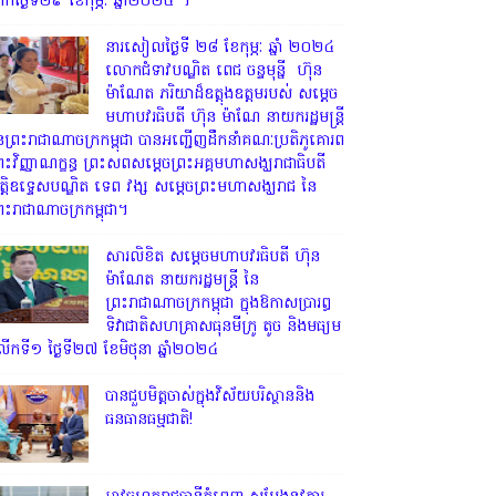
្រឹកថ្ងៃទី២៩ ខែកុម្ភៈ ឆ្នាំ២០២៤ ។
នារសៀលថ្ងៃទី ២៨ ខែកុម្ភៈ ឆ្នាំ ២០២៤
លោកជំទាវបណ្ឌិត ពេជ ចន្ទមុន្នី ហ៊ុន
ម៉ាណែត ភរិយាដ៏ឧត្តុងឧត្តមរបស់ សម្តេច
មហាបវរធិបតី ហ៊ុន ម៉ាណែ នាយករដ្ឋមន្រ្តី
ៃព្រះរាជាណាចក្រកម្ពុជា បានអញ្ជើញដឹកនាំគណៈប្រតិភូគោរព
្រះវិញ្ញាណក្ខន្ធ ព្រះសពសម្តេចព្រះអគ្គមហាសង្ឃរាជាធិបតី
ិត្តិឧទ្ទេសបណ្ឌិត ទេព វង្ស សម្តេចព្រះមហាសង្ឃរាជ នៃ
្រះរាជាណាចក្រកម្ពុជា។
សារលិខិត សម្តេចមហាបវរធិបតី ហ៊ុន
ម៉ាណែត នាយករដ្ឋមន្ត្រី នៃ
ព្រះរាជាណាចក្រកម្ពុជា ក្នុងឱកាសប្រារព្ធ
ទិវាជាតិសហគ្រាសធុនមីក្រូ តូច និងមធ្យម
ើកទី១ ថ្ងៃទី២៧ ខែមិថុនា ឆ្នាំ២០២៤
បានជួបមិត្តចាស់ក្នុងវិស័យបរិស្ថាននិង
ធនធានធម្មជាតិ!