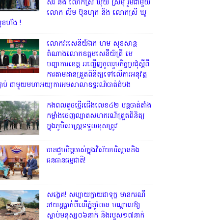
សិរី និង លោកស្រី ឃុយ ស្រីមុំ រួមជាមួយ
លោក លឹម ប៊ុនហុក និង លោកស្រី ឃូ
ុខហ័ង !
លោក​វរសេនីយ៍ឯក​ ហម​ សុខសាន្ត
តំណាង​លោកឧត្តមសេនីយ៍ត្រី មេ
បញ្ជាការ​ខេត្ត អញ្ជេីញចូលរួមកិច្ចប្រជុំស្ដីពី
ការតាមដានត្រួតពិនិត្យទៅលេីការអនុវត្ត
្បាប់​ ជាមួយមហាអយ្យការអមសាលាឧទ្ឋរណ៍បាត់ដំបង
កងពលតូចថ្មើរជើងលេខ៤២ បន្តចាត់តាំង
កម្លាំងចេញល្បាតសហករណ៍ត្រួតពិនិត្យ
ក្នុងភូមិសាស្រ្តទទួលខុសត្រូវ
បានជួបមិត្តចាស់ក្នុងវិស័យបរិស្ថាននិង
ធនធានធម្មជាតិ!
សង្វេគ! សប្បាយក្លាយជាទុក្ខ មានករណី
រថយន្តធ្លាក់ពីលើភ្នំគូលែន បណ្ដាលឱ្យ
ស្លាប់មនុស្ស០៦នាក់ និងរបួស១៧នាក់