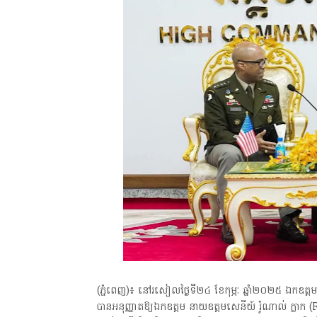
(ភ្នំពេញ)៖ នៅរសៀលថ្ងៃទី២៤ ខែកុម្ភៈ ឆ្នាំ២០២៥ ឯកឧត្
បានអនុញ្ញាតឱ្យឯកឧត្តម នាយឧត្តមសេនីយ៍ រ៉ូណាល់ ក្ល