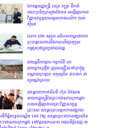
ឯកឧត្តមរដ្ឋមន្ត្រី នេត្រ ភក្ត្រា ដឹកនាំ
គណៈប្រតិភូក្រសួងព័ត៌មាន អញ្ជើញគោរព
វិញ្ញាណក្ខន្ធសពអគ្គមហាឧបាសិកា យស់
ស៊ីមន
លោក ថេង សុថុល អភិបាលខណ្ឌ៧មករា
ចុះហត្ថលេខាលើឯកសារនីត្យានុកូល
កម្មជូនបងប្អូនប្រជាពលរដ្ឋ
រថយន្តដឹកកម្មករ-កម្មការិនី បុក
រថយន្ត១គ្រឿង ជ្រុលល្បឿនទៅបុកម៉ូតូ
បណ្តាលក្រឡាប់ មនុស្សជិត ៣០នាក់ រង
របួសធ្ងន់ស្រាល
សម្តេចមហាបវរធិបតី ហ៊ុន ម៉ាណែត
នាយករដ្ឋមន្ត្រីនៃព្រះរាជាណាចក្រកម្ពុជា
បានអញ្ជើញគោរពព្រះវិញ្ញាណក្ខន្ធ
ព្រះសព សម្តេចព្រះអគ្គមហាសង្ឃរាជា
ិបតីកិត្តិឧទ្ទេសបណ្ឌិត ទេព វង្ស សម្តេចព្រះមហាសង្ឃរាជនៃ
្រះរាជាណាចក្រកម្ពុជា នៅវត្តឧណាលោម រាជធានីភ្នំពេញ នា