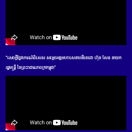
"សេចក្តីថ្លែងការណ៍ពិសេស សម្តេចអគ្គមហាសេនាបតីតេជោ ហ៊ុន សែន នាយក
រដ្ឋមន្រ្តី នៃព្រះរាជាណាចក្រកម្ពុជា"