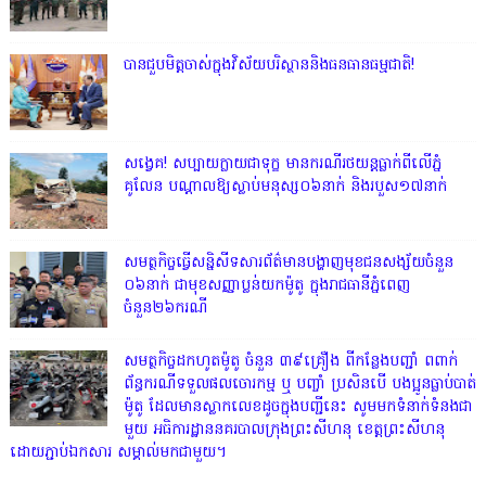
បានជួបមិត្តចាស់ក្នុងវិស័យបរិស្ថាននិងធនធានធម្មជាតិ!
សង្វេគ! សប្បាយក្លាយជាទុក្ខ មានករណីរថយន្តធ្លាក់ពីលើភ្នំ
គូលែន បណ្ដាលឱ្យស្លាប់មនុស្ស០៦នាក់ និងរបួស១៧នាក់
សមត្ថកិច្ចធ្វើសន្និសីទសារព័ត៌មានបង្ហាញមុខជនសង្ស័យចំនួន
០៦នាក់ ជាមុខសញ្ញាប្លន់យកម៉ូតូ ក្នុងរាជធានីភ្នំពេញ
ចំនួន២៦ករណី
សមត្ថកិច្ចដកហូតម៉ូតូ ចំនួន ៣៩គ្រឿង ពីកន្លែងបញ្ជាំ ពពាក់
ព័ន្ធករណីទទួលផលចោរកម្ម ឬ បញ្ចាំ ប្រសិនបើ បងប្អូនធ្លាប់បាត់
ម៉ូតូ ដែលមានស្លាកលេខដូចក្នុងបញ្ជីនេះ សូមមកទំនាក់ទំនងជា
មួយ អធិការដ្ឋាននគរបាលក្រុងព្រះសីហនុ ខេត្តព្រះសីហនុ
ដោយភ្ជាប់ឯកសារ សម្គាល់មកជាមួយ។