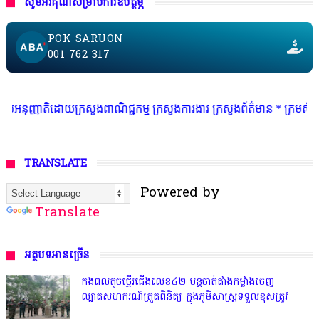
សូមអរគុណសម្រាប់ការឧបត្ថម្ភ
POK SARUON
001 762 317
ដោយក្រសួងពាណិជ្ជកម្ម ក្រសួងការងារ ក្រសួងព័ត៌មាន * ក្រមសិលធម៌ វិជ្ជាជីវៈ 
TRANSLATE
Powered by
Translate
អត្ថបទអានច្រើន
កងពលតូចថ្មើរជើងលេខ៤២ បន្តចាត់តាំងកម្លាំងចេញ
ល្បាតសហករណ៍ត្រួតពិនិត្យ ក្នុងភូមិសាស្រ្តទទួលខុសត្រូវ