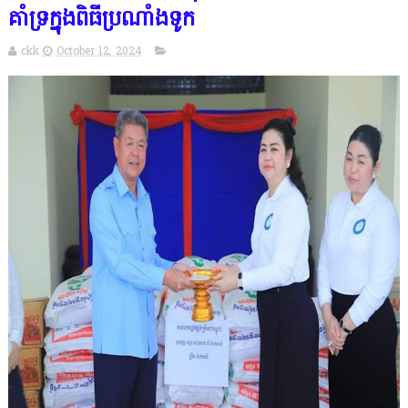
គាំទ្រក្នុងពិធីប្រណាំងទូក
ckk
October 12, 2024