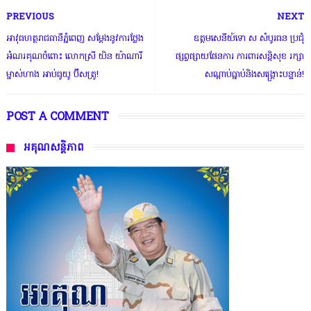
PREVIOUS
NEXT
អាវុធហត្ថរាជធានីភ្នំពេញ សម្តែងនូវការថ្លែង
ឧត្តមសេនីយ៍ទោ ស សំបូរធន ប្រជុំ
អំណរគុណចំពោះ លោកស្រី យិន យ៉ាណារី
ផ្សព្វផ្សាយផែនការ ការពារសន្តិសុខ រក្សា
ម្ចាស់ហាង អាប់ធូយូ ប៊ីសត្រូ!
សណ្តាប់ធ្នាប់និងសង្រ្គោះបន្ទាន់!
POST A COMMENT
អគុណសន្តិភាព