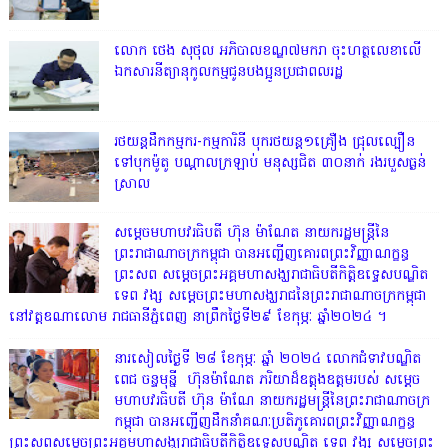
លោក ថេង សុថុល អភិបាលខណ្ឌ៧មករា ចុះហត្ថលេខាលើ
ឯកសារនីត្យានុកូលកម្មជូនបងប្អូនប្រជាពលរដ្ឋ
រថយន្តដឹកកម្មករ-កម្មការិនី បុករថយន្ត១គ្រឿង ជ្រុលល្បឿន
ទៅបុកម៉ូតូ បណ្តាលក្រឡាប់ មនុស្សជិត ៣០នាក់ រងរបួសធ្ងន់
ស្រាល
សម្តេចមហាបវរធិបតី ហ៊ុន ម៉ាណែត នាយករដ្ឋមន្ត្រីនៃ
ព្រះរាជាណាចក្រកម្ពុជា បានអញ្ជើញគោរពព្រះវិញ្ញាណក្ខន្ធ
ព្រះសព សម្តេចព្រះអគ្គមហាសង្ឃរាជាធិបតីកិត្តិឧទ្ទេសបណ្ឌិត
ទេព វង្ស សម្តេចព្រះមហាសង្ឃរាជនៃព្រះរាជាណាចក្រកម្ពុជា
នៅវត្តឧណាលោម រាជធានីភ្នំពេញ នាព្រឹកថ្ងៃទី២៩ ខែកុម្ភៈ ឆ្នាំ២០២៤ ។
នារសៀលថ្ងៃទី ២៨ ខែកុម្ភៈ ឆ្នាំ ២០២៤ លោកជំទាវបណ្ឌិត
ពេជ ចន្ទមុន្នី ហ៊ុនម៉ាណែត ភរិយាដ៏ឧត្តុងឧត្តមរបស់ សម្តេច
មហាបវរធិបតី ហ៊ុន ម៉ាណែ នាយករដ្ឋមន្រ្តីនៃព្រះរាជាណាចក្រ
កម្ពុជា បានអញ្ជើញដឹកនាំគណៈប្រតិភូគោរពព្រះវិញ្ញាណក្ខន្ធ
ព្រះសពសម្តេចព្រះអគ្គមហាសង្ឃរាជាធិបតីកិត្តិឧទ្ទេសបណ្ឌិត ទេព វង្ស សម្តេចព្រះ