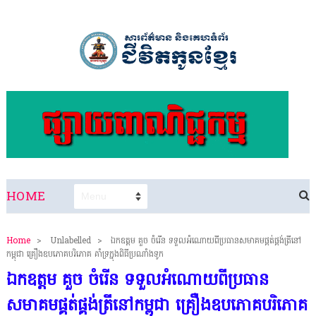
HOME
Home
>
Unlabelled
>
ឯកឧត្តម គួច ចំរើន ទទួលអំណោយពីប្រធានសមាគមផ្គត់ផ្គង់ត្រីនៅ
កម្ពុជា គ្រឿងឧបភោគបរិភោគ គាំទ្រក្នុងពិធីប្រណាំងទូក
ឯកឧត្តម គួច ចំរើន ទទួលអំណោយពីប្រធាន
សមាគមផ្គត់ផ្គង់ត្រីនៅកម្ពុជា គ្រឿងឧបភោគបរិភោគ