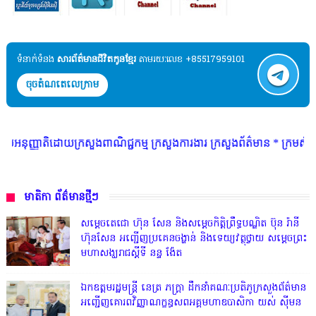
ទំនាក់ទំនង​​
សារព័ត៌មានជីវិតកូនខ្មែរ
តាមរយៈលេខ +85517959101
ចុចតំណតេលេក្រាម
ដោយក្រសួងពាណិជ្ជកម្ម ក្រសួងការងារ ក្រសួងព័ត៌មាន * ក្រមសិលធម៌ វិជ្ជាជីវៈ 
មាតិកា ព័ត៌មានថ្មីៗ
សម្តេចតេជោ ហ៊ុន សែន និងសម្ដេចកិត្តិព្រឹទ្ធបណ្ឌិត ប៊ុន រ៉ានី
ហ៊ុនសែន អញ្ជើញប្រគេនចង្ហាន់ និងទេយ្យវត្ថុថ្វាយ សម្តេចព្រះ
មហាសង្ឃរាជស្តីទី នន្ទ ង៉ែត
ឯកឧត្តមរដ្ឋមន្ត្រី នេត្រ ភក្ត្រា ដឹកនាំគណៈប្រតិភូក្រសួងព័ត៌មាន
អញ្ជើញគោរពវិញ្ញាណក្ខន្ធសពអគ្គមហាឧបាសិកា យស់ ស៊ីមន