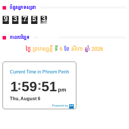
ចំនួនអ្នកទស្សនា
9
3
7
5
3
កាលបរិច្ឆេទ
ថ្ងៃ
ព្រហស្បត្តិ៍
ទី
6
ខែ
សីហា
ឆ្នាំ
2026
Current Time in Phnom Penh
1
59
52
pm
Thu, August 6
Powered by
DaysPedia.c
om