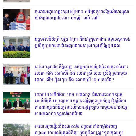
កងរាជអាវុធហត្ថខេត្តសៀមរាប សម្តែងនូវការថ្លែងអំណរគុណ
យ៉ាងជ្រាលជ្រៅចំពោះ ឧកញ៉ា លន់ ពៅ !
ឧត្តមសេនីយ៍ត្រី បុត្រ កំព្រា ដឹកនាំក្រុមការងារ ទទួលស្វាគមន៍
ប្រតិភូក្រុមការងារជំនាញកងរាជអាវុធហត្ថលើផ្ទៃប្រទេស
អាវុធហត្ថរាជធានីភ្នំពេញ សម្តែងនូវការថ្លែងអំណរគុណចំពោះ
លោក កាំង សៅរ៍សិរី និង លោកស្រី ឃុយ ស្រីមុំ រួមជាមួយ
លោក លឹម ប៊ុនហុក និង លោកស្រី ឃូ សុខហ័ង !
លោក​វរសេនីយ៍ឯក​ ហម​ សុខសាន្ត តំណាង​លោកឧត្តម
សេនីយ៍ត្រី មេបញ្ជាការ​ខេត្ត អញ្ជេីញចូលរួមកិច្ចប្រជុំស្ដីពីការ
តាមដានត្រួតពិនិត្យទៅលេីការអនុវត្តច្បាប់​ ជាមួយមហាអយ្យ
ការអមសាលាឧទ្ឋរណ៍បាត់ដំបង
កងពលតូចថ្មើរជើងលេខ៤២ បន្តចាត់តាំងកម្លាំងចេញ
ល្បាតសហករណ៍ត្រួតពិនិត្យ ក្នុងភូមិសាស្រ្តទទួលខុសត្រូវ