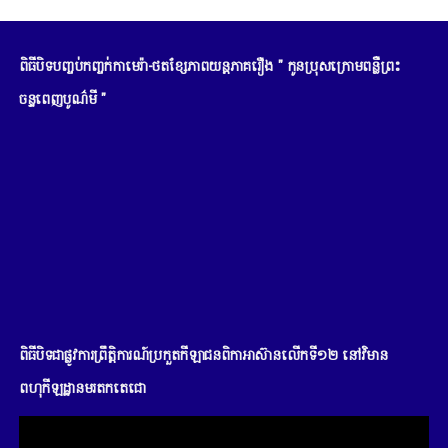
ពិធីបិទបញ្ចប់កញ្ចក់កាមេរ៉ា-ថតខ្សែភាពយន្តភាគរឿង " កូនប្រុសក្រោមពន្លឺព្រះ
ចន្ទពេញបូណ៌មី "
ពិធីបិទជាផ្លូវការព្រឹត្តិការណ៍ប្រកួតកីឡាជនពិកាអាស៊ានលើកទី១២ នៅវិមាន
ពហុកីឡដ្ឋានមរតកតេជោ