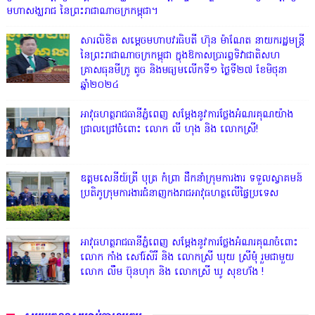
មហាសង្ឃរាជ នៃព្រះរាជាណាចក្រកម្ពុជា។
សារលិខិត សម្តេចមហាបវរធិបតី ហ៊ុន ម៉ាណែត នាយករដ្ឋមន្ត្រី
នៃព្រះរាជាណាចក្រកម្ពុជា ក្នុងឱកាសប្រារព្ធទិវាជាតិសហ
គ្រាសធុនមីក្រូ តូច និងមធ្យមលើកទី១ ថ្ងៃទី២៧ ខែមិថុនា
ឆ្នាំ២០២៤
អាវុធហត្ថរាជធានីភ្នំពេញ សម្តែងនូវការថ្លែងអំណរគុណយ៉ាង
ជ្រាលជ្រៅចំពោះ លោក លី ហុង និង លោកស្រី!
ឧត្តមសេនីយ៍ត្រី បុត្រ កំព្រា ដឹកនាំក្រុមការងារ ទទួលស្វាគមន៍
ប្រតិភូក្រុមការងារជំនាញកងរាជអាវុធហត្ថលើផ្ទៃប្រទេស
អាវុធហត្ថរាជធានីភ្នំពេញ សម្តែងនូវការថ្លែងអំណរគុណចំពោះ
លោក កាំង សៅរ៍សិរី និង លោកស្រី ឃុយ ស្រីមុំ រួមជាមួយ
លោក លឹម ប៊ុនហុក និង លោកស្រី ឃូ សុខហ័ង !