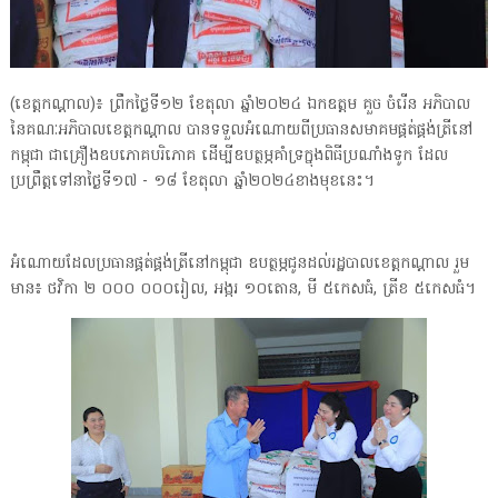
(ខេត្តកណ្ដាល)៖ ព្រឹកថ្ងៃទី១២ ខែតុលា ឆ្នាំ២០២៤ ឯកឧត្តម គួច ចំរើន អភិបាល
នៃគណៈអភិបាលខេត្តកណ្ដាល បានទទួលអំណោយពីប្រធានសមាគមផ្គត់ផ្គង់ត្រីនៅ
កម្ពុជា ជាគ្រឿងឧបភោគបរិភោគ ដើម្បីឧបត្ថម្ភគាំទ្រក្នុងពិធីប្រណាំងទូក ដែល
ប្រព្រឹត្តទៅនាថ្ងៃទី១៧ - ១៨ ខែតុលា ឆ្នាំ២០២៤ខាងមុខនេះ។
អំណោយដែលប្រធានផ្គត់ផ្គង់ត្រីនៅកម្ពុជា ឧបត្ថម្ភជូនដល់រដ្ឋបាលខេត្តកណ្តាល រួម
មាន៖ ថវិកា ២ ០០០ ០០០រៀល, អង្ករ ១០តោន, មី ៥កេសធំ, ត្រីខ ៥កេសធំ។