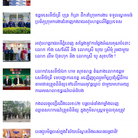
ឧត្តមសេនីយ៍ត្រី បុត្រ កំព្រា ដឹកនាំក្រុមការងារ ទទួលស្វាគមន៍
ប្រតិភូក្រុមការងារជំនាញកងរាជអាវុធហត្ថលើផ្ទៃប្រទេស
អាវុធហត្ថរាជធានីភ្នំពេញ សម្តែងនូវការថ្លែងអំណរគុណចំពោះ
លោក កាំង សៅរ៍សិរី និង លោកស្រី ឃុយ ស្រីមុំ រួមជាមួយ
លោក លឹម ប៊ុនហុក និង លោកស្រី ឃូ សុខហ័ង !
លោក​វរសេនីយ៍ឯក​ ហម​ សុខសាន្ត តំណាង​លោកឧត្តម
សេនីយ៍ត្រី មេបញ្ជាការ​ខេត្ត អញ្ជេីញចូលរួមកិច្ចប្រជុំស្ដីពីការ
តាមដានត្រួតពិនិត្យទៅលេីការអនុវត្តច្បាប់​ ជាមួយមហាអយ្យ
ការអមសាលាឧទ្ឋរណ៍បាត់ដំបង
កងពលតូចថ្មើរជើងលេខ៤២ បន្តចាត់តាំងកម្លាំងចេញ
ល្បាតសហករណ៍ត្រួតពិនិត្យ ក្នុងភូមិសាស្រ្តទទួលខុសត្រូវ
បានជួបមិត្តចាស់ក្នុងវិស័យបរិស្ថាននិងធនធានធម្មជាតិ!