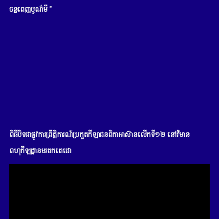
ចន្ទពេញបូណ៌មី "
ពិធីបិទជាផ្លូវការព្រឹត្តិការណ៍ប្រកួតកីឡាជនពិកាអាស៊ានលើកទី១២ នៅវិមាន
ពហុកីឡដ្ឋានមរតកតេជោ