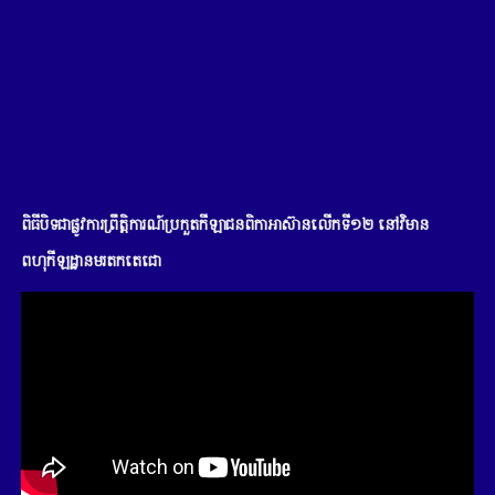
ពិធីបិទជាផ្លូវការព្រឹត្តិការណ៍ប្រកួតកីឡាជនពិកាអាស៊ានលើកទី១២ នៅវិមាន
ពហុកីឡដ្ឋានមរតកតេជោ