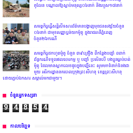
គូលែន បណ្ដាលឱ្យស្លាប់មនុស្ស០៦នាក់ និងរបួស១៧នាក់
សមត្ថកិច្ចធ្វើសន្និសីទសារព័ត៌មានបង្ហាញមុខជនសង្ស័យចំនួន
០៦នាក់ ជាមុខសញ្ញាប្លន់យកម៉ូតូ ក្នុងរាជធានីភ្នំពេញ
ចំនួន២៦ករណី
សមត្ថកិច្ចដកហូតម៉ូតូ ចំនួន ៣៩គ្រឿង ពីកន្លែងបញ្ជាំ ពពាក់
ព័ន្ធករណីទទួលផលចោរកម្ម ឬ បញ្ចាំ ប្រសិនបើ បងប្អូនធ្លាប់បាត់
ម៉ូតូ ដែលមានស្លាកលេខដូចក្នុងបញ្ជីនេះ សូមមកទំនាក់ទំនងជា
មួយ អធិការដ្ឋាននគរបាលក្រុងព្រះសីហនុ ខេត្តព្រះសីហនុ
ដោយភ្ជាប់ឯកសារ សម្គាល់មកជាមួយ។
ចំនួនអ្នកទស្សនា
9
4
8
5
4
កាលបរិច្ឆេទ