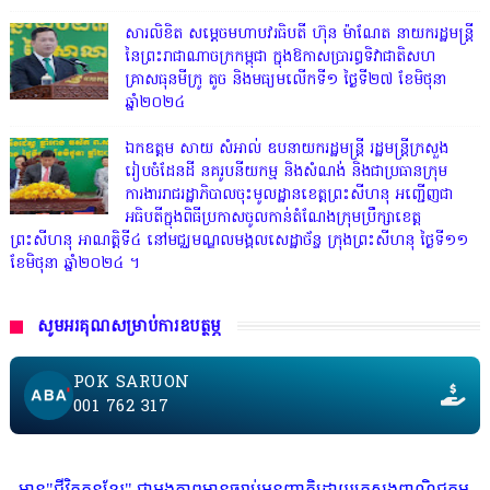
សារលិខិត សម្តេចមហាបវរធិបតី ហ៊ុន ម៉ាណែត នាយករដ្ឋមន្ត្រី
នៃព្រះរាជាណាចក្រកម្ពុជា ក្នុងឱកាសប្រារព្ធទិវាជាតិសហ
គ្រាសធុនមីក្រូ តូច និងមធ្យមលើកទី១ ថ្ងៃទី២៧ ខែមិថុនា
ឆ្នាំ២០២៤
ឯកឧត្តម សាយ សំអាល់ ឧបនាយករដ្ឋមន្ត្រី រដ្ឋមន្ត្រីក្រសួង
រៀបចំដែនដី នគរូបនីយកម្ម និងសំណង់ និងជាប្រធានក្រុម
ការងាររាជរដ្ឋាភិបាលចុះមូលដ្ឋានខេត្តព្រះសីហនុ អញ្ជើញជា
អធិបតីក្នុងពិធីប្រកាសចូលកាន់តំណែងក្រុមប្រឹក្សាខេត្ត
ព្រះសីហនុ អាណត្តិទី៤ នៅមជ្ឈមណ្ឌលមង្គលសេដ្ឋាច័ន្ទ ក្រុងព្រះសីហនុ ថ្ងៃទី១១
ខែមិថុនា ឆ្នាំ២០២៤ ។
សូមអរគុណសម្រាប់ការឧបត្ថម្ភ
POK SARUON
001 762 317
កូនខ្មែរ" ជាអង្គភាពមានច្បាប់អនុញ្ញាតិដោយក្រសួងពាណិជ្ជកម្ម ក្រសួងការងារ ក