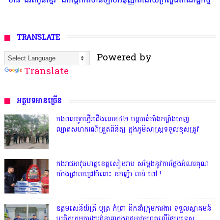
TRANSLATE
Powered by
Translate
អត្ថបទអានច្រើន
កងពលតូចថ្មើរជើងលេខ៤២ បន្តចាត់តាំងកម្លាំងចេញ
ល្បាតសហករណ៍ត្រួតពិនិត្យ ក្នុងភូមិសាស្រ្តទទួលខុសត្រូវ
កងរាជអាវុធហត្ថខេត្តសៀមរាប សម្តែងនូវការថ្លែងអំណរគុណ
យ៉ាងជ្រាលជ្រៅចំពោះ ឧកញ៉ា លន់ ពៅ !
ឧត្តមសេនីយ៍ត្រី បុត្រ កំព្រា ដឹកនាំក្រុមការងារ ទទួលស្វាគមន៍
ប្រតិភូក្រុមការងារជំនាញកងរាជអាវុធហត្ថលើផ្ទៃប្រទេស