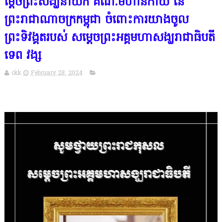
ម្តេចព្រះសង្ឃនាយក គណៈមហានិកាយ នៃ
ព្រះរាជាណាចក្រកម្ពុជា ចំពោះការយាងចូល
ព្រះទិវង្គតរបស់ សម្ដេចព្រះអគ្គមហាសង្ឃរាជាធិបតី
ទេព វង្ស
ckk
February 28, 2024