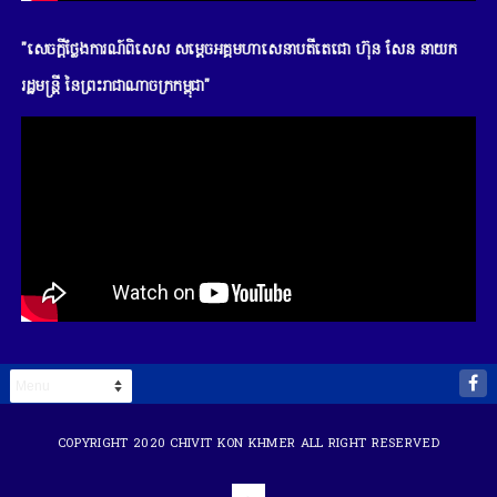
"សេចក្តីថ្លែងការណ៍ពិសេស សម្តេចអគ្គមហាសេនាបតីតេជោ ហ៊ុន សែន នាយក
រដ្ឋមន្រ្តី នៃព្រះរាជាណាចក្រកម្ពុជា"
COPYRIGHT 2020
CHIVIT KON KHMER
ALL RIGHT RESERVED