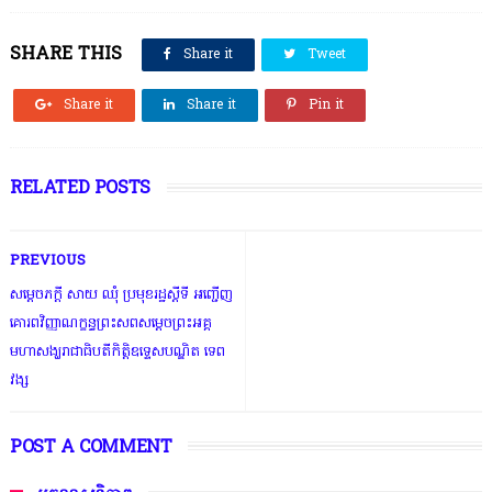
SHARE THIS
Share it
Tweet
Share it
Share it
Pin it
RELATED POSTS
PREVIOUS
សម្តេចភក្តី សាយ ឈុំ ប្រមុខរដ្ឋស្តីទី អញ្ជើញ
គោរពវិញ្ញាណក្ខន្ធព្រះសពសម្ដេចព្រះអគ្គ
មហាសង្ឃរាជាធិបតីកិត្តិឧទ្ទេសបណ្ឌិត ទេព
វង្ស
POST A COMMENT