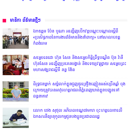
មាតិកា ព័ត៌មានថ្មីៗ
ឯកឧត្តម ប៉ែន បូណា អញ្ជើញបើកវគ្គបណ្តុះបណ្តាលស្តីពី
«ប្រសិទ្ធភាពនៃការងារព័ត៌មាននិងនាំពាក្យ» នៅសាលាខេត្ត
កំពង់ចាម
សម្តេចតេជោ ហ៊ុន សែន និងសម្ដេចកិត្តិព្រឹទ្ធបណ្ឌិត ប៊ុន រ៉ានី
ហ៊ុនសែន អញ្ជើញប្រគេនចង្ហាន់ និងទេយ្យវត្ថុថ្វាយ សម្តេចព្រះ
មហាសង្ឃរាជស្តីទី នន្ទ ង៉ែត
ពិរុទ្ធ​ជនម្នាក់ សម្ងំលាក់ខ្លួនជួញដូរគ្រឿងញៀនអស់ច្រើនឆ្នាំ ចុង
ក្រោយត្រូវបានអាវុធហត្ថរាជធានីភ្នំពេញឃាត់ខ្លួនបញ្ជូនទៅ
ពន្ធនាគារ!
លោក ថេង សុថុល អភិបាលខណ្ឌ៧មករា ចុះហត្ថលេខាលើ
ឯកសារនីត្យានុកូលកម្មជូនបងប្អូនប្រជាពលរដ្ឋ