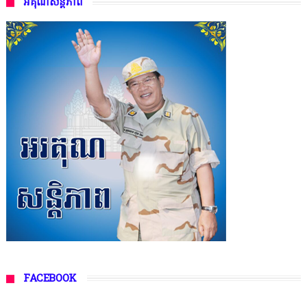
អគុណសន្តិភាព
FACEBOOK