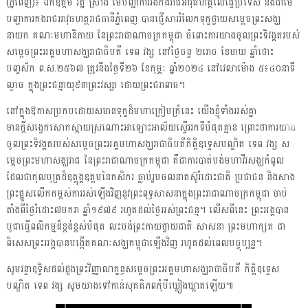
(ភ្នំពេញ)៖ ឯកឧត្តម រ័ត្ន ស្រ៊ាង មេបញ្ជាការរងកងរាជអាវុធហត្ថលើផ្ទៃប្រទេស និងជាមេ
បញ្ជាការកងរាជអាវុធហត្ថរាជធានីភ្នំពេញ បានផ្ញើសាររំលែកទុក្ខថ្វាយសម្តេចព្រះសង្ឃ
នាយក គណៈមហានិកាយ នៃព្រះរាជាណាចក្រកម្ពុជា ចំពោះការយាងចូលព្រះទិវង្គតរបស់
សម្ដេចព្រះអគ្គមហាសង្ឃរាជាធិបតី ទេព វង្ស នៅថ្ងៃចន្ទ ២រោច ខែមាឃ ឆ្នាំថោះ
បញ្ចស័ក ព.ស.២៥៦៧ ត្រូវនឹងថ្ងៃទី២៦ ខែកុម្ភៈ ឆ្នាំ២០២៤ នៅវេលាម៉ោង ៥៖៤០នាទី
ល្ងាច ក្នុងព្រះជន្មាយុ៩៣ព្រះវស្សា ដោយព្រះជរាពាធ។
នៅក្នុងឱកាសប្រកបដោយសមានទុក្ខដ៏មហាក្រៀមក្រំនេះ យើងខ្ញុំទាំងអស់គ្នា
មានក្តីសង្វេកសោកស្ដាយស្រណោះអាឡោះអាល័យស្ទើររកទីបំផុតគ្មាន ព្រោះថាការយាង
ចូលព្រះទិវង្គតរបស់សម្តេចព្រះអគ្គមហាសង្ឃរាជាធិបតីកិត្តិឧទ្ទេសបណ្ឌិត ទេព វង្ស ស
ម្តេចព្រះមហាសង្ឃរាជ នៃព្រះរាជាណាចក្រកម្ពុជា គឺជាការបាត់បង់មហាវីរសង្ឃកំពូល
ដែលជាកុលបុត្រដ៏ឧត្ដុង្គឧត្តមនៃកសិករ ធ្លាប់រួមចលនាតស៊ូរំដោះជាតិ ប្រជាជន និងសាង
ព្រះផ្នួសលើកកម្ពស់ការរស់ឡើងវិញនូវព្រះពុទ្ធសាសនាក្នុងព្រះរាជាណាចក្រកម្ពុជា ចាប់
តាំងពីថ្ងៃរំដោះ៧មករា ឆ្នាំ១៩៧៩ រហូតដល់ថ្ងៃអស់ព្រះជន្ម។ លើសពីនេះ ព្រះអង្គបាន
បូជាធ្វើពលិកម្មដ៏ខ្ពង់ខ្ពស់បំផុត លះបង់ព្រះកាយថ្វាយជាតិ សាសនា ព្រះមហាក្សត ជា
ពិសេសព្រះអង្គបានបង្កើតគណៈសង្ឃកម្ពុជាឡើងវិញ រហូតដល់ពេលបច្ចុប្បន្ន។
សូមវន្ទាឧទ្ទិសដល់ដួងព្រះវិញ្ញាណក្ខន្ធសម្តេចព្រះអគ្គមហាសង្ឃរាជាធិបតី កិត្តិឧទ្ទេស
បណ្ឌិត ទេព វង្ស សូមយាងទៅកាន់សុគតិភពកុំបីឃ្លៀងឃ្លាតឡើយ៕