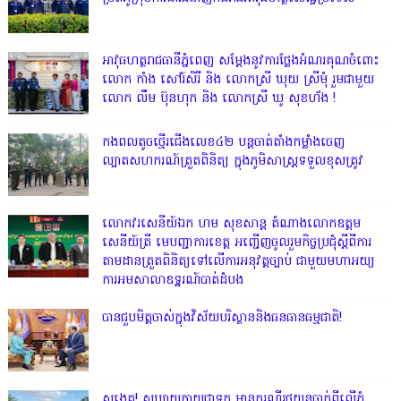
អាវុធហត្ថរាជធានីភ្នំពេញ សម្តែងនូវការថ្លែងអំណរគុណចំពោះ
លោក កាំង សៅរ៍សិរី និង លោកស្រី ឃុយ ស្រីមុំ រួមជាមួយ
លោក លឹម ប៊ុនហុក និង លោកស្រី ឃូ សុខហ័ង !
កងពលតូចថ្មើរជើងលេខ៤២ បន្តចាត់តាំងកម្លាំងចេញ
ល្បាតសហករណ៍ត្រួតពិនិត្យ ក្នុងភូមិសាស្រ្តទទួលខុសត្រូវ
លោក​វរសេនីយ៍ឯក​ ហម​ សុខសាន្ត តំណាង​លោកឧត្តម
សេនីយ៍ត្រី មេបញ្ជាការ​ខេត្ត អញ្ជេីញចូលរួមកិច្ចប្រជុំស្ដីពីការ
តាមដានត្រួតពិនិត្យទៅលេីការអនុវត្តច្បាប់​ ជាមួយមហាអយ្យ
ការអមសាលាឧទ្ឋរណ៍បាត់ដំបង
បានជួបមិត្តចាស់ក្នុងវិស័យបរិស្ថាននិងធនធានធម្មជាតិ!
សង្វេគ! សប្បាយក្លាយជាទុក្ខ មានករណីរថយន្តធ្លាក់ពីលើភ្នំ