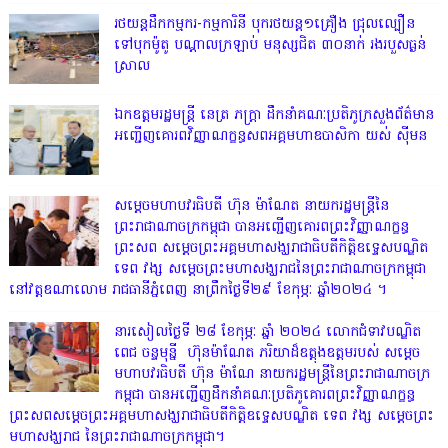
រថយន្តដឹកកម្មករ-កម្មការិនី បុករថយន្ត១គ្រឿង ជ្រុលល្បឿន
ទៅបុកម៉ូតូ បណ្តាលក្រឡាប់ មនុស្សជិត ៣០នាក់ រងរបួសធ្ងន់
ស្រាល
ឯកឧត្តមរដ្ឋមន្ត្រី នេត្រ ភក្ត្រា ដឹកនាំគណៈប្រតិភូក្រសួងព័ត៌មាន
អញ្ជើញគោរពវិញ្ញាណក្ខន្ធសពអគ្គមហាឧបាសិកា យស់ ស៊ីមន
សម្តេចមហាបវរធិបតី ហ៊ុន ម៉ាណែត នាយករដ្ឋមន្ត្រីនៃ
ព្រះរាជាណាចក្រកម្ពុជា បានអញ្ជើញគោរពព្រះវិញ្ញាណក្ខន្ធ
ព្រះសព សម្តេចព្រះអគ្គមហាសង្ឃរាជាធិបតីកិត្តិឧទ្ទេសបណ្ឌិត
ទេព វង្ស សម្តេចព្រះមហាសង្ឃរាជនៃព្រះរាជាណាចក្រកម្ពុជា
នៅវត្តឧណាលោម រាជធានីភ្នំពេញ នាព្រឹកថ្ងៃទី២៩ ខែកុម្ភៈ ឆ្នាំ២០២៤ ។
នារសៀលថ្ងៃទី ២៨ ខែកុម្ភៈ ឆ្នាំ ២០២៤ លោកជំទាវបណ្ឌិត
ពេជ ចន្ទមុន្នី ហ៊ុនម៉ាណែត ភរិយាដ៏ឧត្តុងឧត្តមរបស់ សម្តេច
មហាបវរធិបតី ហ៊ុន ម៉ាណែ នាយករដ្ឋមន្រ្តីនៃព្រះរាជាណាចក្រ
កម្ពុជា បានអញ្ជើញដឹកនាំគណៈប្រតិភូគោរពព្រះវិញ្ញាណក្ខន្ធ
ព្រះសពសម្តេចព្រះអគ្គមហាសង្ឃរាជាធិបតីកិត្តិឧទ្ទេសបណ្ឌិត ទេព វង្ស សម្តេចព្រះ
មហាសង្ឃរាជ នៃព្រះរាជាណាចក្រកម្ពុជា។