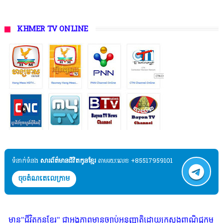
KHMER TV ONLINE
ទំនាក់ទំនង​​
សារព័ត៌មានជីវិតកូនខ្មែរ
តាមរយៈលេខ +85517959101
ចុចតំណតេលេក្រាម
កូនខ្មែរ" ជាអង្គភាពមានច្បាប់អនុញ្ញាតិដោយក្រសួងពាណិជ្ជកម្ម ក្រសួងការងារ ក