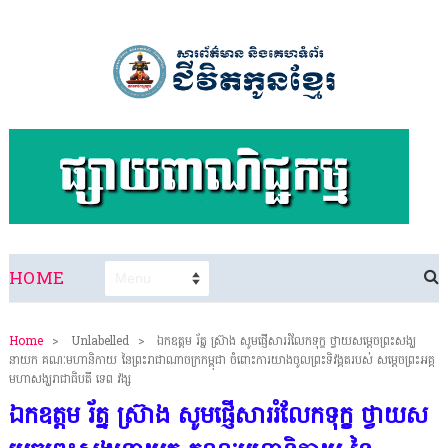
HOME
Home
>
Unlabelled
>
ឯកឧត្តម រ័ត្ន ស្រ៊ាង សូមផ្ញើសាររំលែកទុក្ខ ថ្វាយសម្តេចព្រះសង្ឃ
នាយក គណៈមហានិកាយ នៃព្រះរាជាណាចក្រកម្ពុជា ចំពោះការយាងចូលព្រះទិវង្គតរបស់ សម្ដេចព្រះអគ្គ
មហាសង្ឃរាជាធិបតី ទេព វង្ស
ឯកឧត្តម រ័ត្ន ស្រ៊ាង សូមផ្ញើសាររំលែកទុក្ខ ថ្វាយស