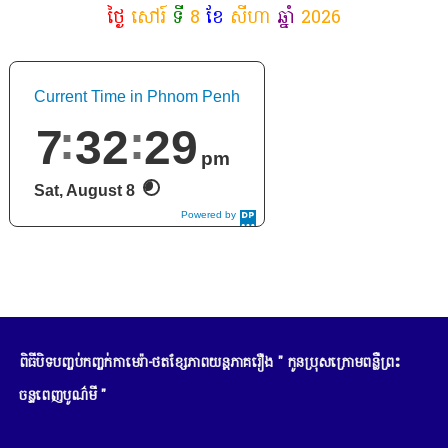
ថ្ងៃ
សៅរ៍
ទី
8
ខែ
សីហា
ឆ្នាំ
2026
Current Time in Phnom Penh
7
32
30
pm
Sat, August 8
Powered by
DaysPedia.c
om
ពិធីបិទបញ្ចប់កញ្ចក់កាមេរ៉ា-ថតខ្សែភាពយន្តភាគរឿង " កូនប្រុសក្រោមពន្លឺព្រះ
ចន្ទពេញបូណ៌មី "