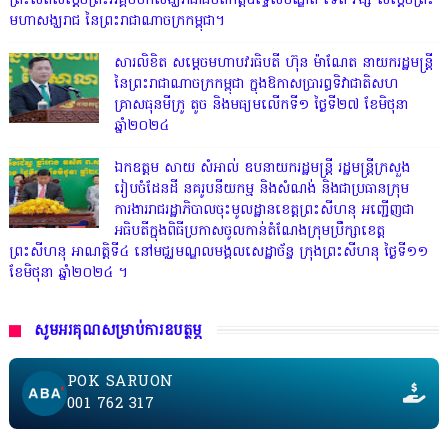
ព្រះសពសម្តេចព្រះអគ្គមហាសង្ឃរាជាធិបតីកិត្តិឧទ្ទេសបណ្ឌិត ទេព វង្ស សម្តេចព្រះ
មហាសង្ឃរាជ នៃព្រះរាជាណាចក្រកម្ពុជា។
សារលិខិត សម្តេចមហាបវរធិបតី ហ៊ុន ម៉ាណែត នាយករដ្ឋមន្ត្រី
នៃព្រះរាជាណាចក្រកម្ពុជា ក្នុងឱកាសប្រារព្ធទិវាជាតិសហ
គ្រាសធុនមីក្រូ តូច និងមធ្យមលើកទី១ ថ្ងៃទី២៧ ខែមិថុនា
ឆ្នាំ២០២៤
ឯកឧត្តម សាយ សំអាល់ ឧបនាយករដ្ឋមន្ត្រី រដ្ឋមន្ត្រីក្រសួង
រៀបចំដែនដី នគរូបនីយកម្ម និងសំណង់ និងជាប្រធានក្រុម
ការងាររាជរដ្ឋាភិបាលចុះមូលដ្ឋានខេត្តព្រះសីហនុ អញ្ជើញជា
អធិបតីក្នុងពិធីប្រកាសចូលកាន់តំណែងក្រុមប្រឹក្សាខេត្ត
ព្រះសីហនុ អាណត្តិទី៤ នៅមជ្ឈមណ្ឌលមង្គលសេដ្ឋាច័ន្ទ ក្រុងព្រះសីហនុ ថ្ងៃទី១១
ខែមិថុនា ឆ្នាំ២០២៤ ។
សូមអរគុណសម្រាប់ការឧបត្ថម្ភ
POK SARUON
001 762 317