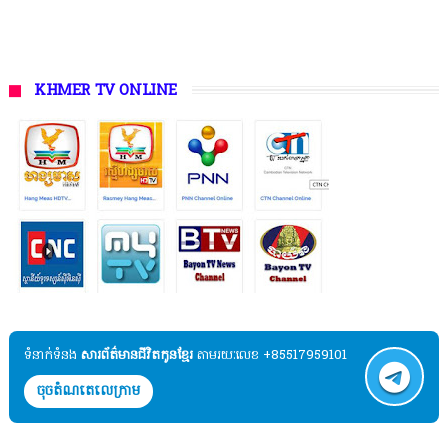
KHMER TV ONLINE
ទំនាក់ទំនង​​
សារព័ត៌មានជីវិតកូនខ្មែរ
តាមរយៈលេខ +85517959101
ចុចតំណតេលេក្រាម