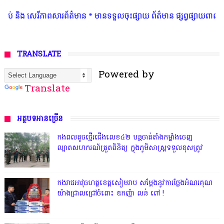
៌មាន * មានទទួលចុះផ្សាយ ព័ត៌មាន ផ្សព្វផ្សាយពាណិជ្ជកម្ម និងរចនាគេហទំព័រ Te
TRANSLATE
Powered by
Translate
អត្ថបទអានច្រើន
កងពលតូចថ្មើរជើងលេខ៤២ បន្តចាត់តាំងកម្លាំងចេញ
ល្បាតសហករណ៍ត្រួតពិនិត្យ ក្នុងភូមិសាស្រ្តទទួលខុសត្រូវ
កងរាជអាវុធហត្ថខេត្តសៀមរាប សម្តែងនូវការថ្លែងអំណរគុណ
យ៉ាងជ្រាលជ្រៅចំពោះ ឧកញ៉ា លន់ ពៅ !