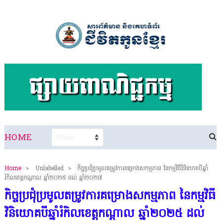
HOME
Home
>
Unlabelled
>
កិច្ចប្រជុំប្រមូលតម្រូវការគម្រោងសកម្មភាព នៃកម្មវិធីវិនិយោគបីឆ្នាំ
រំកិលខេត្តកណ្តាល ឆ្នាំ២០២៥ ដល់ ឆ្នាំ២០២៧
កិច្ចប្រជុំប្រមូលតម្រូវការគម្រោងសកម្មភាព នៃកម្មវិធី
វិនិយោគបីឆ្នាំរំកិលខេត្តកណ្តាល ឆ្នាំ២០២៥ ដល់