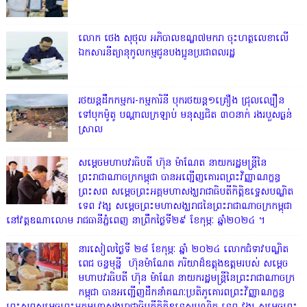
លោក ថេង សុថុល អភិបាលខណ្ឌ៧មករា ចុះហត្ថលេខាលើ
ឯកសារនីត្យានុកូលកម្មជូនបងប្អូនប្រជាពលរដ្ឋ
រថយន្តដឹកកម្មករ-កម្មការិនី បុករថយន្ត១គ្រឿង ជ្រុលល្បឿន
ទៅបុកម៉ូតូ បណ្តាលក្រឡាប់ មនុស្សជិត ៣០នាក់ រងរបួសធ្ងន់
ស្រាល
សម្តេចមហាបវរធិបតី ហ៊ុន ម៉ាណែត នាយករដ្ឋមន្ត្រីនៃ
ព្រះរាជាណាចក្រកម្ពុជា បានអញ្ជើញគោរពព្រះវិញ្ញាណក្ខន្ធ
ព្រះសព សម្តេចព្រះអគ្គមហាសង្ឃរាជាធិបតីកិត្តិឧទ្ទេសបណ្ឌិត
ទេព វង្ស សម្តេចព្រះមហាសង្ឃរាជនៃព្រះរាជាណាចក្រកម្ពុជា
នៅវត្តឧណាលោម រាជធានីភ្នំពេញ នាព្រឹកថ្ងៃទី២៩ ខែកុម្ភៈ ឆ្នាំ២០២៤ ។
នារសៀលថ្ងៃទី ២៨ ខែកុម្ភៈ ឆ្នាំ ២០២៤ លោកជំទាវបណ្ឌិត
ពេជ ចន្ទមុន្នី ហ៊ុនម៉ាណែត ភរិយាដ៏ឧត្តុងឧត្តមរបស់ សម្តេច
មហាបវរធិបតី ហ៊ុន ម៉ាណែ នាយករដ្ឋមន្រ្តីនៃព្រះរាជាណាចក្រ
កម្ពុជា បានអញ្ជើញដឹកនាំគណៈប្រតិភូគោរពព្រះវិញ្ញាណក្ខន្ធ