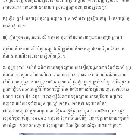
១) ស្របនឹងក្របខ័ណ្ឌអភិវឌ្ឍន៍មានន័យថា គម្រោង ឬសេវាទាំងនោះត្រូវឆ្លើយតប ទៅនឹង
គោលបំណង គោលដៅ និងដំណោះស្រាយក្នុ្ងងក្របខ័ណ្ឌអភិវឌ្ឍន៍ខេត្ដ។
២) ស្ថិត ក្នុងដែនសមត្ថកិច្ចខេត្ត គម្រោង ឬសេវាទាំងនោះត្រូវស្ថិតនៅក្នុងដែនសមត្ថកិច្ច
របស់ រដ្ឋបាល។
៣) ស្ថិតក្នុងអន្តររដ្ឋបាលដែនដី គម្រោង ឬសេវាដែលមានលក្ខណៈអន្ដរក្រុង-ស្រុក។
៤)កំណត់អតិបរមាលើ ចំនួនគម្រោង គឺ ត្រូវកំណត់យកគម្រោងតាមចំនួន ដែលបាន
កំណត់ ករណីដែលមានការស្នើឡើងច្រើន។
ឯកឧត្តម ប្រាក់ សារ៉ាត់ អភិបាលរងខេត្តកណ្តាល បានស្នើឲ្យអង្គភាពពាក់ព័ន្ធទាំងអស់ ត្រូវ
កំណត់បញ្ហាស្នូល ហើយត្រូវដំណោះស្រាយឲ្យបានច្បាស់លាស់ ត្រូវចាត់អតិភាពគម្រោង
ដើម្បីអនុវត្តឲ្យស្របតាមតម្រូវការជាក់ស្ដែងរបស់មូលដ្ឋានខ្លួន។ ត្រូវខិតខំឲ្យអស់ពីលទ្ធភាព
ក្នុងការរៀបចំកសាងកម្មវិធីវិនិយោគបីឆ្នាំរំកិល និងផែនការអភិវឌ្ឍន៍នានាឲ្យបានទាន់ពេល
វេលា។
លោក ម៉ីន ឈុន ប្រធានមន្ត្រីផែនការខេត្តកណ្ដាល បានឲ្យដឹងថា តម្រូវការ
គម្រោង អាទិភាពទូទាំងខេត្តសម្រាប់ឆ្នាំ ២០២៥-២០២៧ សរុបមានចំនួន
៧៨៤៨១គម្រោង ក្នុងនោះរួមមាន៖ ផ្នែកសេដ្ឋកិច្ចមានចំនួន ២១០៧២គម្រោង ផ្នែក
សង្គមកិច្ចមានចំនួន ៤៥៧៥២ គម្រោង ផ្នែកប្រើប្រាស់ដីធ្លី និងគ្រប់គ្រងធនធានធម្មជាតិ
មានចំនួន ២០៣០៤គម្រោង ផ្នែករដ្ឋបាល និងសន្តិសុខមានចំនួន ៣៥៣គម្រោង។