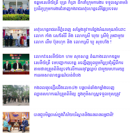
ឧត្តមសេនីយ៍ត្រី បុត្រ កំព្រា ដឹកនាំក្រុមការងារ ទទួលស្វាគមន៍
ប្រតិភូក្រុមការងារជំនាញកងរាជអាវុធហត្ថលើផ្ទៃប្រទេស
អាវុធហត្ថរាជធានីភ្នំពេញ សម្តែងនូវការថ្លែងអំណរគុណចំពោះ
លោក កាំង សៅរ៍សិរី និង លោកស្រី ឃុយ ស្រីមុំ រួមជាមួយ
លោក លឹម ប៊ុនហុក និង លោកស្រី ឃូ សុខហ័ង !
លោក​វរសេនីយ៍ឯក​ ហម​ សុខសាន្ត តំណាង​លោកឧត្តម
សេនីយ៍ត្រី មេបញ្ជាការ​ខេត្ត អញ្ជេីញចូលរួមកិច្ចប្រជុំស្ដីពីការ
តាមដានត្រួតពិនិត្យទៅលេីការអនុវត្តច្បាប់​ ជាមួយមហាអយ្យ
ការអមសាលាឧទ្ឋរណ៍បាត់ដំបង
កងពលតូចថ្មើរជើងលេខ៤២ បន្តចាត់តាំងកម្លាំងចេញ
ល្បាតសហករណ៍ត្រួតពិនិត្យ ក្នុងភូមិសាស្រ្តទទួលខុសត្រូវ
បានជួបមិត្តចាស់ក្នុងវិស័យបរិស្ថាននិងធនធានធម្មជាតិ!