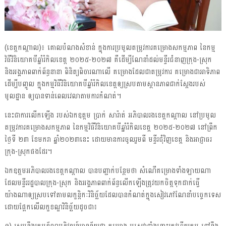
(ខេត្តកណ្ដាល)៖ គោលបំណងសំខាន់ ក្នុងការប្រមូលតម្រូវការគម្រោងសកម្មភាព នៃកម្ម
វិធីវិនិយោគបីឆ្នាំរំកិលខេត្ត ២០២៥-២០២៧ គឺដើម្បីណែនាំដល់មន្ទីរជំនាញក្រុង-ស្រុក
និងអង្គភាពពាក់ព័ន្ធនានា ពិនិត្យពិចារណាលើ គម្រោងដែលជាតម្រូវការ គម្រោងជាអាទិភាព
ដើម្បីបញ្ចូល ក្នុងកម្មវិធីវិនិយោគបីឆ្នាំរំកិលខេត្តឲ្យស្របតាមស្ថានភាពជាក់ស្ដែងរបស់
មូលដ្ឋាន ឲ្យបានទាន់ពេលវេលាតាមការកំណត់។
នេះជាការលើកឡើង របស់ឯកឧត្តម ប្រាក់ សារ៉ាត់ អភិបាលរងខេត្តកណ្ដាល នៅប្រមូល
តម្រូវការគម្រោងសកម្មភាព នៃកម្មវិធីវិនិយោគបីឆ្នាំរំកិលខេត្ត ២០២៥-២០២៧ នៅព្រឹក
ថ្ងៃទី ២៣ ខែមករា ឆ្នាំ២០២៣នេះ ដោយមានការចូលរួមពី មន្ទីរជុំវិញខេត្ត និងអាជ្ញាធរ
ក្រុង-ស្រុកផងដែរ។
ឯកឧត្តមអភិបាលរងខេត្តកណ្តាល បានបញ្ជាក់បន្ថែមថា សំណើគម្រោងទាំងឡាយណា
ដែលមន្ទីររដ្ឋបាលក្រុង-ស្រុក និងអង្គភាពពាក់ព័ន្ធលើកឡើងត្រូវយកចិត្តទុកដាក់ធ្វើ
យ៉ាងណាឲ្យស្របទៅតាមលក្ខន្តិកៈវិនិច្ឆ័យដែលបានកំណត់ក្នុងសៀវភៅណែនាំបច្ចេកទេស
ដោយផ្អែកលើលក្ខខណ្ឌវិនិច្ឆ័យដូចជា៖