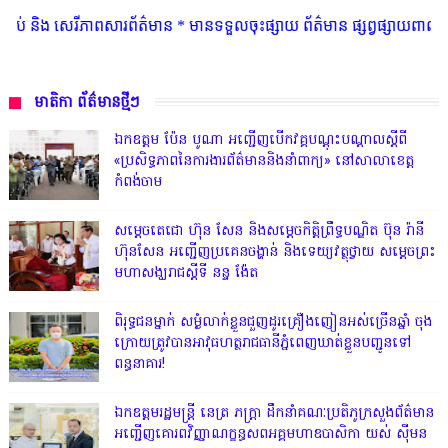
៌មាន * មានទទួលចុះផ្សាយ ព័ត៌មាន ផ្សព្វផ្សាយពាណិជ្ជកម្ម និងរចនាគេហទំព័រ Te
មាតិកា ព័ត៌មានថ្មីៗ
ឯកឧត្តម ប៉ែន បូណា អញ្ជើញបើកវគ្គបណ្តុះបណ្តាលស្តីពី
«ប្រសិទ្ធភាពនៃការងារព័ត៌មាននិងនាំពាក្យ» នៅសាលាខេត្ត
កំពង់ចាម
សម្តេចតេជោ ហ៊ុន សែន និងសម្ដេចកិត្តិព្រឹទ្ធបណ្ឌិត ប៊ុន រ៉ានី
ហ៊ុនសែន អញ្ជើញប្រគេនចង្ហាន់ និងទេយ្យវត្ថុថ្វាយ សម្តេចព្រះ
មហាសង្ឃរាជស្តីទី នន្ទ ង៉ែត
ពិរុទ្ធ​ជនម្នាក់ សម្ងំលាក់ខ្លួនជួញដូរគ្រឿងញៀនអស់ច្រើនឆ្នាំ ចុង
ក្រោយត្រូវបានអាវុធហត្ថរាជធានីភ្នំពេញឃាត់ខ្លួនបញ្ជូនទៅ
ពន្ធនាគារ!
ឯកឧត្តមរដ្ឋមន្ត្រី នេត្រ ភក្ត្រា ដឹកនាំគណៈប្រតិភូក្រសួងព័ត៌មាន
អញ្ជើញគោរពវិញ្ញាណក្ខន្ធសពអគ្គមហាឧបាសិកា យស់ ស៊ីមន