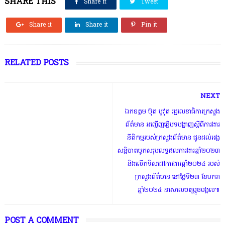
SHARE THIS
Share it
Tweet
Share it
Share it
Pin it
RELATED POSTS
NEXT
ឯកឧត្តម ប៊ុត បូវុត រដ្ឋលេខាធិការក្រសួង
ព័ត៌មាន អញ្ជើញធ្វើបទបង្ហាញស្តីពីការងារ
នីតិកម្មរបស់ក្រសួងព័ត៌មាន ជូនដល់អង្គ
សន្និបាតបូកសរុបលទ្ធផលការងារឆ្នាំ២០២៣
និងលើកទិសដៅការងារឆ្នាំ២០២៤ របស់
ក្រសួងព័ត៌មាន នៅថ្ងៃទី២៣ ខែមករា
ឆ្នាំ២០២៤ នាសាលចតុម្មុខមង្គល៕
POST A COMMENT