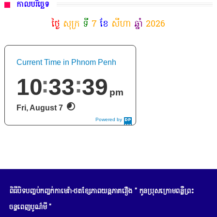
កាលបរិច្ឆេទ
ថ្ងៃ
សុក្រ
ទី
7
ខែ
សីហា
ឆ្នាំ
2026
Current Time in Phnom Penh
10
33
42
pm
Fri, August 7
Powered by
DaysPedia.c
om
ពិធីបិទបញ្ចប់កញ្ចក់កាមេរ៉ា-ថតខ្សែភាពយន្តភាគរឿង " កូនប្រុសក្រោមពន្លឺព្រះ
ចន្ទពេញបូណ៌មី "