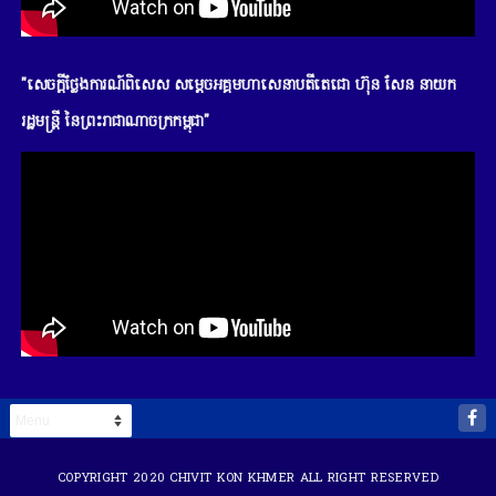
"សេចក្តីថ្លែងការណ៍ពិសេស សម្តេចអគ្គមហាសេនាបតីតេជោ ហ៊ុន សែន នាយក
រដ្ឋមន្រ្តី នៃព្រះរាជាណាចក្រកម្ពុជា"
COPYRIGHT 2020
CHIVIT KON KHMER
ALL RIGHT RESERVED