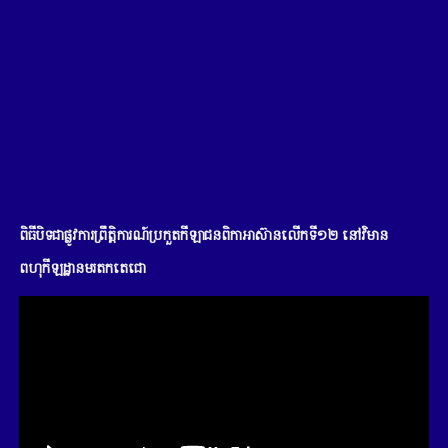
ពិធីបិទជាផ្លូវការព្រឹត្តិការណ៍ប្រកួតកីឡាជនពិកាអាស៊ានលើកទី១២ នៅវិមាន
ពហុកីឡដ្ឋានមរតកតេជោ