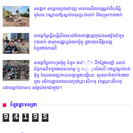
សង្វេគ! សប្បាយក្លាយជាទុក្ខ មានករណីរថយន្តធ្លាក់ពីលើភ្នំ
គូលែន បណ្ដាលឱ្យស្លាប់មនុស្ស០៦នាក់ និងរបួស១៧នាក់
សមត្ថកិច្ចធ្វើសន្និសីទសារព័ត៌មានបង្ហាញមុខជនសង្ស័យចំនួន
០៦នាក់ ជាមុខសញ្ញាប្លន់យកម៉ូតូ ក្នុងរាជធានីភ្នំពេញ
ចំនួន២៦ករណី
សមត្ថកិច្ចដកហូតម៉ូតូ ចំនួន ៣៩គ្រឿង ពីកន្លែងបញ្ជាំ ពពាក់
ព័ន្ធករណីទទួលផលចោរកម្ម ឬ បញ្ចាំ ប្រសិនបើ បងប្អូនធ្លាប់បាត់
ម៉ូតូ ដែលមានស្លាកលេខដូចក្នុងបញ្ជីនេះ សូមមកទំនាក់ទំនងជា
មួយ អធិការដ្ឋាននគរបាលក្រុងព្រះសីហនុ ខេត្តព្រះសីហនុ
ដោយភ្ជាប់ឯកសារ សម្គាល់មកជាមួយ។
ចំនួនអ្នកទស្សនា
9
4
1
9
5