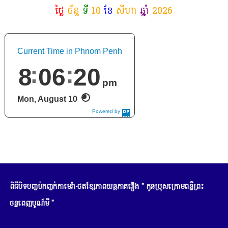
ថ្ងៃ
ច័ន្ទ
ទី
10
ខែ
សីហា
ឆ្នាំ
2026
Current Time in Phnom Penh
8
06
22
pm
Mon, August 10
Powered by
DaysPedia.c
om
ពិធីបិទបញ្ចប់កញ្ចក់កាមេរ៉ា-ថតខ្សែភាពយន្តភាគរឿង " កូនប្រុសក្រោមពន្លឺព្រះ
ចន្ទពេញបូណ៌មី "