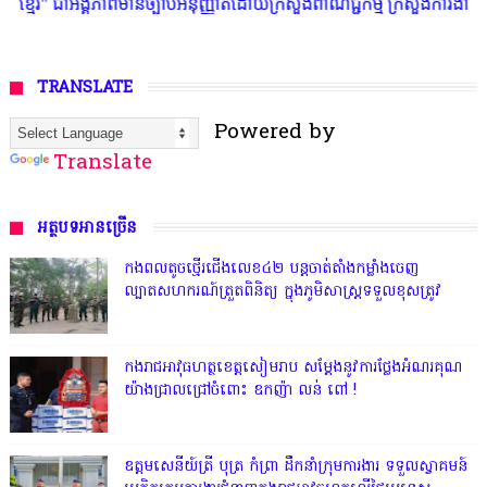
្បាប់អនុញ្ញាតិដោយក្រសួងពាណិជ្ជកម្ម ក្រសួងការងារ ក្រសួងព័ត៌មាន * ក្រមសិលធ
TRANSLATE
Powered by
Translate
អត្ថបទអានច្រើន
កងពលតូចថ្មើរជើងលេខ៤២ បន្តចាត់តាំងកម្លាំងចេញ
ល្បាតសហករណ៍ត្រួតពិនិត្យ ក្នុងភូមិសាស្រ្តទទួលខុសត្រូវ
កងរាជអាវុធហត្ថខេត្តសៀមរាប សម្តែងនូវការថ្លែងអំណរគុណ
យ៉ាងជ្រាលជ្រៅចំពោះ ឧកញ៉ា លន់ ពៅ !
ឧត្តមសេនីយ៍ត្រី បុត្រ កំព្រា ដឹកនាំក្រុមការងារ ទទួលស្វាគមន៍