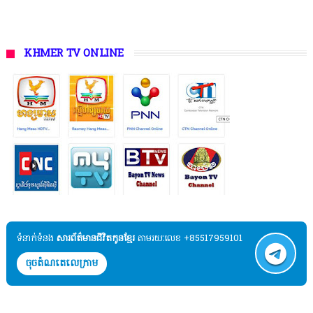
KHMER TV ONLINE
ទំនាក់ទំនង​​
សារព័ត៌មានជីវិតកូនខ្មែរ
តាមរយៈលេខ +85517959101
ចុចតំណតេលេក្រាម