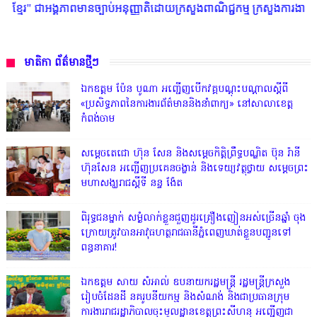
្បាប់អនុញ្ញាតិដោយក្រសួងពាណិជ្ជកម្ម ក្រសួងការងារ ក្រសួងព័ត៌មាន * ក្រមសិលធ
មាតិកា ព័ត៌មានថ្មីៗ
ឯកឧត្តម ប៉ែន បូណា អញ្ជើញបើកវគ្គបណ្តុះបណ្តាលស្តីពី
«ប្រសិទ្ធភាពនៃការងារព័ត៌មាននិងនាំពាក្យ» នៅសាលាខេត្ត
កំពង់ចាម
សម្តេចតេជោ ហ៊ុន សែន និងសម្ដេចកិត្តិព្រឹទ្ធបណ្ឌិត ប៊ុន រ៉ានី
ហ៊ុនសែន អញ្ជើញប្រគេនចង្ហាន់ និងទេយ្យវត្ថុថ្វាយ សម្តេចព្រះ
មហាសង្ឃរាជស្តីទី នន្ទ ង៉ែត
ពិរុទ្ធ​ជនម្នាក់ សម្ងំលាក់ខ្លួនជួញដូរគ្រឿងញៀនអស់ច្រើនឆ្នាំ ចុង
ក្រោយត្រូវបានអាវុធហត្ថរាជធានីភ្នំពេញឃាត់ខ្លួនបញ្ជូនទៅ
ពន្ធនាគារ!
ឯកឧត្តម សាយ សំអាល់ ឧបនាយករដ្ឋមន្ត្រី រដ្ឋមន្ត្រីក្រសួង
រៀបចំដែនដី នគរូបនីយកម្ម និងសំណង់ និងជាប្រធានក្រុម
ការងាររាជរដ្ឋាភិបាលចុះមូលដ្ឋានខេត្តព្រះសីហនុ អញ្ជើញជា