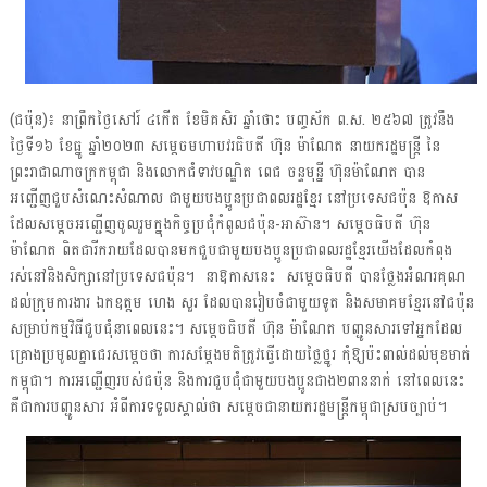
(ជប៉ុន)៖ នាព្រឹកថ្ងៃសៅរ៍ ៤កើត ខែមិគសិរ ឆ្នាំថោះ បញ្ចស័ក ព.ស. ២៥៦៧ ត្រូវនឹង
ថ្ងៃទី១៦ ខែធ្នូ ឆ្នាំ២០២៣ សម្តេចមហាបវរធិបតី ហ៊ុន ម៉ាណែត នាយករដ្ឋមន្រ្តី នៃ
ព្រះរាជាណាចក្រកម្ពុជា និងលោកជំទាវបណ្ឌិត ពេជ ចន្ទមុន្នី ហ៊ុនម៉ាណែត បាន
អញ្ជើញជួបសំណេះសំណាល ជាមួយបងប្អូនប្រជាពលរដ្ឋខ្មែរ នៅប្រទេសជប៉ុន ឱកាស
ដែលសម្តេចអញ្ជើញចូលរួមក្នុងកិច្ចប្រជុំកំពូលជប៉ុន-អាស៊ាន។
សម្ដេចធិបតី ហ៊ុន
ម៉ាណែត ពិតជារីករាយដែលបានមកជួបជាមួយបងប្អូនប្រជាពលរដ្ឋខ្មែរយើងដែលកំពុង
រស់នៅនិងសិក្សានៅប្រទេសជប៉ុន។ នាឱកាសនេះ សម្តេចធិបតី បានថ្លែងអំណរគុណ
ដល់ក្រុមការងារ ឯកឧត្តម ហេង សួរ ដែលបានរៀបចំជាមួយទូត និងសមាគមខ្មែរនៅជប៉ុន
សម្រាប់កម្មវិធីជួបជុំនាពេលនេះ។ សម្តេចធិបតី ហ៊ុន ម៉ាណែត បញ្ជូនសារទៅអ្នកដែល
គ្រោងប្រមូលគ្នាជេរសម្តេចថា ការសម្តែងមតិត្រូវធ្វើដោយថ្លៃថ្នូរ កុំឱ្យប៉ះពាល់ដល់មុខមាត់
កម្ពុជា។ ការអញ្ជើញរបស់ជប៉ុន និងការជួបជុំជាមួយបងប្អូនជាង២ពាននាក់ នៅពេលនេះ
គឺជាការបញ្ជូនសារ អំពីការទទួលស្គាល់ថា សម្តេចជានាយករដ្ឋមន្រ្តីកម្ពុជាស្របច្បាប់។