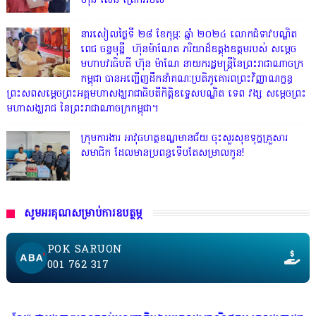
ហ៊ុន សែន ព្រែកអំបិល
នារសៀលថ្ងៃទី ២៨ ខែកុម្ភៈ ឆ្នាំ ២០២៤ លោកជំទាវបណ្ឌិត
ពេជ ចន្ទមុន្នី ហ៊ុនម៉ាណែត ភរិយាដ៏ឧត្តុងឧត្តមរបស់ សម្តេច
មហាបវរធិបតី ហ៊ុន ម៉ាណែ នាយករដ្ឋមន្រ្តីនៃព្រះរាជាណាចក្រ
កម្ពុជា បានអញ្ជើញដឹកនាំគណៈប្រតិភូគោរពព្រះវិញ្ញាណក្ខន្ធ
ព្រះសពសម្តេចព្រះអគ្គមហាសង្ឃរាជាធិបតីកិត្តិឧទ្ទេសបណ្ឌិត ទេព វង្ស សម្តេចព្រះ
មហាសង្ឃរាជ នៃព្រះរាជាណាចក្រកម្ពុជា។
ក្រុមការងារ អាវុធហត្ថខណ្ឌមានជ័យ ចុះសួរសុខទុក្ខគ្រួសារ
សមាជិក ដែលមានប្រពន្ធទើបតែសម្រាលកូន!
សូមអរគុណសម្រាប់ការឧបត្ថម្ភ
POK SARUON
001 762 317