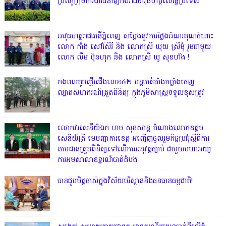
ប្រតិភូក្រុមការងារជំនាញកងរាជអាវុធហត្ថលើផ្ទៃប្រទេស
អាវុធហត្ថរាជធានីភ្នំពេញ សម្តែងនូវការថ្លែងអំណរគុណចំពោះ
លោក កាំង សៅរ៍សិរី និង លោកស្រី ឃុយ ស្រីមុំ រួមជាមួយ
លោក លឹម ប៊ុនហុក និង លោកស្រី ឃូ សុខហ័ង !
កងពលតូចថ្មើរជើងលេខ៤២ បន្តចាត់តាំងកម្លាំងចេញ
ល្បាតសហករណ៍ត្រួតពិនិត្យ ក្នុងភូមិសាស្រ្តទទួលខុសត្រូវ
លោក​វរសេនីយ៍ឯក​ ហម​ សុខសាន្ត តំណាង​លោកឧត្តម
សេនីយ៍ត្រី មេបញ្ជាការ​ខេត្ត អញ្ជេីញចូលរួមកិច្ចប្រជុំស្ដីពីការ
តាមដានត្រួតពិនិត្យទៅលេីការអនុវត្តច្បាប់​ ជាមួយមហាអយ្យ
ការអមសាលាឧទ្ឋរណ៍បាត់ដំបង
បានជួបមិត្តចាស់ក្នុងវិស័យបរិស្ថាននិងធនធានធម្មជាតិ!