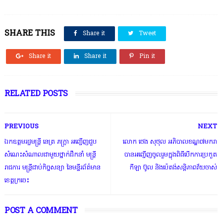
SHARE THIS
Share it
Tweet
Share it
Share it
Pin it
RELATED POSTS
PREVIOUS
NEXT
ឯកឧត្តមរដ្ឋមន្ត្រី នេត្រ ភក្ត្រា អញ្ជើញជួប
លោក ថេង សុថុល អភិបាលខណ្ឌ៧មករា
សំណេះសំណាលជាមួយថ្នាក់ដឹកនាំ មន្ត្រី
បានអញ្ជើញចូលរួមក្នុងពិធីបើកការប្រកួត
រាជការ មន្ត្រីជាប់កិច្ចសន្យា នៃមន្ទីរព័ត៌មាន
កីឡា ប៊ូល និងប៉េតង់សន្ដិភាពវ័យចាស់
ខេត្តក្រចេះ
POST A COMMENT