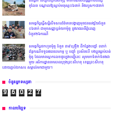
សង្វេគ! សប្បាយក្លាយជាទុក្ខ មានករណីរថយន្តធ្លាក់ពីលើភ្នំ
គូលែន បណ្ដាលឱ្យស្លាប់មនុស្ស០៦នាក់ និងរបួស១៧នាក់
សមត្ថកិច្ចធ្វើសន្និសីទសារព័ត៌មានបង្ហាញមុខជនសង្ស័យចំនួន
០៦នាក់ ជាមុខសញ្ញាប្លន់យកម៉ូតូ ក្នុងរាជធានីភ្នំពេញ
ចំនួន២៦ករណី
សមត្ថកិច្ចដកហូតម៉ូតូ ចំនួន ៣៩គ្រឿង ពីកន្លែងបញ្ជាំ ពពាក់
ព័ន្ធករណីទទួលផលចោរកម្ម ឬ បញ្ចាំ ប្រសិនបើ បងប្អូនធ្លាប់បាត់
ម៉ូតូ ដែលមានស្លាកលេខដូចក្នុងបញ្ជីនេះ សូមមកទំនាក់ទំនងជា
មួយ អធិការដ្ឋាននគរបាលក្រុងព្រះសីហនុ ខេត្តព្រះសីហនុ
ដោយភ្ជាប់ឯកសារ សម្គាល់មកជាមួយ។
ចំនួនអ្នកទស្សនា
9
6
0
2
7
កាលបរិច្ឆេទ