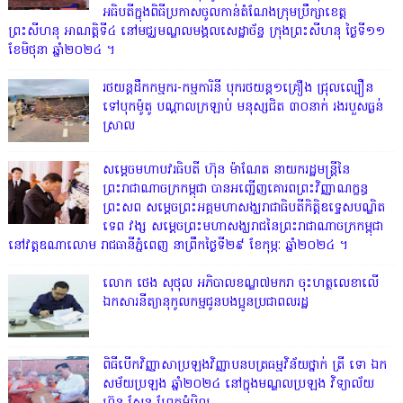
អធិបតីក្នុងពិធីប្រកាសចូលកាន់តំណែងក្រុមប្រឹក្សាខេត្ត
ព្រះសីហនុ អាណត្តិទី៤ នៅមជ្ឈមណ្ឌលមង្គលសេដ្ឋាច័ន្ទ ក្រុងព្រះសីហនុ ថ្ងៃទី១១
ខែមិថុនា ឆ្នាំ២០២៤ ។
រថយន្តដឹកកម្មករ-កម្មការិនី បុករថយន្ត១គ្រឿង ជ្រុលល្បឿន
ទៅបុកម៉ូតូ បណ្តាលក្រឡាប់ មនុស្សជិត ៣០នាក់ រងរបួសធ្ងន់
ស្រាល
សម្តេចមហាបវរធិបតី ហ៊ុន ម៉ាណែត នាយករដ្ឋមន្ត្រីនៃ
ព្រះរាជាណាចក្រកម្ពុជា បានអញ្ជើញគោរពព្រះវិញ្ញាណក្ខន្ធ
ព្រះសព សម្តេចព្រះអគ្គមហាសង្ឃរាជាធិបតីកិត្តិឧទ្ទេសបណ្ឌិត
ទេព វង្ស សម្តេចព្រះមហាសង្ឃរាជនៃព្រះរាជាណាចក្រកម្ពុជា
នៅវត្តឧណាលោម រាជធានីភ្នំពេញ នាព្រឹកថ្ងៃទី២៩ ខែកុម្ភៈ ឆ្នាំ២០២៤ ។
លោក ថេង សុថុល អភិបាលខណ្ឌ៧មករា ចុះហត្ថលេខាលើ
ឯកសារនីត្យានុកូលកម្មជូនបងប្អូនប្រជាពលរដ្ឋ
ពិធីបើកវិញ្ញាសាប្រឡងវិញ្ញាបនបត្រធម្មវិន័យថ្នាក់ ត្រី ទោ ឯក
សម័យប្រឡង ឆ្នាំ២០២៤ នៅក្នុងមណ្ឌលប្រឡង វិទ្យាល័យ