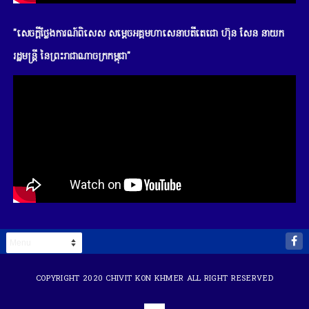
"សេចក្តីថ្លែងការណ៍ពិសេស សម្តេចអគ្គមហាសេនាបតីតេជោ ហ៊ុន សែន នាយក
រដ្ឋមន្រ្តី នៃព្រះរាជាណាចក្រកម្ពុជា"
COPYRIGHT 2020
CHIVIT KON KHMER
ALL RIGHT RESERVED