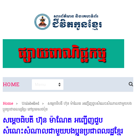
HOME
Home
>
Unlabelled
>
សម្តេចធិបតី ហ៊ុន ម៉ាណែត អញ្ចើញជួបសំណេះសំណាលជាមួយបង
ប្អូនប្រជាពលរដ្ឋខ្មែរ នៅប្រទេសជប៉ុន
សម្តេចធិបតី ហ៊ុន ម៉ាណែត អញ្ចើញជួប
សំណេះសំណាលជាមួយបងប្អូនប្រជាពលរដ្ឋខ្មែរ