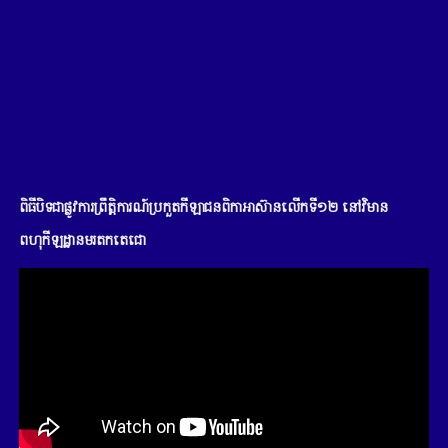
ពិធីបិទជាផ្លូវការព្រឹត្តិការណ៍ប្រកួតកីឡាជនពិកាអាស៊ានលើកទី១២ នៅវិមាន
ពហុកីឡដ្ឋានមរតកតេជោ