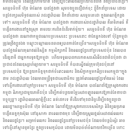
គឺមានចំណុច ដែលត្រូវហាមឃាត់ ដើម្បីឱ្យប៉ះពាល់ដល់ប្រយោជន៍ជាតិ និងប្រជាជនខ្មែរ។
សម្តេចធិបតី ហ៊ុន ម៉ាណែត បានថ្លែងថា សូមបងប្អូនជឿជាក់ចុះ ខ្ញុំដឹកនាំប្រទេស ដោយ
បន្តថែរក្សាសមិទ្ធផលរបស់ រាជរដ្ឋាភិបាល ដឹកនាំដោយ សម្តេចតេជោ ក្នុងអាណត្តិកន្លង
ទៅ។ សម្តេចធិបតី ហ៊ុន ម៉ាណែត បានថ្លែងថា ការងាររបស់រាជរដ្ឋាភិបាល គឺអាទិភាពធំ គឺ
បង្កើនការងារនៅក្នុងស្រុក តាមរយៈការខិតខំដើរទាក់ម៉ូយ។ សម្តេចធិបតី ហ៊ុន ម៉ាណែត
បានថ្លែងថា នរណាថាកម្ពុជារណបប្រទេសនេះ ប្រទេសនោះ ថាតែអ្នកឯងទៅ ប៉ុន្តែកម្ពុជា
ត្រូវពង្រឹងខ្លួនឯង បណ្តុះបណ្តាលធនធានឲ្យបានកាន់តែច្រើន។
សម្តេចធិបតី ហ៊ុន ម៉ាណែត
បានថ្លែងអំណរគុណដល់និស្សិត កម្មសិក្សាការី និងពលរដ្ឋខ្មែរនៅប្រទេសជប៉ុន ដែលបាន
ដើរតួនាទី ជាអ្នកការទូតឱ្យកម្ពុជា ហើយទទួលបានការកោតសរសើរពីជនជាតិជប៉ុនថា ជា
ប្រជាជនដែលឧស្សាហ៍ព្យាយាម។ សម្តេចធិបតី ក៏បានស្នើដល់ក្រុមហ៊ុនជប៉ុននៅ
ប្រទេសជប៉ុន ឱ្យបន្តយកចិត្តទុកដាក់ចំពោះពលករ និងសិក្ខាកម្មមកពីប្រទេសកម្ពុជា។ក្នុង
នាម រាជរដ្ឋាភិបាល ដែលមានមន្ត្រីទូតជាសេនាធិការ ត្រូវគាំពារពលរដ្ឋខ្មែរទាំងអស់ ដែល
ទៅធ្វើការងារនៅក្រៅប្រទេស។ សម្តេចធិបតី ហ៊ុន ម៉ាណែត បានណែនាំឱ្យក្រសួងការងារ
កម្ពុជា ពិភាក្សាជាមួយភាគីជប៉ុន ដើម្បីកាត់បន្ថយតម្លៃសេវាបញ្ជូនពលករឱ្យកាន់តែទាបជា
បច្ចុប្បន្ន។ រដ្ឋាភិបាលអាណត្តិថ្មីនេះ អត់ដេកទេ គឺដើរទៅមុខជានិច្ចដើម្បីបងប្អូនប្រជា
ពលរដ្ឋ។
សម្តេចធិបតី ហ៊ុន ម៉ាណែត ណែនាំឱ្យក្រសួងការបរទេសសិក្សា ពិនិត្យលទ្ធភាព
បង្កើតអគ្គកុងស៊ុល នៅអូសាកា នាពេលខាងមុខ ដើម្បីងាយស្រួលផ្តល់សេវាដល់ពលករ
និងពលរដ្ឋខ្មែរ។ សម្រាប់ពលករ និងពលរដ្ឋខ្មែរនៅប្រទេសជប៉ុន ដែលចង់បន្តប៉ាស្ព័រ អាច
ទៅធ្វើនៅស្ថានទូតខ្មែរ ក្នុងប្រទេសកូរ៉េបាន ដោយមិនបាច់ចាំចំណាយថវិកាច្រើន ហោះ