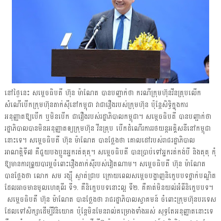
នៅថ្ងៃនេះ សម្តេចធិបតី ហ៊ុន ម៉ាណែត បានបញ្ជាក់ថា ករណីក្រុមហ៊ុនវីនគ្រុបលើក
សំណើបើកក្រុមហ៊ុនតាក់ស៊ីនៅកម្ពុជា វាជារឿងរបស់ក្រុមហ៊ុន ប៉ុន្តែសិទ្ធិក្នុងការ
អនុញ្ញាតឱ្យបើក ឬមិនបើក ជារឿងរបស់រដ្ឋាភិបាលកម្ពុជា។ សម្តេចធិបតី បានបញ្ជាក់ថា
រដ្ឋាភិបាលបានមិនអនុញ្ញាតឲ្យក្រុមហ៊ុន វីនគ្រុប បើកដំណើរការរថយន្តអគ្គិសនីនៅកម្ពុជា
នោះទេ។ សម្តេចធិបតី ហ៊ុន ម៉ាណែត បានថ្លែងថា គោលដៅរបស់រាជរដ្ឋាភិបាល
អាណត្តិទី៧ គឺជួយបងប្អូនអ្នករត់តុតុ។ សម្តេចធិបតី បានប្រាប់ទៅអ្នករត់កង់បី និងតុតុ កុំ
ឱ្យមានការព្រួយបារម្ភចំពោះរឿងតាក់ស៊ីរបស់វៀតណាម។
សម្តេចធិបតី ហ៊ុន ម៉ាណែត
បានថ្លែងថា លោក សម រង្ស៉ី ស្ងាត់ជ្រាប ក្រោយពេលសម្តេចបង្ហាញនិក្ខេបបទថ្នាក់បណ្ឌិត
ដែលអាចមានមូលហេតុពីរ ទី១. គឺនិក្ខេបបទនោះល្អ ទី២. គឺគាត់មិនយល់អំពីនិក្ខេបបទ។
សម្តេចធិបតី ហ៊ុន ម៉ាណែត បានថ្លែងថា រាជរដ្ឋាភិបាលស្វាគមន៍ ចំពោះក្រុមហ៊ុនបរទេស
ដែលទៅសិក្សាដើម្បីវិនិយោគ ប៉ុន្តែមិនមែនរាល់គម្រោងទាំងអស់ សុទ្ធតែអនុញ្ញាតនោះទេ