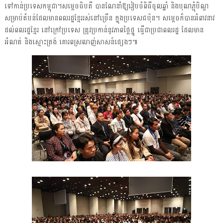
ទៅកាន់ប្រទេសកម្ពុជា។
សម្តេចធិបតី បានណែនាំឱ្យរៀបចំពិធីចូលឆ្នាំ និងបុណភ្ជុំបិណ្ឌ
សម្រាប់តំបន់ដែលមានពលរដ្ឋខ្មែររស់នៅច្រើន ក្នុងប្រទេសជប៉ុន។ សម្តេចក៏បានអំពាវនាវ
ដល់ពលរដ្ឋខ្មែរ នៅក្រៅប្រទេស ត្រូវប្រកាន់នូវភាពថ្លៃថ្នូ ធ្វើជាប្រជាពលរដ្ឋ ដែលមាន
អំណត់ និងស្មោះត្រង់ គោរពស្រលាញ់សាសន៍ផ្សេងៗ៕