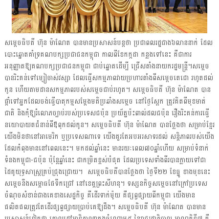
សម្តេចធិបតី ហ៊ុន ម៉ាណែត បានមានប្រសាសន៍បន្តថា ប្រជាពលរដ្ឋជាង៦លាននាក់ ដែល
បោះឆ្នោតគាំទ្រគណបក្សប្រជាជនកម្ពុជា កាលពីខែកក្កដា កន្លងទៅនេះ គឺជាការ
អនុញ្ញាតឱ្យគណបក្សប្រជាជនកម្ពុជា ជាប់ឆ្នោតដើម្បី ជ្រើសតាំងនាយករដ្ឋមន្រ្តី។សម្តេច
បានរិះគន់ទៅម្សៀចាស់វស្សា ដែលធ្វើសកម្មភាពវាយប្រហារតាំងពីសម្តេចតេជោ រហូតដល់
កូន ហើយតាមដានសកម្មភាពរបស់សម្តេចជាប់រហូត។ សម្តេចធិបតី ហ៊ុន ម៉ាណែត បាន
ផ្តាំទៅអ្នកដែលចង់ធ្វើបាតុកម្មសម្តែងមតិប្រឆាំងសម្តេច នៅថ្ងៃស្អែក ត្រូវគិតពីមុខមាត់
ជាតិ និងកុំឱ្យរំលោភច្បាប់របស់ប្រទេសជប៉ុន ប្រយ័ត្នប៉ះពាល់ដលជប៉ុន រឿងរិះគន់ការធ្វើ
នយោបាយតជំនាន់ពីឪពុកដល់កូន។
សម្តេចធិបតី ហ៊ុន ម៉ាណែត បានថ្លែងថា សម្រាប់ខ្មែរ
យើងមិនថានៅអាមេរិក ឬប្រទេសណាទេ យើងគួរតែអបអរសាទរដល់ សន្តិភាពរបស់យើង
ដែលកំពុងមាននៅពេលនេះ។ មកដល់ឆ្នាំនេះ មានរយៈពេល៧០ឆ្នាំហើយ សម្រាប់ទំនាក់
ទំនងកម្ពុជា-ជប៉ុន ប៉ុន្តែឆ្នាំនេះ ជាកម្រិតខ្ពស់បំផុត ដែលប្រទេសទាំងពីរបានក្លាយទៅជា
ដៃគូយុទ្ធសាស្ត្រគ្រប់ជ្រុងជ្រោយ។ សម្តេចធិបតីបានថ្លែងថា ថ្ងៃទី២២ ខែធ្នូ ខាងមុខនេះ
សម្តេចនឹងសម្ពោធផែទឹកជ្រៅ នៅខេត្តព្រះសីហនុ។ ទស្សនកិច្ចសម្តេចនៅក្រៅប្រទេស
ចំណុចសំខាន់ជាងគេខាងសេដ្ឋកិច្ច គឺដើរទាក់ម៉ូយ គឺផ្សព្វផ្សាយពីកម្ពុជា យើងមាន
ផលិតផលត្រូវតែដើរផ្សព្វផ្សាយប្រាប់គេឱ្យដឹង។ សម្តេចធិបតី ហ៊ុន ម៉ាណែត បានមាន
ប្រសាសន៍ទៀតថា គោលដៅអាទិភាព៣ក្នុងចំណោម៥ នៃរាជរដ្ឋាភិបាល អាណត្តិទី៧ គឺ