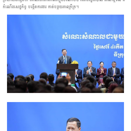
កំណើនសេដ្ឋកិច្ច បង្កើតការងារ កាត់បន្ថយភាពក្រីក្រ។