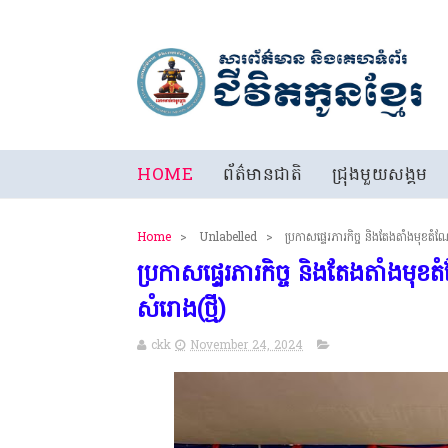
HOME
ព័ត៌មានជាតិ
ជ្រុងមួយសង្គម
Home
>
Unlabelled
>
ប្រកាសផ្ទេរភារកិច្ច និងតែងតាំងមុខ
ប្រកាសផ្ទេរភារកិច្ច និងតែងតាំង
សំរោង(ថ្មី)
ckk
November 24, 2024