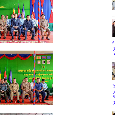
ធ
ព
ព
ន
ព
ក
ព