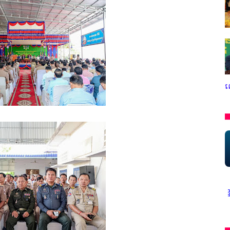
ល
* អង្គភាពសារព័ត៌មាន"ជីវិតកូនខ្មែរ" ជាអង្គភាពមានច្បាប់