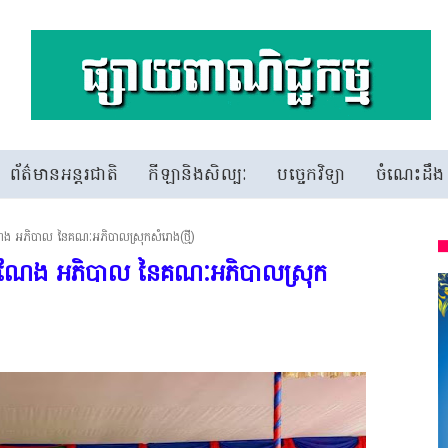
ព័ត៌មានអន្តរជាតិ
កីឡានិងសិល្បៈ
បច្ចេកវិទ្យា
ចំណេះដឹង
តំណែង អភិបាល នៃគណៈអភិបាលស្រុកសំរោង(ថ្មី)
មុខតំណែង អភិបាល នៃគណៈអភិបាលស្រុក