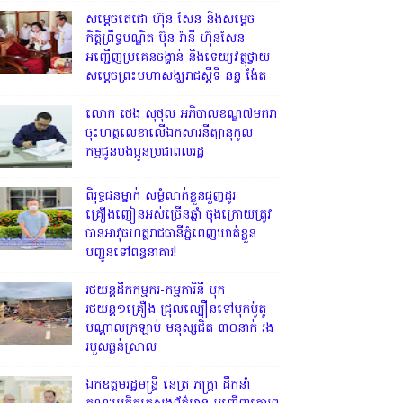
សម្តេចតេជោ ហ៊ុន សែន និងសម្ដេច
កិត្តិព្រឹទ្ធបណ្ឌិត ប៊ុន រ៉ានី ហ៊ុនសែន
អញ្ជើញប្រគេនចង្ហាន់ និងទេយ្យវត្ថុថ្វាយ
សម្តេចព្រះមហាសង្ឃរាជស្តីទី នន្ទ ង៉ែត
លោក ថេង សុថុល អភិបាលខណ្ឌ៧មករា
ចុះហត្ថលេខាលើឯកសារនីត្យានុកូល
កម្មជូនបងប្អូនប្រជាពលរដ្ឋ
ពិរុទ្ធ​ជនម្នាក់ សម្ងំលាក់ខ្លួនជួញដូរ
គ្រឿងញៀនអស់ច្រើនឆ្នាំ ចុងក្រោយត្រូវ
បានអាវុធហត្ថរាជធានីភ្នំពេញឃាត់ខ្លួន
បញ្ជូនទៅពន្ធនាគារ!
រថយន្តដឹកកម្មករ-កម្មការិនី បុក
រថយន្ត១គ្រឿង ជ្រុលល្បឿនទៅបុកម៉ូតូ
បណ្តាលក្រឡាប់ មនុស្សជិត ៣០នាក់ រង
របួសធ្ងន់ស្រាល
ឯកឧត្តមរដ្ឋមន្ត្រី នេត្រ ភក្ត្រា ដឹកនាំ