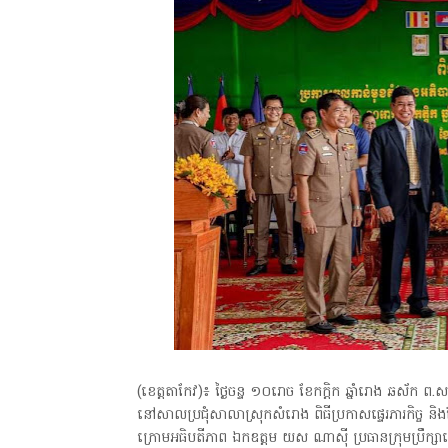
(ខេត្តតាកែវ)៖ ថ្ងៃចន្ទ ១០រោច ខែកក្តិក ឆ្នាំរោង ឆស័ក ព.
នៅសាលប្រជុំសាលាស្រុកសំរោង ពិធីប្រកាសផ្ទេរភារកិច្ច 
ក្រោមអធិបតីភាព ឯកឧត្តម យស ណាស៊ី ប្រធានក្រុមប្រឹក