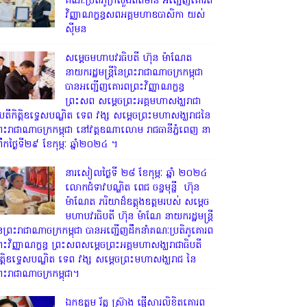
គណៈប្រតិភូក្រសួងព័ត៌មាន អញ្ជើញគោរព
វិញ្ញាណក្ខន្ធសពអគ្គមហាឧបាសិកា យស់
ស៊ីមន
សម្តេចមហាបវរធិបតី ហ៊ុន ម៉ាណែត
នាយករដ្ឋមន្ត្រីនៃព្រះរាជាណាចក្រកម្ពុជា
បានអញ្ជើញគោរពព្រះវិញ្ញាណក្ខន្ធ
ព្រះសព សម្តេចព្រះអគ្គមហាសង្ឃរាជា
ិបតីកិត្តិឧទ្ទេសបណ្ឌិត ទេព វង្ស សម្តេចព្រះមហាសង្ឃរាជនៃ
្រះរាជាណាចក្រកម្ពុជា នៅវត្តឧណាលោម រាជធានីភ្នំពេញ នា
្រឹកថ្ងៃទី២៩ ខែកុម្ភៈ ឆ្នាំ២០២៤ ។
នារសៀលថ្ងៃទី ២៨ ខែកុម្ភៈ ឆ្នាំ ២០២៤
លោកជំទាវបណ្ឌិត ពេជ ចន្ទមុន្នី ហ៊ុន
ម៉ាណែត ភរិយាដ៏ឧត្តុងឧត្តមរបស់ សម្តេច
មហាបវរធិបតី ហ៊ុន ម៉ាណែ នាយករដ្ឋមន្រ្តី
ៃព្រះរាជាណាចក្រកម្ពុជា បានអញ្ជើញដឹកនាំគណៈប្រតិភូគោរព
្រះវិញ្ញាណក្ខន្ធ ព្រះសពសម្តេចព្រះអគ្គមហាសង្ឃរាជាធិបតី
ិត្តិឧទ្ទេសបណ្ឌិត ទេព វង្ស សម្តេចព្រះមហាសង្ឃរាជ នៃ
្រះរាជាណាចក្រកម្ពុជា។
ឯកឧត្តម រ័ត្ន ស្រ៊ាង ផ្ញើសារលិខិតគោរព