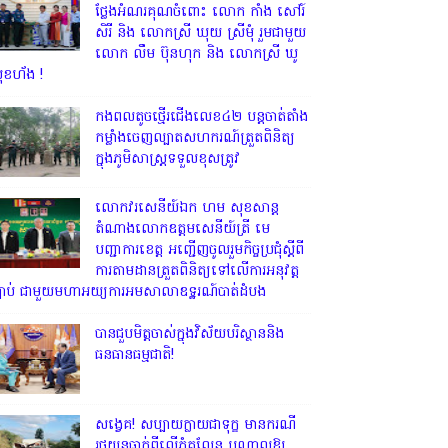
ថ្លែងអំណរគុណចំពោះ លោក កាំង សៅរ៍
សិរី និង លោកស្រី ឃុយ ស្រីមុំ រួមជាមួយ
លោក លឹម ប៊ុនហុក និង លោកស្រី ឃូ
ុខហ័ង !
កងពលតូចថ្មើរជើងលេខ៤២ បន្តចាត់តាំង
កម្លាំងចេញល្បាតសហករណ៍ត្រួតពិនិត្យ
ក្នុងភូមិសាស្រ្តទទួលខុសត្រូវ
លោក​វរសេនីយ៍ឯក​ ហម​ សុខសាន្ត
តំណាង​លោកឧត្តមសេនីយ៍ត្រី មេ
បញ្ជាការ​ខេត្ត អញ្ជេីញចូលរួមកិច្ចប្រជុំស្ដីពី
ការតាមដានត្រួតពិនិត្យទៅលេីការអនុវត្ត
្បាប់​ ជាមួយមហាអយ្យការអមសាលាឧទ្ឋរណ៍បាត់ដំបង
បានជួបមិត្តចាស់ក្នុងវិស័យបរិស្ថាននិង
ធនធានធម្មជាតិ!
សង្វេគ! សប្បាយក្លាយជាទុក្ខ មានករណី
រថយន្តធ្លាក់ពីលើភ្នំគូលែន បណ្ដាលឱ្យ