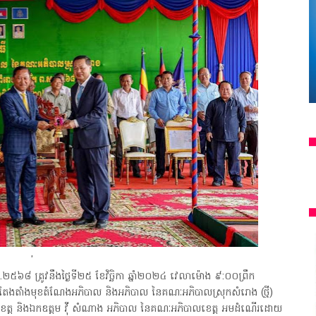
'
ស.២៥៦៨ ត្រូវនឹងថ្ងៃទី២៥ ខែវិច្ឆិកា ឆ្នាំ២០២៤ វេលាម៉ោង ៩:០០ព្រឹក​
និងតែងតាំងមុខតំណែងអភិបាល និងអភិបាល នៃគណៈអភិបាលស្រុកសំរោង (ថ្មី)
្សាខេត្ត និងឯកឧត្តម វ៉ី សំណាង អភិបាល នៃគណៈអភិបាលខេត្ត អមដំណើរដោយ