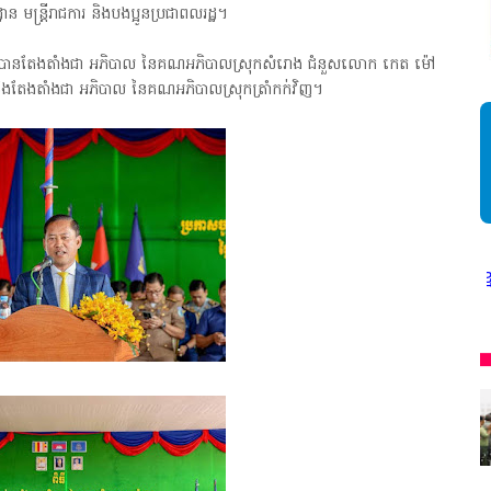
្ឋាន មន្ត្រីរាជការ និងបងប្អូនប្រជាពលរដ្ឋ។
៦ ត្រូវបានតែងតាំងជា អភិបាល នៃគណអភិបាលស្រុកសំរោង ជំនួសលោក កេត ម៉ៅ
រកិច្ច និងតែងតាំងជា អភិបាល នៃគណអភិបាលស្រុកត្រាំកក់វិញ។
* អង្គភាពសារព័ត៌មាន"ជីវិតកូនខ្មែរ" ជាអង្គភាពមានច្បាប់