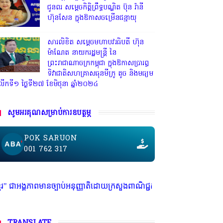
ជូនពរ សម្តេចកិត្តិព្រឹទ្ធបណ្ឌិត ប៊ុន រ៉ានី
ហ៊ុនសែន ក្នុងឱកាសចម្រើនជន្មាយុ
សារលិខិត សម្តេចមហាបវរធិបតី ហ៊ុន
ម៉ាណែត នាយករដ្ឋមន្ត្រី នៃ
ព្រះរាជាណាចក្រកម្ពុជា ក្នុងឱកាសប្រារព្ធ
ទិវាជាតិសហគ្រាសធុនមីក្រូ តូច និងមធ្យម
ើកទី១ ថ្ងៃទី២៧ ខែមិថុនា ឆ្នាំ២០២៤
សូមអរគុណសម្រាប់ការឧបត្ថម្ភ
POK SARUON
001 762 317
អនុញ្ញាតិដោយក្រសួងពាណិជ្ជកម្ម ក្រសួងការងារ ក្រសួងព័ត៌មាន * ក្រមសិលធម៌ វិ