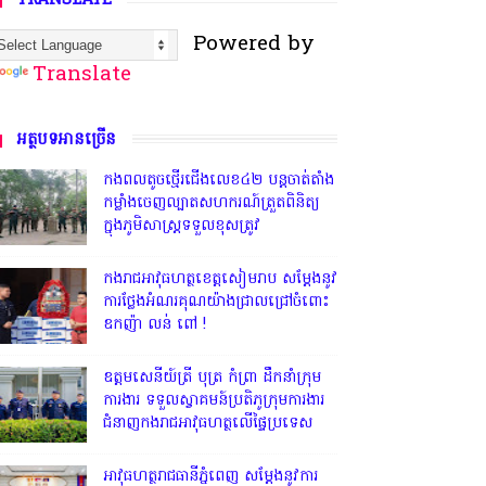
TRANSLATE
Powered by
Translate
អត្ថបទអានច្រើន
កងពលតូចថ្មើរជើងលេខ៤២ បន្តចាត់តាំង
កម្លាំងចេញល្បាតសហករណ៍ត្រួតពិនិត្យ
ក្នុងភូមិសាស្រ្តទទួលខុសត្រូវ
កងរាជអាវុធហត្ថខេត្តសៀមរាប សម្តែងនូវ
ការថ្លែងអំណរគុណយ៉ាងជ្រាលជ្រៅចំពោះ
ឧកញ៉ា លន់ ពៅ !
ឧត្តមសេនីយ៍ត្រី បុត្រ កំព្រា ដឹកនាំក្រុម
ការងារ ទទួលស្វាគមន៍ប្រតិភូក្រុមការងារ
ជំនាញកងរាជអាវុធហត្ថលើផ្ទៃប្រទេស
អាវុធហត្ថរាជធានីភ្នំពេញ សម្តែងនូវការ