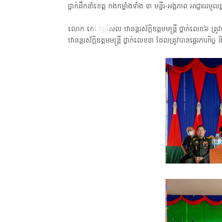
ថ្នាក់ដឹកនាំខេត្ត កងកម្លាំងទាំង ៣ មន្ទីរ-អង្គភាព អាជ្ញាធរមូលដ
លោក កៅ វគ្គសែល ឋានន្តរស័ក្តិឧត្តមមន្ត្រី ថ្នាក់លេខ
ឋានន្តរស័ក្តិឧត្តមមន្ត្រី ថ្នាក់លេខ៣ ដែលត្រូវបានផ្ទេរភា