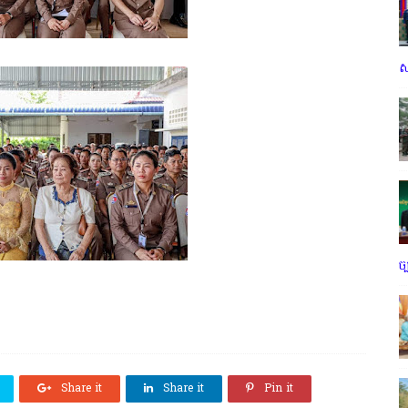
ស
ច
Share it
Share it
Pin it