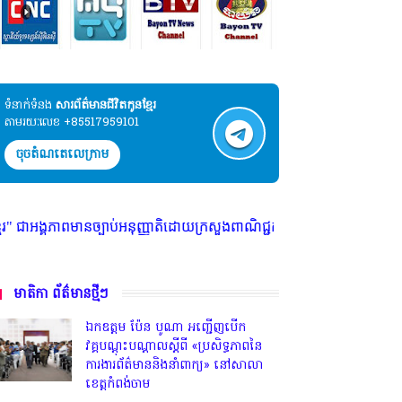
ទំនាក់ទំនង​​
សារព័ត៌មានជីវិតកូនខ្មែរ
តាមរយៈលេខ +85517959101
ចុចតំណតេលេក្រាម
អនុញ្ញាតិដោយក្រសួងពាណិជ្ជកម្ម ក្រសួងការងារ ក្រសួងព័ត៌មាន * ក្រមសិលធម៌ វិ
មាតិកា ព័ត៌មានថ្មីៗ
ឯកឧត្តម ប៉ែន បូណា អញ្ជើញបើក
វគ្គបណ្តុះបណ្តាលស្តីពី «ប្រសិទ្ធភាពនៃ
ការងារព័ត៌មាននិងនាំពាក្យ» នៅសាលា
ខេត្តកំពង់ចាម