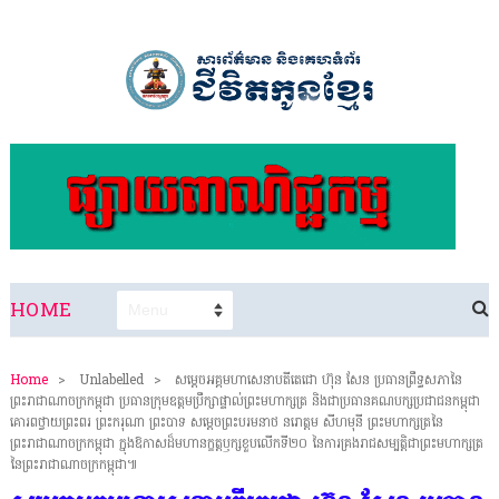
HOME
Home
>
Unlabelled
>
សម្តេចអគ្គមហាសេនាបតីតេជោ ហ៊ុន សែន ប្រធានព្រឹទ្ធសភានៃ
ព្រះរាជាណាចក្រកម្ពុជា ប្រធានក្រុមឧត្តមប្រឹក្សាផ្ទាល់ព្រះមហាក្សត្រ និងជាប្រធានគណបក្សប្រជាជនកម្ពុជា
គោរពថ្វាយព្រះពរ ព្រះករុណា ព្រះបាទ សម្តេចព្រះបរមនាថ នរោត្តម សីហមុនី ព្រះមហាក្សត្រនៃ
ព្រះរាជាណាចក្រកម្ពុជា ក្នុងឱកាសដ៏មហានក្ខត្តឫក្សខួបលើកទី២០ នៃការគ្រងរាជសម្បត្តិជាព្រះមហាក្សត្រ
នៃព្រះរាជាណាចក្រកម្ពុជា៕