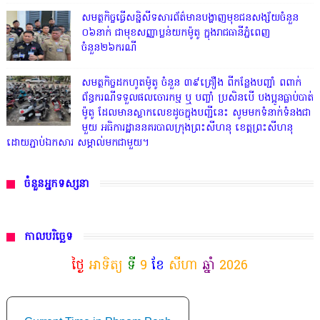
សមត្ថកិច្ចធ្វើសន្និសីទសារព័ត៌មានបង្ហាញមុខជនសង្ស័យចំនួន
០៦នាក់ ជាមុខសញ្ញាប្លន់យកម៉ូតូ ក្នុងរាជធានីភ្នំពេញ
ចំនួន២៦ករណី
សមត្ថកិច្ចដកហូតម៉ូតូ ចំនួន ៣៩គ្រឿង ពីកន្លែងបញ្ជាំ ពពាក់
ព័ន្ធករណីទទួលផលចោរកម្ម ឬ បញ្ចាំ ប្រសិនបើ បងប្អូនធ្លាប់បាត់
ម៉ូតូ ដែលមានស្លាកលេខដូចក្នុងបញ្ជីនេះ សូមមកទំនាក់ទំនងជា
មួយ អធិការដ្ឋាននគរបាលក្រុងព្រះសីហនុ ខេត្តព្រះសីហនុ
ដោយភ្ជាប់ឯកសារ សម្គាល់មកជាមួយ។
ចំនួនអ្នកទស្សនា
កាលបរិច្ឆេទ
ថ្ងៃ
អាទិត្យ
ទី
9
ខែ
សីហា
ឆ្នាំ
2026