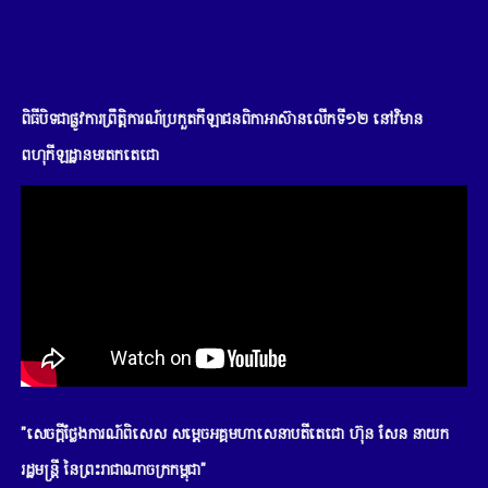
ពិធីបិទជាផ្លូវការព្រឹត្តិការណ៍ប្រកួតកីឡាជនពិកាអាស៊ានលើកទី១២ នៅវិមាន
ពហុកីឡដ្ឋានមរតកតេជោ
"សេចក្តីថ្លែងការណ៍ពិសេស សម្តេចអគ្គមហាសេនាបតីតេជោ ហ៊ុន សែន នាយក
រដ្ឋមន្រ្តី នៃព្រះរាជាណាចក្រកម្ពុជា"