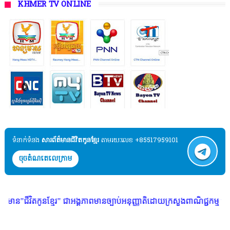
KHMER TV ONLINE
ទំនាក់ទំនង​​
សារព័ត៌មានជីវិតកូនខ្មែរ
តាមរយៈលេខ +85517959101
ចុចតំណតេលេក្រាម
្មែរ" ជាអង្គភាពមានច្បាប់អនុញ្ញាតិដោយក្រសួងពាណិជ្ជកម្ម ក្រសួងការងារ ក្រសួ