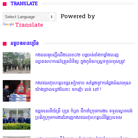
TRANSLATE
Powered by
Translate
អត្ថបទអានច្រើន
កងពលតូចថ្មើរជើងលេខ៤២ បន្តចាត់តាំងកម្លាំងចេញ
ល្បាតសហករណ៍ត្រួតពិនិត្យ ក្នុងភូមិសាស្រ្តទទួលខុសត្រូវ
កងរាជអាវុធហត្ថខេត្តសៀមរាប សម្តែងនូវការថ្លែងអំណរគុណ
យ៉ាងជ្រាលជ្រៅចំពោះ ឧកញ៉ា លន់ ពៅ !
ឧត្តមសេនីយ៍ត្រី បុត្រ កំព្រា ដឹកនាំក្រុមការងារ ទទួលស្វាគមន៍
ប្រតិភូក្រុមការងារជំនាញកងរាជអាវុធហត្ថលើផ្ទៃប្រទេស