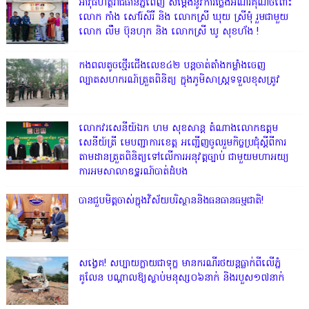
អាវុធហត្ថរាជធានីភ្នំពេញ សម្តែងនូវការថ្លែងអំណរគុណចំពោះ
លោក កាំង សៅរ៍សិរី និង លោកស្រី ឃុយ ស្រីមុំ រួមជាមួយ
លោក លឹម ប៊ុនហុក និង លោកស្រី ឃូ សុខហ័ង !
កងពលតូចថ្មើរជើងលេខ៤២ បន្តចាត់តាំងកម្លាំងចេញ
ល្បាតសហករណ៍ត្រួតពិនិត្យ ក្នុងភូមិសាស្រ្តទទួលខុសត្រូវ
លោក​វរសេនីយ៍ឯក​ ហម​ សុខសាន្ត តំណាង​លោកឧត្តម
សេនីយ៍ត្រី មេបញ្ជាការ​ខេត្ត អញ្ជេីញចូលរួមកិច្ចប្រជុំស្ដីពីការ
តាមដានត្រួតពិនិត្យទៅលេីការអនុវត្តច្បាប់​ ជាមួយមហាអយ្យ
ការអមសាលាឧទ្ឋរណ៍បាត់ដំបង
បានជួបមិត្តចាស់ក្នុងវិស័យបរិស្ថាននិងធនធានធម្មជាតិ!
សង្វេគ! សប្បាយក្លាយជាទុក្ខ មានករណីរថយន្តធ្លាក់ពីលើភ្នំ
គូលែន បណ្ដាលឱ្យស្លាប់មនុស្ស០៦នាក់ និងរបួស១៧នាក់