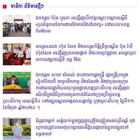
មាតិកា ព័ត៌មានថ្មីៗ
ឯកឧត្តម ប៉ែន បូណា អញ្ជើញបើកវគ្គបណ្តុះបណ្តាលស្តីពី
«ប្រសិទ្ធភាពនៃការងារព័ត៌មាននិងនាំពាក្យ» នៅសាលាខេត្ត
កំពង់ចាម
សម្តេចតេជោ ហ៊ុន សែន និងសម្ដេចកិត្តិព្រឹទ្ធបណ្ឌិត ប៊ុន រ៉ានី
ហ៊ុនសែន អញ្ជើញប្រគេនចង្ហាន់ និងទេយ្យវត្ថុថ្វាយ សម្តេចព្រះ
មហាសង្ឃរាជស្តីទី នន្ទ ង៉ែត
ឯកឧត្តម សាយ សំអាល់ ឧបនាយករដ្ឋមន្ត្រី រដ្ឋមន្ត្រីក្រសួង
រៀបចំដែនដី នគរូបនីយកម្ម និងសំណង់ និងជាប្រធានក្រុម
ការងាររាជរដ្ឋាភិបាលចុះមូលដ្ឋានខេត្តព្រះសីហនុ អញ្ជើញជា
អធិបតីក្នុងពិធីប្រកាសចូលកាន់តំណែងក្រុមប្រឹក្សាខេត្ត
ព្រះសីហនុ អាណត្តិទី៤ នៅមជ្ឈមណ្ឌលមង្គលសេដ្ឋាច័ន្ទ ក្រុងព្រះសីហនុ ថ្ងៃទី១១
ខែមិថុនា ឆ្នាំ២០២៤ ។
ពិរុទ្ធ​ជនម្នាក់ សម្ងំលាក់ខ្លួនជួញដូរគ្រឿងញៀនអស់ច្រើនឆ្នាំ ចុង
ក្រោយត្រូវបានអាវុធហត្ថរាជធានីភ្នំពេញឃាត់ខ្លួនបញ្ជូនទៅ
ពន្ធនាគារ!