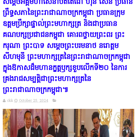
សម្តេចអគ្គមហាសេនាបតីតេជោ ហ៊ុន សែន ប្រធាន
ព្រឹទ្ធសភានៃព្រះរាជាណាចក្រកម្ពុជា ប្រធានក្រុម
ឧត្តមប្រឹក្សាផ្ទាល់ព្រះមហាក្សត្រ និងជាប្រធាន
គណបក្សប្រជាជនកម្ពុជា គោរពថ្វាយព្រះពរ ព្រះ
ករុណា ព្រះបាទ សម្តេចព្រះបរមនាថ នរោត្តម
សីហមុនី ព្រះមហាក្សត្រនៃព្រះរាជាណាចក្រកម្ពុជា
ក្នុងឱកាសដ៏មហានក្ខត្តឫក្សខួបលើកទី២០ នៃការ
គ្រងរាជសម្បត្តិជាព្រះមហាក្សត្រនៃ
ព្រះរាជាណាចក្រកម្ពុជា៕
ckk
October 25, 2024