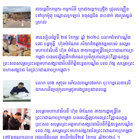
រថយន្តដឹកកម្មករ-កម្មការិនី បុករថយន្ត១គ្រឿង ជ្រុលល្បឿន
ទៅបុកម៉ូតូ បណ្តាលក្រឡាប់ មនុស្សជិត ៣០នាក់ រងរបួសធ្ងន់
ស្រាល
នារសៀលថ្ងៃទី ២៨ ខែកុម្ភៈ ឆ្នាំ ២០២៤ លោកជំទាវបណ្ឌិត
ពេជ ចន្ទមុន្នី ហ៊ុនម៉ាណែត ភរិយាដ៏ឧត្តុងឧត្តមរបស់ សម្តេច
មហាបវរធិបតី ហ៊ុន ម៉ាណែ នាយករដ្ឋមន្រ្តីនៃព្រះរាជាណាចក្រ
កម្ពុជា បានអញ្ជើញដឹកនាំគណៈប្រតិភូគោរពព្រះវិញ្ញាណក្ខន្ធ
ព្រះសពសម្តេចព្រះអគ្គមហាសង្ឃរាជាធិបតីកិត្តិឧទ្ទេសបណ្ឌិត ទេព វង្ស សម្តេចព្រះ
មហាសង្ឃរាជ នៃព្រះរាជាណាចក្រកម្ពុជា។
លោក ថេង សុថុល អភិបាលខណ្ឌ៧មករា ចុះហត្ថលេខាលើ
ឯកសារនីត្យានុកូលកម្មជូនបងប្អូនប្រជាពលរដ្ឋ
សម្តេចមហាបវរធិបតី ហ៊ុន ម៉ាណែត នាយករដ្ឋមន្ត្រីនៃ
ព្រះរាជាណាចក្រកម្ពុជា បានអញ្ជើញគោរពព្រះវិញ្ញាណក្ខន្ធ
ព្រះសព សម្តេចព្រះអគ្គមហាសង្ឃរាជាធិបតីកិត្តិឧទ្ទេសបណ្ឌិត
ទេព វង្ស សម្តេចព្រះមហាសង្ឃរាជនៃព្រះរាជាណាចក្រកម្ពុជា
នៅវត្តឧណាលោម រាជធានីភ្នំពេញ នាព្រឹកថ្ងៃទី២៩ ខែកុម្ភៈ ឆ្នាំ២០២៤ ។