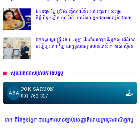
ឯកឧត្តម រ័ត្ន ស្រ៊ាង ផ្ញើសារលិខិតគោរពជូនពរ សម្តេច
កិត្តិព្រឹទ្ធបណ្ឌិត ប៊ុន រ៉ានី ហ៊ុនសែន ក្នុងឱកាសចម្រើនជន្មាយុ
ឯកឧត្តមរដ្ឋមន្ត្រី នេត្រ ភក្ត្រា ដឹកនាំគណៈប្រតិភូក្រសួងព័ត៌មាន
អញ្ជើញគោរពវិញ្ញាណក្ខន្ធសពអគ្គមហាឧបាសិកា យស់ ស៊ីមន
សូមអរគុណសម្រាប់ការឧបត្ថម្ភ
POK SARUON
001 762 317
្មែរ" ជាអង្គភាពមានច្បាប់អនុញ្ញាតិដោយក្រសួងពាណិជ្ជកម្ម ក្រសួងការងារ ក្រសួ