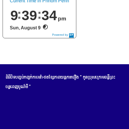
Current Time in Phnom Penh
9
39
36
pm
Sun, August 9
Powered by
DaysPedia.c
om
ពិធីបិទបញ្ចប់កញ្ចក់កាមេរ៉ា-ថតខ្សែភាពយន្តភាគរឿង " កូនប្រុសក្រោមពន្លឺព្រះ
ចន្ទពេញបូណ៌មី "