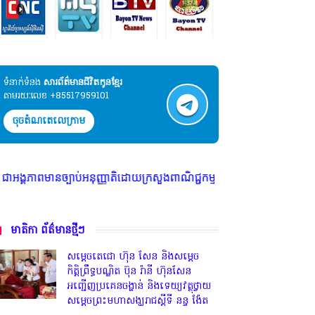
ទំនាក់ទំនង​​
សារព័ត៌មានជីវិតកូនខ្មែរ
តាមរយៈលេខ +85517959101
ចុចតំណតេលេក្រាម
ុញ្ញាតិដោយក្រសួងពាណិជ្ជកម្ម ក្រសួងការងារ ក្រសួងព័ត៌មាន * ក្រមសិលធម៌ វិជ្
មាតិកា ព័ត៌មានថ្មីៗ
សម្តេចតេជោ ហ៊ុន សែន និងសម្ដេច
កិត្តិព្រឹទ្ធបណ្ឌិត ប៊ុន រ៉ានី ហ៊ុនសែន
អញ្ជើញប្រគេនចង្ហាន់ និងទេយ្យវត្ថុថ្វាយ
សម្តេចព្រះមហាសង្ឃរាជស្តីទី នន្ទ ង៉ែត