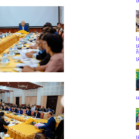
ព
ន
ព
ក
ព
ល
ព