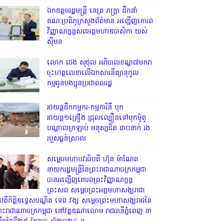
ឯកឧត្តមរដ្ឋមន្ត្រី នេត្រ ភក្ត្រា ដឹកនាំ
គណៈប្រតិភូក្រសួងព័ត៌មាន អញ្ជើញគោរព
វិញ្ញាណក្ខន្ធសពអគ្គមហាឧបាសិកា យស់
ស៊ីមន
លោក ថេង សុថុល អភិបាលខណ្ឌ៧មករា
ចុះហត្ថលេខាលើឯកសារនីត្យានុកូល
កម្មជូនបងប្អូនប្រជាពលរដ្ឋ
រថយន្តដឹកកម្មករ-កម្មការិនី បុក
រថយន្ត១គ្រឿង ជ្រុលល្បឿនទៅបុកម៉ូតូ
បណ្តាលក្រឡាប់ មនុស្សជិត ៣០នាក់ រង
របួសធ្ងន់ស្រាល
សម្តេចមហាបវរធិបតី ហ៊ុន ម៉ាណែត
នាយករដ្ឋមន្ត្រីនៃព្រះរាជាណាចក្រកម្ពុជា
បានអញ្ជើញគោរពព្រះវិញ្ញាណក្ខន្ធ
ព្រះសព សម្តេចព្រះអគ្គមហាសង្ឃរាជា
ិបតីកិត្តិឧទ្ទេសបណ្ឌិត ទេព វង្ស សម្តេចព្រះមហាសង្ឃរាជនៃ
្រះរាជាណាចក្រកម្ពុជា នៅវត្តឧណាលោម រាជធានីភ្នំពេញ នា