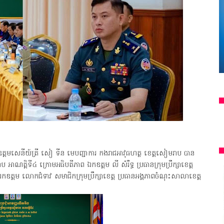
តមសេនីយ៍ត្រី សៀ ទីន មេបញ្ជាការ កងរាជអាវុធហត្ថ ខេត្តសៀមរាប បាន​
ប អាណត្តិ​ទី៤ ក្រោមអធិបតីភាព ឯកឧត្ដម លី សំរឹទ្ធ ប្រធានក្រុម​ប្រឹក្សា​ខេត្ត​
 ឯកឧត្តម លោកជំទាវ សមាជិកក្រុមប្រឹក្សាខេត្ត ប្រធានអង្គភាពចំណុះសាលាខេត្ត