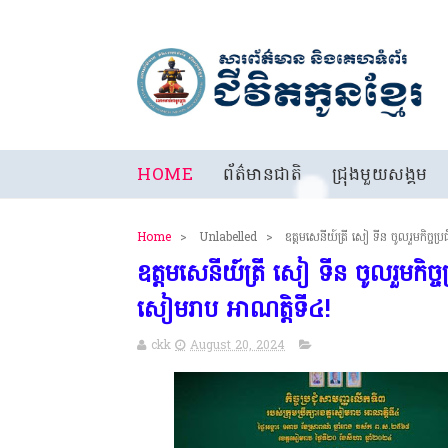
HOME
ព័ត៌មានជាតិ
ជ្រុងមួយសង្គម
Home
>
Unlabelled
>
ឧត្តមសេនីយ៍ត្រី សៀ ទីន ចូលរួមកិច្ចប្រ
ឧត្តមសេនីយ៍ត្រី សៀ ទីន ចូលរួមកិច្ចប្
សៀមរាប អាណត្តិ​ទី៤!
ckk
August 20, 2024