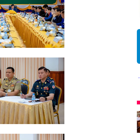
* អង្គភាពសារព័ត៌មាន"ជីវិតកូនខ្មែរ" ជាអង្គភាពមានច្បាប់អន