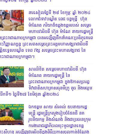
្រឹកថ្ងៃទី២៩ ខែកុម្ភៈ ឆ្នាំ២០២៤ ។
នារសៀលថ្ងៃទី ២៨ ខែកុម្ភៈ ឆ្នាំ ២០២៤
លោកជំទាវបណ្ឌិត ពេជ ចន្ទមុន្នី ហ៊ុន
ម៉ាណែត ភរិយាដ៏ឧត្តុងឧត្តមរបស់ សម្តេច
មហាបវរធិបតី ហ៊ុន ម៉ាណែ នាយករដ្ឋមន្រ្តី
ៃព្រះរាជាណាចក្រកម្ពុជា បានអញ្ជើញដឹកនាំគណៈប្រតិភូគោរព
្រះវិញ្ញាណក្ខន្ធ ព្រះសពសម្តេចព្រះអគ្គមហាសង្ឃរាជាធិបតី
ិត្តិឧទ្ទេសបណ្ឌិត ទេព វង្ស សម្តេចព្រះមហាសង្ឃរាជ នៃ
្រះរាជាណាចក្រកម្ពុជា។
សារលិខិត សម្តេចមហាបវរធិបតី ហ៊ុន
ម៉ាណែត នាយករដ្ឋមន្ត្រី នៃ
ព្រះរាជាណាចក្រកម្ពុជា ក្នុងឱកាសប្រារព្ធ
ទិវាជាតិសហគ្រាសធុនមីក្រូ តូច និងមធ្យម
ើកទី១ ថ្ងៃទី២៧ ខែមិថុនា ឆ្នាំ២០២៤
ឯកឧត្តម សាយ សំអាល់ ឧបនាយករដ្ឋ
មន្ត្រី រដ្ឋមន្ត្រីក្រសួងរៀបចំដែនដី នគ
រូបនីយកម្ម និងសំណង់ និងជាប្រធានក្រុម
ការងាររាជរដ្ឋាភិបាលចុះមូលដ្ឋានខេត្ត
្រះសីហនុ អញ្ជើញជាអធិបតីក្នុងពិធីប្រកាសចូលកាន់តំណែង