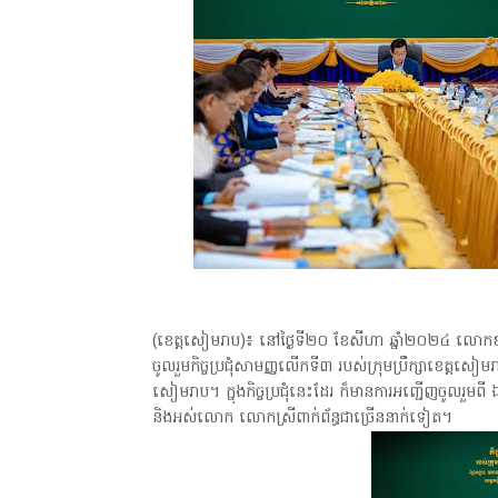
(ខេត្តសៀមរាប)៖ នៅថ្ងៃទី២០ ខែសីហា ឆ្នាំ២០២៤ លោកឧត្
ចូលរួម​កិច្ចប្រជុំសាមញ្ញលើកទី៣ របស់​ក្រុមប្រឹក្សា​ខេត្តសៀមរា
សៀមរាប។ ក្នុងកិច្ចប្រជុំនេះដែរ ក៏មានការអញ្ជើញចូលរួមពី
និងអស់លោក លោកស្រីពាក់ព័ន្ធជាច្រើននាក់ទៀត។