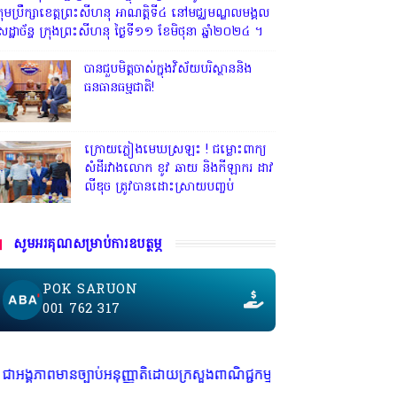
្រុមប្រឹក្សាខេត្តព្រះសីហនុ អាណត្តិទី៤ នៅមជ្ឈមណ្ឌលមង្គល
េដ្ឋាច័ន្ទ ក្រុងព្រះសីហនុ ថ្ងៃទី១១ ខែមិថុនា ឆ្នាំ២០២៤ ។
បានជួបមិត្តចាស់ក្នុងវិស័យបរិស្ថាននិង
ធនធានធម្មជាតិ!
ក្រោយភ្លៀងមេឃស្រឡះ ! ជម្លោះពាក្យ
សំដីរវាងលោក ខូវ ឆាយ និងកីឡាករ ដាវ
លីឌុច ត្រូវបានដោះស្រាយបញ្ចប់
សូមអរគុណសម្រាប់ការឧបត្ថម្ភ
POK SARUON
001 762 317
ុញ្ញាតិដោយក្រសួងពាណិជ្ជកម្ម ក្រសួងការងារ ក្រសួងព័ត៌មាន * ក្រមសិលធម៌ វិជ្