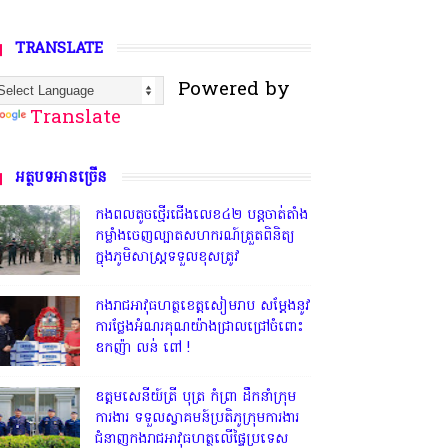
TRANSLATE
Powered by
Translate
អត្ថបទអានច្រើន
កងពលតូចថ្មើរជើងលេខ៤២ បន្តចាត់តាំង
កម្លាំងចេញល្បាតសហករណ៍ត្រួតពិនិត្យ
ក្នុងភូមិសាស្រ្តទទួលខុសត្រូវ
កងរាជអាវុធហត្ថខេត្តសៀមរាប សម្តែងនូវ
ការថ្លែងអំណរគុណយ៉ាងជ្រាលជ្រៅចំពោះ
ឧកញ៉ា លន់ ពៅ !
ឧត្តមសេនីយ៍ត្រី បុត្រ កំព្រា ដឹកនាំក្រុម
ការងារ ទទួលស្វាគមន៍ប្រតិភូក្រុមការងារ
ជំនាញកងរាជអាវុធហត្ថលើផ្ទៃប្រទេស