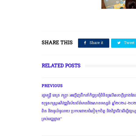
SHARE THIS
Share it
Tweet
RELATED POSTS
PREVIOUS
រដ្ឋមន្ត្រី នេត្រ ភក្រ្តា អញ្ជើញដឹកនាំកិច្ចប្រជុំពិនិត្យលើសេចក្តីព្រាងផ
យុទ្ធសាស្ត្រអភិវឌ្ឍវិស័យព័ត៌មាននិងសោតទស្សន៍ ឆ្នាំ២០២៤-២០២៨
ពិត និងទូលំទូលាយ ប្រកបដោយជំនឿទុកចិត្ត និងវិជ្ជាជីវៈដើម្បីផ្សារភ្
គ្រប់មជ្ឈដ្ឋាន”