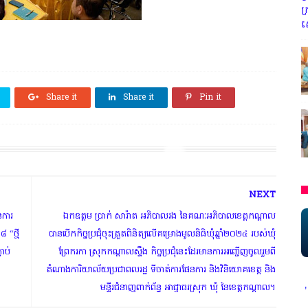
ក
ស
Share it
Share it
Pin it
NEXT
ែនការ
ឯកឧត្តម ប្រាក់ សារ៉ាត អភិបាលរង នៃគណៈអភិបាលខេត្តកណ្តាល
 “ថ្មី
បានបើកកិច្ចប្រជុំចុះត្រួតពិនិត្យលើគម្រោងមូលនិធិឃុំឆ្នាំ២០២៤ របស់ឃុំ
ជាប់
ព្រែករកា ស្រុកកណ្តាលស្ទឹង កិច្ចប្រជុំនេះដែរមានការអញ្ជើញចូលរួមពី
តំណាងការិយាល័យប្រជាពលរដ្ឋ ទីចាត់ការផែនការ និងវិនិយោគខេត្ត និង
មន្ទីរជំនាញពាក់ព័ន្ធ អាជ្ញាធរស្រុក ឃុំ នៃខេត្តកណ្តាល។
* អង្គភាពសារព័ត៌មាន"ជីវិតកូនខ្មែរ" ជាអង្គភាពមានច្បាប់អន