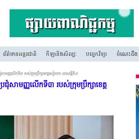
ព័ត៌មានអន្តរជាតិ
កីឡានិងសិល្បៈ
បច្ចេកវិទ្យា
ចំណេះដឹង
ជុំសាមញ្ញលើកទី៣ របស់​ក្រុមប្រឹក្សា​ខេត្តសៀមរាប អាណត្តិ​ទី៤!
រជុំសាមញ្ញលើកទី៣ របស់​ក្រុមប្រឹក្សា​ខេត្ត