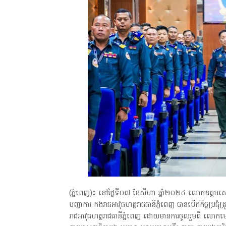
(ភ្នំពេញ)៖ នៅថ្ងៃទី០៧ ខែសីហា ឆ្នាំ២០២៤ លោកឧត្តមសេនី
បញ្ជាការ កងរាជអាវុធហត្ថរាជធានីភ្នំពេញ បានបើកកិច្ចប្រជុំត្រ
រាជអាវុធហត្ថរាជធានីភ្នំពេញ ដោយមានការចូលរួមពី លោ