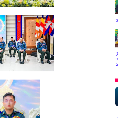
ល
ព
ក
ស