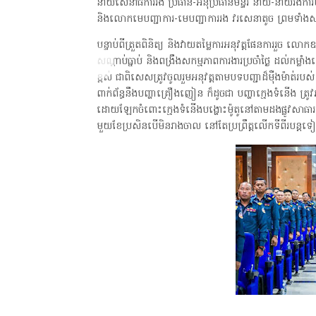
នាយសេនាធិការរង ប្រធាន-អនុប្រធានមន្ទីរ នាយ-នាយរងកា
និងលោកមេបញ្ជាការ-មេបញ្ជាការរង វរសេនាតូច ព្រមទាំង
បន្ទាប់ពីត្រួតពិនិត្យ និងវាយតម្លៃការអនុវត្តផែនការរួច លោ
សណ្តាប់ធ្នាប់ និងពង្រឹងសកម្មភាពការងារប្រចាំថ្ងៃ ដល់កម្លា
ខ្ពស់ ជាពិសេសត្រូវចូលរួមអនុវត្តតាមបទបញ្ជាដ៏ម៉ឺងម៉ាត់របស
ពាក់ព័ន្ធនឹងបញ្ហាគ្រឿងញៀន ក៏ដូចជា បញ្ហាក្មេងទំនើង ត្រូវអន
ដោយឡែកចំពោះក្មេងទំនើងបង្ហោះម៉ូតូនៅតាមដងផ្លូវសាធារណៈ ត
មួយខែប្រសិនបើមិនរាងចាល នៅតែប្រព្រឹត្តលើកទីពីរបន្ត