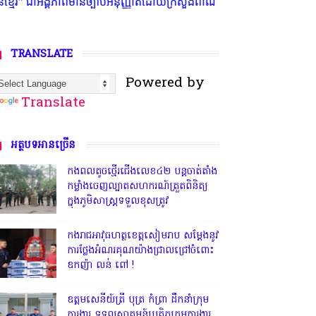
ញ្ញាតិដោយក្រសួងពាណិជ្ជកម្ម ក្រសួងការងារ ក្រសួងព័ត៌មាន * ក្រមសិលធម៌ វិជ្ជ
TRANSLATE
Powered by
Translate
អត្ថបទអានច្រើន
កងពលតូចថ្មើរជើងលេខ៤២ បន្តចាត់តាំង
កម្លាំងចេញល្បាតសហករណ៍ត្រួតពិនិត្យ
ក្នុងភូមិសាស្រ្តទទួលខុសត្រូវ
កងរាជអាវុធហត្ថខេត្តសៀមរាប សម្តែងនូវ
ការថ្លែងអំណរគុណយ៉ាងជ្រាលជ្រៅចំពោះ
ឧកញ៉ា លន់ ពៅ !
ឧត្តមសេនីយ៍ត្រី បុត្រ កំព្រា ដឹកនាំក្រុម
ការងារ ទទួលស្វាគមន៍ប្រតិភូក្រុមការងារ