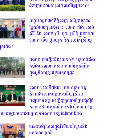
ជំនាញកងរាជអាវុធហត្ថលើផ្ទៃប្រទេស
អាវុធហត្ថរាជធានីភ្នំពេញ សម្តែងនូវការ
ថ្លែងអំណរគុណចំពោះ លោក កាំង សៅរ៍
សិរី និង លោកស្រី ឃុយ ស្រីមុំ រួមជាមួយ
លោក លឹម ប៊ុនហុក និង លោកស្រី ឃូ
ុខហ័ង !
កងពលតូចថ្មើរជើងលេខ៤២ បន្តចាត់តាំង
កម្លាំងចេញល្បាតសហករណ៍ត្រួតពិនិត្យ
ក្នុងភូមិសាស្រ្តទទួលខុសត្រូវ
លោក​វរសេនីយ៍ឯក​ ហម​ សុខសាន្ត
តំណាង​លោកឧត្តមសេនីយ៍ត្រី មេ
បញ្ជាការ​ខេត្ត អញ្ជេីញចូលរួមកិច្ចប្រជុំស្ដីពី
ការតាមដានត្រួតពិនិត្យទៅលេីការអនុវត្ត
្បាប់​ ជាមួយមហាអយ្យការអមសាលាឧទ្ឋរណ៍បាត់ដំបង
បានជួបមិត្តចាស់ក្នុងវិស័យបរិស្ថាននិង
ធនធានធម្មជាតិ!