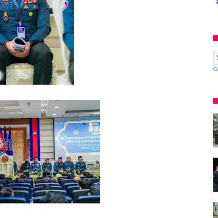
* អង្គភាពសារព័ត៌មាន"ជីវិតកូនខ្មែរ" ជាអង្គភាពមានច្បាប់អនុ