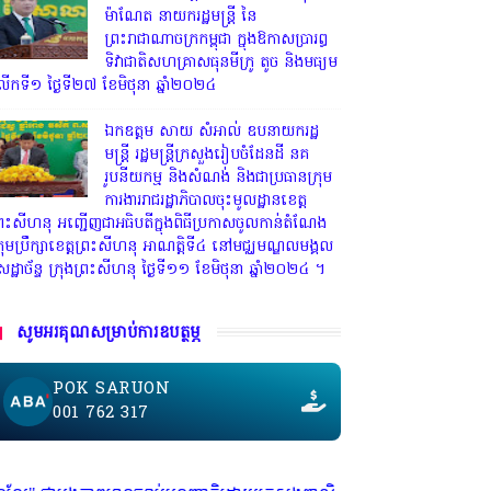
ម៉ាណែត នាយករដ្ឋមន្ត្រី នៃ
ព្រះរាជាណាចក្រកម្ពុជា ក្នុងឱកាសប្រារព្ធ
ទិវាជាតិសហគ្រាសធុនមីក្រូ តូច និងមធ្យម
ើកទី១ ថ្ងៃទី២៧ ខែមិថុនា ឆ្នាំ២០២៤
ឯកឧត្តម សាយ សំអាល់ ឧបនាយករដ្ឋ
មន្ត្រី រដ្ឋមន្ត្រីក្រសួងរៀបចំដែនដី នគ
រូបនីយកម្ម និងសំណង់ និងជាប្រធានក្រុម
ការងាររាជរដ្ឋាភិបាលចុះមូលដ្ឋានខេត្ត
្រះសីហនុ អញ្ជើញជាអធិបតីក្នុងពិធីប្រកាសចូលកាន់តំណែង
្រុមប្រឹក្សាខេត្តព្រះសីហនុ អាណត្តិទី៤ នៅមជ្ឈមណ្ឌលមង្គល
េដ្ឋាច័ន្ទ ក្រុងព្រះសីហនុ ថ្ងៃទី១១ ខែមិថុនា ឆ្នាំ២០២៤ ។
សូមអរគុណសម្រាប់ការឧបត្ថម្ភ
POK SARUON
001 762 317