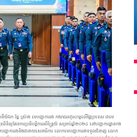
យ៍ឯក រ័ត្ន ស្រ៊ាង មេបញ្ជាការរង កងរាជអាវុធហត្ថលើផ្ទៃប្រទេស ជាមេ
ួតពិនិត្យផែនការប្រតិបត្តិការអចិន្ត្រៃយ៍ សម្រាប់ឆ្នាំ២០២៤ នៅបញ្ជាការដ្ឋានកង
កមេបញ្ជាការរងនិងជានាយសេនាធិការ លោកមេបញ្ជាការរងទទួលជំនាញ លោក