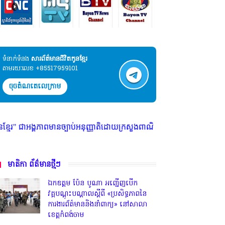
ទំនាក់ទំនង​​
សារព័ត៌មានជីវិតកូនខ្មែរ
តាមរយៈលេខ +85517959101
ចុចតំណតេលេក្រាម
ញ្ញាតិដោយក្រសួងពាណិជ្ជកម្ម ក្រសួងការងារ ក្រសួងព័ត៌មាន * ក្រមសិលធម៌ វិជ្ជ
មាតិកា ព័ត៌មានថ្មីៗ
ឯកឧត្តម ប៉ែន បូណា អញ្ជើញបើក
វគ្គបណ្តុះបណ្តាលស្តីពី «ប្រសិទ្ធភាពនៃ
ការងារព័ត៌មាននិងនាំពាក្យ» នៅសាលា
ខេត្តកំពង់ចាម