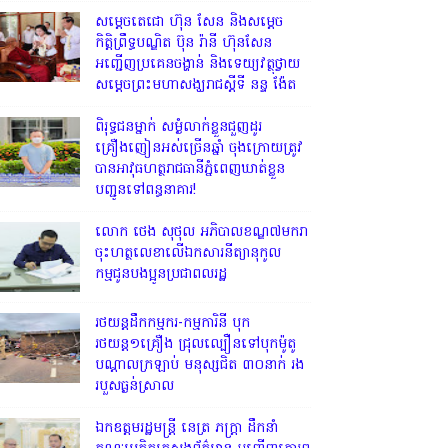
សម្តេចតេជោ ហ៊ុន សែន និងសម្ដេច
កិត្តិព្រឹទ្ធបណ្ឌិត ប៊ុន រ៉ានី ហ៊ុនសែន
អញ្ជើញប្រគេនចង្ហាន់ និងទេយ្យវត្ថុថ្វាយ
សម្តេចព្រះមហាសង្ឃរាជស្តីទី នន្ទ ង៉ែត
ពិរុទ្ធ​ជនម្នាក់ សម្ងំលាក់ខ្លួនជួញដូរ
គ្រឿងញៀនអស់ច្រើនឆ្នាំ ចុងក្រោយត្រូវ
បានអាវុធហត្ថរាជធានីភ្នំពេញឃាត់ខ្លួន
បញ្ជូនទៅពន្ធនាគារ!
លោក ថេង សុថុល អភិបាលខណ្ឌ៧មករា
ចុះហត្ថលេខាលើឯកសារនីត្យានុកូល
កម្មជូនបងប្អូនប្រជាពលរដ្ឋ
រថយន្តដឹកកម្មករ-កម្មការិនី បុក
រថយន្ត១គ្រឿង ជ្រុលល្បឿនទៅបុកម៉ូតូ
បណ្តាលក្រឡាប់ មនុស្សជិត ៣០នាក់ រង
របួសធ្ងន់ស្រាល
ឯកឧត្តមរដ្ឋមន្ត្រី នេត្រ ភក្ត្រា ដឹកនាំ