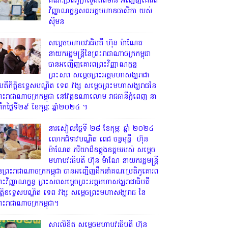
គណៈប្រតិភូក្រសួងព័ត៌មាន អញ្ជើញគោរព
វិញ្ញាណក្ខន្ធសពអគ្គមហាឧបាសិកា យស់
ស៊ីមន
សម្តេចមហាបវរធិបតី ហ៊ុន ម៉ាណែត
នាយករដ្ឋមន្ត្រីនៃព្រះរាជាណាចក្រកម្ពុជា
បានអញ្ជើញគោរពព្រះវិញ្ញាណក្ខន្ធ
ព្រះសព សម្តេចព្រះអគ្គមហាសង្ឃរាជា
ិបតីកិត្តិឧទ្ទេសបណ្ឌិត ទេព វង្ស សម្តេចព្រះមហាសង្ឃរាជនៃ
្រះរាជាណាចក្រកម្ពុជា នៅវត្តឧណាលោម រាជធានីភ្នំពេញ នា
្រឹកថ្ងៃទី២៩ ខែកុម្ភៈ ឆ្នាំ២០២៤ ។
នារសៀលថ្ងៃទី ២៨ ខែកុម្ភៈ ឆ្នាំ ២០២៤
លោកជំទាវបណ្ឌិត ពេជ ចន្ទមុន្នី ហ៊ុន
ម៉ាណែត ភរិយាដ៏ឧត្តុងឧត្តមរបស់ សម្តេច
មហាបវរធិបតី ហ៊ុន ម៉ាណែ នាយករដ្ឋមន្រ្តី
ៃព្រះរាជាណាចក្រកម្ពុជា បានអញ្ជើញដឹកនាំគណៈប្រតិភូគោរព
្រះវិញ្ញាណក្ខន្ធ ព្រះសពសម្តេចព្រះអគ្គមហាសង្ឃរាជាធិបតី
ិត្តិឧទ្ទេសបណ្ឌិត ទេព វង្ស សម្តេចព្រះមហាសង្ឃរាជ នៃ
្រះរាជាណាចក្រកម្ពុជា។
សារលិខិត សម្តេចមហាបវរធិបតី ហ៊ុន