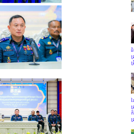
ធ
ព
ព
ន
ព
ក
ព