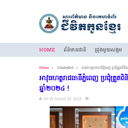
HOME
ព័ត៌មានជាតិ
ជ្រុងមួយសង្គម
Home
>
Unlabelled
>
អាវុធហត្ថរាជធានីភ្នំពេញ ប្រជុំត្រួតពិនិ
អាវុធហត្ថរាជធានីភ្នំពេញ ប្រជុំត្រួតពិន
ឆ្នាំ២០២៤ !
ckk
August 08, 2024