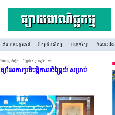
ព័ត៌មានអន្តរជាតិ
កីឡានិងសិល្បៈ
បច្ចេកវិទ្យា
ចំណេះដឹង
ត្យផែនការប្រតិបត្តិការអចិន្ត្រៃយ៍ សម្រាប់ឆ្នាំ២០២៤ !
ិត្យផែនការប្រតិបត្តិការអចិន្ត្រៃយ៍ សម្រាប់