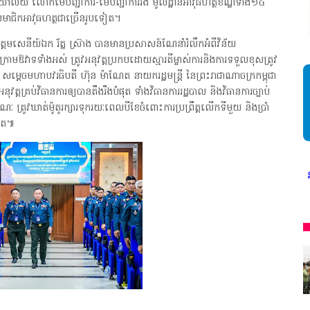
រិយាល័យ លោកមេបញ្ជាការ-មេបញ្ជាការរង មូលដ្ឋានអាវុធហត្ថខណ្ឌទាំង១៤
សមាជិកអាវុធហត្ថជាច្រើនរូបទៀត។
កឧត្តមសេនីយ៍ឯក រ័ត្ន ស្រ៊ាង បានមានប្រសាសន៍ណែនាំរំលឹកអំពីវិន័យ
ំងក្រោមឱវាទទាំងអស់ ត្រូវអនុវត្តប្រកបដោយស្មារតីម្ចាស់ការនិងការទទួលខុសត្រូវ
់ សម្តេចមហាបវរធិបតី ហ៊ុន ម៉ាណែត នាយករដ្ឋមន្ត្រី នៃព្រះរាជាណាចក្រកម្ពុជា
ុវត្តគ្រប់វិធានការឲ្យបានតឹងរឹងបំផុត ទាំងវិធានការរដ្ឋបាល និងវិធានការច្បាប់
្រូវឃាត់ម៉ូតូរក្សារទុករយៈពេលបីខែចំពោះការប្រព្រឹត្តលើកទីមួយ និងប្រាំ
ទៀត៕
* អង្គភាពសារព័ត៌មាន"ជីវិតកូនខ្មែរ" ជាអង្គភាពមានច្បាប់អនុ