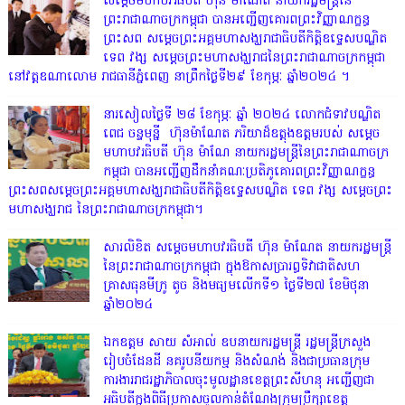
សម្តេចមហាបវរធិបតី ហ៊ុន ម៉ាណែត នាយករដ្ឋមន្ត្រីនៃ
ព្រះរាជាណាចក្រកម្ពុជា បានអញ្ជើញគោរពព្រះវិញ្ញាណក្ខន្ធ
ព្រះសព សម្តេចព្រះអគ្គមហាសង្ឃរាជាធិបតីកិត្តិឧទ្ទេសបណ្ឌិត
ទេព វង្ស សម្តេចព្រះមហាសង្ឃរាជនៃព្រះរាជាណាចក្រកម្ពុជា
នៅវត្តឧណាលោម រាជធានីភ្នំពេញ នាព្រឹកថ្ងៃទី២៩ ខែកុម្ភៈ ឆ្នាំ២០២៤ ។
នារសៀលថ្ងៃទី ២៨ ខែកុម្ភៈ ឆ្នាំ ២០២៤ លោកជំទាវបណ្ឌិត
ពេជ ចន្ទមុន្នី ហ៊ុនម៉ាណែត ភរិយាដ៏ឧត្តុងឧត្តមរបស់ សម្តេច
មហាបវរធិបតី ហ៊ុន ម៉ាណែ នាយករដ្ឋមន្រ្តីនៃព្រះរាជាណាចក្រ
កម្ពុជា បានអញ្ជើញដឹកនាំគណៈប្រតិភូគោរពព្រះវិញ្ញាណក្ខន្ធ
ព្រះសពសម្តេចព្រះអគ្គមហាសង្ឃរាជាធិបតីកិត្តិឧទ្ទេសបណ្ឌិត ទេព វង្ស សម្តេចព្រះ
មហាសង្ឃរាជ នៃព្រះរាជាណាចក្រកម្ពុជា។
សារលិខិត សម្តេចមហាបវរធិបតី ហ៊ុន ម៉ាណែត នាយករដ្ឋមន្ត្រី
នៃព្រះរាជាណាចក្រកម្ពុជា ក្នុងឱកាសប្រារព្ធទិវាជាតិសហ
គ្រាសធុនមីក្រូ តូច និងមធ្យមលើកទី១ ថ្ងៃទី២៧ ខែមិថុនា
ឆ្នាំ២០២៤
ឯកឧត្តម សាយ សំអាល់ ឧបនាយករដ្ឋមន្ត្រី រដ្ឋមន្ត្រីក្រសួង
រៀបចំដែនដី នគរូបនីយកម្ម និងសំណង់ និងជាប្រធានក្រុម
ការងាររាជរដ្ឋាភិបាលចុះមូលដ្ឋានខេត្តព្រះសីហនុ អញ្ជើញជា
អធិបតីក្នុងពិធីប្រកាសចូលកាន់តំណែងក្រុមប្រឹក្សាខេត្ត