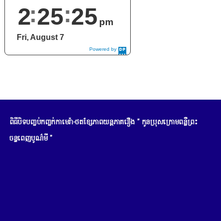
2
25
26
pm
Fri, August 7
Powered by
DaysPedia.c
om
ពិធីបិទបញ្ចប់កញ្ចក់កាមេរ៉ា-ថតខ្សែភាពយន្តភាគរឿង " កូនប្រុសក្រោមពន្លឺព្រះ
ចន្ទពេញបូណ៌មី "