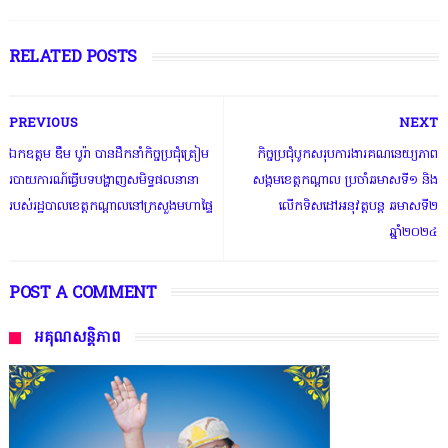
RELATED POSTS
PREVIOUS
NEXT
ឯកឧត្តម ឌឹម បូរ៉ា បានដឹកនាំកិច្ចប្រជុំត្រៀម
កិច្ចប្រជុំបូកសរុបការងារគណនេយ្យភាព
របាយការណ៍ធ្វើបទបង្ហាញសមិទ្ធផលនានា
សង្គមខេត្តកណ្តាល ប្រចាំឆមាសទី១ និង
របស់រដ្ឋបាលខេត្តកណ្តាលនៅក្រសួងមហាផ្ទៃ
លើកទិសដៅអនុវត្តបន្ត ឆមាសទី២
ឆ្នាំ២០២៤
POST A COMMENT
អគុណសន្តិភាព