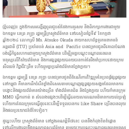
(ភ្នំពេញ)៖ ក្នុងឱកាសអញ្ជើញចូលជួបសំដែងការគួរសម និងពិភាក្សាការងារជាមួយ
ឯកឧត្តម នេត្រ ភក្ត្រា រដ្ឋមន្ត្រីក្រសួងព័ត៌មាន នៅរសៀលថ្ងៃទី៩ ខែកក្កដា
ឆ្នាំ២០២៤ លោកស្រី Ms. Atsuko Okuda នាយកសហព័ន្ធទូរគមនាគមន៍
អន្តរជាតិ (ITU) ប្រចាំតបន់ Asia and Pacific បានជម្រាបជូនពីគោលបំណង
ចង់ធ្វើកិច្ចសហការជាមួយក្រសួងព័ត៌មាន ដើម្បីរួមគ្នាបណ្តុះបណ្តាលធនធាន
មនុស្សលើវិស័យព័ត៌មាន និងការផ្សព្វផ្សាយអោយបានកាន់តែរឹងមាំប្រកបដោយក្រម
សីលធម៍ វិជ្ជាជីវៈត្រឹម ហើយរួមគ្នាប្រឆាំងព័ត៌មានក្លែងក្លាយ។
ឯកឧត្តម រដ្ឋមន្ត្រី នេត្រ ភក្ត្រា បានជម្រាបជូនពីដំណើរការវិវឌ្ឍរួមនៃប្រពន្ធ័ផ្សព្វផ្សាយ
នៅកម្ពុជា គឺមានការរីកចំរើនខ្លាំងពិសេសតាមបណ្តាញផ្សព្វផ្សាយសង្គមដែលមានការ
បង្ហោះនិងផ្សាយព័ត៌មានយ៉ាងច្រើន ទាំងព័ត៌មានពិត និងក្លែងក្លាយ ហើយក៏មានក្រុម
MMO ធ្វើការកាត់ ត សំលេងផ្សេងៗដើម្បីធ្វើអោយសាធារណមតិមានការយល់ច្រឡំ
ហើយការដែលក្រុមគេធ្វើដូចនេះដើម្បីទទួលបានការ like Share ច្រើនបានលុយ
និងផលប្រយោជន៍ដ៏ទៃទៀត។
ដូច្នេះហើយ ក្រសួងព័ត៌មាន នៅក្នុងអាណត្តិទី៧នេះ បាននឹងកំពុងខិតខំផ្តោត
ទៅលើការងារពង្រឹងគុណភាពសារព័ត៌មាន តាមរយៈការបណ្តុះបណ្តាលធនធានមនុស្ស