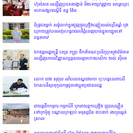
ហ៊ុនសែន អញ្ជើញប្រគេនចង្ហាន់ និងទេយ្យវត្ថុថ្វាយ សម្តេចព្រះ
មហាសង្ឃរាជស្តីទី នន្ទ ង៉ែត
ពិរុទ្ធ​ជនម្នាក់ សម្ងំលាក់ខ្លួនជួញដូរគ្រឿងញៀនអស់ច្រើនឆ្នាំ ចុង
ក្រោយត្រូវបានអាវុធហត្ថរាជធានីភ្នំពេញឃាត់ខ្លួនបញ្ជូនទៅ
ពន្ធនាគារ!
ឯកឧត្តមរដ្ឋមន្ត្រី នេត្រ ភក្ត្រា ដឹកនាំគណៈប្រតិភូក្រសួងព័ត៌មាន
អញ្ជើញគោរពវិញ្ញាណក្ខន្ធសពអគ្គមហាឧបាសិកា យស់ ស៊ីមន
លោក ថេង សុថុល អភិបាលខណ្ឌ៧មករា ចុះហត្ថលេខាលើ
ឯកសារនីត្យានុកូលកម្មជូនបងប្អូនប្រជាពលរដ្ឋ
រថយន្តដឹកកម្មករ-កម្មការិនី បុករថយន្ត១គ្រឿង ជ្រុលល្បឿន
ទៅបុកម៉ូតូ បណ្តាលក្រឡាប់ មនុស្សជិត ៣០នាក់ រងរបួសធ្ងន់
ស្រាល