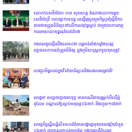
លោក​វរសេនីយ៍ឯក​ ហម​ សុខសាន្ត តំណាង​លោកឧត្តម
សេនីយ៍ត្រី មេបញ្ជាការ​ខេត្ត អញ្ជេីញចូលរួមកិច្ចប្រជុំស្ដីពីការ
តាមដានត្រួតពិនិត្យទៅលេីការអនុវត្តច្បាប់​ ជាមួយមហាអយ្យ
ការអមសាលាឧទ្ឋរណ៍បាត់ដំបង
កងពលតូចថ្មើរជើងលេខ៤២ បន្តចាត់តាំងកម្លាំងចេញ
ល្បាតសហករណ៍ត្រួតពិនិត្យ ក្នុងភូមិសាស្រ្តទទួលខុសត្រូវ
បានជួបមិត្តចាស់ក្នុងវិស័យបរិស្ថាននិងធនធានធម្មជាតិ!
សង្វេគ! សប្បាយក្លាយជាទុក្ខ មានករណីរថយន្តធ្លាក់ពីលើភ្នំ
គូលែន បណ្ដាលឱ្យស្លាប់មនុស្ស០៦នាក់ និងរបួស១៧នាក់
សមត្ថកិច្ចធ្វើសន្និសីទសារព័ត៌មានបង្ហាញមុខជនសង្ស័យចំនួន
០៦នាក់ ជាមុខសញ្ញាប្លន់យកម៉ូតូ ក្នុងរាជធានីភ្នំពេញ