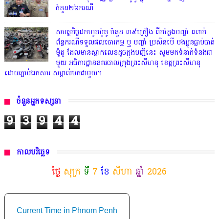
ចំនួន២៦ករណី
សមត្ថកិច្ចដកហូតម៉ូតូ ចំនួន ៣៩គ្រឿង ពីកន្លែងបញ្ជាំ ពពាក់
ព័ន្ធករណីទទួលផលចោរកម្ម ឬ បញ្ចាំ ប្រសិនបើ បងប្អូនធ្លាប់បាត់
ម៉ូតូ ដែលមានស្លាកលេខដូចក្នុងបញ្ជីនេះ សូមមកទំនាក់ទំនងជា
មួយ អធិការដ្ឋាននគរបាលក្រុងព្រះសីហនុ ខេត្តព្រះសីហនុ
ដោយភ្ជាប់ឯកសារ សម្គាល់មកជាមួយ។
ចំនួនអ្នកទស្សនា
9
3
9
4
4
កាលបរិច្ឆេទ
ថ្ងៃ
សុក្រ
ទី
7
ខែ
សីហា
ឆ្នាំ
2026
Current Time in Phnom Penh