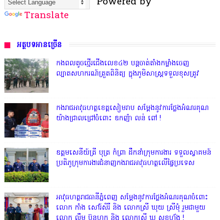
Powered by
Translate
អត្ថបទអានច្រើន
កងពលតូចថ្មើរជើងលេខ៤២ បន្តចាត់តាំងកម្លាំងចេញ
ល្បាតសហករណ៍ត្រួតពិនិត្យ ក្នុងភូមិសាស្រ្តទទួលខុសត្រូវ
កងរាជអាវុធហត្ថខេត្តសៀមរាប សម្តែងនូវការថ្លែងអំណរគុណ
យ៉ាងជ្រាលជ្រៅចំពោះ ឧកញ៉ា លន់ ពៅ !
ឧត្តមសេនីយ៍ត្រី បុត្រ កំព្រា ដឹកនាំក្រុមការងារ ទទួលស្វាគមន៍
ប្រតិភូក្រុមការងារជំនាញកងរាជអាវុធហត្ថលើផ្ទៃប្រទេស
អាវុធហត្ថរាជធានីភ្នំពេញ សម្តែងនូវការថ្លែងអំណរគុណចំពោះ
លោក កាំង សៅរ៍សិរី និង លោកស្រី ឃុយ ស្រីមុំ រួមជាមួយ
លោក លឹម ប៊ុនហុក និង លោកស្រី ឃូ សុខហ័ង !