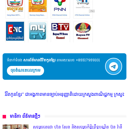
ទំនាក់ទំនង​​
សារព័ត៌មានជីវិតកូនខ្មែរ
តាមរយៈលេខ +85517959101
ចុចតំណតេលេក្រាម
ង្គភាពមានច្បាប់អនុញ្ញាតិដោយក្រសួងពាណិជ្ជកម្ម ក្រសួងការងារ ក្រសួងព័ត៌មាន *
មាតិកា ព័ត៌មានថ្មីៗ
សម្តេចតេជោ ហ៊ុន សែន និងសម្ដេចកិត្តិព្រឹទ្ធបណ្ឌិត ប៊ុន រ៉ានី