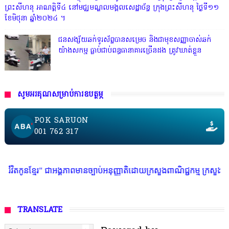
ព្រះសីហនុ អាណត្តិទី៤ នៅមជ្ឈមណ្ឌលមង្គលសេដ្ឋាច័ន្ទ ក្រុងព្រះសីហនុ ថ្ងៃទី១១
ខែមិថុនា ឆ្នាំ២០២៤ ។
ជនសង្ស័យឆក់ទូរស័ព្ទបានសម្រេច និងជាមុខសញ្ញាចាស់ឆក់
យ៉ាងសកម្ម​ ធ្លាប់ជាប់ពន្ធធានាគារច្រេីនដង ត្រូវឃាត់ខ្លួន
សូមអរគុណសម្រាប់ការឧបត្ថម្ភ
POK SARUON
001 762 317
ង្គភាពមានច្បាប់អនុញ្ញាតិដោយក្រសួងពាណិជ្ជកម្ម ក្រសួងការងារ ក្រសួងព័ត៌មាន *
TRANSLATE