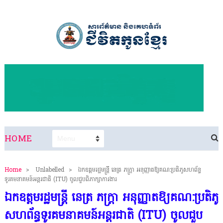
HOME
Home
>
Unlabelled
>
ឯកឧត្តមរដ្ឋមន្ត្រី នេត្រ ភក្ត្រា អនុញ្ញាតឱ្យគណ:ប្រតិភូសហព័ន្ធ
ទូរគមនាគមន៍អន្តរជាតិ (ITU) ចូលជួបពិភាក្សាការងារ
ឯកឧត្តមរដ្ឋមន្ត្រី នេត្រ ភក្ត្រា អនុញ្ញាតឱ្យគណ:ប្រតិភូ
សហព័ន្ធទូរគមនាគមន៍អន្តរជាតិ (ITU) ចូលជួប