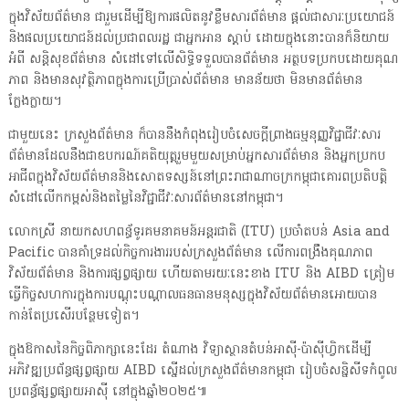
ក្នុងវិស័យព័ត៌មាន ជារួមដើម្បីឱ្យការផលិតនូវខ្លឹមសារព័ត៌មាន ផ្តល់ជាសារៈប្រយោជន៍
និងផលប្រយោជន៍ដល់ប្រជាពលរដ្ឋ ជាអ្នកអាន ស្តាប់ ដោយក្នុងនោះបានក៏និយាយ
អំពី សន្តិសុខព័ត៌មាន សំដៅទៅលើសិទ្ធិទទួលបានព័ត៌មាន អត្ថបទប្រកបដោយគុណ
ភាព និងមានសុវត្ថិភាពក្នុងការប្រើប្រាស់ព័ត៌មាន មានន័យថា មិនមានព័ត៌មាន
ក្លែងក្លាយ។
ជាមួយនេះ ក្រសួងព័ត៌មាន ក៏បាននឹងកំពុងរៀបចំសេចក្តីព្រាងធម្មនុញ្ញវិជ្ជាជីវៈសារ
ព័ត៌មានដែលនឹងជាឧបករណ៍គតិយុត្តរួមមួយសម្រាប់អ្នកសារព័ត៌មាន និងអ្នកប្រកប
អាជីពក្នុងវិស័យព័ត៌មាននិងសោតទស្សន៍នៅព្រះរាជាណាចក្រកម្ពុជាគោរពប្រតិបត្តិ
សំដៅលើកកម្ពស់និងតម្លៃនៃវិជ្ជាជីវៈសារព័ត៌មាននៅកម្ពុជា។
លោកស្រី នាយកសហពន្ធ័ទូរគមនាគមន៍អន្តរជាតិ (ITU) ប្រចាំតបន់ Asia and
Pacific បានគាំទ្រដល់កិច្ចការងាររបស់ក្រសួងព័ត៌មាន លើការពង្រឹងគុណភាព
វិស័យព័ត៌មាន និងការផ្សព្វផ្សាយ ហើយតាមរយៈនេះខាង ITU និង AIBD ត្រៀម
ធ្វើកិច្ចសហការក្នុងការបណ្តុះបណ្តាលធនធានមនុស្សក្នុងវិស័យព័ត៌មានអោយបាន
កាន់តែប្រសើរបន្ថែមទៀត។
ក្នុងឱកាសនៃកិច្ចពិភាក្សានេះដែរ តំណាង វិទ្យាស្ថានតំបន់អាស៊ី-ប៉ាស៊ីហ្វិកដើម្បី
អភិវឌ្ឍប្រព័ន្ធផ្សព្វផ្សាយ AIBD ស្នើដល់ក្រសួងព័ត៌មានកម្ពុជា រៀបចំសន្និសីទកំពូល
ប្រពន្ធ័ផ្សព្វផ្សាយអាសុី នៅក្នុងឆ្នាំ២០២៥៕