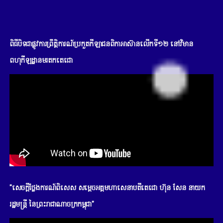
ពិធីបិទជាផ្លូវការព្រឹត្តិការណ៍ប្រកួតកីឡាជនពិកាអាស៊ានលើកទី១២ នៅវិមាន
ពហុកីឡដ្ឋានមរតកតេជោ
"សេចក្តីថ្លែងការណ៍ពិសេស សម្តេចអគ្គមហាសេនាបតីតេជោ ហ៊ុន សែន នាយក
រដ្ឋមន្រ្តី នៃព្រះរាជាណាចក្រកម្ពុជា"