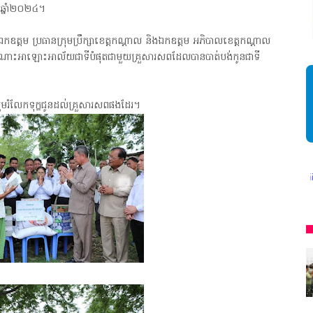
ឆ្នាំ២០២៤។
កឧត្តម ប្រធានក្រុមប្រឹក្សាខេត្តកណ្តាល និងឯកឧត្តម អភិបាលខេត្តកណ្តាល
្រណោះអាឡោះអាល័យជាទីបំផុតជាមួយគ្រួសារសពដែលបានបាត់បង់កូនជាទី
រួមរំលែកទុក្ខជូនដល់គ្រួសារសពផងដែរ។
* អង្គភាពសារព័ត៌មាន"ជីវិតកូនខ្មែរ" ជាអង្គភាពមានច្