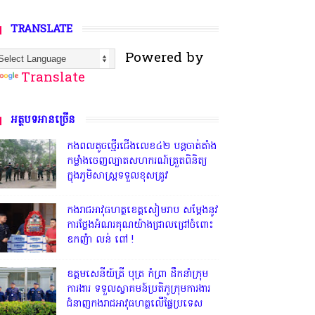
TRANSLATE
Powered by
Translate
អត្ថបទអានច្រើន
កងពលតូចថ្មើរជើងលេខ៤២ បន្តចាត់តាំង
កម្លាំងចេញល្បាតសហករណ៍ត្រួតពិនិត្យ
ក្នុងភូមិសាស្រ្តទទួលខុសត្រូវ
កងរាជអាវុធហត្ថខេត្តសៀមរាប សម្តែងនូវ
ការថ្លែងអំណរគុណយ៉ាងជ្រាលជ្រៅចំពោះ
ឧកញ៉ា លន់ ពៅ !
ឧត្តមសេនីយ៍ត្រី បុត្រ កំព្រា ដឹកនាំក្រុម
ការងារ ទទួលស្វាគមន៍ប្រតិភូក្រុមការងារ
ជំនាញកងរាជអាវុធហត្ថលើផ្ទៃប្រទេស