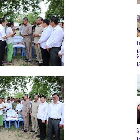
ន
ព
ក
ព
ធ
ព