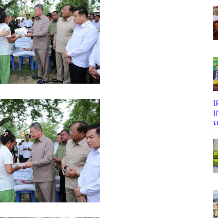
ព
ក
ស