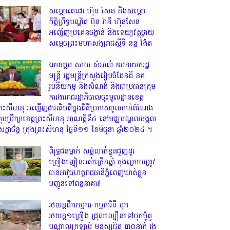
សម្តេចតេជោ ហ៊ុន សែន និងសម្ដេច
កិត្តិព្រឹទ្ធបណ្ឌិត ប៊ុន រ៉ានី ហ៊ុនសែន
អញ្ជើញប្រគេនចង្ហាន់ និងទេយ្យវត្ថុថ្វាយ
សម្តេចព្រះមហាសង្ឃរាជស្តីទី នន្ទ ង៉ែត
ឯកឧត្តម សាយ សំអាល់ ឧបនាយករដ្ឋ
មន្ត្រី រដ្ឋមន្ត្រីក្រសួងរៀបចំដែនដី នគ
រូបនីយកម្ម និងសំណង់ និងជាប្រធានក្រុម
ការងាររាជរដ្ឋាភិបាលចុះមូលដ្ឋានខេត្ត
្រះសីហនុ អញ្ជើញជាអធិបតីក្នុងពិធីប្រកាសចូលកាន់តំណែង
្រុមប្រឹក្សាខេត្តព្រះសីហនុ អាណត្តិទី៤ នៅមជ្ឈមណ្ឌលមង្គល
េដ្ឋាច័ន្ទ ក្រុងព្រះសីហនុ ថ្ងៃទី១១ ខែមិថុនា ឆ្នាំ២០២៤ ។
ពិរុទ្ធ​ជនម្នាក់ សម្ងំលាក់ខ្លួនជួញដូរ
គ្រឿងញៀនអស់ច្រើនឆ្នាំ ចុងក្រោយត្រូវ
បានអាវុធហត្ថរាជធានីភ្នំពេញឃាត់ខ្លួន
បញ្ជូនទៅពន្ធនាគារ!
រថយន្តដឹកកម្មករ-កម្មការិនី បុក
រថយន្ត១គ្រឿង ជ្រុលល្បឿនទៅបុកម៉ូតូ
បណ្តាលក្រឡាប់ មនុស្សជិត ៣០នាក់ រង