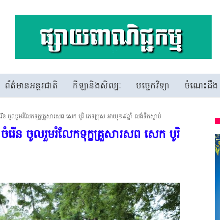
ព័ត៌មានអន្តរជាតិ
កីឡានិងសិល្បៈ
បច្ចេកវិទ្យា
ចំណេះដឹង
ើន ចូលរួមរំលែកទុក្ខគ្រួសារសព សេក បូរិ ភេទប្រុស អាយុ១៩ឆ្នាំ លង់ទឹកស្លាប់
ំរើន ចូលរួមរំលែកទុក្ខគ្រួសារសព សេក បូរិ