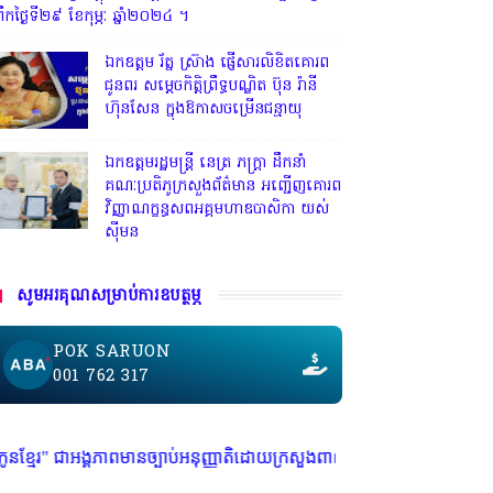
្រឹកថ្ងៃទី២៩ ខែកុម្ភៈ ឆ្នាំ២០២៤ ។
ឯកឧត្តម រ័ត្ន ស្រ៊ាង ផ្ញើសារលិខិតគោរព
ជូនពរ សម្តេចកិត្តិព្រឹទ្ធបណ្ឌិត ប៊ុន រ៉ានី
ហ៊ុនសែន ក្នុងឱកាសចម្រើនជន្មាយុ
ឯកឧត្តមរដ្ឋមន្ត្រី នេត្រ ភក្ត្រា ដឹកនាំ
គណៈប្រតិភូក្រសួងព័ត៌មាន អញ្ជើញគោរព
វិញ្ញាណក្ខន្ធសពអគ្គមហាឧបាសិកា យស់
ស៊ីមន
សូមអរគុណសម្រាប់ការឧបត្ថម្ភ
POK SARUON
001 762 317
បាប់អនុញ្ញាតិដោយក្រសួងពាណិជ្ជកម្ម ក្រសួងការងារ ក្រសួងព័ត៌មាន * ក្រមសិលធម