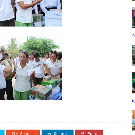
ស
ច
Share it
Share it
Pin it