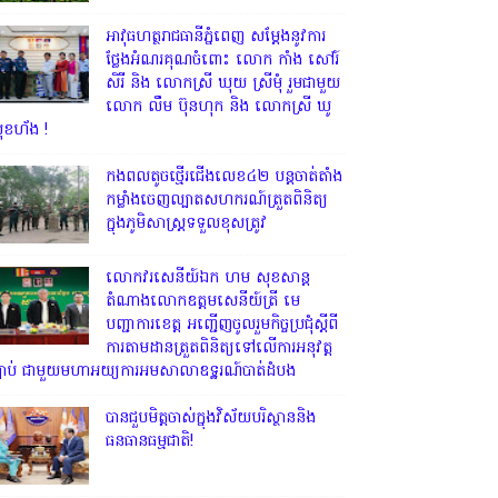
អាវុធហត្ថរាជធានីភ្នំពេញ សម្តែងនូវការ
ថ្លែងអំណរគុណចំពោះ លោក កាំង សៅរ៍
សិរី និង លោកស្រី ឃុយ ស្រីមុំ រួមជាមួយ
លោក លឹម ប៊ុនហុក និង លោកស្រី ឃូ
ុខហ័ង !
កងពលតូចថ្មើរជើងលេខ៤២ បន្តចាត់តាំង
កម្លាំងចេញល្បាតសហករណ៍ត្រួតពិនិត្យ
ក្នុងភូមិសាស្រ្តទទួលខុសត្រូវ
លោក​វរសេនីយ៍ឯក​ ហម​ សុខសាន្ត
តំណាង​លោកឧត្តមសេនីយ៍ត្រី មេ
បញ្ជាការ​ខេត្ត អញ្ជេីញចូលរួមកិច្ចប្រជុំស្ដីពី
ការតាមដានត្រួតពិនិត្យទៅលេីការអនុវត្ត
្បាប់​ ជាមួយមហាអយ្យការអមសាលាឧទ្ឋរណ៍បាត់ដំបង
បានជួបមិត្តចាស់ក្នុងវិស័យបរិស្ថាននិង
ធនធានធម្មជាតិ!