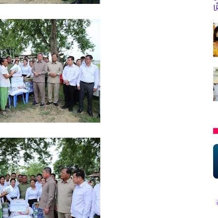
ព
* អង្គភាពសារព័ត៌មាន"ជីវិតកូនខ្មែរ" ជាអង្គភាពមានច្