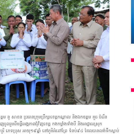
្តម នូ សាខន ប្រធានក្រុមប្រឹក្សាខេត្តកណ្តាល និងឯកឧត្តម គួច ចំរើន
ពីមន្ទីរអង្គភាពជុំវិញខេត្ត កងកម្លាំងទាំងបី និងអាជ្ញាធរស្រុក
បូរិ ភេទប្រុស អាយុ១៩ឆ្នាំ នៅភូមិអំពៅព្រៃ ទំនប់៩៤ ដែលបានលង់ទឹកស្លាប់