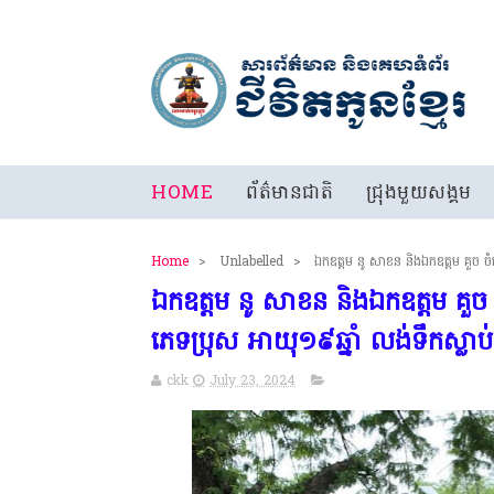
HOME
ព័ត៌មានជាតិ
ជ្រុងមួយសង្គម
Home
>
Unlabelled
>
ឯកឧត្តម នូ សាខន និងឯកឧត្តម គួច ចំរ
ឯកឧត្តម នូ សាខន និងឯកឧត្តម គួច ច
ភេទប្រុស អាយុ១៩ឆ្នាំ លង់ទឹកស្លាប់
ckk
July 23, 2024