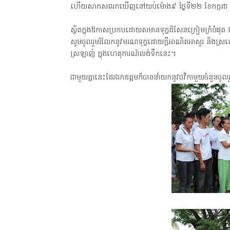
ហើយសាកសពរកឃើញនៅយប់ម៉ោង៩ ថ្ងៃទី២២ ខែកក្កដា 
ស្ថិតក្នុងឱកាសប្រកបដោយសមានទុក្ខដ៏សែនក្រៀមក្រំបំផុត ឯ
សូមចូលរួមរំលែកនូវមរណទុក្ខដោយក្តីអាណិតអាសូរ និងស
ស្រឡាញ់ ក្នុងហេតុការណ៍លង់ទឹកនេះ។
ជាមួយគ្នានេះដែរឯកឧត្តមក៏បាននាំយកនូវថវិកាមួយចំនួនចូល