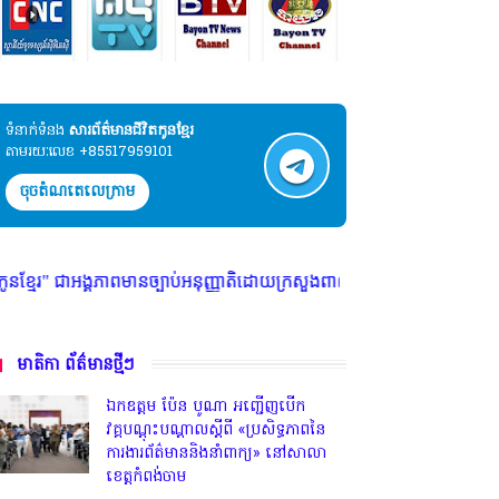
ទំនាក់ទំនង​​
សារព័ត៌មានជីវិតកូនខ្មែរ
តាមរយៈលេខ +85517959101
ចុចតំណតេលេក្រាម
បាប់អនុញ្ញាតិដោយក្រសួងពាណិជ្ជកម្ម ក្រសួងការងារ ក្រសួងព័ត៌មាន * ក្រមសិលធម
មាតិកា ព័ត៌មានថ្មីៗ
ឯកឧត្តម ប៉ែន បូណា អញ្ជើញបើក
វគ្គបណ្តុះបណ្តាលស្តីពី «ប្រសិទ្ធភាពនៃ
ការងារព័ត៌មាននិងនាំពាក្យ» នៅសាលា
ខេត្តកំពង់ចាម