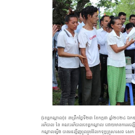
(ខេត្តកណ្តាល)៖ នាព្រឹកថ្ងៃទី២៣ ខែកក្កដា ឆ្នាំ២០២៤ ឯកឧត
អភិបាល នៃ គណៈអភិបាលខេត្តកណ្ដាល ដោយមានការអញ្ជើញចូលរួម
កណ្ដាលស្ទឹង បានអញ្ជើញចូលរួមរំលែកទុក្ខគ្រួសារសព សេក 