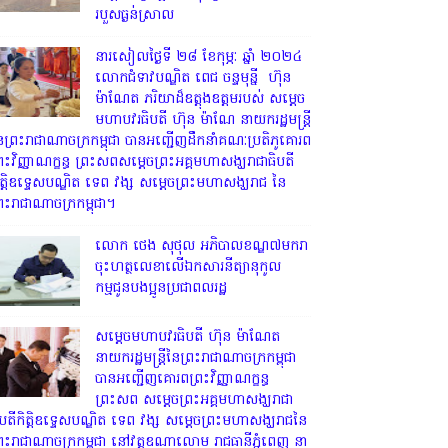
របួសធ្ងន់ស្រាល
នារសៀលថ្ងៃទី ២៨ ខែកុម្ភៈ ឆ្នាំ ២០២៤
លោកជំទាវបណ្ឌិត ពេជ ចន្ទមុន្នី ហ៊ុន
ម៉ាណែត ភរិយាដ៏ឧត្តុងឧត្តមរបស់ សម្តេច
មហាបវរធិបតី ហ៊ុន ម៉ាណែ នាយករដ្ឋមន្រ្តី
ៃព្រះរាជាណាចក្រកម្ពុជា បានអញ្ជើញដឹកនាំគណៈប្រតិភូគោរព
្រះវិញ្ញាណក្ខន្ធ ព្រះសពសម្តេចព្រះអគ្គមហាសង្ឃរាជាធិបតី
ិត្តិឧទ្ទេសបណ្ឌិត ទេព វង្ស សម្តេចព្រះមហាសង្ឃរាជ នៃ
្រះរាជាណាចក្រកម្ពុជា។
លោក ថេង សុថុល អភិបាលខណ្ឌ៧មករា
ចុះហត្ថលេខាលើឯកសារនីត្យានុកូល
កម្មជូនបងប្អូនប្រជាពលរដ្ឋ
សម្តេចមហាបវរធិបតី ហ៊ុន ម៉ាណែត
នាយករដ្ឋមន្ត្រីនៃព្រះរាជាណាចក្រកម្ពុជា
បានអញ្ជើញគោរពព្រះវិញ្ញាណក្ខន្ធ
ព្រះសព សម្តេចព្រះអគ្គមហាសង្ឃរាជា
ិបតីកិត្តិឧទ្ទេសបណ្ឌិត ទេព វង្ស សម្តេចព្រះមហាសង្ឃរាជនៃ
្រះរាជាណាចក្រកម្ពុជា នៅវត្តឧណាលោម រាជធានីភ្នំពេញ នា