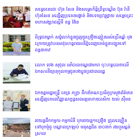
សម្តេចតេជោ ហ៊ុន សែន និងសម្ដេចកិត្តិព្រឹទ្ធបណ្ឌិត ប៊ុន រ៉ានី
ហ៊ុនសែន អញ្ជើញប្រគេនចង្ហាន់ និងទេយ្យវត្ថុថ្វាយ សម្តេចព្រះ
មហាសង្ឃរាជស្តីទី នន្ទ ង៉ែត
ពិរុទ្ធ​ជនម្នាក់ សម្ងំលាក់ខ្លួនជួញដូរគ្រឿងញៀនអស់ច្រើនឆ្នាំ ចុង
ក្រោយត្រូវបានអាវុធហត្ថរាជធានីភ្នំពេញឃាត់ខ្លួនបញ្ជូនទៅ
ពន្ធនាគារ!
លោក ថេង សុថុល អភិបាលខណ្ឌ៧មករា ចុះហត្ថលេខាលើ
ឯកសារនីត្យានុកូលកម្មជូនបងប្អូនប្រជាពលរដ្ឋ
ឯកឧត្តមរដ្ឋមន្ត្រី នេត្រ ភក្ត្រា ដឹកនាំគណៈប្រតិភូក្រសួងព័ត៌មាន
អញ្ជើញគោរពវិញ្ញាណក្ខន្ធសពអគ្គមហាឧបាសិកា យស់ ស៊ីមន
រថយន្តដឹកកម្មករ-កម្មការិនី បុករថយន្ត១គ្រឿង ជ្រុលល្បឿន
ទៅបុកម៉ូតូ បណ្តាលក្រឡាប់ មនុស្សជិត ៣០នាក់ រងរបួសធ្ងន់
ស្រាល