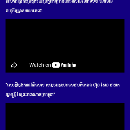
ពិធីបិទជាផ្លូវការព្រឹត្តិការណ៍ប្រកួតកីឡាជនពិកាអាស៊ានលើកទី១២ នៅវិមាន
ពហុកីឡដ្ឋានមរតកតេជោ
"សេចក្តីថ្លែងការណ៍ពិសេស សម្តេចអគ្គមហាសេនាបតីតេជោ ហ៊ុន សែន នាយក
រដ្ឋមន្រ្តី នៃព្រះរាជាណាចក្រកម្ពុជា"