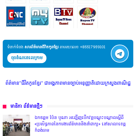
ទំនាក់ទំនង​​
សារព័ត៌មានជីវិតកូនខ្មែរ
តាមរយៈលេខ +85517959101
ចុចតំណតេលេក្រាម
វិតកូនខ្មែរ" ជាអង្គភាពមានច្បាប់អនុញ្ញាតិដោយក្រសួងពាណិជ្ជកម្ម ក្រសួងការងា
មាតិកា ព័ត៌មានថ្មីៗ
ឯកឧត្តម ប៉ែន បូណា អញ្ជើញបើកវគ្គបណ្តុះបណ្តាលស្តីពី
«ប្រសិទ្ធភាពនៃការងារព័ត៌មាននិងនាំពាក្យ» នៅសាលាខេត្ត
កំពង់ចាម