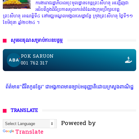
ការងាររាជរដ្ឋាភិបាលចុះមូលដ្ឋានខេត្តព្រះសីហនុ អញ្ជើញជា
អធិបតីក្នុងពិធីប្រកាសចូលកាន់តំណែងក្រុមប្រឹក្សាខេត្ត
ព្រះសីហនុ អាណត្តិទី៤ នៅមជ្ឈមណ្ឌលមង្គលសេដ្ឋាច័ន្ទ ក្រុងព្រះសីហនុ ថ្ងៃទី១១
ខែមិថុនា ឆ្នាំ២០២៤ ។
សូមអរគុណសម្រាប់ការឧបត្ថម្ភ
POK SARUON
001 762 317
វិតកូនខ្មែរ" ជាអង្គភាពមានច្បាប់អនុញ្ញាតិដោយក្រសួងពាណិជ្ជកម្ម ក្រសួងការងា
TRANSLATE
Powered by
Translate