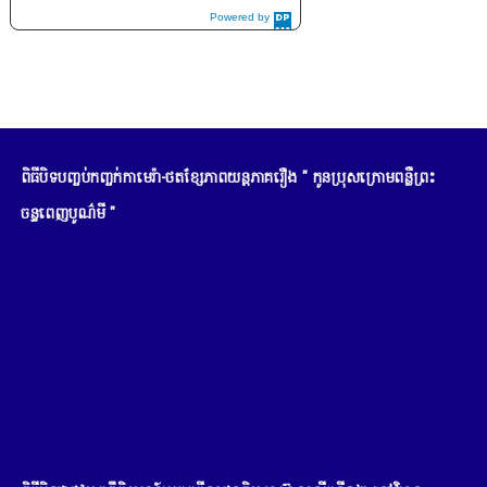
Powered by
DaysPedia.c
om
ពិធីបិទបញ្ចប់កញ្ចក់កាមេរ៉ា-ថតខ្សែភាពយន្តភាគរឿង " កូនប្រុសក្រោមពន្លឺព្រះ
ចន្ទពេញបូណ៌មី "