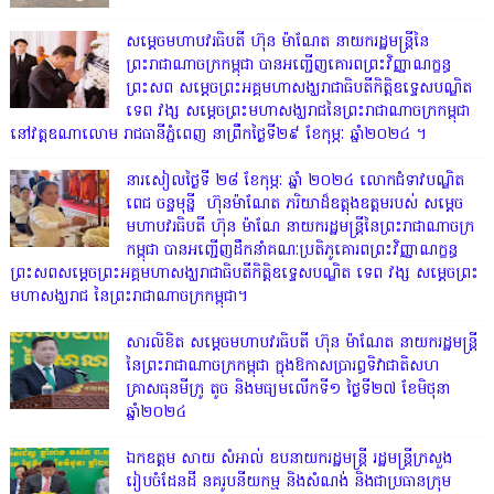
សម្តេចមហាបវរធិបតី ហ៊ុន ម៉ាណែត នាយករដ្ឋមន្ត្រីនៃ
ព្រះរាជាណាចក្រកម្ពុជា បានអញ្ជើញគោរពព្រះវិញ្ញាណក្ខន្ធ
ព្រះសព សម្តេចព្រះអគ្គមហាសង្ឃរាជាធិបតីកិត្តិឧទ្ទេសបណ្ឌិត
ទេព វង្ស សម្តេចព្រះមហាសង្ឃរាជនៃព្រះរាជាណាចក្រកម្ពុជា
នៅវត្តឧណាលោម រាជធានីភ្នំពេញ នាព្រឹកថ្ងៃទី២៩ ខែកុម្ភៈ ឆ្នាំ២០២៤ ។
នារសៀលថ្ងៃទី ២៨ ខែកុម្ភៈ ឆ្នាំ ២០២៤ លោកជំទាវបណ្ឌិត
ពេជ ចន្ទមុន្នី ហ៊ុនម៉ាណែត ភរិយាដ៏ឧត្តុងឧត្តមរបស់ សម្តេច
មហាបវរធិបតី ហ៊ុន ម៉ាណែ នាយករដ្ឋមន្រ្តីនៃព្រះរាជាណាចក្រ
កម្ពុជា បានអញ្ជើញដឹកនាំគណៈប្រតិភូគោរពព្រះវិញ្ញាណក្ខន្ធ
ព្រះសពសម្តេចព្រះអគ្គមហាសង្ឃរាជាធិបតីកិត្តិឧទ្ទេសបណ្ឌិត ទេព វង្ស សម្តេចព្រះ
មហាសង្ឃរាជ នៃព្រះរាជាណាចក្រកម្ពុជា។
សារលិខិត សម្តេចមហាបវរធិបតី ហ៊ុន ម៉ាណែត នាយករដ្ឋមន្ត្រី
នៃព្រះរាជាណាចក្រកម្ពុជា ក្នុងឱកាសប្រារព្ធទិវាជាតិសហ
គ្រាសធុនមីក្រូ តូច និងមធ្យមលើកទី១ ថ្ងៃទី២៧ ខែមិថុនា
ឆ្នាំ២០២៤
ឯកឧត្តម សាយ សំអាល់ ឧបនាយករដ្ឋមន្ត្រី រដ្ឋមន្ត្រីក្រសួង
រៀបចំដែនដី នគរូបនីយកម្ម និងសំណង់ និងជាប្រធានក្រុម