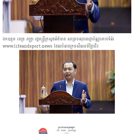
ឯកឧត្តម នេត្រ ភក្ត្រា រដ្ឋមន្ដ្រីក្រសួងព័ត៌មាន សម្រេចលុបអាជ្ញាប័ណ្ណគេហទំព័រ
www.lifeandsport.news ដែលបំពានក្រមសីលធម៌វិជ្ជាជីវៈ