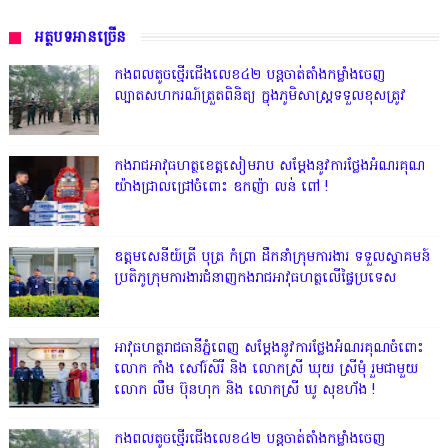
អត្ថបទអានច្រើន
កងពលតូចថ្មើរជើងលេខ៤២ បន្តចាត់តាំងកម្លាំងចេញ
ល្បាតសហករណ៍ត្រួតពិនិត្យ ក្នុងភូមិសាស្រ្តទទួលខុសត្រូវ
កងរាជអាវុធហត្ថខេត្តសៀមរាប សម្តែងនូវការថ្លែងអំណរគុណ
យ៉ាងជ្រាលជ្រៅចំពោះ ឧកញ៉ា លន់ ពៅ !
ឧត្តមសេនីយ៍ត្រី បុត្រ កំព្រា ដឹកនាំក្រុមការងារ ទទួលស្វាគមន៍
ប្រតិភូក្រុមការងារជំនាញកងរាជអាវុធហត្ថលើផ្ទៃប្រទេស
អាវុធហត្ថរាជធានីភ្នំពេញ សម្តែងនូវការថ្លែងអំណរគុណចំពោះ
លោក កាំង សៅរ៍សិរី និង លោកស្រី ឃុយ ស្រីមុំ រួមជាមួយ
លោក លឹម ប៊ុនហុក និង លោកស្រី ឃូ សុខហ័ង !
កងពលតូចថ្មើរជើងលេខ៤២ បន្តចាត់តាំងកម្លាំងចេញ