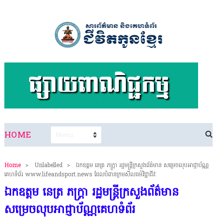
HOME
Home
>
Unlabelled
>
ឯកឧត្តម នេត្រ ភក្ត្រា រដ្ឋមន្ដ្រីក្រសួងព័ត៌មាន សម្រេចលុបអាជ្ញាប័ណ្ណ
គេហទំព័រ www.lifeandsport.news ដែលបំពានក្រមសីលធម៌វិជ្ជាជីវៈ
ឯកឧត្តម នេត្រ ភក្ត្រា រដ្ឋមន្ដ្រីក្រសួងព័ត៌មាន
សម្រេចលុបអាជ្ញាប័ណ្ណគេហទំព័រ