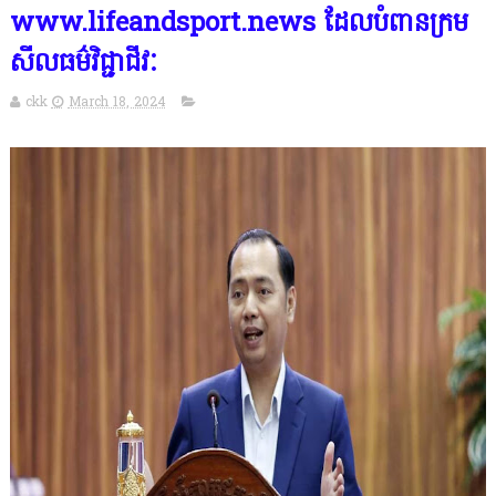
www.lifeandsport.news ដែលបំពានក្រម
សីលធម៌វិជ្ជាជីវៈ
ckk
March 18, 2024