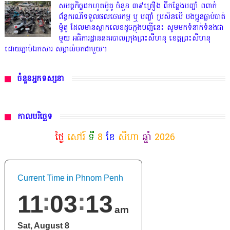
សមត្ថកិច្ចដកហូតម៉ូតូ ចំនួន ៣៩គ្រឿង ពីកន្លែងបញ្ជាំ ពពាក់
ព័ន្ធករណីទទួលផលចោរកម្ម ឬ បញ្ចាំ ប្រសិនបើ បងប្អូនធ្លាប់បាត់
ម៉ូតូ ដែលមានស្លាកលេខដូចក្នុងបញ្ជីនេះ សូមមកទំនាក់ទំនងជា
មួយ អធិការដ្ឋាននគរបាលក្រុងព្រះសីហនុ ខេត្តព្រះសីហនុ
ដោយភ្ជាប់ឯកសារ សម្គាល់មកជាមួយ។
ចំនួនអ្នកទស្សនា
កាលបរិច្ឆេទ
ថ្ងៃ
សៅរ៍
ទី
8
ខែ
សីហា
ឆ្នាំ
2026
Current Time in Phnom Penh
11
03
14
am
Sat, August 8