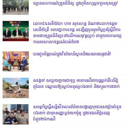
ល្បាតសហករណ៍ត្រួតពិនិត្យ ក្នុងភូមិសាស្រ្តទទួលខុសត្រូវ
លោក​វរសេនីយ៍ឯក​ ហម​ សុខសាន្ត តំណាង​លោកឧត្តម
សេនីយ៍ត្រី មេបញ្ជាការ​ខេត្ត អញ្ជេីញចូលរួមកិច្ចប្រជុំស្ដីពីការ
តាមដានត្រួតពិនិត្យទៅលេីការអនុវត្តច្បាប់​ ជាមួយមហាអយ្យ
ការអមសាលាឧទ្ឋរណ៍បាត់ដំបង
បានជួបមិត្តចាស់ក្នុងវិស័យបរិស្ថាននិងធនធានធម្មជាតិ!
សង្វេគ! សប្បាយក្លាយជាទុក្ខ មានករណីរថយន្តធ្លាក់ពីលើភ្នំ
គូលែន បណ្ដាលឱ្យស្លាប់មនុស្ស០៦នាក់ និងរបួស១៧នាក់
សមត្ថកិច្ចធ្វើសន្និសីទសារព័ត៌មានបង្ហាញមុខជនសង្ស័យចំនួន
០៦នាក់ ជាមុខសញ្ញាប្លន់យកម៉ូតូ ក្នុងរាជធានីភ្នំពេញ
ចំនួន២៦ករណី