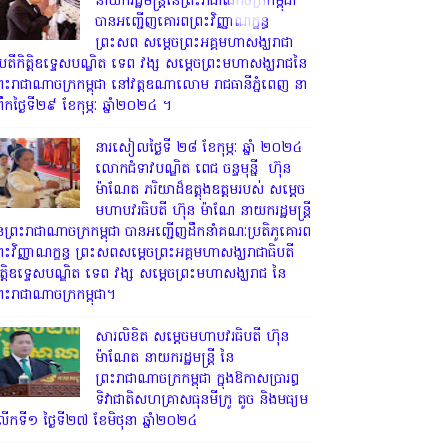
នាយករដ្ឋមន្ត្រីនៃព្រះរាជាណាចក្រកម្ពុជា
បានអញ្ជើញគោរពព្រះវិញ្ញាណក្ខន្ធ
ព្រះសព សម្តេចព្រះអគ្គមហាសង្ឃរាជា
ិបតីកិត្តិឧទ្ទេសបណ្ឌិត ទេព វង្ស សម្តេចព្រះមហាសង្ឃរាជនៃ
្រះរាជាណាចក្រកម្ពុជា នៅវត្តឧណាលោម រាជធានីភ្នំពេញ នា
្រឹកថ្ងៃទី២៩ ខែកុម្ភៈ ឆ្នាំ២០២៤ ។
នារសៀលថ្ងៃទី ២៨ ខែកុម្ភៈ ឆ្នាំ ២០២៤
លោកជំទាវបណ្ឌិត ពេជ ចន្ទមុន្នី ហ៊ុន
ម៉ាណែត ភរិយាដ៏ឧត្តុងឧត្តមរបស់ សម្តេច
មហាបវរធិបតី ហ៊ុន ម៉ាណែ នាយករដ្ឋមន្រ្តី
ៃព្រះរាជាណាចក្រកម្ពុជា បានអញ្ជើញដឹកនាំគណៈប្រតិភូគោរព
្រះវិញ្ញាណក្ខន្ធ ព្រះសពសម្តេចព្រះអគ្គមហាសង្ឃរាជាធិបតី
ិត្តិឧទ្ទេសបណ្ឌិត ទេព វង្ស សម្តេចព្រះមហាសង្ឃរាជ នៃ
្រះរាជាណាចក្រកម្ពុជា។
សារលិខិត សម្តេចមហាបវរធិបតី ហ៊ុន
ម៉ាណែត នាយករដ្ឋមន្ត្រី នៃ
ព្រះរាជាណាចក្រកម្ពុជា ក្នុងឱកាសប្រារព្ធ
ទិវាជាតិសហគ្រាសធុនមីក្រូ តូច និងមធ្យម
ើកទី១ ថ្ងៃទី២៧ ខែមិថុនា ឆ្នាំ២០២៤