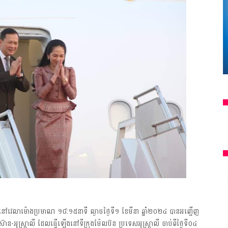
ពុជា នៅវេលាម៉ោងប្រមាណ ១៨:១៥នាទី ល្ងាចថ្ងៃទី១ ខែមីនា ឆ្នាំ២០២៤ បានអញ្ជើញ
ស៊ាន-អូស្ត្រាលី ដែលធ្វើឡើងនៅទីក្រុងម៉ែលប៊ន ប្រទេសអូស្ត្រាលី ចាប់ពីថ្ងៃទី០៤