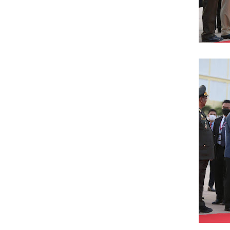
* អង្គភាពសារព័ត៌មាន"