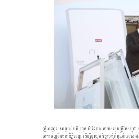
(ភ្នំពេញ)៖ សម្តេចធិបតី ហ៊ុន ម៉ាណែត នាយករដ្ឋមន្រ្តីនៃកម្
ចាកចេញពីរាជធានីភ្នំពេញ ដើម្បីចូលរួមកិច្ចប្រជុំកំពូលពិសេសអា