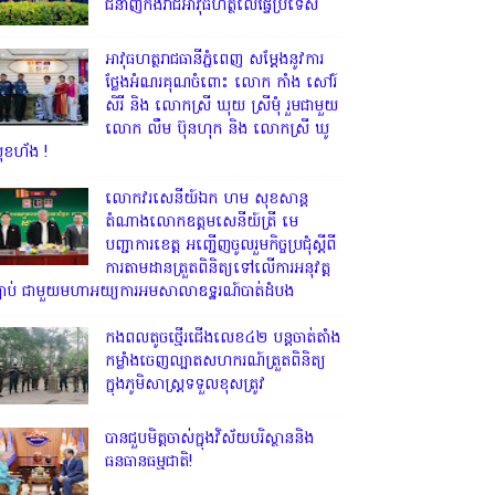
ជំនាញកងរាជអាវុធហត្ថលើផ្ទៃប្រទេស
អាវុធហត្ថរាជធានីភ្នំពេញ សម្តែងនូវការ
ថ្លែងអំណរគុណចំពោះ លោក កាំង សៅរ៍
សិរី និង លោកស្រី ឃុយ ស្រីមុំ រួមជាមួយ
លោក លឹម ប៊ុនហុក និង លោកស្រី ឃូ
ុខហ័ង !
លោក​វរសេនីយ៍ឯក​ ហម​ សុខសាន្ត
តំណាង​លោកឧត្តមសេនីយ៍ត្រី មេ
បញ្ជាការ​ខេត្ត អញ្ជេីញចូលរួមកិច្ចប្រជុំស្ដីពី
ការតាមដានត្រួតពិនិត្យទៅលេីការអនុវត្ត
្បាប់​ ជាមួយមហាអយ្យការអមសាលាឧទ្ឋរណ៍បាត់ដំបង
កងពលតូចថ្មើរជើងលេខ៤២ បន្តចាត់តាំង
កម្លាំងចេញល្បាតសហករណ៍ត្រួតពិនិត្យ
ក្នុងភូមិសាស្រ្តទទួលខុសត្រូវ
បានជួបមិត្តចាស់ក្នុងវិស័យបរិស្ថាននិង
ធនធានធម្មជាតិ!