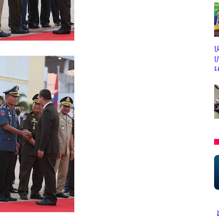
ព
ក
ស
ជីវិតកូនខ្មែរ" ជាអង្គភាពមានច្បាប់អនុញ្ញាតិដោយក្រសួងពាណិជ្ជកម្ម ក្រសួងការ