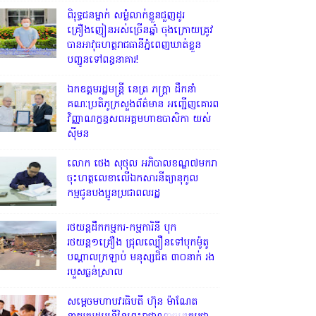
ពិរុទ្ធ​ជនម្នាក់ សម្ងំលាក់ខ្លួនជួញដូរ
គ្រឿងញៀនអស់ច្រើនឆ្នាំ ចុងក្រោយត្រូវ
បានអាវុធហត្ថរាជធានីភ្នំពេញឃាត់ខ្លួន
បញ្ជូនទៅពន្ធនាគារ!
ឯកឧត្តមរដ្ឋមន្ត្រី នេត្រ ភក្ត្រា ដឹកនាំ
គណៈប្រតិភូក្រសួងព័ត៌មាន អញ្ជើញគោរព
វិញ្ញាណក្ខន្ធសពអគ្គមហាឧបាសិកា យស់
ស៊ីមន
លោក ថេង សុថុល អភិបាលខណ្ឌ៧មករា
ចុះហត្ថលេខាលើឯកសារនីត្យានុកូល
កម្មជូនបងប្អូនប្រជាពលរដ្ឋ
រថយន្តដឹកកម្មករ-កម្មការិនី បុក
រថយន្ត១គ្រឿង ជ្រុលល្បឿនទៅបុកម៉ូតូ
បណ្តាលក្រឡាប់ មនុស្សជិត ៣០នាក់ រង
របួសធ្ងន់ស្រាល
សម្តេចមហាបវរធិបតី ហ៊ុន ម៉ាណែត