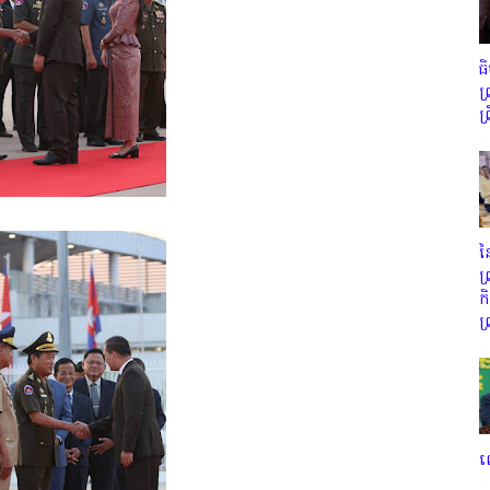
ធ
ព
ព
ន
ព
ក
ព
ល