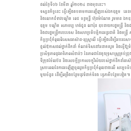
ដល់ថ្ងៃទី០៦ ខែមីនា ឆ្នាំ២០២៤ ខាងមុខនេះ។
ទស្សនកិច្ចនេះ ធ្វើឡើងតបតាមការអញ្ជើញរបស់ឯកឧត្តម អេនថូនី
និងលោកជំទាវបណ្ឌិត ពេជ ចន្ទមុន្នី ហ៊ុនម៉ាណែត រួមមាន ឯកឧត្តម 
ឧត្តម បណ្ឌិត សភាចារ្យ ហង់ជួន ណារ៉ុន ឧបនាយករដ្ឋមន្ត្រី និងជា
និងជារដ្ឋមន្ត្រីការបរទេស និងសហប្រតិបត្តិការអន្តរជាតិ និងមន្ត្រី
កិច្ចប្រជុំកំពូលពិសេសអាស៊ាន-អូស្ត្រាលី ធ្វើឡើងដើម្បីអបអរស
ផ្តល់ឱកាសដល់ថ្នាក់ដឹកនាំ កំណត់ទិសដៅអនាគតរួម និងធ្វើឱ្
ប្រសិទ្ធភាពនូវអាទិភាពសំខាន់ៗ នៃភាពជាដៃគូយុទ្ធសាស្ត្រគ្រប់ជ្រ
ទីក្រុងម៉ែលប៊ន និងសេចក្តីប្រកាសចក្ខុវិស័យរបស់ថ្នាក់ដឹកនាំអាស៊
ស្របពេលនៃការអញ្ជើញចូលរួមកិច្ចប្រជុំកំពូលខាងលើ សម្តេចធិ
មួយចំនួន ដើម្បីពង្រឹងបន្ថែមនូវទំនាក់ទំនង ទ្វេភាគីបន្ថែមទៀត៕
* អង្គភាពសារព័ត៌មាន"