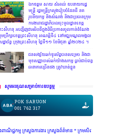
ឯកឧត្តម សាយ សំអាល់ ឧបនាយករដ្ឋ
មន្ត្រី រដ្ឋមន្ត្រីក្រសួងរៀបចំដែនដី នគ
រូបនីយកម្ម និងសំណង់ និងជាប្រធានក្រុម
ការងាររាជរដ្ឋាភិបាលចុះមូលដ្ឋានខេត្ត
្រះសីហនុ អញ្ជើញជាអធិបតីក្នុងពិធីប្រកាសចូលកាន់តំណែង
្រុមប្រឹក្សាខេត្តព្រះសីហនុ អាណត្តិទី៤ នៅមជ្ឈមណ្ឌលមង្គល
េដ្ឋាច័ន្ទ ក្រុងព្រះសីហនុ ថ្ងៃទី១១ ខែមិថុនា ឆ្នាំ២០២៤ ។
ជនសង្ស័យឆក់ទូរស័ព្ទបានសម្រេច និងជា
មុខសញ្ញាចាស់ឆក់យ៉ាងសកម្ម​ ធ្លាប់ជាប់ពន្ធ
ធានាគារច្រេីនដង ត្រូវឃាត់ខ្លួន
សូមអរគុណសម្រាប់ការឧបត្ថម្ភ
POK SARUON
001 762 317
ងារ ក្រសួងព័ត៌មាន * ក្រមសិលធម៌ វិជ្ជាជីវៈ ត្រូវបានអនុវត្ត ជាកត្តាចម្បង ព