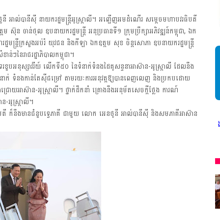
 អាល់បានីស៊ី នាយករដ្ឋមន្ត្រីអូស្ត្រាលី។ អញ្ជើញអមដំណើរ សម្តេចមហាបវរធិបតី
ស៊ុន ចាន់ថុល ឧបនាយករដ្ឋមន្ត្រី អនុប្រធានទី១ ក្រុមប្រឹក្សាអភិវឌ្ឍន៍កម្ពុជា, ឯក
រដ្ឋមន្ត្រីក្រសួងអប់រំ យុវជន និងកីឡា ឯកឧត្តម សុខ ចិន្តសោភា ឧបនាយករដ្ឋមន្ត្រី
 សំខាន់ៗនៃរាជរដ្ឋាភិបាលកម្ពុជា។
ាទរខួបអនុស្សាវរីយ៍ លើកទី៥០ នៃទំនាក់ទំនងដៃគូសន្ទនាអាស៊ាន-អូស្ត្រាលី ដែលនឹង
យទំនាក់ ទំនងកាន់តែស៊ីជម្រៅ តាមរយៈការអនុវត្តឱ្យបានពេញលេញ និងប្រកបដោយ
ុងជ្រោយអាស៊ាន-អូស្ត្រាលី។ ថ្នាក់ដឹកនាំ គ្រោងនឹងអនុម័តសេចក្តីថ្លែង ការណ៍
ាន-អូស្ត្រាលី។
បតី ក៏នឹងមានជំនួបទ្វេភាគី ជាមួយ លោក អេនថូនី អាល់បានីស៊ី និងសមភាគីអាស៊ាន
ជីវិតកូនខ្មែរ" ជាអង្គភាពមានច្បាប់អនុញ្ញាតិដោយក្រសួងពាណិជ្ជកម្ម ក្រសួងការ