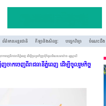
ព័ត៌មានអន្តរជាតិ
កីឡានិងសិល្បៈ
បច្ចេកវិទ្យា
ចំណេះដឹង
កចេញពីរាជធានីភ្នំពេញ ដើម្បីចូលរួមកិច្ចប្រជុំកំពូលពិសេសអាស៊ាន-អូស្ត្រាលី
ញចាកចេញពីរាជធានីភ្នំពេញ ដើម្បីចូលរួមកិច្ច