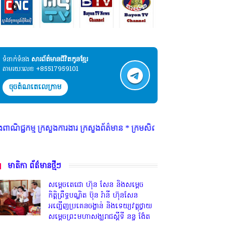
ទំនាក់ទំនង​​
សារព័ត៌មានជីវិតកូនខ្មែរ
តាមរយៈលេខ +85517959101
ចុចតំណតេលេក្រាម
ងារ ក្រសួងព័ត៌មាន * ក្រមសិលធម៌ វិជ្ជាជីវៈ ត្រូវបានអនុវត្ត ជាកត្តាចម្បង ព
មាតិកា ព័ត៌មានថ្មីៗ
សម្តេចតេជោ ហ៊ុន សែន និងសម្ដេច
កិត្តិព្រឹទ្ធបណ្ឌិត ប៊ុន រ៉ានី ហ៊ុនសែន
អញ្ជើញប្រគេនចង្ហាន់ និងទេយ្យវត្ថុថ្វាយ
សម្តេចព្រះមហាសង្ឃរាជស្តីទី នន្ទ ង៉ែត