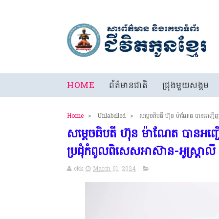
HOME
ព័ត៌មានជាតិ
ជ្រុងមួយសង្គម
Home
>
Unlabelled
>
សម្តេចធិបតី ហ៊ុន ម៉ាណែត បានអញ្ជើញចា
សម្តេចធិបតី ហ៊ុន ម៉ាណែត បានអញ្ជើ
ប្រជុំកំពូលពិសេសអាស៊ាន-អូស្ត្រាលី
ckk
March 01, 2024