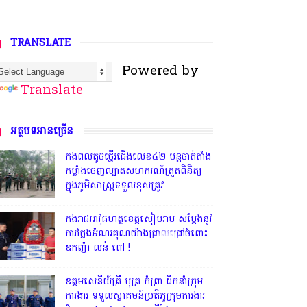
TRANSLATE
Powered by
Translate
អត្ថបទអានច្រើន
កងពលតូចថ្មើរជើងលេខ៤២ បន្តចាត់តាំង
កម្លាំងចេញល្បាតសហករណ៍ត្រួតពិនិត្យ
ក្នុងភូមិសាស្រ្តទទួលខុសត្រូវ
កងរាជអាវុធហត្ថខេត្តសៀមរាប សម្តែងនូវ
ការថ្លែងអំណរគុណយ៉ាងជ្រាលជ្រៅចំពោះ
ឧកញ៉ា លន់ ពៅ !
ឧត្តមសេនីយ៍ត្រី បុត្រ កំព្រា ដឹកនាំក្រុម
ការងារ ទទួលស្វាគមន៍ប្រតិភូក្រុមការងារ