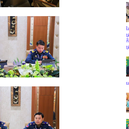
ន
ព
ក
ព
ល