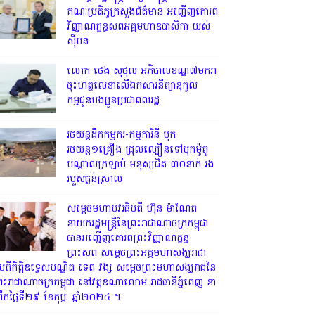
គណៈប្រតិភូក្រសួងព័ត៌មាន អញ្ជើញគោរព
វិញ្ញាណក្ខន្ធសពអគ្គមហាឧបាសិកា យស់
ស៊ីមន
លោក ថេង សុថុល អភិបាលខណ្ឌ៧មករា
ចុះហត្ថលេខាលើឯកសារនីត្យានុកូល
កម្មជូនបងប្អូនប្រជាពលរដ្ឋ
រថយន្តដឹកកម្មករ-កម្មការិនី បុក
រថយន្ត១គ្រឿង ជ្រុលល្បឿនទៅបុកម៉ូតូ
បណ្តាលក្រឡាប់ មនុស្សជិត ៣០នាក់ រង
របួសធ្ងន់ស្រាល
សម្តេចមហាបវរធិបតី ហ៊ុន ម៉ាណែត
នាយករដ្ឋមន្ត្រីនៃព្រះរាជាណាចក្រកម្ពុជា
បានអញ្ជើញគោរពព្រះវិញ្ញាណក្ខន្ធ
ព្រះសព សម្តេចព្រះអគ្គមហាសង្ឃរាជា
ិបតីកិត្តិឧទ្ទេសបណ្ឌិត ទេព វង្ស សម្តេចព្រះមហាសង្ឃរាជនៃ
្រះរាជាណាចក្រកម្ពុជា នៅវត្តឧណាលោម រាជធានីភ្នំពេញ នា
្រឹកថ្ងៃទី២៩ ខែកុម្ភៈ ឆ្នាំ២០២៤ ។