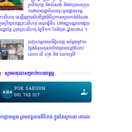
រូបនីយកម្ម និងសំណង់ និងជាប្រធានក្រុម
ការងាររាជរដ្ឋាភិបាលចុះមូលដ្ឋានខេត្ត
្រះសីហនុ អញ្ជើញជាអធិបតីក្នុងពិធីប្រកាសចូលកាន់តំណែង
្រុមប្រឹក្សាខេត្តព្រះសីហនុ អាណត្តិទី៤ នៅមជ្ឈមណ្ឌលមង្គល
េដ្ឋាច័ន្ទ ក្រុងព្រះសីហនុ ថ្ងៃទី១១ ខែមិថុនា ឆ្នាំ២០២៤ ។
អាវុធហត្ថរាជធានីភ្នំពេញ សម្តែងនូវការ
ថ្លែងអំណរគុណយ៉ាងជ្រាលជ្រៅចំពោះ
លោក លី ហុង និង លោកស្រី!
សូមអរគុណសម្រាប់ការឧបត្ថម្ភ
POK SARUON
001 762 317
្រមទទួលមតិរិះគន់ ក្នុងនៃស្ថាបនា គោរពច្បាប់ និង សេរីភាពសារព័ត៌មាន * មានទទ