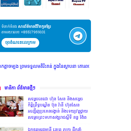
ទំនាក់ទំនង​​
សារព័ត៌មានជីវិតកូនខ្មែរ
តាមរយៈលេខ +85517959101
ចុចតំណតេលេក្រាម
្រមទទួលមតិរិះគន់ ក្នុងនៃស្ថាបនា គោរពច្បាប់ និង សេរីភាពសារព័ត៌មាន * មានទទ
មាតិកា ព័ត៌មានថ្មីៗ
សម្តេចតេជោ ហ៊ុន សែន និងសម្ដេច
កិត្តិព្រឹទ្ធបណ្ឌិត ប៊ុន រ៉ានី ហ៊ុនសែន
អញ្ជើញប្រគេនចង្ហាន់ និងទេយ្យវត្ថុថ្វាយ
សម្តេចព្រះមហាសង្ឃរាជស្តីទី នន្ទ ង៉ែត
ឯកឧត្តមរដ្ឋមន្ត្រី នេត្រ ភក្ត្រា ដឹកនាំ