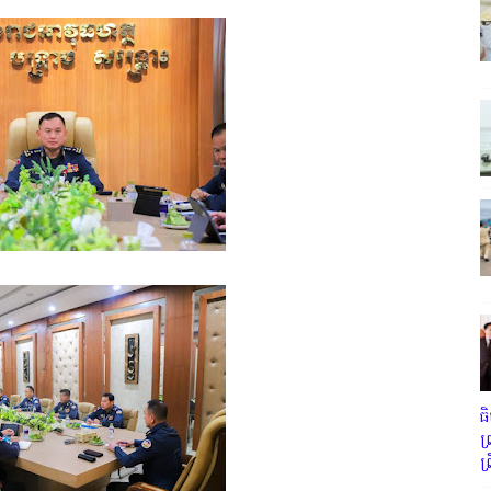
ធ
ព
ព