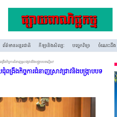
ព័ត៌មានអន្តរជាតិ
កីឡានិងសិល្បៈ
បច្ចេកវិទ្យា
ចំណេះដឹង
ុំពង្រឹងកិច្ចការជំនាញស្រាវជ្រាវនិងបង្រ្កាបបទល្មើស!
្រជុំពង្រឹងកិច្ចការជំនាញស្រាវជ្រាវនិងបង្រ្កាបបទ