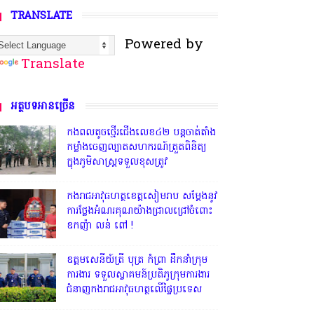
TRANSLATE
Powered by
Translate
អត្ថបទអានច្រើន
កងពលតូចថ្មើរជើងលេខ៤២ បន្តចាត់តាំង
កម្លាំងចេញល្បាតសហករណ៍ត្រួតពិនិត្យ
ក្នុងភូមិសាស្រ្តទទួលខុសត្រូវ
កងរាជអាវុធហត្ថខេត្តសៀមរាប សម្តែងនូវ
ការថ្លែងអំណរគុណយ៉ាងជ្រាលជ្រៅចំពោះ
ឧកញ៉ា លន់ ពៅ !
ឧត្តមសេនីយ៍ត្រី បុត្រ កំព្រា ដឹកនាំក្រុម
ការងារ ទទួលស្វាគមន៍ប្រតិភូក្រុមការងារ
ជំនាញកងរាជអាវុធហត្ថលើផ្ទៃប្រទេស