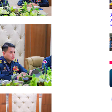
ព
ក
ស
ងារ ក្រសួងព័ត៌មាន * ក្រមសិលធម៌ វិជ្ជាជីវៈ ត្រូវបានអនុវត្ត ជាកត្តាចម្បង ព