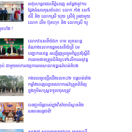
អាវុធហត្ថរាជធានីភ្នំពេញ សម្តែងនូវការ
ថ្លែងអំណរគុណចំពោះ លោក កាំង សៅរ៍
សិរី និង លោកស្រី ឃុយ ស្រីមុំ រួមជាមួយ
លោក លឹម ប៊ុនហុក និង លោកស្រី ឃូ
ុខហ័ង !
លោក​វរសេនីយ៍ឯក​ ហម​ សុខសាន្ត
តំណាង​លោកឧត្តមសេនីយ៍ត្រី មេ
បញ្ជាការ​ខេត្ត អញ្ជេីញចូលរួមកិច្ចប្រជុំស្ដីពី
ការតាមដានត្រួតពិនិត្យទៅលេីការអនុវត្ត
្បាប់​ ជាមួយមហាអយ្យការអមសាលាឧទ្ឋរណ៍បាត់ដំបង
កងពលតូចថ្មើរជើងលេខ៤២ បន្តចាត់តាំង
កម្លាំងចេញល្បាតសហករណ៍ត្រួតពិនិត្យ
ក្នុងភូមិសាស្រ្តទទួលខុសត្រូវ
បានជួបមិត្តចាស់ក្នុងវិស័យបរិស្ថាននិង
ធនធានធម្មជាតិ!