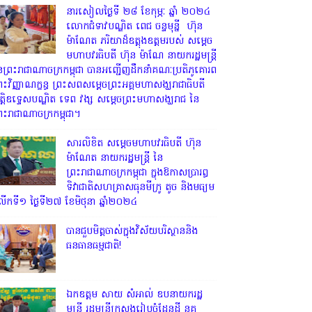
នារសៀលថ្ងៃទី ២៨ ខែកុម្ភៈ ឆ្នាំ ២០២៤
លោកជំទាវបណ្ឌិត ពេជ ចន្ទមុន្នី ហ៊ុន
ម៉ាណែត ភរិយាដ៏ឧត្តុងឧត្តមរបស់ សម្តេច
មហាបវរធិបតី ហ៊ុន ម៉ាណែ នាយករដ្ឋមន្រ្តី
ៃព្រះរាជាណាចក្រកម្ពុជា បានអញ្ជើញដឹកនាំគណៈប្រតិភូគោរព
្រះវិញ្ញាណក្ខន្ធ ព្រះសពសម្តេចព្រះអគ្គមហាសង្ឃរាជាធិបតី
ិត្តិឧទ្ទេសបណ្ឌិត ទេព វង្ស សម្តេចព្រះមហាសង្ឃរាជ នៃ
្រះរាជាណាចក្រកម្ពុជា។
សារលិខិត សម្តេចមហាបវរធិបតី ហ៊ុន
ម៉ាណែត នាយករដ្ឋមន្ត្រី នៃ
ព្រះរាជាណាចក្រកម្ពុជា ក្នុងឱកាសប្រារព្ធ
ទិវាជាតិសហគ្រាសធុនមីក្រូ តូច និងមធ្យម
ើកទី១ ថ្ងៃទី២៧ ខែមិថុនា ឆ្នាំ២០២៤
បានជួបមិត្តចាស់ក្នុងវិស័យបរិស្ថាននិង
ធនធានធម្មជាតិ!
ឯកឧត្តម សាយ សំអាល់ ឧបនាយករដ្ឋ
មន្ត្រី រដ្ឋមន្ត្រីក្រសួងរៀបចំដែនដី នគ