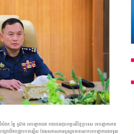
នីយ៍ឯក រ័ត្ន ស្រ៊ាង មេបញ្ជាការរង កងរាជអាវុធហត្ថលើផ្ទៃប្រទេស មេបញ្ជាការកង
ំនាញស្រាវជ្រាវនិងបង្រ្កាបបទល្មើស ដែលសមាសភាពចូលរួមមានលោកមេបញ្ជាការរងទទួល