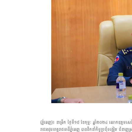
(ភ្នំពេញ)៖ នាព្រឹក ថ្ងៃទី១៨ ខែកុម្ភៈ ឆ្នាំ២០២៤ លោកឧត្តមសេ
រាជអាវុធហត្ថរាជធានីភ្នំពេញ បានដឹកនាំកិច្ចប្រជុំចង្អៀត ជ