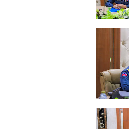
ជីវិតកូនខ្មែរ" ជាអង្គភាពមានច្បាប់អនុញ្ញាតិដោយក្រសួងពាណិជ្ជកម្ម ក្រសួងការ