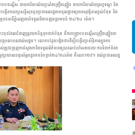
បង្ក្រាបបទល្មើស នាយការិយាល័យប្រឆាំងគ្រឿងញៀន នាយការិយាល័យព្រហ្មទណ្ឌ និង
នការរក្សាសន្តិសុខជូនប្រជាពលរដ្ឋតាមមូលដ្ឋានឲ្យមានសុវត្តិភាពខ្ពស់បំផុត និង
ហត្ថរាជធានីភ្នំពេញរងចាំទទួលនិងចេញអន្តរាគមន៍ ២៤/២៤ ម៉ោង។
ោះមុខដែលជំនាញត្រូវយកចិត្តទុកដាក់បំផុត គឺការបង្រ្កាបបទល្មើសគ្រឿងញៀនជា
កចលាចលដល់សង្គម។ លោកបន្ថែមទៀតថាដើម្បីបង្កើនប្រសិទ្ធិភាពក្នុងការ
ស់ត្រូវជម្រុញការស្វែងរកនិងទទួលព័ត៌មានឲ្យបានឆាប់រហ័សតាមរយៈការទំនាក់ទំនង
្សព្វផ្សាយលេខទូរស័ព្ទអន្តរាគមន៍បន្ទាន់២៤/២៤ម៉ោង គឺលេខ១២៩១ ដល់ប្រជាពលរដ្ឋ
ងារ ក្រសួងព័ត៌មាន * ក្រមសិលធម៌ វិជ្ជាជីវៈ ត្រូវបានអនុវត្ត ជាកត្តាចម្បង ព