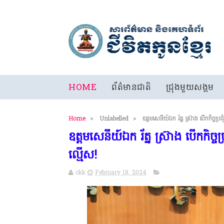
HOME
ព័ត៌មានជាតិ
ជ្រុងមួយសង្គម
Home
>
Unlabelled
>
ឧត្តមសេនីយ៍ឯក រ័ត្ន ស្រ៊ាង បើកកិច្ចប្រជ
ឧត្តមសេនីយ៍ឯក រ័ត្ន ស្រ៊ាង បើកកិច្ចប
ល្មើស!
ckk
February 18, 2024