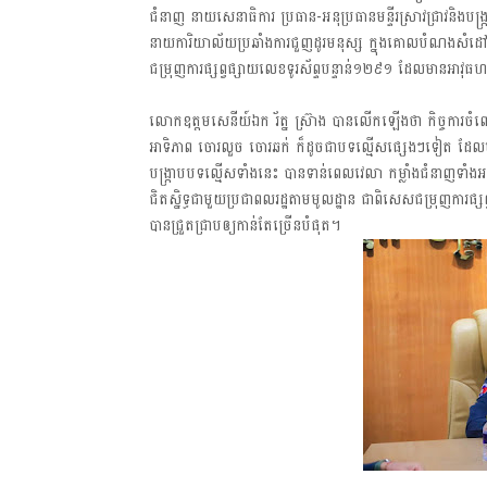
ជំនាញ នាយសេនាធិការ ប្រធាន-អនុប្រធានមន្ទីរស្រាវជ្រាវនិង
នាយការិយាល័យប្រឆាំងការជួញដូរមនុស្ស ក្នុងគោលបំណងសំដៅបង្កើ
ជម្រុញការផ្សព្វផ្សាយលេខទូរស័ព្ទបន្ទាន់១២៩១ ដែលមានអាវុធ
លោកឧត្តមសេនីយ៍ឯក រ័ត្ន ស្រ៊ាង បានលើកឡើងថា កិច្ចការចំព
អាទិភាព ចោរលួច ចោរឆក់ ក៏ដូចជាបទល្មើសផ្សេងៗទៀត ដែលបង្
បង្ក្រាបបទល្មើសទាំងនេះ បានទាន់ពេលវេលា កម្លាំងជំនាញទាំងអ
ជិតស្និទ្ធជាមួយប្រជាពលរដ្ឋតាមមូលដ្ឋាន ជាពិសេសជម្រុញការផ
បានជ្រួតជ្រាបឲ្យកាន់តែច្រើនបំផុត។
ជីវិតកូនខ្មែរ" ជាអង្គភាពមានច្បាប់អនុញ្ញាតិដោយក្រសួងពាណិជ្ជកម្ម ក្រសួងការ