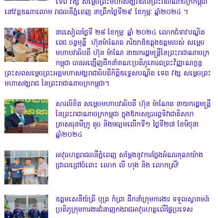
ទេព វង្ស សម្តេចព្រះមហាសង្ឃរាជនៃព្រះរាជាណាចក្រកម្ពុជា
នៅវត្តឧណាលោម រាជធានីភ្នំពេញ នាព្រឹកថ្ងៃទី២៩ ខែកុម្ភៈ ឆ្នាំ២០២៤ ។
នារសៀលថ្ងៃទី ២៨ ខែកុម្ភៈ ឆ្នាំ ២០២៤ លោកជំទាវបណ្ឌិត
ពេជ ចន្ទមុន្នី ហ៊ុនម៉ាណែត ភរិយាដ៏ឧត្តុងឧត្តមរបស់ សម្តេច
មហាបវរធិបតី ហ៊ុន ម៉ាណែ នាយករដ្ឋមន្រ្តីនៃព្រះរាជាណាចក្រ
កម្ពុជា បានអញ្ជើញដឹកនាំគណៈប្រតិភូគោរពព្រះវិញ្ញាណក្ខន្ធ
ព្រះសពសម្តេចព្រះអគ្គមហាសង្ឃរាជាធិបតីកិត្តិឧទ្ទេសបណ្ឌិត ទេព វង្ស សម្តេចព្រះ
មហាសង្ឃរាជ នៃព្រះរាជាណាចក្រកម្ពុជា។
សារលិខិត សម្តេចមហាបវរធិបតី ហ៊ុន ម៉ាណែត នាយករដ្ឋមន្ត្រី
នៃព្រះរាជាណាចក្រកម្ពុជា ក្នុងឱកាសប្រារព្ធទិវាជាតិសហ
គ្រាសធុនមីក្រូ តូច និងមធ្យមលើកទី១ ថ្ងៃទី២៧ ខែមិថុនា
ឆ្នាំ២០២៤
អាវុធហត្ថរាជធានីភ្នំពេញ សម្តែងនូវការថ្លែងអំណរគុណយ៉ាង
ជ្រាលជ្រៅចំពោះ លោក លី ហុង និង លោកស្រី!
ឧត្តមសេនីយ៍ត្រី បុត្រ កំព្រា ដឹកនាំក្រុមការងារ ទទួលស្វាគមន៍
ប្រតិភូក្រុមការងារជំនាញកងរាជអាវុធហត្ថលើផ្ទៃប្រទេស