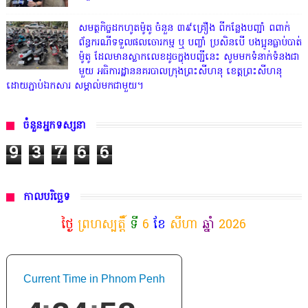
សមត្ថកិច្ចដកហូតម៉ូតូ ចំនួន ៣៩គ្រឿង ពីកន្លែងបញ្ជាំ ពពាក់
ព័ន្ធករណីទទួលផលចោរកម្ម ឬ បញ្ចាំ ប្រសិនបើ បងប្អូនធ្លាប់បាត់
ម៉ូតូ ដែលមានស្លាកលេខដូចក្នុងបញ្ជីនេះ សូមមកទំនាក់ទំនងជា
មួយ អធិការដ្ឋាននគរបាលក្រុងព្រះសីហនុ ខេត្តព្រះសីហនុ
ដោយភ្ជាប់ឯកសារ សម្គាល់មកជាមួយ។
ចំនួនអ្នកទស្សនា
9
3
7
6
6
កាលបរិច្ឆេទ
ថ្ងៃ
ព្រហស្បត្តិ៍
ទី
6
ខែ
សីហា
ឆ្នាំ
2026
Current Time in Phnom Penh