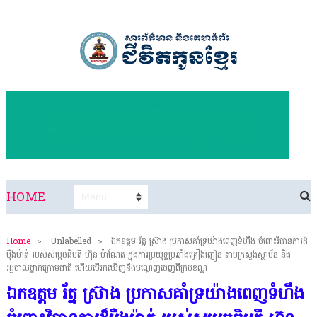
HOME
Home
>
Unlabelled
>
ឯកឧត្តម រ័ត្ន ស្រ៊ាង ប្រកាសគាំទ្រយ៉ាងពេញទំហឹង ចំពោះវិធានការដ៏
ម៉ឺងម៉ាត់ របស់សម្តេចធិបតី ហ៊ុន ម៉ាណែត ក្នុងការប្រយុទ្ធប្រឆាំងគ្រឿងញៀន តាមក្រសួងស្ថាប័ន និង
រដ្ឋបាលថ្នាក់ក្រោមជាតិ ហើយបើរកឃើញនឹងបណ្តេញចេញពីក្របខណ្ឌ
ឯកឧត្តម រ័ត្ន ស្រ៊ាង ប្រកាសគាំទ្រយ៉ាងពេញទំហឹង