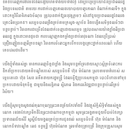
ខិតខំបំពេញការងារមិនដែលនឿយហត់ទាំងយប់ទាំងថ្ងៃ ដើម្បីបម្រើប្រយោជន៍ប្រជាពលរដ្ឋ
និងប្រទេសជាតិ តាមរយៈការដាក់ចេញគោលនយោបាយបញ្ចកោណ ដំណាក់កាលទី១ ក្នុង
នោះកម្មវិធីអាទិភាព៦ចំណុច ត្រូវបានដាក់ឱ្យអនុវត្តភ្លាមៗ សំដៅជួយប្រជាពលរដ្ឋដែលរង
គ្រោះពិតប្រាកដ។ សម្តេចបានពង្រឹងគ្រប់តាមក្រសួង-ស្ថាប័ន និងបង្កើតសមិទ្ធផលធំៗជា
បន្តបន្ទាប់។ វិធានការជាច្រើនដែលដាក់ចេញដោយសម្តេច ត្រូវបានសាទរយ៉ាងខ្លាំងពីប្រជា
ពលរដ្ឋ ក្នុងនោះមានដូចជា ការបណ្តេញកងកម្លាំងប្រដាប់អាវុធណា ដែលប្រើប្រាស់
គ្រឿងញៀនចេញពីក្របខណ្ឌ វិធានការចំពោះអ្នកបើកបរបង្កគ្រោះថ្នាក់ចរាចរណ៍ ហើយ
គេចវេសជាដើម។
យើងខ្ញុំទាំងអស់គ្នា មានការពេញចិត្តជាខ្លាំង និងសូមបន្តគាំទ្រដោយស្មោះស្ម័គ្រចំពោះការ
ដឹកនាំប្រកបដោយគតិបណ្ឌិតរបស់ សម្តេចធិបតី ហ៊ុន ម៉ាណែត ស្របតាមមាគ៌ារបស់ ស
ម្តេចតេជោ ហ៊ុន សែន អតីតនាយករដ្ឋមន្រ្តី ដែលធ្វើឱ្យប្រទេសកម្ពុជា បោះជំហានទៅមុខ
ប្រកបដោយទំនុកចិត្ត ជាមួយនឹងសន្តិភាព ស្ថិរភាព និងការអភិវឌ្ឍជាបន្តបន្ទាប់លើគ្រប់
វិស័យ។
យើងខ្ញុំសូមបួងសួងដល់គុណបុណ្យព្រះរតនត្រ័យកែវទាំងបី និងវត្ថុស័ក្ដិសិទ្ធិទាំងអស់ក្នុង
លោក ទេវតាថែរក្សាទឹកដីនៃព្រះរាជាណាចក្រកម្ពុជា សូមព្រះអង្គតាមជួយបីបាច់ថែរក្សា
ប្រទានពរជ័យសិរី សួស្តីជ័យមង្គលគ្រប់ប្រការជូនដល់ សម្តេចធិបតី ហ៊ុន ម៉ាណែត និង
លោកជំទាវបណ្ឌិត ពេជ ចន្ទមុន្នី ហ៊ុនម៉ាណែត ព្រមទាំងបុត្រាបុត្រី និងក្រុមគ្រួសារសូម