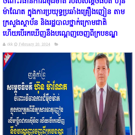
ចំពោះវិធានការដ៏ម៉ឺងម៉ាត់ របស់សម្តេចធិបតី ហ៊ុន
ម៉ាណែត ក្នុងការប្រយុទ្ធប្រឆាំងគ្រឿងញៀន តាម
ក្រសួងស្ថាប័ន និងរដ្ឋបាលថ្នាក់ក្រោមជាតិ
ហើយបើរកឃើញនឹងបណ្តេញចេញពីក្របខណ្ឌ
ckk
February 20, 2024