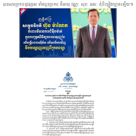
បានសមប្រកបនូវពុទ្ធពរ ទាំងបួនប្រការ គឺអាយុ វណ្ណៈ សុខៈ ពលៈ កុំបីឃ្លៀងឃ្លាតឡើយ៕