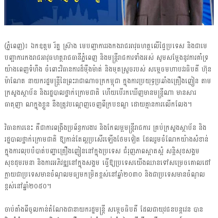
(ភ្នំពេញ)៖ ឯកឧត្តម រ័ត្ន ស្រ៊ាង មេបញ្ជាការរងកងរាជអាវុធហត្ថលើផ្ទៃប្រទេស និងជាមេ
បញ្ជាការកងរាជអាវុធហត្ថរាជធានីភ្នំពេញ និងមន្ត្រីរាជការទាំងអស់ សូមសម្តែងនូវការគាំទ្រ
យ៉ាងពេញទំហឹង ចំពោះវិធានការដ៏ម៉ឺងម៉ាត់ និងមុតស្រួចរបស់ សម្តេចមហាបវរធិបតី ហ៊ុន
ម៉ាណែត នាយករដ្ឋមន្រ្តីនៃព្រះរាជាណាចក្រកម្ពុជា ក្នុងការប្រយុទ្ធប្រឆាំងគ្រឿងញៀន តាម
ក្រសួងស្ថាប័ន និងរដ្ឋបាលថ្នាក់ក្រោមជាតិ ហើយបើរកឃើញមានមន្រ្តីណា មានសារ
ធាតុញា ណក្នុងខ្លួន នឹងត្រូវបណ្តេញចេញពីក្របខណ្ឌ ដោយគ្មានការលើកលែង។
វិធានការនេះ គឺជាការពង្រឹងប្រព័ន្ធការងារ និងកែលម្អមន្រ្តីរាជការ គ្រប់ក្រសួងស្ថាប័ន និង
រដ្ឋបាលថ្នាក់ក្រោមជាតិ ឱ្យកាន់តែល្អប្រសើរឡើងថែមទៀត ដែលរួមចំណែកយ៉ាងសំខាន់
ក្នុងការលុបបំបាត់បញ្ហាគ្រឿងញៀននៅក្នុងប្រទេស ជំរុញភាពស្អាតស្អំ សន្តិសុខសង្គម
សុខដុមរមនា និងការអភិវឌ្ឍនៅក្នុងសង្គម ធ្វើឱ្យប្រទេសយើងឈានទៅសម្រេចគោលដៅ
ក្លាយជាប្រទេសមានចំណូលមធ្យមកម្រិតខ្ពស់នៅឆ្នាំ២០៣០ និងជាប្រទេសមានចំណូល
ខ្ពស់នៅឆ្នាំ២០៥០។
ចាប់តាំងពីចូលកាន់តំណែងជានាយករដ្ឋមន្រ្តី សម្តេចធិបតី ដែលជាយុវជនបន្តវេន បាន