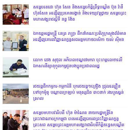
សម្តេចតេជោ ហ៊ុន សែន និងសម្ដេចកិត្តិព្រឹទ្ធបណ្ឌិត ប៊ុន រ៉ានី
ហ៊ុនសែន អញ្ជើញប្រគេនចង្ហាន់ និងទេយ្យវត្ថុថ្វាយ សម្តេចព្រះ
មហាសង្ឃរាជស្តីទី នន្ទ ង៉ែត
ឯកឧត្តមរដ្ឋមន្ត្រី នេត្រ ភក្ត្រា ដឹកនាំគណៈប្រតិភូក្រសួងព័ត៌មាន
អញ្ជើញគោរពវិញ្ញាណក្ខន្ធសពអគ្គមហាឧបាសិកា យស់ ស៊ីមន
លោក ថេង សុថុល អភិបាលខណ្ឌ៧មករា ចុះហត្ថលេខាលើ
ឯកសារនីត្យានុកូលកម្មជូនបងប្អូនប្រជាពលរដ្ឋ
រថយន្តដឹកកម្មករ-កម្មការិនី បុករថយន្ត១គ្រឿង ជ្រុលល្បឿន
ទៅបុកម៉ូតូ បណ្តាលក្រឡាប់ មនុស្សជិត ៣០នាក់ រងរបួសធ្ងន់
ស្រាល
សម្តេចមហាបវរធិបតី ហ៊ុន ម៉ាណែត នាយករដ្ឋមន្ត្រីនៃ
ព្រះរាជាណាចក្រកម្ពុជា បានអញ្ជើញគោរពព្រះវិញ្ញាណក្ខន្ធ
ព្រះសព សម្តេចព្រះអគ្គមហាសង្ឃរាជាធិបតីកិត្តិឧទ្ទេសបណ្ឌិត