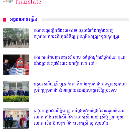
Translate
អត្ថបទអានច្រើន
កងពលតូចថ្មើរជើងលេខ៤២ បន្តចាត់តាំងកម្លាំងចេញ
ល្បាតសហករណ៍ត្រួតពិនិត្យ ក្នុងភូមិសាស្រ្តទទួលខុសត្រូវ
កងរាជអាវុធហត្ថខេត្តសៀមរាប សម្តែងនូវការថ្លែងអំណរគុណ
យ៉ាងជ្រាលជ្រៅចំពោះ ឧកញ៉ា លន់ ពៅ !
ឧត្តមសេនីយ៍ត្រី បុត្រ កំព្រា ដឹកនាំក្រុមការងារ ទទួលស្វាគមន៍
ប្រតិភូក្រុមការងារជំនាញកងរាជអាវុធហត្ថលើផ្ទៃប្រទេស
អាវុធហត្ថរាជធានីភ្នំពេញ សម្តែងនូវការថ្លែងអំណរគុណចំពោះ
លោក កាំង សៅរ៍សិរី និង លោកស្រី ឃុយ ស្រីមុំ រួមជាមួយ
លោក លឹម ប៊ុនហុក និង លោកស្រី ឃូ សុខហ័ង !