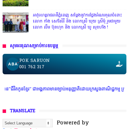
អាវុធហត្ថរាជធានីភ្នំពេញ សម្តែងនូវការថ្លែងអំណរគុណចំពោះ
លោក កាំង សៅរ៍សិរី និង លោកស្រី ឃុយ ស្រីមុំ រួមជាមួយ
លោក លឹម ប៊ុនហុក និង លោកស្រី ឃូ សុខហ័ង !
សូមអរគុណសម្រាប់ការឧបត្ថម្ភ
POK SARUON
001 762 317
នខ្មែរ" ជាអង្គភាពមានច្បាប់អនុញ្ញាតិដោយក្រសួងពាណិជ្ជកម្ម ក្រសួងការងារ ក្រ
TRANSLATE
Powered by