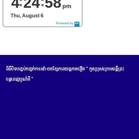
4
24
59
pm
Thu, August 6
Powered by
DaysPedia.c
om
ពិធីបិទបញ្ចប់កញ្ចក់កាមេរ៉ា-ថតខ្សែភាពយន្តភាគរឿង " កូនប្រុសក្រោមពន្លឺព្រះ
ចន្ទពេញបូណ៌មី "