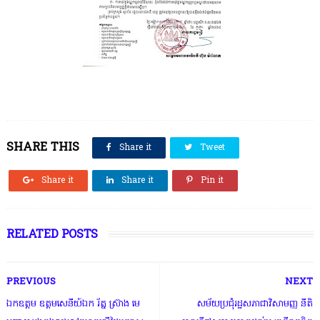
SHARE THIS
Share it
Tweet
Share it
Share it
Pin it
RELATED POSTS
PREVIOUS
NEXT
ឯកឧត្តម ឧត្តមសេនីយ៍ឯក រ័ត្ន ស៊្រាង មេ
សម័យប្រជុំរដ្ឋសភាជាវិសាមញ្ញ នីតិ