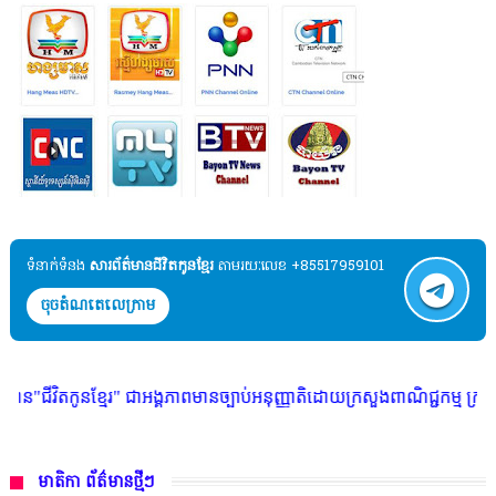
ទំនាក់ទំនង​​
សារព័ត៌មានជីវិតកូនខ្មែរ
តាមរយៈលេខ +85517959101
ចុចតំណតេលេក្រាម
នខ្មែរ" ជាអង្គភាពមានច្បាប់អនុញ្ញាតិដោយក្រសួងពាណិជ្ជកម្ម ក្រសួងការងារ ក្រ
មាតិកា ព័ត៌មានថ្មីៗ