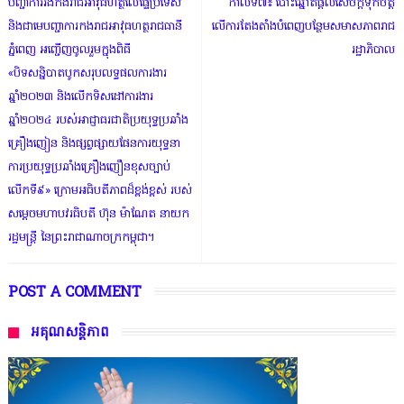
បញ្ជាការរងកងរាជអាវុធហត្ថលើផ្ទៃប្រទេស
កាលទី៧៖ បោះឆ្នោតផ្តល់សេចក្តីទុកចិត្ត
និងជាមេបញ្ជាការកងរាជអាវុធហត្ថរាជធានី
លើការតែងតាំងបំពេញបន្ថែមសមាសភាពរាជ
ភ្នំពេញ អញ្ជើញចូលរួមក្នុងពិធី
រដ្ឋាភិបាល
«បិទសន្និបាតបូកសរុបលទ្ធផលការងារ
ឆ្នាំ២០២៣ និងលើកទិសដៅការងារ
ឆ្នាំ២០២៤ របស់អាជ្ញាធរជាតិប្រយុទ្ធប្រឆាំង
គ្រឿងញៀន និងផ្សព្វផ្សាយផែនការយុទ្ធនា
ការប្រយុទ្ធប្រឆាំងគ្រឿងញឿនខុសច្បាប់
លើកទី៩» ក្រោមអធិបតីភាពដ៏ខ្ពង់ខ្ពស់ របស់
សម្តេចមហាបវរធិបតី ហ៊ុន ម៉ាណែត នាយក
រដ្ឋមន្ត្រី នៃព្រះរាជាណាចក្រកម្ពុជា។
POST A COMMENT
អគុណសន្តិភាព