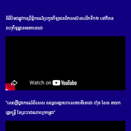
ពិធីបិទជាផ្លូវការព្រឹត្តិការណ៍ប្រកួតកីឡាជនពិកាអាស៊ានលើកទី១២ នៅវិមាន
ពហុកីឡដ្ឋានមរតកតេជោ
"សេចក្តីថ្លែងការណ៍ពិសេស សម្តេចអគ្គមហាសេនាបតីតេជោ ហ៊ុន សែន នាយក
រដ្ឋមន្រ្តី នៃព្រះរាជាណាចក្រកម្ពុជា"