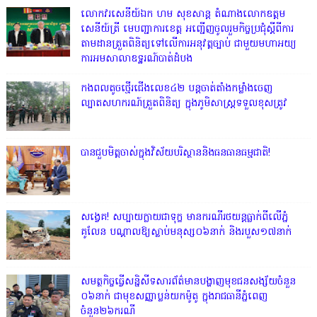
លោក​វរសេនីយ៍ឯក​ ហម​ សុខសាន្ត តំណាង​លោកឧត្តម
សេនីយ៍ត្រី មេបញ្ជាការ​ខេត្ត អញ្ជេីញចូលរួមកិច្ចប្រជុំស្ដីពីការ
តាមដានត្រួតពិនិត្យទៅលេីការអនុវត្តច្បាប់​ ជាមួយមហាអយ្យ
ការអមសាលាឧទ្ឋរណ៍បាត់ដំបង
កងពលតូចថ្មើរជើងលេខ៤២ បន្តចាត់តាំងកម្លាំងចេញ
ល្បាតសហករណ៍ត្រួតពិនិត្យ ក្នុងភូមិសាស្រ្តទទួលខុសត្រូវ
បានជួបមិត្តចាស់ក្នុងវិស័យបរិស្ថាននិងធនធានធម្មជាតិ!
សង្វេគ! សប្បាយក្លាយជាទុក្ខ មានករណីរថយន្តធ្លាក់ពីលើភ្នំ
គូលែន បណ្ដាលឱ្យស្លាប់មនុស្ស០៦នាក់ និងរបួស១៧នាក់
សមត្ថកិច្ចធ្វើសន្និសីទសារព័ត៌មានបង្ហាញមុខជនសង្ស័យចំនួន
០៦នាក់ ជាមុខសញ្ញាប្លន់យកម៉ូតូ ក្នុងរាជធានីភ្នំពេញ
ចំនួន២៦ករណី