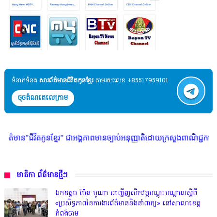
ទំនាក់ទំនង​​
សារព័ត៌មានជីវិតកូនខ្មែរ
តាមរយៈលេខ +85517959101
ចុចតំណតេលេក្រាម
វិតកូនខ្មែរ" ជាអង្គភាពមានច្បាប់អនុញ្ញាតិដោយក្រសួងពាណិជ្ជកម្ម ក្រសួងការងា
មាតិកា ព័ត៌មានថ្មីៗ
ឯកឧត្តម ប៉ែន បូណា អញ្ជើញបើកវគ្គបណ្តុះបណ្តាលស្តីពី
«ប្រសិទ្ធភាពនៃការងារព័ត៌មាននិងនាំពាក្យ» នៅសាលាខេត្ត
កំពង់ចាម