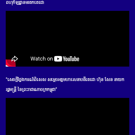
ពហុកីឡដ្ឋានមរតកតេជោ
"សេចក្តីថ្លែងការណ៍ពិសេស សម្តេចអគ្គមហាសេនាបតីតេជោ ហ៊ុន សែន នាយក
រដ្ឋមន្រ្តី នៃព្រះរាជាណាចក្រកម្ពុជា"