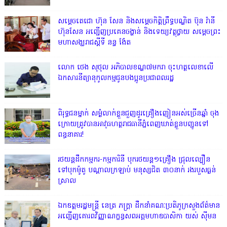
សម្តេចតេជោ ហ៊ុន សែន និងសម្ដេចកិត្តិព្រឹទ្ធបណ្ឌិត ប៊ុន រ៉ានី
ហ៊ុនសែន អញ្ជើញប្រគេនចង្ហាន់ និងទេយ្យវត្ថុថ្វាយ សម្តេចព្រះ
មហាសង្ឃរាជស្តីទី នន្ទ ង៉ែត
លោក ថេង សុថុល អភិបាលខណ្ឌ៧មករា ចុះហត្ថលេខាលើ
ឯកសារនីត្យានុកូលកម្មជូនបងប្អូនប្រជាពលរដ្ឋ
ពិរុទ្ធ​ជនម្នាក់ សម្ងំលាក់ខ្លួនជួញដូរគ្រឿងញៀនអស់ច្រើនឆ្នាំ ចុង
ក្រោយត្រូវបានអាវុធហត្ថរាជធានីភ្នំពេញឃាត់ខ្លួនបញ្ជូនទៅ
ពន្ធនាគារ!
រថយន្តដឹកកម្មករ-កម្មការិនី បុករថយន្ត១គ្រឿង ជ្រុលល្បឿន
ទៅបុកម៉ូតូ បណ្តាលក្រឡាប់ មនុស្សជិត ៣០នាក់ រងរបួសធ្ងន់
ស្រាល
ឯកឧត្តមរដ្ឋមន្ត្រី នេត្រ ភក្ត្រា ដឹកនាំគណៈប្រតិភូក្រសួងព័ត៌មាន
អញ្ជើញគោរពវិញ្ញាណក្ខន្ធសពអគ្គមហាឧបាសិកា យស់ ស៊ីមន