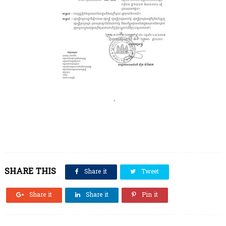
SHARE THIS
Share it
Tweet
Share it
Share it
Pin it