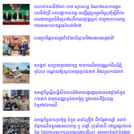
លោក​វរសេនីយ៍ឯក​ ហម​ សុខសាន្ត តំណាង​លោកឧត្តម
សេនីយ៍ត្រី មេបញ្ជាការ​ខេត្ត អញ្ជេីញចូលរួមកិច្ចប្រជុំស្ដីពីការ
តាមដានត្រួតពិនិត្យទៅលេីការអនុវត្តច្បាប់​ ជាមួយមហាអយ្យ
ការអមសាលាឧទ្ឋរណ៍បាត់ដំបង
បានជួបមិត្តចាស់ក្នុងវិស័យបរិស្ថាននិងធនធានធម្មជាតិ!
សង្វេគ! សប្បាយក្លាយជាទុក្ខ មានករណីរថយន្តធ្លាក់ពីលើភ្នំ
គូលែន បណ្ដាលឱ្យស្លាប់មនុស្ស០៦នាក់ និងរបួស១៧នាក់
សមត្ថកិច្ចធ្វើសន្និសីទសារព័ត៌មានបង្ហាញមុខជនសង្ស័យចំនួន
០៦នាក់ ជាមុខសញ្ញាប្លន់យកម៉ូតូ ក្នុងរាជធានីភ្នំពេញ
ចំនួន២៦ករណី
សមត្ថកិច្ចដកហូតម៉ូតូ ចំនួន ៣៩គ្រឿង ពីកន្លែងបញ្ជាំ ពពាក់
ព័ន្ធករណីទទួលផលចោរកម្ម ឬ បញ្ចាំ ប្រសិនបើ បងប្អូនធ្លាប់បាត់
ម៉ូតូ ដែលមានស្លាកលេខដូចក្នុងបញ្ជីនេះ សូមមកទំនាក់ទំនងជា