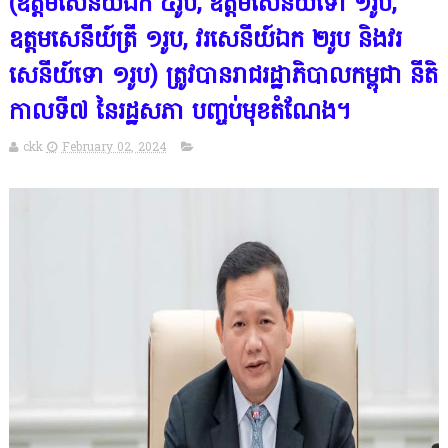
(ឧត្តមសេនីយ៍ឯក ៤រូប, ឧត្តមសេនីយ៍ទោ ១រូប,
ឧត្តមសេនីយ៍ត្រី ១រូប, វរសេនីយ៍ឯក ២រូប និងវរ
សេនីយ៍ទោ ១រូប) ត្រូវបានរាជរដ្ឋាភិបាលកម្ពុជា នីតិ
កាលទី៧ នៃរដ្ឋសភា បញ្ចប់មុខតំណែង។
ckk
February 02, 2024