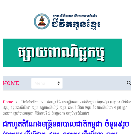
HOME
Home
>
Unlabelled
>
ដកហូតតំណែងមន្ដ្រីនគរបាលជាតិកម្ពុជា ចំនួន៩រូប (ឧត្តមសេនីយ៍ឯក
៤រូប, ឧត្តមសេនីយ៍ទោ ១រូប, ឧត្តមសេនីយ៍ត្រី ១រូប, វរសេនីយ៍ឯក ២រូប និងវរសេនីយ៍ទោ ១រូប) ត្រូវ
បានរាជរដ្ឋាភិបាលកម្ពុជា នីតិកាលទី៧ នៃរដ្ឋសភា បញ្ចប់មុខតំណែង។
ដកហូតតំណែងមន្ដ្រីនគរបាលជាតិកម្ពុជា ចំនួន៩រូប