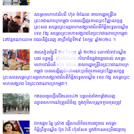
សម្តេចមហាបវរធិបតី ហ៊ុន ម៉ាណែត នាយករដ្ឋមន្ត្រីនៃ
ព្រះរាជាណាចក្រកម្ពុជា បានអញ្ជើញគោរពព្រះវិញ្ញាណក្ខន្ធ
ព្រះសព សម្តេចព្រះអគ្គមហាសង្ឃរាជាធិបតីកិត្តិឧទ្ទេសបណ្ឌិត
ទេព វង្ស សម្តេចព្រះមហាសង្ឃរាជនៃព្រះរាជាណាចក្រកម្ពុជា
នៅវត្តឧណាលោម រាជធានីភ្នំពេញ នាព្រឹកថ្ងៃទី២៩ ខែកុម្ភៈ ឆ្នាំ២០២៤ ។
នារសៀលថ្ងៃទី ២៨ ខែកុម្ភៈ ឆ្នាំ ២០២៤ លោកជំទាវបណ្ឌិត
ពេជ ចន្ទមុន្នី ហ៊ុនម៉ាណែត ភរិយាដ៏ឧត្តុងឧត្តមរបស់ សម្តេច
មហាបវរធិបតី ហ៊ុន ម៉ាណែ នាយករដ្ឋមន្រ្តីនៃព្រះរាជាណាចក្រ
កម្ពុជា បានអញ្ជើញដឹកនាំគណៈប្រតិភូគោរពព្រះវិញ្ញាណក្ខន្ធ
ព្រះសពសម្តេចព្រះអគ្គមហាសង្ឃរាជាធិបតីកិត្តិឧទ្ទេសបណ្ឌិត ទេព វង្ស សម្តេចព្រះ
មហាសង្ឃរាជ នៃព្រះរាជាណាចក្រកម្ពុជា។
កងពលតូចថ្មើរជើងលេខ៤២ បន្តចាត់តាំងកម្លាំងចេញ
ល្បាតសហករណ៍ត្រួតពិនិត្យ ក្នុងភូមិសាស្រ្តទទួលខុសត្រូវ
ឯកឧត្តម រ័ត្ន ស្រ៊ាង ផ្ញើសារលិខិតគោរពជូនពរ សម្តេច
កិត្តិព្រឹទ្ធបណ្ឌិត ប៊ុន រ៉ានី ហ៊ុនសែន ក្នុងឱកាសចម្រើនជន្មាយុ