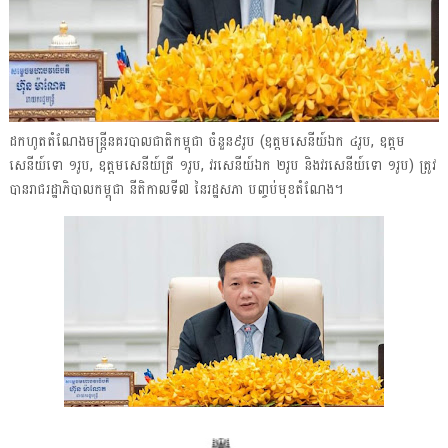
ដកហូតតំណែងមន្ដ្រីនគរបាលជាតិកម្ពុជា ចំនួន៩រូប (ឧត្តមសេនីយ៍ឯក ៤រូប, ឧត្តម
សេនីយ៍ទោ ១រូប, ឧត្តមសេនីយ៍ត្រី ១រូប, វរសេនីយ៍ឯក ២រូប និងវរសេនីយ៍ទោ ១រូប) ត្រូវ
បានរាជរដ្ឋាភិបាលកម្ពុជា នីតិកាលទី៧ នៃរដ្ឋសភា បញ្ចប់មុខតំណែង។