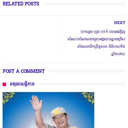
RELATED POSTS
NEXT
ឯកឧត្តម ហួត ហាក់ បានអញ្ជើញ
សំណេះសំណាលជាមួយអង្គបោះឆ្នោតជ្រើស
តាំងសមាជិកព្រឹទ្ធសភា នីតិកាលទី៥
ឆ្នាំ២០២៤
POST A COMMENT
អគុណសន្តិភាព