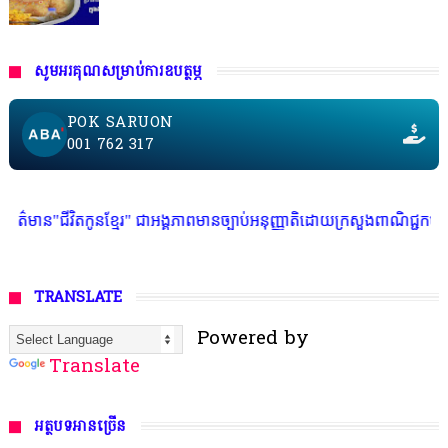
សូមអរគុណសម្រាប់ការឧបត្ថម្ភ
POK SARUON
001 762 317
វិតកូនខ្មែរ" ជាអង្គភាពមានច្បាប់អនុញ្ញាតិដោយក្រសួងពាណិជ្ជកម្ម ក្រសួងការងា
TRANSLATE
Powered by
Translate
អត្ថបទអានច្រើន