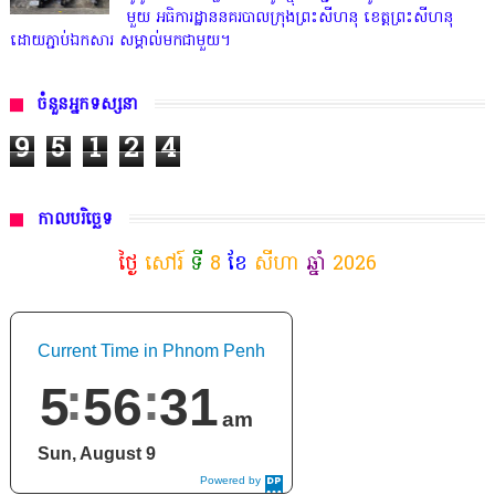
មួយ អធិការដ្ឋាននគរបាលក្រុងព្រះសីហនុ ខេត្តព្រះសីហនុ
ដោយភ្ជាប់ឯកសារ សម្គាល់មកជាមួយ។
ចំនួនអ្នកទស្សនា
9
5
1
2
4
កាលបរិច្ឆេទ
ថ្ងៃ
សៅរ៍
ទី
8
ខែ
សីហា
ឆ្នាំ
2026
Current Time in Phnom Penh
5
56
32
am
Sun, August 9
Powered by
DaysPedia.c