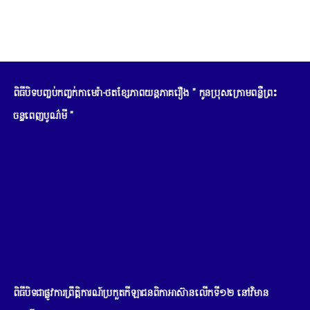
om
ពិធីបិទបញ្ចប់កញ្ចក់កាមេរ៉ា-ថតខ្សែភាពយន្តភាគរឿង " កូនប្រុសក្រោមពន្លឺព្រះ
ចន្ទពេញបូណ៌មី "
ពិធីបិទជាផ្លូវការព្រឹត្តិការណ៍ប្រកួតកីឡាជនពិកាអាស៊ានលើកទី១២ នៅវិមាន