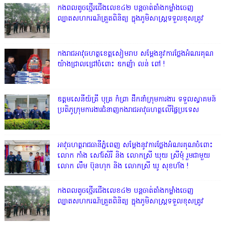
កងពលតូចថ្មើរជើងលេខ៤២ បន្តចាត់តាំងកម្លាំងចេញ
ល្បាតសហករណ៍ត្រួតពិនិត្យ ក្នុងភូមិសាស្រ្តទទួលខុសត្រូវ
កងរាជអាវុធហត្ថខេត្តសៀមរាប សម្តែងនូវការថ្លែងអំណរគុណ
យ៉ាងជ្រាលជ្រៅចំពោះ ឧកញ៉ា លន់ ពៅ !
ឧត្តមសេនីយ៍ត្រី បុត្រ កំព្រា ដឹកនាំក្រុមការងារ ទទួលស្វាគមន៍
ប្រតិភូក្រុមការងារជំនាញកងរាជអាវុធហត្ថលើផ្ទៃប្រទេស
អាវុធហត្ថរាជធានីភ្នំពេញ សម្តែងនូវការថ្លែងអំណរគុណចំពោះ
លោក កាំង សៅរ៍សិរី និង លោកស្រី ឃុយ ស្រីមុំ រួមជាមួយ
លោក លឹម ប៊ុនហុក និង លោកស្រី ឃូ សុខហ័ង !
កងពលតូចថ្មើរជើងលេខ៤២ បន្តចាត់តាំងកម្លាំងចេញ
ល្បាតសហករណ៍ត្រួតពិនិត្យ ក្នុងភូមិសាស្រ្តទទួលខុសត្រូវ