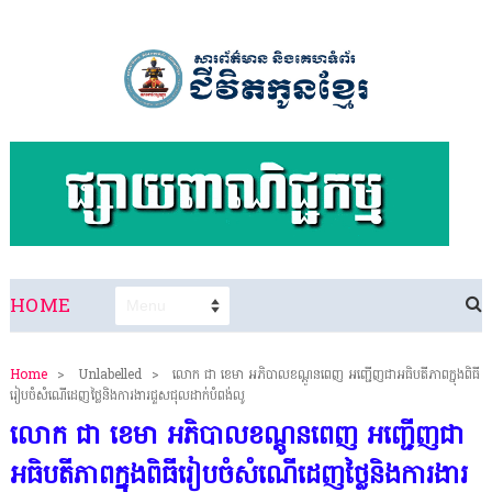
HOME
Home
>
Unlabelled
>
លោក ជា ខេមា អភិបាលខណ្ដូនពេញ អញ្ជើញជាអធិបតីភាពក្នុងពិធី
រៀបចំសំណើដេញថ្លៃនិងការងារជួសជុលដាក់បំពង់លូ
លោក ជា ខេមា អភិបាលខណ្ដូនពេញ អញ្ជើញជា
អធិបតីភាពក្នុងពិធីរៀបចំសំណើដេញថ្លៃនិងការងារ