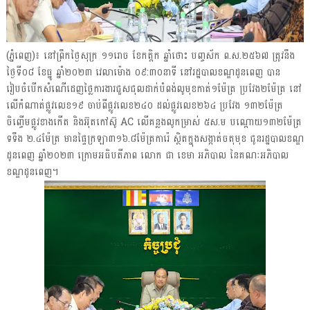
(ភ្នំពេញ)៖ នៅព្រឹកថ្ងៃសុក្រ ១១រោច ខែកត្តិក ឆ្នាំថោះ បញ្ចស័ក ព.ស.២៥៦៧ ត្រូវនឹង
ថ្ងៃទី០៨ ខែធ្នូ ឆ្នាំ២០២៣ វេលាម៉ោង ០៩:៣០នាទី នៅរដ្ឋបាលខណ្ឌដូនពេញ បាន
រៀបចំបើកសំណើដេញថ្លៃការងារជួសជុលដាក់បំពង់លូមុខកាត់១ម៉ែត្រ ប្រវែង២ម៉ែត្រ នៅ
លើកំណាត់ផ្លូវលេខ១៩ ចាប់ពីផ្លូវលេខ២៤០ ដល់ផ្លូវលេខ២៦៤ ប្រវែង ១៣២ម៉ែត្រ
ចិញ្ចើមផ្លូវខាងកើត និងអ៊ុតកៅស៊ូ AC លើគន្លងលូកម្រាស់ ៥ស.ម បណ្ដោយ១៣២ម៉ែត្រ
ទទឹង ២.៤ម៉ែត្រ មានផ្ទៃក្រឡា៣១៦.៨ម៉ែត្រការ៉េ ស្ថិតក្នុងសង្កាត់ចតុមុខ ជូនរដ្ឋបាលខណ្ឌ
ដូនពេញ ឆ្នាំ២០២៣ ក្រោមអធិបតីភាព លោក ជា ខេមា អភិបាល នៃគណៈអភិបាល
ខណ្ឌដូនពេញ។