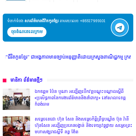
ទំនាក់ទំនង​​
សារព័ត៌មានជីវិតកូនខ្មែរ
តាមរយៈលេខ +85517959101
ចុចតំណតេលេក្រាម
" ជាអង្គភាពមានច្បាប់អនុញ្ញាតិដោយក្រសួងពាណិជ្ជកម្ម ក្រសួងការងារ ក្រសួងព័ត
មាតិកា ព័ត៌មានថ្មីៗ
ឯកឧត្តម ប៉ែន បូណា អញ្ជើញបើកវគ្គបណ្តុះបណ្តាលស្តីពី
«ប្រសិទ្ធភាពនៃការងារព័ត៌មាននិងនាំពាក្យ» នៅសាលាខេត្ត
កំពង់ចាម
សម្តេចតេជោ ហ៊ុន សែន និងសម្ដេចកិត្តិព្រឹទ្ធបណ្ឌិត ប៊ុន រ៉ានី
ហ៊ុនសែន អញ្ជើញប្រគេនចង្ហាន់ និងទេយ្យវត្ថុថ្វាយ សម្តេចព្រះ
មហាសង្ឃរាជស្តីទី នន្ទ ង៉ែត