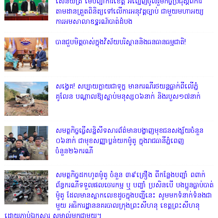
សេនីយ៍ត្រី មេបញ្ជាការ​ខេត្ត អញ្ជេីញចូលរួមកិច្ចប្រជុំស្ដីពីការ
តាមដានត្រួតពិនិត្យទៅលេីការអនុវត្តច្បាប់​ ជាមួយមហាអយ្យ
ការអមសាលាឧទ្ឋរណ៍បាត់ដំបង
បានជួបមិត្តចាស់ក្នុងវិស័យបរិស្ថាននិងធនធានធម្មជាតិ!
សង្វេគ! សប្បាយក្លាយជាទុក្ខ មានករណីរថយន្តធ្លាក់ពីលើភ្នំ
គូលែន បណ្ដាលឱ្យស្លាប់មនុស្ស០៦នាក់ និងរបួស១៧នាក់
សមត្ថកិច្ចធ្វើសន្និសីទសារព័ត៌មានបង្ហាញមុខជនសង្ស័យចំនួន
០៦នាក់ ជាមុខសញ្ញាប្លន់យកម៉ូតូ ក្នុងរាជធានីភ្នំពេញ
ចំនួន២៦ករណី
សមត្ថកិច្ចដកហូតម៉ូតូ ចំនួន ៣៩គ្រឿង ពីកន្លែងបញ្ជាំ ពពាក់
ព័ន្ធករណីទទួលផលចោរកម្ម ឬ បញ្ចាំ ប្រសិនបើ បងប្អូនធ្លាប់បាត់
ម៉ូតូ ដែលមានស្លាកលេខដូចក្នុងបញ្ជីនេះ សូមមកទំនាក់ទំនងជា
មួយ អធិការដ្ឋាននគរបាលក្រុងព្រះសីហនុ ខេត្តព្រះសីហនុ
ដោយភ្ជាប់ឯកសារ សម្គាល់មកជាមួយ។