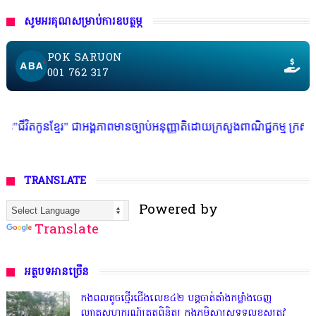
សូមអរគុណសម្រាប់ការឧបត្ថម្ភ
POK SARUON
001 762 317
" ជាអង្គភាពមានច្បាប់អនុញ្ញាតិដោយក្រសួងពាណិជ្ជកម្ម ក្រសួងការងារ ក្រសួងព័ត
TRANSLATE
Powered by
Translate
អត្ថបទអានច្រើន
កងពលតូចថ្មើរជើងលេខ៤២ បន្តចាត់តាំងកម្លាំងចេញ
ល្បាតសហករណ៍ត្រួតពិនិត្យ ក្នុងភូមិសាស្រ្តទទួលខុសត្រូវ