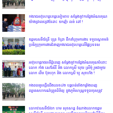
កងរាជអាវុធហត្ថខេត្តសៀមរាប សម្តែងនូវការថ្លែងអំណរគុណ
យ៉ាងជ្រាលជ្រៅចំពោះ ឧកញ៉ា លន់ ពៅ !
ឧត្តមសេនីយ៍ត្រី បុត្រ កំព្រា ដឹកនាំក្រុមការងារ ទទួលស្វាគមន៍
ប្រតិភូក្រុមការងារជំនាញកងរាជអាវុធហត្ថលើផ្ទៃប្រទេស
អាវុធហត្ថរាជធានីភ្នំពេញ សម្តែងនូវការថ្លែងអំណរគុណចំពោះ
លោក កាំង សៅរ៍សិរី និង លោកស្រី ឃុយ ស្រីមុំ រួមជាមួយ
លោក លឹម ប៊ុនហុក និង លោកស្រី ឃូ សុខហ័ង !
កងពលតូចថ្មើរជើងលេខ៤២ បន្តចាត់តាំងកម្លាំងចេញ
ល្បាតសហករណ៍ត្រួតពិនិត្យ ក្នុងភូមិសាស្រ្តទទួលខុសត្រូវ
លោក​វរសេនីយ៍ឯក​ ហម​ សុខសាន្ត តំណាង​លោកឧត្តម