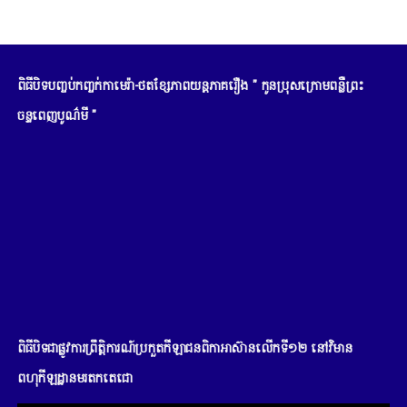
ពិធីបិទបញ្ចប់កញ្ចក់កាមេរ៉ា-ថតខ្សែភាពយន្តភាគរឿង " កូនប្រុសក្រោមពន្លឺព្រះ
ចន្ទពេញបូណ៌មី "
ពិធីបិទជាផ្លូវការព្រឹត្តិការណ៍ប្រកួតកីឡាជនពិកាអាស៊ានលើកទី១២ នៅវិមាន
ពហុកីឡដ្ឋានមរតកតេជោ