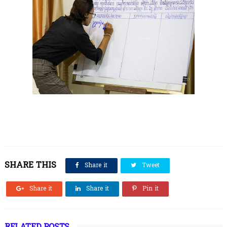
SHARE THIS
Share it
Tweet
Share it
Share it
Pin it