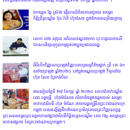
នៅវត្តឧណាលោម រាជធានីភ្នំពេញ នាព្រឹកថ្ងៃទី២៩ ខែកុម្ភៈ ឆ្នាំ២០២៤ ។
ឯកឧត្តម រ័ត្ន ស្រ៊ាង ផ្ញើសារលិខិតគោរពជូនពរ សម្តេច
កិត្តិព្រឹទ្ធបណ្ឌិត ប៊ុន រ៉ានី ហ៊ុនសែន ក្នុងឱកាសចម្រើនជន្មាយុ
លោក ថេង សុថុល អភិបាលខណ្ឌ៧មករា ចុះហត្ថលេខាលើ
ឯកសារនីត្យានុកូលកម្មជូនបងប្អូនប្រជាពលរដ្ឋ
ពិធីបើកវិញ្ញាសាប្រឡងវិញ្ញាបនបត្រធម្មវិន័យថ្នាក់ ត្រី ទោ ឯក
សម័យប្រឡង ឆ្នាំ២០២៤ នៅក្នុងមណ្ឌលប្រឡង វិទ្យាល័យ
ហ៊ុន សែន ព្រែកអំបិល
នារសៀលថ្ងៃទី ២៨ ខែកុម្ភៈ ឆ្នាំ ២០២៤ លោកជំទាវបណ្ឌិត
ពេជ ចន្ទមុន្នី ហ៊ុនម៉ាណែត ភរិយាដ៏ឧត្តុងឧត្តមរបស់ សម្តេច
មហាបវរធិបតី ហ៊ុន ម៉ាណែ នាយករដ្ឋមន្រ្តីនៃព្រះរាជាណាចក្រ
កម្ពុជា បានអញ្ជើញដឹកនាំគណៈប្រតិភូគោរពព្រះវិញ្ញាណក្ខន្ធ
ព្រះសពសម្តេចព្រះអគ្គមហាសង្ឃរាជាធិបតីកិត្តិឧទ្ទេសបណ្ឌិត ទេព វង្ស សម្តេចព្រះ
មហាសង្ឃរាជ នៃព្រះរាជាណាចក្រកម្ពុជា។