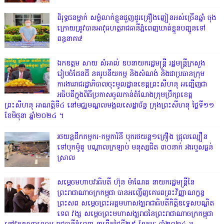
ពិរុទ្ធ​ជនម្នាក់ សម្ងំលាក់ខ្លួនជួញដូរគ្រឿងញៀនអស់ច្រើនឆ្នាំ ចុង
ក្រោយត្រូវបានអាវុធហត្ថរាជធានីភ្នំពេញឃាត់ខ្លួនបញ្ជូនទៅ
ពន្ធនាគារ!
ឯកឧត្តម សាយ សំអាល់ ឧបនាយករដ្ឋមន្ត្រី រដ្ឋមន្ត្រីក្រសួង
រៀបចំដែនដី នគរូបនីយកម្ម និងសំណង់ និងជាប្រធានក្រុម
ការងាររាជរដ្ឋាភិបាលចុះមូលដ្ឋានខេត្តព្រះសីហនុ អញ្ជើញជា
អធិបតីក្នុងពិធីប្រកាសចូលកាន់តំណែងក្រុមប្រឹក្សាខេត្ត
ព្រះសីហនុ អាណត្តិទី៤ នៅមជ្ឈមណ្ឌលមង្គលសេដ្ឋាច័ន្ទ ក្រុងព្រះសីហនុ ថ្ងៃទី១១
ខែមិថុនា ឆ្នាំ២០២៤ ។
រថយន្តដឹកកម្មករ-កម្មការិនី បុករថយន្ត១គ្រឿង ជ្រុលល្បឿន
ទៅបុកម៉ូតូ បណ្តាលក្រឡាប់ មនុស្សជិត ៣០នាក់ រងរបួសធ្ងន់
ស្រាល
សម្តេចមហាបវរធិបតី ហ៊ុន ម៉ាណែត នាយករដ្ឋមន្ត្រីនៃ
ព្រះរាជាណាចក្រកម្ពុជា បានអញ្ជើញគោរពព្រះវិញ្ញាណក្ខន្ធ
ព្រះសព សម្តេចព្រះអគ្គមហាសង្ឃរាជាធិបតីកិត្តិឧទ្ទេសបណ្ឌិត
ទេព វង្ស សម្តេចព្រះមហាសង្ឃរាជនៃព្រះរាជាណាចក្រកម្ពុជា