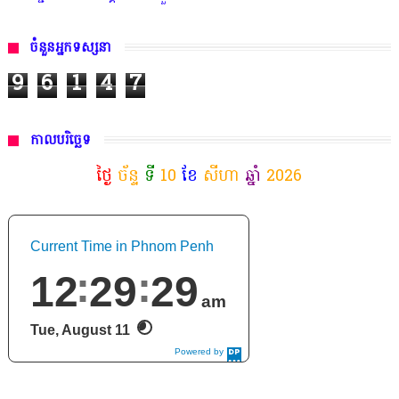
ចំនួនអ្នកទស្សនា
9
6
1
4
7
កាលបរិច្ឆេទ
ថ្ងៃ
ច័ន្ទ
ទី
10
ខែ
សីហា
ឆ្នាំ
2026
Current Time in Phnom Penh
12
29
31
am
Tue, August 11
Powered by
DaysPedia.c
om