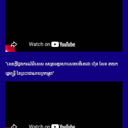
"សេចក្តីថ្លែងការណ៍ពិសេស សម្តេចអគ្គមហាសេនាបតីតេជោ ហ៊ុន សែន នាយក
រដ្ឋមន្រ្តី នៃព្រះរាជាណាចក្រកម្ពុជា"