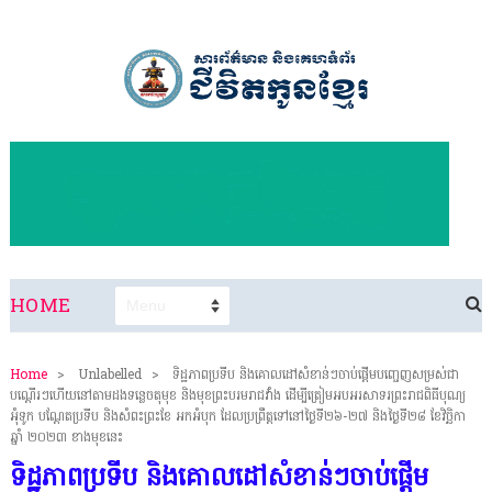
HOME
Home
>
Unlabelled
>
ទិដ្ឋភាពប្រទីប និងគោលដៅសំខាន់ៗចាប់ផ្ដើមបញ្ចេញសម្រស់ជា
បណ្ដើរៗហើយនៅតាមដងទន្លេចតុមុខ និងមុខព្រះបរមរាជវាំង ដើម្បីត្រៀមអបអរសាទរព្រះរាជពិធីបុណ្យ
អុំទូក បណ្តែតប្រទីប និងសំពះព្រះខែ អកអំបុក ដែលប្រព្រឹត្តទៅនៅថ្ងៃទី២៦-២៧ និងថ្ងៃទី២៨ ខែវិច្ឆិកា
ឆ្នាំ ២០២៣ ខាងមុខនេះ
ទិដ្ឋភាពប្រទីប និងគោលដៅសំខាន់ៗចាប់ផ្ដើម