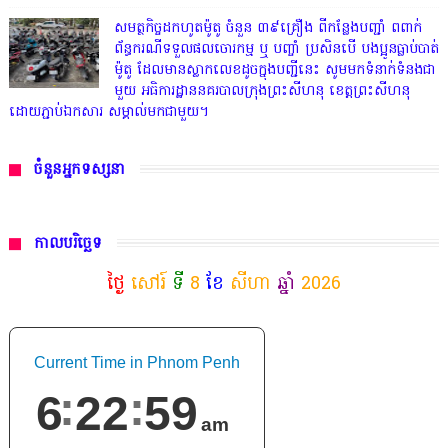
សមត្ថកិច្ចដកហូតម៉ូតូ ចំនួន ៣៩គ្រឿង ពីកន្លែងបញ្ជាំ ពពាក់
ព័ន្ធករណីទទួលផលចោរកម្ម ឬ បញ្ចាំ ប្រសិនបើ បងប្អូនធ្លាប់បាត់
ម៉ូតូ ដែលមានស្លាកលេខដូចក្នុងបញ្ជីនេះ សូមមកទំនាក់ទំនងជា
មួយ អធិការដ្ឋាននគរបាលក្រុងព្រះសីហនុ ខេត្តព្រះសីហនុ
ដោយភ្ជាប់ឯកសារ សម្គាល់មកជាមួយ។
ចំនួនអ្នកទស្សនា
កាលបរិច្ឆេទ
ថ្ងៃ
សៅរ៍
ទី
8
ខែ
សីហា
ឆ្នាំ
2026
Current Time in Phnom Penh
6
23
01
am