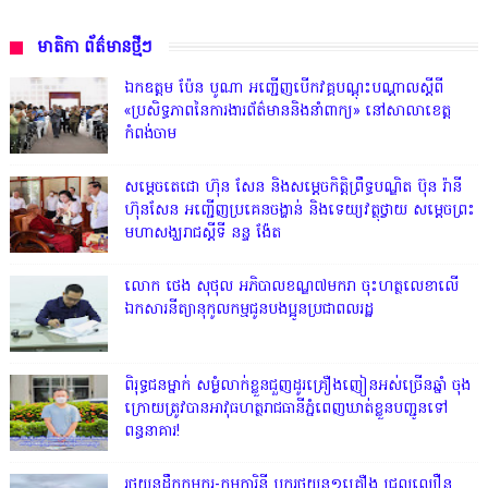
មាតិកា ព័ត៌មានថ្មីៗ
ឯកឧត្តម ប៉ែន បូណា អញ្ជើញបើកវគ្គបណ្តុះបណ្តាលស្តីពី
«ប្រសិទ្ធភាពនៃការងារព័ត៌មាននិងនាំពាក្យ» នៅសាលាខេត្ត
កំពង់ចាម
សម្តេចតេជោ ហ៊ុន សែន និងសម្ដេចកិត្តិព្រឹទ្ធបណ្ឌិត ប៊ុន រ៉ានី
ហ៊ុនសែន អញ្ជើញប្រគេនចង្ហាន់ និងទេយ្យវត្ថុថ្វាយ សម្តេចព្រះ
មហាសង្ឃរាជស្តីទី នន្ទ ង៉ែត
លោក ថេង សុថុល អភិបាលខណ្ឌ៧មករា ចុះហត្ថលេខាលើ
ឯកសារនីត្យានុកូលកម្មជូនបងប្អូនប្រជាពលរដ្ឋ
ពិរុទ្ធ​ជនម្នាក់ សម្ងំលាក់ខ្លួនជួញដូរគ្រឿងញៀនអស់ច្រើនឆ្នាំ ចុង
ក្រោយត្រូវបានអាវុធហត្ថរាជធានីភ្នំពេញឃាត់ខ្លួនបញ្ជូនទៅ
ពន្ធនាគារ!
រថយន្តដឹកកម្មករ-កម្មការិនី បុករថយន្ត១គ្រឿង ជ្រុលល្បឿន