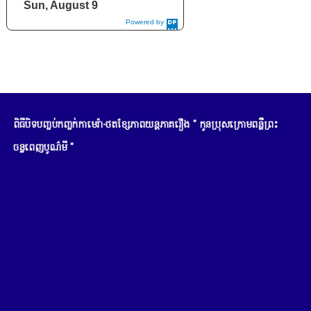
Sun, August 9
Powered by
DaysPedia.c
om
ពិធីបិទបញ្ចប់កញ្ចក់កាមេរ៉ា-ថតខ្សែភាពយន្តភាគរឿង " កូនប្រុសក្រោមពន្លឺព្រះ
ចន្ទពេញបូណ៌មី "