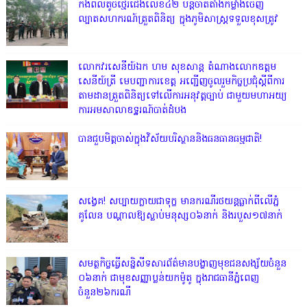
កងពលតូចថ្មើរជើងលេខ៤២ បន្តចាត់តាំងកម្លាំងចេញ
ល្បាតសហករណ៍ត្រួតពិនិត្យ ក្នុងភូមិសាស្រ្តទទួលខុសត្រូវ
លោក​វរសេនីយ៍ឯក​ ហម​ សុខសាន្ត តំណាង​លោកឧត្តម
សេនីយ៍ត្រី មេបញ្ជាការ​ខេត្ត អញ្ជេីញចូលរួមកិច្ចប្រជុំស្ដីពីការ
តាមដានត្រួតពិនិត្យទៅលេីការអនុវត្តច្បាប់​ ជាមួយមហាអយ្យ
ការអមសាលាឧទ្ឋរណ៍បាត់ដំបង
បានជួបមិត្តចាស់ក្នុងវិស័យបរិស្ថាននិងធនធានធម្មជាតិ!
សង្វេគ! សប្បាយក្លាយជាទុក្ខ មានករណីរថយន្តធ្លាក់ពីលើភ្នំ
គូលែន បណ្ដាលឱ្យស្លាប់មនុស្ស០៦នាក់ និងរបួស១៧នាក់
សមត្ថកិច្ចធ្វើសន្និសីទសារព័ត៌មានបង្ហាញមុខជនសង្ស័យចំនួន
០៦នាក់ ជាមុខសញ្ញាប្លន់យកម៉ូតូ ក្នុងរាជធានីភ្នំពេញ
ចំនួន២៦ករណី