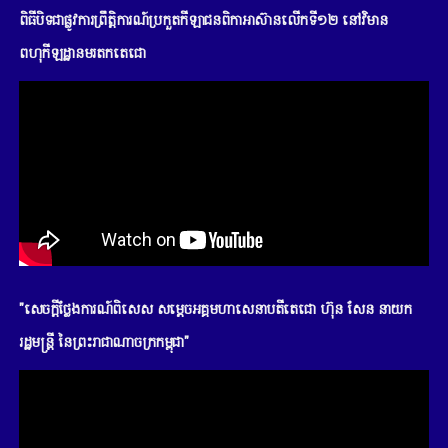
ពិធីបិទជាផ្លូវការព្រឹត្តិការណ៍ប្រកួតកីឡាជនពិកាអាស៊ានលើកទី១២ នៅវិមាន
ពហុកីឡដ្ឋានមរតកតេជោ
"សេចក្តីថ្លែងការណ៍ពិសេស សម្តេចអគ្គមហាសេនាបតីតេជោ ហ៊ុន សែន នាយក
រដ្ឋមន្រ្តី នៃព្រះរាជាណាចក្រកម្ពុជា"