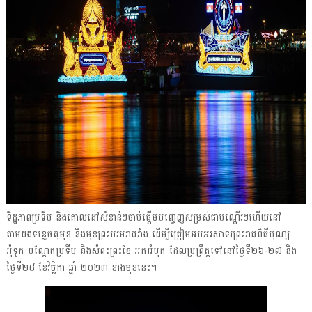
ទិដ្ឋភាពប្រទីប និងគោលដៅសំខាន់ៗចាប់ផ្ដើមបញ្ចេញសម្រស់ជាបណ្ដើរៗហើយនៅ
តាមដងទន្លេចតុមុខ និងមុខព្រះបរមរាជវាំង ដើម្បីត្រៀមអបអរសាទរព្រះរាជពិធីបុណ្យ
អុំទូក បណ្តែតប្រទីប និងសំពះព្រះខែ អកអំបុក ដែលប្រព្រឹត្តទៅនៅថ្ងៃទី២៦-២៧ និង
ថ្ងៃទី២៨ ខែវិច្ឆិកា ឆ្នាំ ២០២៣ ខាងមុខនេះ។