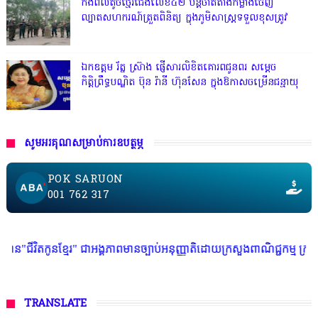
កងពលតូចថ្មើរជើងលេខ៤២ បន្តចាត់តាំងកម្លាំងចេញ
ល្បាតសហករណ៍ត្រួតពិនិត្យ ក្នុងភូមិសាស្រ្តទទួលខុសត្រូវ
ឯកឧត្តម រ័ត្ន ស្រ៊ាង ផ្ញើសារលិខិតគោរពជូនពរ សម្តេច
កិត្តិព្រឹទ្ធបណ្ឌិត ប៊ុន រ៉ានី ហ៊ុនសែន ក្នុងឱកាសចម្រើនជន្មាយុ
សូមអរគុណសម្រាប់ការឧបត្ថម្ភ
POK SARUON
001 762 317
ខ្មែរ" ជាអង្គភាពមានច្បាប់អនុញ្ញាតិដោយក្រសួងពាណិជ្ជកម្ម ក្រសួងការងារ ក្រស
TRANSLATE