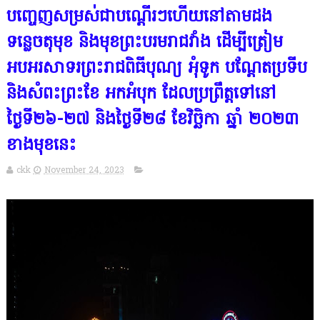
បញ្ចេញសម្រស់ជាបណ្ដើរៗហើយនៅតាមដង
ទន្លេចតុមុខ និងមុខព្រះបរមរាជវាំង ដើម្បីត្រៀម
អបអរសាទរព្រះរាជពិធីបុណ្យ អុំទូក បណ្តែតប្រទីប
និងសំពះព្រះខែ អកអំបុក ដែលប្រព្រឹត្តទៅនៅ
ថ្ងៃទី២៦-២៧ និងថ្ងៃទី២៨ ខែវិច្ឆិកា ឆ្នាំ ២០២៣
ខាងមុខនេះ
ckk
November 24, 2023