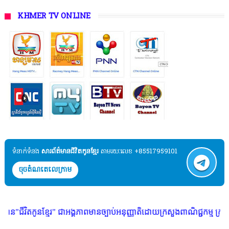
KHMER TV ONLINE
ទំនាក់ទំនង​​
សារព័ត៌មានជីវិតកូនខ្មែរ
តាមរយៈលេខ +85517959101
ចុចតំណតេលេក្រាម
ខ្មែរ" ជាអង្គភាពមានច្បាប់អនុញ្ញាតិដោយក្រសួងពាណិជ្ជកម្ម ក្រសួងការងារ ក្រស