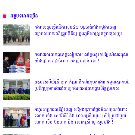
អត្ថបទអានច្រើន
កងពលតូចថ្មើរជើងលេខ៤២ បន្តចាត់តាំងកម្លាំងចេញ
ល្បាតសហករណ៍ត្រួតពិនិត្យ ក្នុងភូមិសាស្រ្តទទួលខុសត្រូវ
កងរាជអាវុធហត្ថខេត្តសៀមរាប សម្តែងនូវការថ្លែងអំណរគុណ
យ៉ាងជ្រាលជ្រៅចំពោះ ឧកញ៉ា លន់ ពៅ !
ឧត្តមសេនីយ៍ត្រី បុត្រ កំព្រា ដឹកនាំក្រុមការងារ ទទួលស្វាគមន៍
ប្រតិភូក្រុមការងារជំនាញកងរាជអាវុធហត្ថលើផ្ទៃប្រទេស
អាវុធហត្ថរាជធានីភ្នំពេញ សម្តែងនូវការថ្លែងអំណរគុណចំពោះ
លោក កាំង សៅរ៍សិរី និង លោកស្រី ឃុយ ស្រីមុំ រួមជាមួយ
លោក លឹម ប៊ុនហុក និង លោកស្រី ឃូ សុខហ័ង !