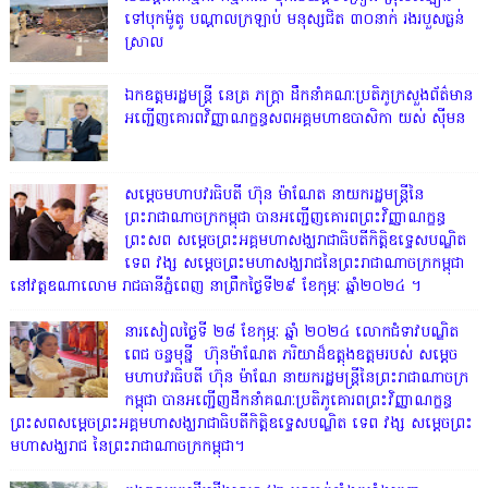
ទៅបុកម៉ូតូ បណ្តាលក្រឡាប់ មនុស្សជិត ៣០នាក់ រងរបួសធ្ងន់
ស្រាល
ឯកឧត្តមរដ្ឋមន្ត្រី នេត្រ ភក្ត្រា ដឹកនាំគណៈប្រតិភូក្រសួងព័ត៌មាន
អញ្ជើញគោរពវិញ្ញាណក្ខន្ធសពអគ្គមហាឧបាសិកា យស់ ស៊ីមន
សម្តេចមហាបវរធិបតី ហ៊ុន ម៉ាណែត នាយករដ្ឋមន្ត្រីនៃ
ព្រះរាជាណាចក្រកម្ពុជា បានអញ្ជើញគោរពព្រះវិញ្ញាណក្ខន្ធ
ព្រះសព សម្តេចព្រះអគ្គមហាសង្ឃរាជាធិបតីកិត្តិឧទ្ទេសបណ្ឌិត
ទេព វង្ស សម្តេចព្រះមហាសង្ឃរាជនៃព្រះរាជាណាចក្រកម្ពុជា
នៅវត្តឧណាលោម រាជធានីភ្នំពេញ នាព្រឹកថ្ងៃទី២៩ ខែកុម្ភៈ ឆ្នាំ២០២៤ ។
នារសៀលថ្ងៃទី ២៨ ខែកុម្ភៈ ឆ្នាំ ២០២៤ លោកជំទាវបណ្ឌិត
ពេជ ចន្ទមុន្នី ហ៊ុនម៉ាណែត ភរិយាដ៏ឧត្តុងឧត្តមរបស់ សម្តេច
មហាបវរធិបតី ហ៊ុន ម៉ាណែ នាយករដ្ឋមន្រ្តីនៃព្រះរាជាណាចក្រ
កម្ពុជា បានអញ្ជើញដឹកនាំគណៈប្រតិភូគោរពព្រះវិញ្ញាណក្ខន្ធ
ព្រះសពសម្តេចព្រះអគ្គមហាសង្ឃរាជាធិបតីកិត្តិឧទ្ទេសបណ្ឌិត ទេព វង្ស សម្តេចព្រះ
មហាសង្ឃរាជ នៃព្រះរាជាណាចក្រកម្ពុជា។