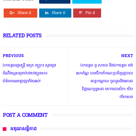
Share it
Share it
Pin it
RELATED POSTS
PREVIOUS
NEXT
ឯកឧត្តមរដ្ឋមន្ត្រី នេត្រ ភក្ត្រា៖ សូមជូន
ឯកឧត្តម នូ សាខន និងឯកឧត្តម គង់
ដំណឹងល្អសម្រាប់បងបងប្អូនសារ
សោភ័ណ្ឌ បានដឹកនាំគណ:ប្រតិភូរដ្ឋបាល
ព័ត៌មានអនឡាញទាំងអស់!
ខេត្តកណ្ដាល ចូលរួមនិងគោរព
វិញ្ញាណក្ខន្ធសព មហាឧបាសិកា យិប
ថាំកេសន
POST A COMMENT
អគុណសន្តិភាព