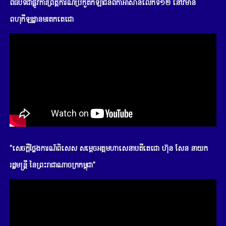
ពិធីបិទជាផ្លូវការព្រឹត្តិការណ៍ប្រកួតកីឡាជនពិកាអាស៊ានលើកទី១២ នៅវិមាន
ពហុកីឡដ្ឋានមរតកតេជោ
"សេចក្តីថ្លែងការណ៍ពិសេស សម្តេចអគ្គមហាសេនាបតីតេជោ ហ៊ុន សែន នាយក
រដ្ឋមន្រ្តី នៃព្រះរាជាណាចក្រកម្ពុជា"