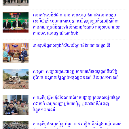
លោក​វរសេនីយ៍ឯក​ ហម​ សុខសាន្ត តំណាង​លោកឧត្តម
សេនីយ៍ត្រី មេបញ្ជាការ​ខេត្ត អញ្ជេីញចូលរួមកិច្ចប្រជុំស្ដីពីការ
តាមដានត្រួតពិនិត្យទៅលេីការអនុវត្តច្បាប់​ ជាមួយមហាអយ្យ
ការអមសាលាឧទ្ឋរណ៍បាត់ដំបង
បានជួបមិត្តចាស់ក្នុងវិស័យបរិស្ថាននិងធនធានធម្មជាតិ!
សង្វេគ! សប្បាយក្លាយជាទុក្ខ មានករណីរថយន្តធ្លាក់ពីលើភ្នំ
គូលែន បណ្ដាលឱ្យស្លាប់មនុស្ស០៦នាក់ និងរបួស១៧នាក់
សមត្ថកិច្ចធ្វើសន្និសីទសារព័ត៌មានបង្ហាញមុខជនសង្ស័យចំនួន
០៦នាក់ ជាមុខសញ្ញាប្លន់យកម៉ូតូ ក្នុងរាជធានីភ្នំពេញ
ចំនួន២៦ករណី
សមត្ថកិច្ចដកហូតម៉ូតូ ចំនួន ៣៩គ្រឿង ពីកន្លែងបញ្ជាំ ពពាក់