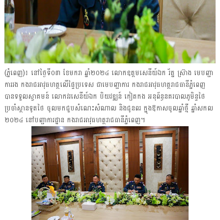
(ភ្នំពេញ)៖ នៅថ្ងៃទី០៣ ខែមករា ឆ្នាំ២០២៤ លោកឧត្តមសេនីយ៍ឯក រ័ត្ន ស្រ៊ាង មេបញ្ជា
ការរង កងរាជអាវុធហត្ថលើផ្ទៃប្រទេស ជាមេបញ្ជាការ កងរាជអាវុធហត្ថរាជធានីភ្នំពេញ
បានទទួលស្វាគមន៍ លោកវរសេនីយ៍ឯក បិយវឌ្ឍន៍ កៀតកង អនុព័ន្ធនគរបាលភូមិន្ទថៃ
ប្រចាំស្ថានទូតថៃ ចូលមកជួបសំណេះសំណាល និងជូនពរ ក្នុងឱកាសចូលឆ្នាំថ្មី ឆ្នាំសកល
២០២៤ នៅបញ្ជាការដ្ឋាន កងរាជអាវុធហត្ថរាជធានីភ្នំពេញ។