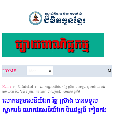
HOME
Home
>
Unlabelled
>
លោកឧត្តមសេនីយ៍ឯក រ័ត្ន ស្រ៊ាង បានទទួលស្វាគមន៍ លោកវរ
សេនីយ៍ឯក បិយវឌ្ឍន៍ កៀតកង អនុព័ន្ធនគរបាលភូមិន្ទថៃ ប្រចាំស្ថានទូតថៃ
លោកឧត្តមសេនីយ៍ឯក រ័ត្ន ស្រ៊ាង បានទទួល
ស្វាគមន៍ លោកវរសេនីយ៍ឯក បិយវឌ្ឍន៍ កៀតកង