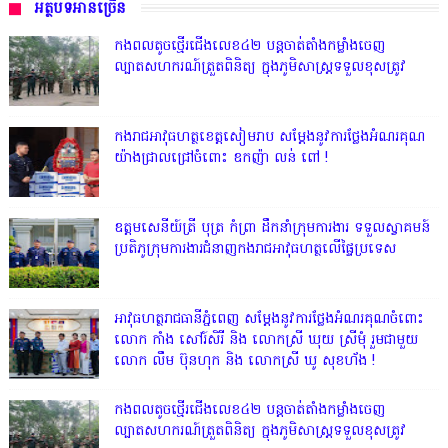
អត្ថបទអានច្រើន
កងពលតូចថ្មើរជើងលេខ៤២ បន្តចាត់តាំងកម្លាំងចេញ
ល្បាតសហករណ៍ត្រួតពិនិត្យ ក្នុងភូមិសាស្រ្តទទួលខុសត្រូវ
កងរាជអាវុធហត្ថខេត្តសៀមរាប សម្តែងនូវការថ្លែងអំណរគុណ
យ៉ាងជ្រាលជ្រៅចំពោះ ឧកញ៉ា លន់ ពៅ !
ឧត្តមសេនីយ៍ត្រី បុត្រ កំព្រា ដឹកនាំក្រុមការងារ ទទួលស្វាគមន៍
ប្រតិភូក្រុមការងារជំនាញកងរាជអាវុធហត្ថលើផ្ទៃប្រទេស
អាវុធហត្ថរាជធានីភ្នំពេញ សម្តែងនូវការថ្លែងអំណរគុណចំពោះ
លោក កាំង សៅរ៍សិរី និង លោកស្រី ឃុយ ស្រីមុំ រួមជាមួយ
លោក លឹម ប៊ុនហុក និង លោកស្រី ឃូ សុខហ័ង !
កងពលតូចថ្មើរជើងលេខ៤២ បន្តចាត់តាំងកម្លាំងចេញ
ល្បាតសហករណ៍ត្រួតពិនិត្យ ក្នុងភូមិសាស្រ្តទទួលខុសត្រូវ