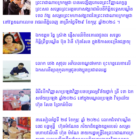
ព្រះរាជាណាចក្រកម្ពុជា បានអញ្ជើញគោរពព្រះវិញ្ញាណក្ខន្ធ
ព្រះសព សម្តេចព្រះអគ្គមហាសង្ឃរាជាធិបតីកិត្តិឧទ្ទេសបណ្ឌិត
ទេព វង្ស សម្តេចព្រះមហាសង្ឃរាជនៃព្រះរាជាណាចក្រកម្ពុជា
នៅវត្តឧណាលោម រាជធានីភ្នំពេញ នាព្រឹកថ្ងៃទី២៩ ខែកុម្ភៈ ឆ្នាំ២០២៤ ។
ឯកឧត្តម រ័ត្ន ស្រ៊ាង ផ្ញើសារលិខិតគោរពជូនពរ សម្តេច
កិត្តិព្រឹទ្ធបណ្ឌិត ប៊ុន រ៉ានី ហ៊ុនសែន ក្នុងឱកាសចម្រើនជន្មាយុ
លោក ថេង សុថុល អភិបាលខណ្ឌ៧មករា ចុះហត្ថលេខាលើ
ឯកសារនីត្យានុកូលកម្មជូនបងប្អូនប្រជាពលរដ្ឋ
ពិធីបើកវិញ្ញាសាប្រឡងវិញ្ញាបនបត្រធម្មវិន័យថ្នាក់ ត្រី ទោ ឯក
សម័យប្រឡង ឆ្នាំ២០២៤ នៅក្នុងមណ្ឌលប្រឡង វិទ្យាល័យ
ហ៊ុន សែន ព្រែកអំបិល
នារសៀលថ្ងៃទី ២៨ ខែកុម្ភៈ ឆ្នាំ ២០២៤ លោកជំទាវបណ្ឌិត
ពេជ ចន្ទមុន្នី ហ៊ុនម៉ាណែត ភរិយាដ៏ឧត្តុងឧត្តមរបស់ សម្តេច
មហាបវរធិបតី ហ៊ុន ម៉ាណែ នាយករដ្ឋមន្រ្តីនៃព្រះរាជាណាចក្រ