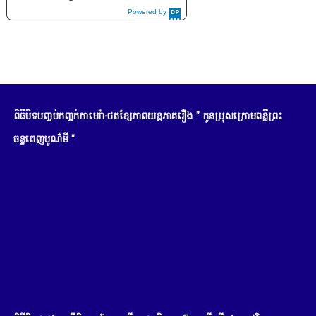
Powered by
DaysPedia.c
om
ពិធីបិទបញ្ចប់កញ្ចក់កាមេរ៉ា-ថតខ្សែភាពយន្តភាគរឿង " កូនប្រុសក្រោមពន្លឺព្រះ
ចន្ទពេញបូណ៌មី "