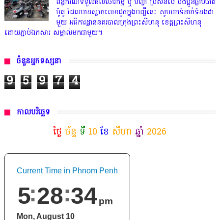
ព័ន្ធករណីទទួលផលចោរកម្ម ឬ បញ្ចាំ ប្រសិនបើ បងប្អូនធ្លាប់បាត់
ម៉ូតូ ដែលមានស្លាកលេខដូចក្នុងបញ្ជីនេះ សូមមកទំនាក់ទំនងជា
មួយ អធិការដ្ឋាននគរបាលក្រុងព្រះសីហនុ ខេត្តព្រះសីហនុ
ដោយភ្ជាប់ឯកសារ សម្គាល់មកជាមួយ។
ចំនួនអ្នកទស្សនា
9
5
9
7
4
កាលបរិច្ឆេទ
ថ្ងៃ
ច័ន្ទ
ទី
10
ខែ
សីហា
ឆ្នាំ
2026
Current Time in Phnom Penh
5
28
35
pm
Mon, August 10