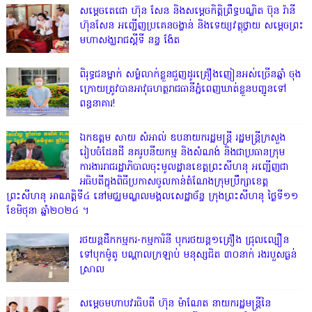
សម្តេចតេជោ ហ៊ុន សែន និងសម្ដេចកិត្តិព្រឹទ្ធបណ្ឌិត ប៊ុន រ៉ានី
ហ៊ុនសែន អញ្ជើញប្រគេនចង្ហាន់ និងទេយ្យវត្ថុថ្វាយ សម្តេចព្រះ
មហាសង្ឃរាជស្តីទី នន្ទ ង៉ែត
ពិរុទ្ធ​ជនម្នាក់ សម្ងំលាក់ខ្លួនជួញដូរគ្រឿងញៀនអស់ច្រើនឆ្នាំ ចុង
ក្រោយត្រូវបានអាវុធហត្ថរាជធានីភ្នំពេញឃាត់ខ្លួនបញ្ជូនទៅ
ពន្ធនាគារ!
ឯកឧត្តម សាយ សំអាល់ ឧបនាយករដ្ឋមន្ត្រី រដ្ឋមន្ត្រីក្រសួង
រៀបចំដែនដី នគរូបនីយកម្ម និងសំណង់ និងជាប្រធានក្រុម
ការងាររាជរដ្ឋាភិបាលចុះមូលដ្ឋានខេត្តព្រះសីហនុ អញ្ជើញជា
អធិបតីក្នុងពិធីប្រកាសចូលកាន់តំណែងក្រុមប្រឹក្សាខេត្ត
ព្រះសីហនុ អាណត្តិទី៤ នៅមជ្ឈមណ្ឌលមង្គលសេដ្ឋាច័ន្ទ ក្រុងព្រះសីហនុ ថ្ងៃទី១១
ខែមិថុនា ឆ្នាំ២០២៤ ។
រថយន្តដឹកកម្មករ-កម្មការិនី បុករថយន្ត១គ្រឿង ជ្រុលល្បឿន
ទៅបុកម៉ូតូ បណ្តាលក្រឡាប់ មនុស្សជិត ៣០នាក់ រងរបួសធ្ងន់
ស្រាល
សម្តេចមហាបវរធិបតី ហ៊ុន ម៉ាណែត នាយករដ្ឋមន្ត្រីនៃ