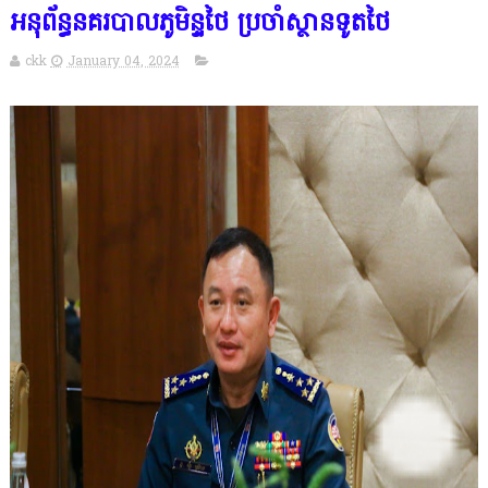
អនុព័ន្ធនគរបាលភូមិន្ទថៃ ប្រចាំស្ថានទូតថៃ
ckk
January 04, 2024