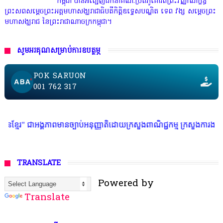
កម្ពុជា បានអញ្ជើញដឹកនាំគណៈប្រតិភូគោរពព្រះវិញ្ញាណក្ខន្ធ
ព្រះសពសម្តេចព្រះអគ្គមហាសង្ឃរាជាធិបតីកិត្តិឧទ្ទេសបណ្ឌិត ទេព វង្ស សម្តេចព្រះ
មហាសង្ឃរាជ នៃព្រះរាជាណាចក្រកម្ពុជា។
សូមអរគុណសម្រាប់ការឧបត្ថម្ភ
POK SARUON
001 762 317
ានច្បាប់អនុញ្ញាតិដោយក្រសួងពាណិជ្ជកម្ម ក្រសួងការងារ ក្រសួងព័ត៌មាន * ក្រមស
TRANSLATE
Powered by
Translate