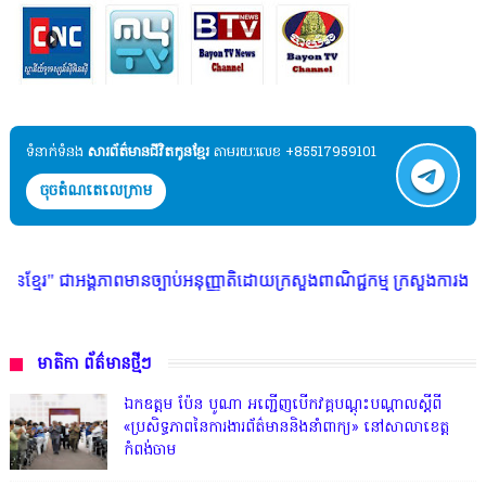
ទំនាក់ទំនង​​
សារព័ត៌មានជីវិតកូនខ្មែរ
តាមរយៈលេខ +85517959101
ចុចតំណតេលេក្រាម
ានច្បាប់អនុញ្ញាតិដោយក្រសួងពាណិជ្ជកម្ម ក្រសួងការងារ ក្រសួងព័ត៌មាន * ក្រមស
មាតិកា ព័ត៌មានថ្មីៗ
ឯកឧត្តម ប៉ែន បូណា អញ្ជើញបើកវគ្គបណ្តុះបណ្តាលស្តីពី
«ប្រសិទ្ធភាពនៃការងារព័ត៌មាននិងនាំពាក្យ» នៅសាលាខេត្ត
កំពង់ចាម