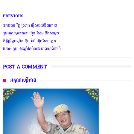
PREVIOUS
ឯកឧត្តម រ័ត្ន ស្រ៊ាង ផ្ញើសារលិខិតគោរព
ជូនពរសម្តេចតេជោ ហ៊ុន សែន និងសម្តេច
កិត្តិព្រឹទ្ធបណ្ឌិត ប៊ុន រ៉ានី ហ៊ុនសែន ក្នុង
ឱកាសខួប ៤៨ឆ្នាំនៃចំណងអាពាហ៍ពិពាហ៍
POST A COMMENT
អគុណសន្តិភាព